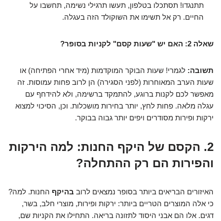
תתנגדו! תסתכלו בטלפון, תעשו תרגילי נשימה, תחשבו על
החיים. רק אל תשימו את השוקולד הזה בעגלה.
שאלה 2: האם יש "שעות קסם" לקניות בסופר?
תשובה:
לגמרי! שעות הבוקר המוקדמות (מיד אחרי הפתיחה) או
שעות הערב המאוחרות (לפני הסגירה) הן לרוב פחות עמוסות. זה
מאפשר לכם לקנות ברוגע, להתמקד ברשימה, ולא להידחף עם
עגלה מלאה. פחות לחץ, יותר בחירות מושכלות. וכן, הסיכוי למצוא
ירקות ופירות מסודרים ויפים יותר גבוה בבוקר.
2. הקסם של היקף החנות: למה הירקות
והפירות הם רק ההתחלה?
האיזורים הבריאים ביותר בסופר נמצאים לרוב
בהיקף
החנות. למה?
כי אלה המוצרים הטריים ביותר: ירקות ופירות, מוצרי חלב, בשר,
דגים. אלו הם אבני היסוד לתזונה בריאה. התחילו את הקניות שם,