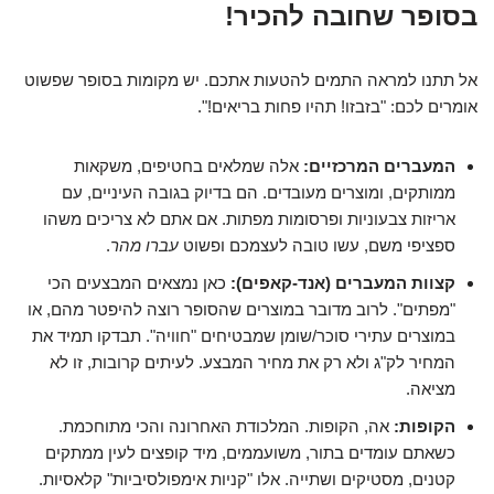
בסופר שחובה להכיר!
אל תתנו למראה התמים להטעות אתכם. יש מקומות בסופר שפשוט
אומרים לכם: "בזבזו! תהיו פחות בריאים!".
המעברים המרכזיים:
אלה שמלאים בחטיפים, משקאות
ממותקים, ומוצרים מעובדים. הם בדיוק בגובה העיניים, עם
אריזות צבעוניות ופרסומות מפתות. אם אתם לא צריכים משהו
ספציפי משם, עשו טובה לעצמכם ופשוט
עברו מהר
.
קצוות המעברים (אנד-קאפים):
כאן נמצאים המבצעים הכי
"מפתים". לרוב מדובר במוצרים שהסופר רוצה להיפטר מהם, או
במוצרים עתירי סוכר/שומן שמבטיחים "חוויה". תבדקו תמיד את
המחיר לק"ג ולא רק את מחיר המבצע. לעיתים קרובות, זו לא
מציאה.
הקופות:
אה, הקופות. המלכודת האחרונה והכי מתוחכמת.
כשאתם עומדים בתור, משועממים, מיד קופצים לעין ממתקים
קטנים, מסטיקים ושתייה. אלו "קניות אימפולסיביות" קלאסיות.