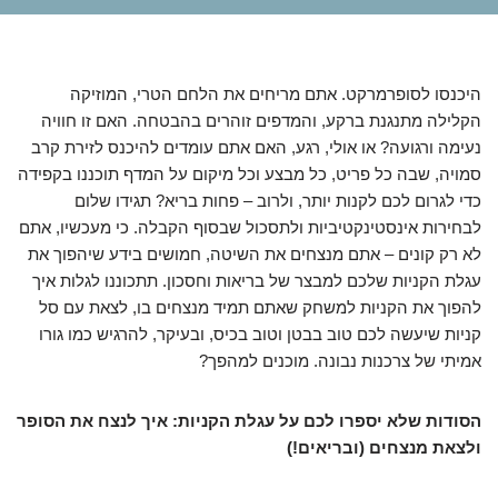
היכנסו לסופרמרקט. אתם מריחים את הלחם הטרי, המוזיקה
הקלילה מתנגנת ברקע, והמדפים זוהרים בהבטחה. האם זו חוויה
נעימה ורגועה? או אולי, רגע, האם אתם עומדים להיכנס לזירת קרב
סמויה, שבה כל פריט, כל מבצע וכל מיקום על המדף תוכננו בקפידה
כדי לגרום לכם לקנות יותר, ולרוב – פחות בריא? תגידו שלום
לבחירות אינסטינקטיביות ולתסכול שבסוף הקבלה. כי מעכשיו, אתם
לא רק קונים – אתם מנצחים את השיטה, חמושים בידע שיהפוך את
עגלת הקניות שלכם למבצר של בריאות וחסכון. תתכוננו לגלות איך
להפוך את הקניות למשחק שאתם תמיד מנצחים בו, לצאת עם סל
קניות שיעשה לכם טוב בבטן וטוב בכיס, ובעיקר, להרגיש כמו גורו
אמיתי של צרכנות נבונה. מוכנים למהפך?
הסודות שלא יספרו לכם על עגלת הקניות: איך לנצח את הסופר
ולצאת מנצחים (ובריאים!)