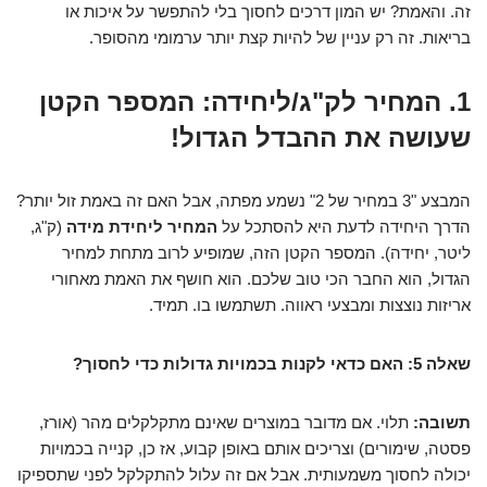
זה. והאמת? יש המון דרכים לחסוך בלי להתפשר על איכות או
בריאות. זה רק עניין של להיות קצת יותר ערמומי מהסופר.
1. המחיר לק"ג/ליחידה: המספר הקטן
שעושה את ההבדל הגדול!
המבצע "3 במחיר של 2" נשמע מפתה, אבל האם זה באמת זול יותר?
הדרך היחידה לדעת היא להסתכל על
המחיר ליחידת מידה
(ק"ג,
ליטר, יחידה). המספר הקטן הזה, שמופיע לרוב מתחת למחיר
הגדול, הוא החבר הכי טוב שלכם. הוא חושף את האמת מאחורי
אריזות נוצצות ומבצעי ראווה. תשתמשו בו. תמיד.
שאלה 5: האם כדאי לקנות בכמויות גדולות כדי לחסוך?
תשובה:
תלוי. אם מדובר במוצרים שאינם מתקלקלים מהר (אורז,
פסטה, שימורים) וצריכים אותם באופן קבוע, אז כן, קנייה בכמויות
יכולה לחסוך משמעותית. אבל אם זה עלול להתקלקל לפני שתספיקו