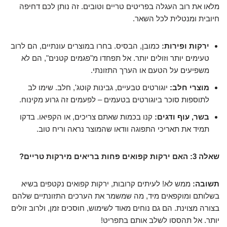
מלאו את רוב העגלה בפריטים טריים וטובים. זה נותן לכם דחיפה
חיובית ומנטלית לכל השאר.
ירקות ופירות:
כמובן, הבסיס. בחרו במוצרים עונתיים, הם לרוב
טעימים יותר וזולים יותר. אל תפחדו מ"פגמים קטנים", הם לא
משפיעים על הטעם או הערך התזונתי.
מוצרי חלב:
יוגורטים טבעיים, גבינות קוטג', חלב. שימו לב
לתוספות סוכר ביוגורטים בטעמים – לפעמים זה גרוע מקינוח.
בשר, עוף ודגים:
קנו בכמות שאתם צריכים, או הקפיאו. בדקו
תמיד את תאריכי התפוגה וודאו שהמוצר נראה וריח טוב.
שאלה 3: האם ירקות קפואים פחות בריאים מירקות טריים?
תשובה:
ממש לא! לעיתים קרובות, ירקות קפואים נקטפים בשיא
בשלותם ומוקפאים מיד, מה שמשמר את הערכים התזונתיים שלהם
בצורה מצוינת. הם גם נוחים מאוד לשימוש, חוסכים זמן, ולרוב זולים
יותר. אל תהססו לשלב אותם בתפריט!