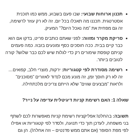
תכנון ארוחות שבועי:
שבו פעם בשבוע, ממש כמו תוכנית
אסטרטגית. תכננו מה תאכלו בכל יום. זה לא רק עוזר לרשימה,
זה גם מפחית את "מה נאכל היום?" המעיק.
סריקת מקרר ומזווה:
לפני שאתם כותבים פריט, בדקו אם הוא
כבר קיים בבית. ככה חוסכים כסף ומונעים בזבוז. כמה פעמים
קניתם קופסת שימורים רק כדי לגלות שיש לכם כבר שלוש? קורה
לטובים ביותר.
רשימה מסודרת לפי קטגוריות:
ירקות, מוצרי חלב, קפואים…
זה לא רק חוסך זמן, זה מונע מכם לנדוד לאזורים "מסוכנים"
ולראות "מבצעים שווים" שלא הייתם צריכים מלכתחילה.
שאלה 1: האם רשימת קניות דיגיטלית עדיפה על נייר?
תשובה:
בהחלט! אפליקציות רשימת קניות מאפשרות לכם לשתף
בני משפחה, לעדכן תוך כדי תנועה, ולסדר לפי קטגוריות או אפילו
לפי מפת הסופר (אם אתם ממש פדנטים – וזה אחלה!). הן גם