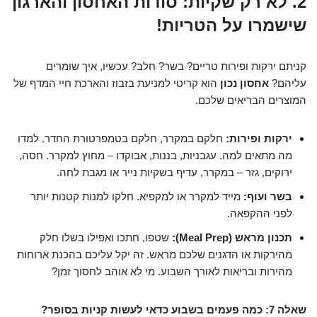
2. לא רק שקיות: סודות האחסון והארגון
שישמרו על הטריות!
קניתם ירקות ופירות טריים? בשר? חלב? עכשיו, איך שומרים
עליהם?
אחסון נכון
הוא קריטי למניעת בזבוז והארכת חיי המדף של
המוצרים הבריאים שלכם.
ירקות ופירות:
חלקם במקרר, חלקם בטמפרטורת החדר. למדו
מה מתאים למה. עגבניות, בננות, אבוקדו – מחוץ למקרר. חסה,
ירוקים, גזר – במקרר, עדיף בשקיות נייר או מגבת לחה.
בשר ועוף:
מייד למקרר או למקפיא. חלקו למנות קטנות יותר
לפני ההקפאה.
תכנון מראש (Meal Prep):
שטפו, חתכו ואפילו בשלו חלק
מהירקות או הדגנים שלכם מראש. זה יקל עליכם בהכנת ארוחות
מהירות ובריאות לאורך השבוע. מי לא אוהב לחסוך זמן?
שאלה 7: כמה פעמים בשבוע כדאי לעשות קניות בסופר?