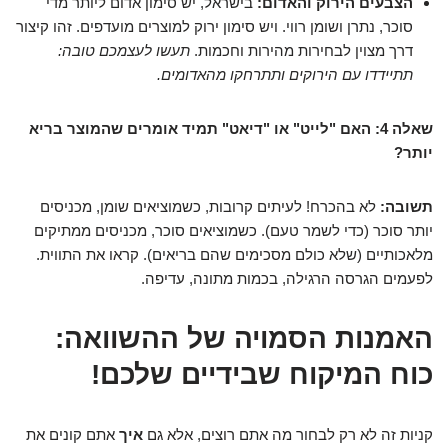
הצבעים הירוק והאדום:
בישראל, יש סימון אדום ליותר מדי
סוכר, נתרן ושומן רווי. ויש סימון ירוק למוצרים מועדפים. זהו קיצור
דרך מצוין לבחירות מהירות וחכמות.
תעשו לעצמכם טובה:
תתיידדו עם הירוקים ותתרחקו מהאדומים.
שאלה 4: האם "לייט" או "דיאט" תמיד אומרים שהמוצר בריא
יותר?
תשובה:
לא בהכרח! לעיתים קרובות, כשמוציאים שומן, מכניסים
יותר סוכר (כדי לשמר טעם). כשמוציאים סוכר, מכניסים ממתיקים
מלאכותיים (שלא כולם מסכימים שהם בריאים). קראו את התווית.
לפעמים הגרסה הרגילה, בכמות מתונה, עדיפה.
האמנות הסמויה של ההשוואה:
כוח המיקוח שבידיים שלכם!
קניות זה לא רק לבחור מה אתם רוצים, אלא גם
איך
אתם קונים את