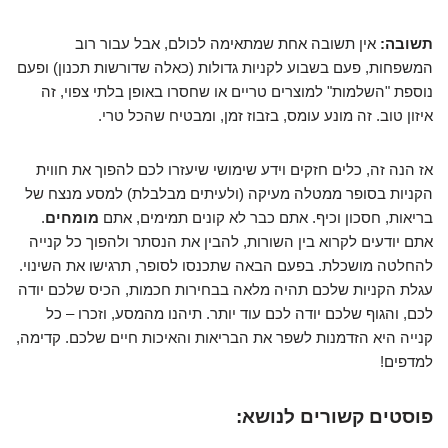
תשובה:
אין תשובה אחת שמתאימה לכולם, אבל עבור רוב
המשפחות, פעם בשבוע לקניות גדולות (כאלה שדורשות תכנון) ופעם
נוספת "השלמות" למוצרים טריים או שחסרו באופן בלתי צפוי, זה
איזון טוב. זה מונע עומס, בזבוז זמן, ומבטיח שהכל טרי.
אז הנה זה, כלים חזקים וידע שימושי שיעזרו לכם להפוך את חווית
הקניות בסופר ממטלה מעיקה (ולעיתים מבלבלת) למסע מנצח של
בריאות, חסכון וכיף. אתם כבר לא קונים תמימים, אתם
מומחים
.
אתם יודעים לקרוא בין השורות, להבין את הנסתר ולהפוך כל קנייה
להחלטה מושכלת. בפעם הבאה שתכנסו לסופר, תרגישו את השינוי.
עגלת הקניות שלכם תהיה מלאה בבחירות חכמות, הכיס שלכם יודה
לכם, והגוף שלכם יודה לכם עוד יותר. תיהנו מהמסע, וזכרו – כל
קנייה היא הזדמנות לשפר את הבריאות והאיכות חיים שלכם. קדימה,
למדפים!
פוסטים קשורים לנושא: