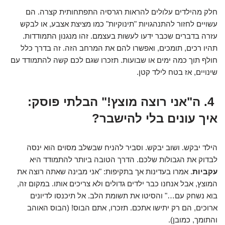
חלק מהילדים עלולים להראות רגרסיה התפתחותית קצרה. הם
עשויים לחזור להתנהגויות "תינוקיות" כמו מציצת אצבע, או לבקש
עזרה בדברים שכבר ידעו לעשות בעצמם. זהו מנגנון התמודדות.
תהיו רכים, תומכים, ואפשרו להם את המרחב הזה. זה בדרך כלל
חולף תוך כמה ימים או שבועות. תזכרו שגם לכם קשה להתמודד עם
שינויים, אז בטח לילד קטן.
4. ה"אני רוצה מוצץ!" הבלתי פוסק:
איך עונים בלי להישבר?
הילד יבקש. ושוב יבקש. וסביר להניח שבשלב מסוים הוא ינסה
לבדוק את הגבולות שלכם. הדרך הטובה ביותר להתמודד היא
עקביות
. אמרו בעדינות אך בתקיפות: "אני מבינה שאתה רוצה את
המוצץ, אבל אנחנו כבר ילדים גדולים ולא צריכים אותו. במקום זה,
בוא נשחק עם…" והסיטו את תשומת הלב. אל תיכנסו לדיונים
ארוכים, הם רק יתישו אתכם. תזכרו, אתם הבוס! (הבוס האוהב
והתומך, כמובן).