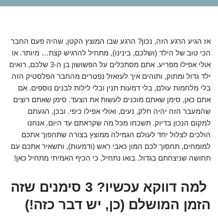
אז הגיע הרגע הזה, נכון? הרגע שבו המוצץ הקטן, שהיה פעם החבר
הכי טוב של הילד (ושלכם, בינינו), מתחיל להרגיש קצת… מיותר. או
אולי אפילו מפריע. אתם מסתכלים על הפשושון בן ה-3 שלכם, רואים
ילד גדול ומתוק, ותוהים איך לעזאזל נפטרים מהחבר הפלסטיק הזה
בלי מלחמות עולם, בלי דמעות תנין ובלי לילות לבנים נוספים. אם
אתם כאן, סימן שאתם מוכנים לעשות את הצעד. סימן שאתם רוצים
שהמעבר הזה יהיה חלק, נעים, ואולי אפילו כיפי. ובכן, הגעתם
למקום הנכון בדיוק. תשכחו מכל מה שקראתם עד היום. אנחנו
הולכים לצלול יחד לעולם הגמילה ממוצץ בצורה שתהפוך אתכם
למומחים, תחסוך לכם המון כאבי ראש (ודמעות), ותשאיר אתכם עם
תחושה שניצחתם בגדול. בואו נתחיל, כי הכיף האמיתי מתחיל כאן!
למה דווקא עכשיו? 3 סימנים שזה
הזמן המושלם (כן, יש דבר כזה!)