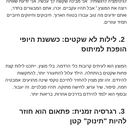
לגיטימציה לרגשותיו: "אני מבינה שקשה לך עכשיו. אני יודעת שאתה
רוצה את המוצץ." אבל תהיו עקביים. זכרו, אתם המבוגרים בחדר,
ואתם יודעים מה טוב עבורו בטווח הארוך. חיבוקים וחיזוקים חיוביים
תמיד עוזרים.
2. לילות לא שקטים: כששנת היופי
הופכת למיתוס
המוצץ הוא לעיתים קרובות כלי הרדמה. בלי מוצץ, ייתכנו לילות קצת
פחות שקטים בהתחלה. הילד עלול להתעורר יותר, להתקשות
להירדם. זהו זמן מצוין להחזיר לחייכם טקסי שינה מרגיעים: אמבטיה
חמה, סיפור, שיר ערש, לחישה מתוקה. תהיו סבלניים. זה יעבור.
ובסוף הוא ילמד להירדם בדרכים אחרות, בריאות יותר.
3. רגרסיה זמנית: פתאום הוא חוזר
להיות "תינוק" קטן