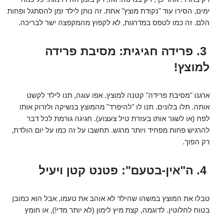
ימים, הסירו עוד "נקודת מוצץ" אחת. זה נותן לילד זמן להסתגל ופחות
הלם. זה כמו לטפס במדרגות, לא לקפוץ מהמקפצה ישר לבריכה.
3. פרידה חגיגית: מסיבת פרידה
למוצץ!
ארגנו "מסיבת פרידה" קטנה למוצץ. אפו עוגה, תנו לילד לקשט
אותה. תלו בלונים. תנו לו "להיפרד" מהמוצץ בנשיקה ולזרוק אותו
לפח (או לשגר אותו בעזרת טיל צעצוע). חגיגה גורמת לכל דבר
להרגיש פחות מפחיד ויותר מרגש. תחשבו על זה כמו על יום הולדת,
רק הפוך.
4. ה"אין-בטעם": פטנט קטן ויעיל
טבלו את המוצץ במשהו שהילד לא אוהב את טעמו, אבל הוא כמובן
בטוח לחלוטין. לדוגמה, קצת מיץ לימון (לא יותר מדי!), או חומץ