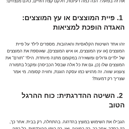
את זה בפועל? הנה כמה רעיונות, חלקם קצת הזויים, כולם מנצחים:
1. פיית המוצצים או עץ המוצצים:
האגדה הופכת למציאות
זהו אחד השיטות הקלאסיות והאהובות. מספרים לילד על פיית
המוצצים (או עץ המוצצים, או איש המוצצים), שאוספת את המוצצים
של ילדים גדולים ומשאירה במקומם מתנה מיוחדת. הילד "תורם" את
המוצצים שלו (כן, גם את כל אלה שבסל הכביסה) ומקבל בתמורה
צעצוע שווה. זה מרגיש כמו עסקה הוגנת, וחוויה קסומה. מי אמר
שצריך רק דמעות?
2. השיטה ההדרגתית: כוח ההרגל
הטוב
הגבילו את השימוש במוצץ בהדרגה. בהתחלה, רק בבית. אחר כך,
רק בחדר. אחר כך, רק במיטה. ואז, רק בזמן ההירדמות. כל כמה