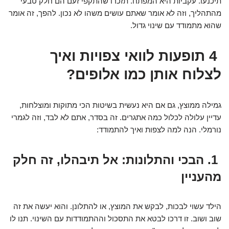
תיכנעו. עקביות היא המפתח. תזכרו שהתקפי זעם הם חלק טבעי
מהתהליך, וזה לא אומר שאתם עושים משהו לא נכון. להפך, זה אומר
שהוא מתמודד עם שינוי גדול.
4 תופעות לוואי צפויות ואיך
לצלוח אותן כמו אלופים?
גמילה ממוצץ, גם אם היא נעשית בשיטות הכי מתוקות ומוצלחות,
עדיין עלולה לכלול כמה אתגרים. זה בסדר, אתם לא לבד, וזה לגמרי
נורמלי. הנה למה לצפות ואיך להתמודד:
1. הבכי והתלונות: אל תיבהלו, זה חלק
מהעניין
הילד עשוי לבכות, לבקש את המוצץ, או להתלונן. והוא יעשה את זה
שוב ושוב. זו דרכו לבטא את התסכול וההתמודדות עם השינוי. תנו לו