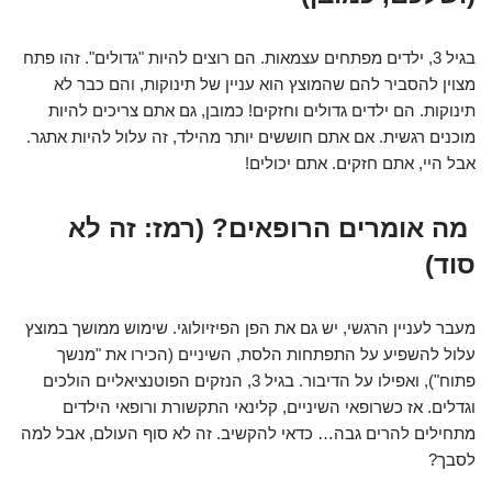
בגיל 3, ילדים מפתחים עצמאות. הם רוצים להיות "גדולים". זהו פתח
מצוין להסביר להם שהמוצץ הוא עניין של תינוקות, והם כבר לא
תינוקות. הם ילדים גדולים וחזקים! כמובן, גם אתם צריכים להיות
מוכנים רגשית. אם אתם חוששים יותר מהילד, זה עלול להיות אתגר.
אבל היי, אתם חזקים. אתם יכולים!
מה אומרים הרופאים? (רמז: זה לא
סוד)
מעבר לעניין הרגשי, יש גם את הפן הפיזיולוגי. שימוש ממושך במוצץ
עלול להשפיע על התפתחות הלסת, השיניים (הכירו את "מנשך
פתוח"), ואפילו על הדיבור. בגיל 3, הנזקים הפוטנציאליים הולכים
וגדלים. אז כשרופאי השיניים, קלינאי התקשורת ורופאי הילדים
מתחילים להרים גבה… כדאי להקשיב. זה לא סוף העולם, אבל למה
לסבך?