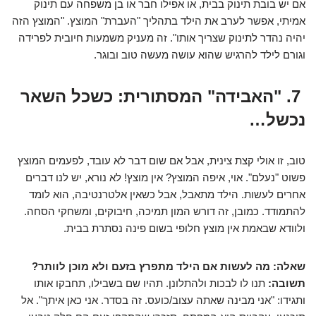
אם יש בובת תינוק בבית, או אפילו חבר או בן משפחה עם תינוק
אמיתי, אפשר לערב את הילד בתהליך "העברת" המוצץ. "המוצץ הזה
יהיה נהדר לתינוק שצריך אותו". זה מעניק משמעות חיובית לפרידה
וגורם לילד להרגיש שהוא עושה מעשה טוב ובוגר.
7. "האבידה" המסתורית: כשכל השאר
נכשל…
טוב, זו אולי קצת צינית, אבל אם שום דבר לא עובד, לפעמים המוצץ
פשוט "נעלם". אוי, איפה המוצץ? אין מוצץ! לא נורא, יש לנו דברים
אחרים לעשות. הילד מתאבל, אבל כשאין אלטרנטיבה, הוא לומד
להתמודד. כמובן, זה דורש המון תמיכה, חיבוקים, ומשחקי הסחה.
ולוודא שבאמת אין מוצץ חלופי בשום פינה נסתרת בבית.
שאלה: מה לעשות אם הילד מתפרץ בזעם ולא מוכן לוותר?
תשובה:
תנו לו לבכות ולהתלונן. תהיו שם בשבילו, תחבקו אותו
ותגידו: "אני מבינה שאתה עצוב/כועס. זה בסדר. אני כאן איתך". אל