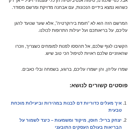
אבל כפי שלמדנו, טיפות אנטיביוטיות הן כלי עוצמתי ויעיל – אך רק
כשהוא נמצא בידיים הנכונות, עם אבחנה מדויקת ומרשם מסודר.
המרשם הזה הוא לא "חומת בירוקרטיה", אלא שער שנועד להגן
עליכם, על בריאותכם ועל יעילות התרופות לכולנו.
הקשיבו לגוף שלכם, אל תהססו לפנות למומחים כשצריך, וזכרו
שהאוזניים שלכם ראויות לטיפול הכי טוב שיש.
שמרו עליהן, והן ישמרו עליכם, ברוגע, בשמחה ובלי כאבים.
פוסטים קשורים לנושא:
איך מעלים כדוריות דם לבנות במהירות וביעילות מוכחת
טבעית
יצחק בריל: חוסן, מיקוד ומשמעות – כיצד לשמור על
הבריאות בעולם העסקים התובעני