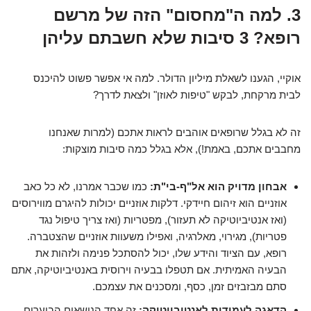
3. למה ה"מחסום" הזה של מרשם
רופא? 3 סיבות שלא חשבתם עליהן
אוקיי, הגענו לשאלת מיליון הדולר. למה אי אפשר פשוט להיכנס
לבית מרקחת, לבקש "טיפות לאוזן" ולצאת לדרך?
זה לא בגלל שרופאים אוהבים לראות אתכם (למרות שאנחנו
מחבבים אתכם, באמת!), אלא בגלל כמה סיבות מוצקות:
אבחון מדויק הוא אל"ף-בי"ת:
כמו שכבר אמרנו, לא כל כאב
אוזניים הוא זיהום חיידקי. דלקות אוזניים יכולות להיגרם מווירוסים
(ואז אנטיביוטיקה לא תעזור), מפטריות (ואז צריך טיפול נגד
פטריות), מגירוי, מאלרגיה, ואפילו משעוות אוזניים שהצטברה.
רופא, עם הציוד והידע שלו, יכול להסתכל פנימה ולזהות את
הבעיה האמיתית. אם תטפלו בבעיה וירוסית באנטיביוטיקה, אתם
סתם מבזבזים זמן, כסף, ומסכנים את עצמכם.
הדאגה לעמידות לאנטיביוטיקה:
זה אחד הנושאים הבוערים