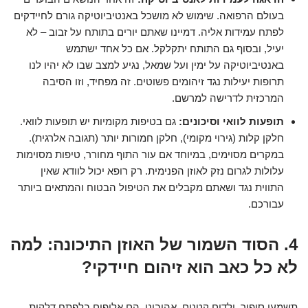
בעולם הרפואה. שימוש לא מושכל באנטיביוטיקה גורם לחיידקים
לפתח עמידות אליה. דמיינו שאתם יורים בתותח על זבוב – לא
יעיל, ובסוף גם התותח יתקלקל. אם כל אחד ישתמש
באנטיביוטיקה על ימין ועל שמאל, נגיע למצב שבו לא יהיו לנו
תרופות יעילות נגד זיהומים פשוטים. זה מפחיד, וזו הסיבה
המרכזית לדרישה למרשם.
תופעות לוואי וסיכונים:
גם בטיפות מקומיות יש תופעות לוואי.
חלקן קלות (גירוי מקומי), חלקן חמורות יותר (תגובה אלרגית).
במקרים מסוימים, במיוחד אם עור התוף מחורר, טיפות מסוימות
עלולות לגרום נזק לאוזן הפנימית. רק רופא יכול לוודא שאין
התווית נגד ושאתם מקבלים את הטיפול הבטוח והמתאים ביותר
עבורכם.
4. הסוד השמור של האוזן התיכונה: למה
לא כל כאב הוא זיהום חיידקי?
תשמעו סיפור. ילדים קטנים, אהובינו, הם אלופים בלפתח דלקות