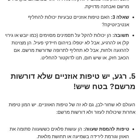
מרשם ואבחנה מדויקת.
שאלה 3:
האם טיפות אוזניים טבעיות יכולות להחליף
אנטיביוטיקה?
תשובה:
הן יכולות להקל על תסמינים מסוימים (כמו יובש או גירוי
קל) או להרגיע, אבל לא יטפלו בזיהום חיידקי פעיל. הן מצוינות
להרגעה ולחות, אבל לא תחליף לתרופה שדורשת מרשם. אם
הכאב חזק, או שיש חום, תנו לדוקטור להחליט.
5. רגע, יש טיפות אוזניים שלא דורשות
מרשם? בטח שיש!
העולם לא שחור-לבן, גם לא זה של טיפות האוזניים. יש המון טיפות
אחרות שיכולות לעזור ולא דורשות מרשם:
טיפות להמסת שעווה:
הן עושות פלאים כששעווה סתומה את
האוזן וגורמת לירידה בשמיעה או תחושת מלאות.