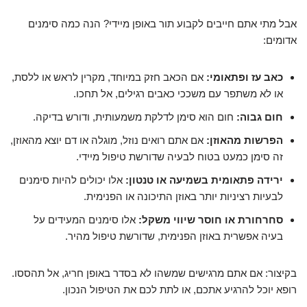
אבל מתי אתם חייבים לקבוע תור באופן מיידי? הנה כמה סימנים
אדומים:
כאב עז ופתאומי:
אם הכאב חזק במיוחד, מקרין לראש או ללסת,
או לא משתפר עם משככי כאבים רגילים, אל תחכו.
חום גבוה:
חום הוא סימן לדלקת משמעותית, ודורש בדיקה.
הפרשות מהאוזן:
אם אתם רואים נוזל, מוגלה או דם יוצא מהאוזן,
זה סימן כמעט בטוח לבעיה שדורשת טיפול מיידי.
ירידה פתאומית בשמיעה או טנטון:
אלו יכולים להיות סימנים
לבעיות רציניות יותר באוזן התיכונה או הפנימית.
סחרחורת או חוסר שיווי משקל:
אלו סימנים המעידים על
בעיה אפשרית באוזן הפנימית, שדורשת טיפול מהיר.
בקיצור: אם אתם מרגישים שמשהו לא בסדר באופן חריג, אל תהססו.
רופא יוכל להרגיע אתכם, או לתת לכם את הטיפול הנכון.