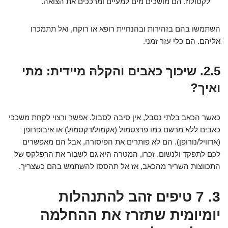
לקטולוז. הם מושכים מים למעיים ומרככים את הצואה.
השתמשו בהם בזהירות ובהנחיית רופא או רוקח, ואל תתמכרו
אליהם. הם כלי עזר זמני.
2.5. שיכוך כאבים והקלה מיידית: מתי
ואיך?
כאשר הכאב בלתי נסבל, אין סיבה לסבול. אפשר ורצוי לקחת משככי
כאבים ללא מרשם כמו פרצטמול (אקמול/דקסמול) או איבופרופן
(אדוויל/נורופן). הם לא פותרים את הפיסורה, אבל הם מאפשרים
לכם לתפקד ולנשום. זכרו, המטרה היא גם לשבור את הרפלקס של
התכווצות השריר מהכאב, אז אל תהססו להשתמש בהם כשצריך.
3. 7 טיפים זהב להתנהלות
יומיומית שתזרז את ההחלמה