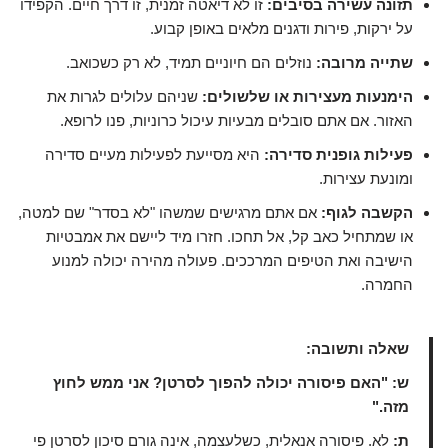
תזונה עשירה בסיבים:
זו לא דיאטה זמנית, זו דרך חיים. הקפידו
על ירקות, פירות ודגנים מלאים באופן קבוע.
שתייה מרובה:
נוזלים הם חיוניים תמיד, לא רק כשכואב.
הימנעות מעצירות או שלשולים:
שניהם עלולים לגרות את
האזור. אם אתם סובלים מבעיות עיכול כרוניות, פנו לרופא.
פעילות גופנית סדירה:
היא מסייעת לפעילות מעיים סדירה
ומונעת עצירות.
הקשבה לגוף:
אם אתם מרגישים שמשהו "לא בסדר" שם למטה,
או שמתחיל כאב קל, אל תחכו. חזרו מיד ליישם את אמבטיות
הישיבה ואת הטיפים המרככים. פעולה מהירה יכולה למנוע
החמרה.
שאלה ותשובה:
ש: "האם פיסורה יכולה להפוך לסרטן? אני ממש לחוץ
מזה."
ת:
לא. פיסורה אנאלית, כשלעצמה, אינה גורם סיכון לסרטן פי