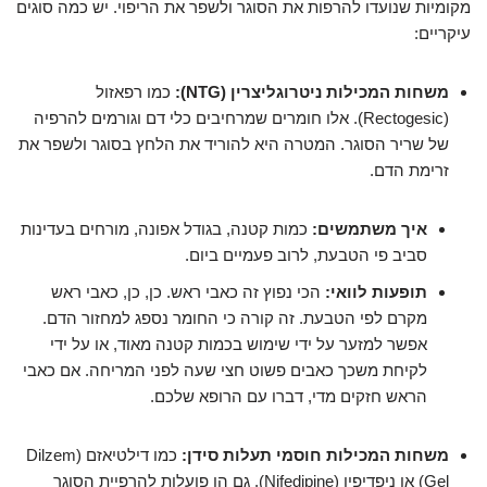
מקומיות שנועדו להרפות את הסוגר ולשפר את הריפוי. יש כמה סוגים
עיקריים:
משחות המכילות ניטרוגליצרין (NTG):
כמו רפאזול
(Rectogesic). אלו חומרים שמרחיבים כלי דם וגורמים להרפיה
של שריר הסוגר. המטרה היא להוריד את הלחץ בסוגר ולשפר את
זרימת הדם.
איך משתמשים:
כמות קטנה, בגודל אפונה, מורחים בעדינות
סביב פי הטבעת, לרוב פעמיים ביום.
תופעות לוואי:
הכי נפוץ זה כאבי ראש. כן, כן, כאבי ראש
מקרם לפי הטבעת. זה קורה כי החומר נספג למחזור הדם.
אפשר למזער על ידי שימוש בכמות קטנה מאוד, או על ידי
לקיחת משכך כאבים פשוט חצי שעה לפני המריחה. אם כאבי
הראש חזקים מדי, דברו עם הרופא שלכם.
משחות המכילות חוסמי תעלות סידן:
כמו דילטיאזם (Dilzem
Gel) או ניפדיפין (Nifedipine). גם הן פועלות להרפיית הסוגר