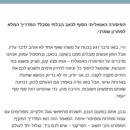
הפיסורה האנאלית: הסוף לכאב הבלתי נסבל? המדריך המלא
לפתרון שמרני.
היי, בואו נדבר רגע בכנות על משהו שאף אחד לא אוהב לדבר עליו,
אבל המון אנשים סובלים ממנו בשקט, בכאב, ובתסכול עמוק. אנחנו
מדברים על הפיסורה האנאלית – אותו פצע קטן, מציק ומשגע בפי
הטבעת, שמסוגל להפוך כל יציאה לחיזיון אימים ולשבש לכם את
החיים מקצה לקצה. כן, אני יודע, זה לא בדיוק הנושא שתעלו
בארוחת שישי, אבל בואו נודה באמת: אם הגעתם לכאן, כנראה
שאתם מחפשים תשובות, והרבה מהן, כדי שהסיוט הזה סוף סוף
ייגמר.
ובכן, אתם במקום הנכון. תשכחו מחיפושי גוגל חלקיים, מפורומים עם
עצות סותרות ומסיפורי אימה. המאמר הזה הוא המדריך המקיף,
המפורט והכי חשוב – הפרקטי – שיש לכם ביד. נצלול יחד לעולם