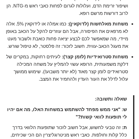
ושיפור זרימת הדם, ועלולות לגרום לפחות כאבי ראש מ-NTG. הן
לרוב דורשות מרשם רופא.
משחות מאלחשות (לדוקאין):
כמו אמלה או לידוקאין 5%. אלה
לא מרפאים את הפיסורה, אבל הם עוזרים להקל על הכאב באופן
מיידי, מה שמאפשר לכם לבצע יציאה פחות כואבת ולשבור מעט
את מעגל הכאב-עווית. חשוב לזכור: זה פלסטר, לא טיפול שורש.
משחות סטרואידיות (לזמן קצר):
לעיתים רחוקות, במקרים של
דלקת משמעותית, הרופא עשוי להמליץ על משחה המכילה
סטרואידים לזמן קצר מאוד (לא יותר משבוע!). שימוש ממושך
עלול לדלל את העור העדין ולהחמיר את המצב.
שאלה ותשובה:
ש: "אני ממש מפחד להשתמש במשחות האלו, מה אם יהיו
לי תופעות לוואי קשות?"
ת:
זה טבעי לחשוש, אבל חשוב לזכור שתופעות הלוואי בדרך
כלל קלות וחולפות. כאבי ראש מניטרוגליצרין הם הכי שכיחים,