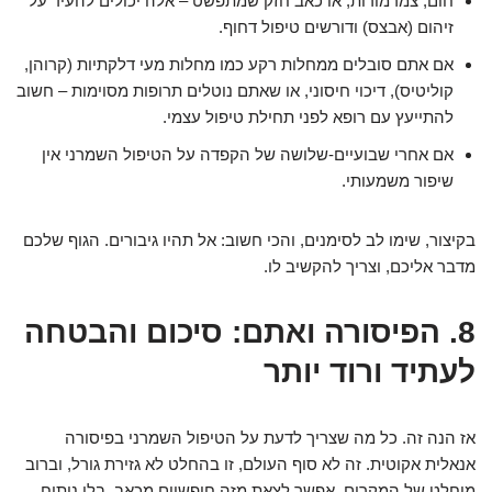
חום, צמרמורות, או כאב חזק שמתפשט – אלה יכולים להעיד על
זיהום (אבצס) ודורשים טיפול דחוף.
אם אתם סובלים ממחלות רקע כמו מחלות מעי דלקתיות (קרוהן,
קוליטיס), דיכוי חיסוני, או שאתם נוטלים תרופות מסוימות – חשוב
להתייעץ עם רופא לפני תחילת טיפול עצמי.
אם אחרי שבועיים-שלושה של הקפדה על הטיפול השמרני אין
שיפור משמעותי.
בקיצור, שימו לב לסימנים, והכי חשוב: אל תהיו גיבורים. הגוף שלכם
מדבר אליכם, וצריך להקשיב לו.
8. הפיסורה ואתם: סיכום והבטחה
לעתיד ורוד יותר
אז הנה זה. כל מה שצריך לדעת על הטיפול השמרני בפיסורה
אנאלית אקוטית. זה לא סוף העולם, זו בהחלט לא גזירת גורל, וברוב
מוחלט של המקרים, אפשר לצאת מזה חופשיים מכאב, בלי ניתוח,