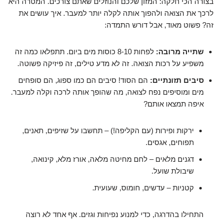
בצורה הכי חלקה: המזון שלכם והנוזלים שאתם צורכים. המטרה היא
לרכך את הצואה ולהפוך אותה לקלה יותר למעבר. איך עושים את
זה? פשוט מאוד, אבל דורש התמדה:
שתייה מרובה:
לפחות 8-10 כוסות מים ביום. תתפלאו כמה זה
משפיע על רכות הצואה. זה לא מדע טילים, זה פיזיקה פשוטה.
סיבים תזונתיים:
הם הסוד! סיבים הם כמו ספוג, הם סופחים
מים ומוסיפים נפח לצואה, מה שהופך אותה לרכה וקלה למעבר.
איפה תמצאו אותם?
ירקות ופירות (עם הקליפה!) – תחשבו על שזיפים, תאנים,
תפוחים, אגסים.
דגנים מלאים – לחם מחיטה מלאה, אורז מלא, קינואה,
שיבולת שועל.
קטניות – עדשים, חומוס, שעועית.
התחילו בהדרגה, כדי למנוע נפיחות וגזים. אף אחד לא רוצה