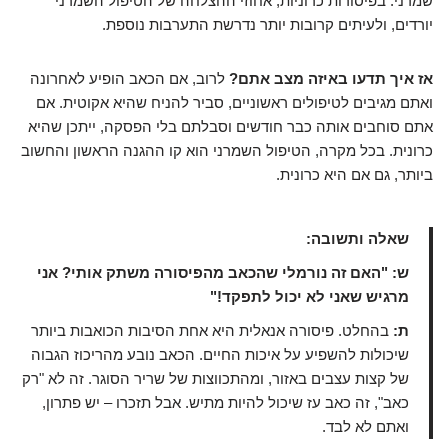
שמרני. בפיסורות כרוניות, אחוזי ההצלחה של הטיפול השמרני
יורדים, ולעיתים קרובות יותר נדרשת התערבות נוספת.
אז איך תדעו באיזה מצב אתם?
לרוב, אם הכאב הופיע לאחרונה
ואתם מגיבים לטיפולים ראשוניים, סביר להניח שהיא אקוטית. אם
אתם סוחבים אותה כבר חודשים וסבלתם בלי הפסקה, ייתכן שהיא
כרונית. בכל מקרה, הטיפול השמרני הוא קו ההגנה הראשון והחשוב
ביותר, גם אם היא כרונית.
שאלה ותשובה:
ש: "האם זה נורמלי שהכאב מהפיסורה משתק אותי? אני
מרגיש שאני לא יכול לתפקד!"
ת:
בהחלט. פיסורה אנאלית היא אחת הסיבות הכואבות ביותר
שיכולות להשפיע על איכות החיים. הכאב נובע מהריכוז הגבוה
של קצות עצבים באזור, ומהתכווצות של שריר הסוגר. זה לא "רק
כאב", זה כאב עז שיכול להיות מתיש. אבל תזכרו – יש פתרון,
ואתם לא לבד.