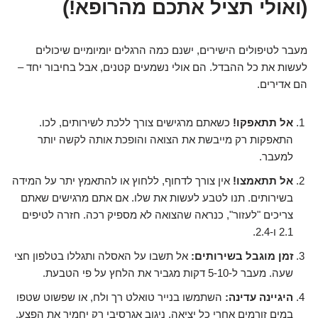
(ואולי תציל אתכם מהרופא!)
מעבר לטיפולים הישירים, ישנם כמה הרגלים יומיומיים שיכולים
לעשות את כל ההבדל. הם אולי נשמעים קטנים, אבל בחיבור יחד –
הם אדירים.
אל תתאפקו!
כשאתם מרגישים צורך ללכת לשירותים, לכו.
התאפקות רק מייבשת את הצואה והופכת אותה לקשה יותר
למעבר.
אל תתאמצו!
אין צורך לדחוף, ללחוץ או להתאמץ יתר על המידה
בשירותים. תנו לטבע לעשות את שלו. אם אתם מרגישים שאתם
צריכים "לעזור", כנראה שהצואה לא מספיק רכה. חזרה לטיפים
2.1 ו-2.4.
זמן מוגבל בשירותים:
אל תשבו על האסלה ותגללו בטלפון חצי
שעה. מעבר ל-5-10 דקות מגביר את הלחץ על פי הטבעת.
היגיינה עדינה:
השתמשו בנייר טואלט רך ולח, או שפשוט שטפו
במים זורמים אחרי כל יציאה. ניגוב אגרסיבי רק יחמיר את הפצע.