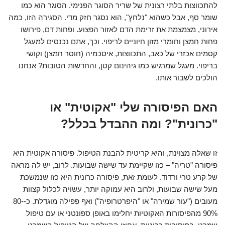
להתכווצות בלתי רצונית של שריר הסוגר הפנימי. הסוגר הוא כמו
שומר סף, אבל כשהוא "נלחץ", הוא נסגר חזק מדי. הסגירה הזו, כמה
אירוני, מצמצמת את זרימת הדם לאזור הפצוע. ופחות דם, פירושו
פחות חמצן וחומרי מזון חיוניים לריפוי. וכך, אתם נכנסים למעגל
קסמים אכזרי של כאב, התכווצות, איסכמיה (חוסר חמצן) וקושי
בריפוי. מעגל שמרגיש כמו גיהינום קטן, והחדשות הטובות? אנחנו
הולכים לשבור אותו.
האם הפיסורה שלי "אקוטית" או
"כרונית"? ומה ההבדל בכלל?
זו שאלה מצוינת, והיא קריטית להבנת הטיפול. פיסורה אקוטית היא
פיסורה "טריה" – כזו שקיימת עד שישה שבועות. לרוב, יש לה מראה
של קרע טרי ורדוד. לעומת זאת, פיסורה כרונית היא כזו שנמשכת
מעל שישה שבועות, ולרוב היא עמוקה יותר, עשויה לכלול קצוות
מעובים ("עור שמירה" או "היפרטרופיה") ואף פפילה מוגדלת. כ-80-
90% מהפיסורות האקוטיות יחלימו באופן ספונטני או עם טיפול