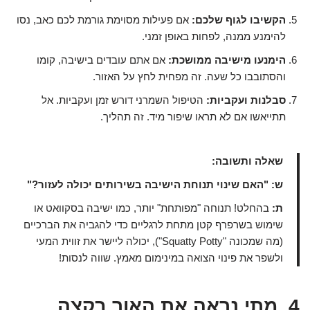
הקשיבו לגוף שלכם:
אם פעילות מסוימת גורמת לכם כאב, נסו
להימנע ממנה, לפחות באופן זמני.
הימנעו מישיבה ממושכת:
אם אתם עובדים בישיבה, קומו
והסתובבו כל שעה. זה מפחית לחץ על האזור.
סבלנות ועקביות:
הטיפול השמרני דורש זמן ועקביות. אל
תתייאשו אם לא תראו שיפור מיד. זה תהליך.
שאלה ותשובה:
ש: "האם שינוי תנוחת הישיבה בשירותים יכולה לעזור?"
ת:
בהחלט! תנוחה "מפותחת" יותר, כמו ישיבה בסקוואט או
שימוש בשרפרף קטן מתחת לרגליים כדי להגביה את הברכיים
(מה שמכונה "Squatty Potty"), יכולה ליישר את זווית המעי
ולשפר את פינוי הצואה במינימום מאמץ. שווה לנסות!
4. מתי נראה את האור בקצה