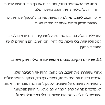
מטה את הראש לצד הנגדי, ומסובבים את כף היד. תנועות עדינות
וחוזרות ש"מגלשות" את העצב בתעלה שלו.
לדוגמה, לעצב האולנרי:
תנועות שמדמות "טלפון" עם היד, או
כפיפת מרפק וכיפוף שורש כף היד בו זמנית.
התרגילים האלה הם כמו שמן סיכה למפרקים – הם גורמים לעצב
לנוע חלק יותר, בלי חיכוך, בלי לחץ. והכי חשוב, הם מחזירים לו את
התפקוד התקין.
3.2. שרירים חזקים, עצבים מאושרים: תרגילי חיזוק וייצוב.
אחרי ששחררנו את העצב, הגיע הזמן לחזק את הסביבה שלו.
שרירים חזקים וגמישים באמה, בשורש כף היד, בכתף ובצוואר יכולים
להפחית את העומס על העצבים ולספק להם הגנה טובה יותר. אנחנו
לא מדברים פה על להפוך למר עולם, אלא על חיזוק פונקציונלי
שיאפשר לכם לבצע משימות יומיומיות
בלי כאב ובלי נימול
.