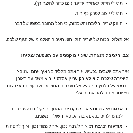
תרגילי חיזוק לאחיזה עדינה (עם כדור לחיצה רך).
תרגילי ייצוב לפרק כף היד.
חיזוק שרירי הליבה והשכמות, כי הכל מחובר בסופו של דבר!
אל תזלזלו בכוח של שריר חזק. הוא הגיבור האלמוני של הגוף שלכם.
3.3. היציבה מנצחת: שינויים קטנים עם השפעה ענקית!
איך אתם יושבים עכשיו? איך אתם מקלידים? איך אתם ישנים?
היציבה שלכם היא לא רק עניין אסתטי
, היא משפיעה באופן
דרמטי על הלחץ המופעל על העצבים מהצוואר ועד קצות האצבעות.
פיזיותרפיסט ילמד אתכם על:
ארגונומיה נכונה:
איך למקם את המסך, המקלדת והעכבר כדי
למזער לחץ. כן, גם גובה הכיסא והשולחן משנים.
מודעות יציבתית:
איך לשבת נכון, איך לעמוד נכון, ואיך להפחית