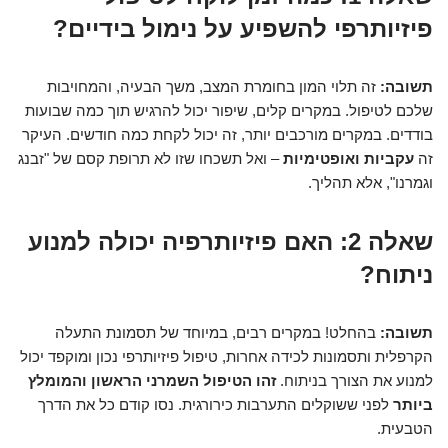
פיזיותרפי להשפיע על נימול בידיים?
תשובה:
זה תלוי המון בחומרת המצב, משך הבעיה, והמחויבות
שלכם לטיפול. במקרים קלים, שיפור יכול להרגיש תוך כמה שבועות
בודדים. במקרים מורכבים יותר, זה יכול לקחת כמה חודשים. העיקר
זה
עקביות ואופטימיות
– ואל תשכחו שזו לא תרופת קסם של "זבנג
וגמרנו", אלא תהליך.
שאלה 2: האם פיזיותרפיה יכולה למנוע
ניתוח?
תשובה:
בהחלט! במקרים רבים, במיוחד של תסמונת התעלה
הקרפלית ותסמונות לכידה אחרות, טיפול פיזיותרפי נכון ומוקפד יכול
למנוע את הצורך בניתוח.
זהו הטיפול השמרני הראשון והמומלץ
ביותר
לפני ששוקלים התערבות כירורגית. נסו קודם כל את הדרך
הטבעית.