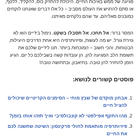
פגיעה של ממש באיכות החיים. היכולת להחזיק כוס, להקליד, ללטף,
או סתם להרגיש את העולם מסביב – כל אלו דברים שאנחנו לוקחים
כמובנים מאליהם, עד שהם נלקחים מאיתנו.
המסר ברור:
אל תחכו. אל תסבלו בשקט.
נימול בידיים הוא לא
גזירת גורל. יש מה לעשות, ופיזיותרפיה היא אחת הדרכים היעילות,
הבטוחות, והכי חשוב –
המוכחות
ביותר. תנו לידיים שלכם את
תשומת הלב המגיעה להן. הן עובדות קשה בשבילכם כל יום. הגיע
הזמן להחזיר להן טובה. בתיאבון, ובתחושה טובה!
פוסטים קשורים לנושא:
אבחון מוקדם של שבץ מוחי – הסימנים הקריטיים שיכולים
להציל חיים
מהו התקף אפילפטי לא קונבולסיבי ואיך תזהו אותו בזמן?
פיזיותרפיה מותאמת לחולי פרקינסון: השיטה שתשנה לכם
את החיים