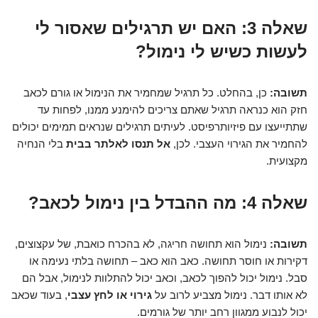
שאלה 3: האם יש תרגילים שאסור לי
לעשות כשיש לי נימול?
תשובה:
כן, בהחלט. כל תרגיל שמחמיר את הנימול או גורם לכאב
חזק הוא כנראה תרגיל שאתם צריכים להימנע ממנו, לפחות עד
שתתייעצו עם פיזיותרפיסט. לעיתים תרגילים שנראים תמימים יכולים
להחמיר את הגירוי העצבי. לכן,
אל תנסו לאלתר בבית
בלי הנחיה
מקצועית.
שאלה 4: מה ההבדל בין נימול לכאב?
תשובה:
נימול הוא תחושה חריגה, לא בהכרח כואבת, של עקצוצים,
דקירות או חוסר תחושה. כאב הוא כאב – תחושה בלתי נעימה או
סבל. נימול יכול להפוך לכאב, וכאב יכול להתלוות לנימול, אבל הם
לא אותו דבר. נימול מצביע לרוב על
גירוי או לחץ עצבי
, בעוד שכאב
יכול לנבוע ממגוון רחב יותר של גורמים.