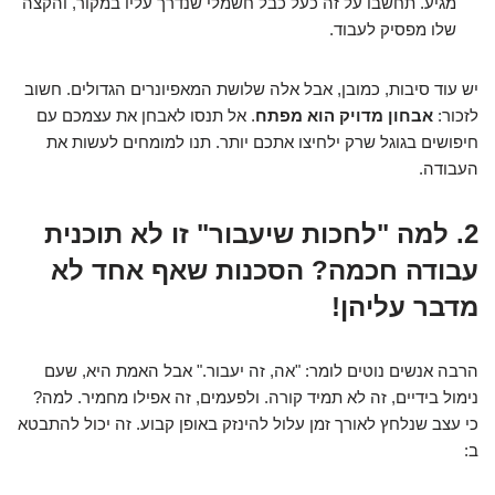
מגיע. תחשבו על זה כעל כבל חשמלי שנדרך עליו במקור, והקצה
שלו מפסיק לעבוד.
יש עוד סיבות, כמובן, אבל אלה שלושת המאפיונרים הגדולים. חשוב
לזכור:
אבחון מדויק הוא מפתח
. אל תנסו לאבחן את עצמכם עם
חיפושים בגוגל שרק ילחיצו אתכם יותר. תנו למומחים לעשות את
העבודה.
2. למה "לחכות שיעבור" זו לא תוכנית
עבודה חכמה? הסכנות שאף אחד לא
מדבר עליהן!
הרבה אנשים נוטים לומר: "אה, זה יעבור." אבל האמת היא, שעם
נימול בידיים, זה לא תמיד קורה. ולפעמים, זה אפילו מחמיר. למה?
כי עצב שנלחץ לאורך זמן עלול להינזק באופן קבוע. זה יכול להתבטא
ב: