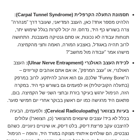
תסמונת התעלה הקרפלית (Carpal Tunnel Syndrome):
הלהיט מספר אחד! כאן, העצב המדיאני, שעובר דרך "מנהרה"
צרה בשורש כף היד, נדחס. זה יכול לקרות בגלל שימוש יתר,
תנוחות עבודה לא נכונות, או סתם גנטיקה מעצבנת. התחושה
לרוב תהיה באגודל, באצבע המורה, האמה וחצי מהקמיצה.
מישהו אמר "עבודה מול מחשב"?
לכידת העצב האולנרי (Ulnar Nerve Entrapment):
העצב
האולנרי, או "עצב המרפק", או אם אתם אוהבים קוריוזים –
ה"Funny Bone" שלכם, גם הוא אוהב להיתקע. לרוב במרפק
(בתעלה הקוביטלית) או לפעמים גם בשורש כף היד. במקרה
הזה, הנימול יורגש בעיקר בזרת ובחצי השני של הקמיצה. בום,
פתאום היד מרגישה כמו יום ראשון בבוקר אחרי יום חמישי סוער.
בעיות בצוואר (Cervical Radiculopathy):
ולפעמים, הבעיה
בכלל לא ביד! עצבים שיוצאים מהצוואר (כן, הצוואר!) עלולים
להיצבט עקב פריצת דיסק, בלט דיסק, או שינויים ניווניים. כשהם
נצבטים, הם שולחים איתותי מצוקה במורד היד, והופה – הנימול