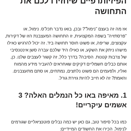
הפיזיותרפיים שיחזירו לכם את
התחושה
אז מה זה בעצם "נימול"? ובכן, בואו נדבר תכל'ס. נימול, או
"פרסתזיה" בשפה המקצועית, זו התחושה המעצבנת הזו של דקירות,
עקצוצים, שריפה, או פשוט חוסר תחושה ביד. זה יכול להרגיש כאילו
מישהו ניתק את השקע, או כאילו היד שלכם עברה סשן אינטנסיבי
של צרבות קטנות. הסיבה? בדרך כלל, זה קשור לעצבים שלנו. כן,
אותם כבלים חשמליים דקיקים שאחראים להעביר מידע מהמוח
ואליו, ולפעמים הם פשוט נלחצים, נמתחים, או סתם מתעצבנים.
והאמת? זה לא חייב להיות גזירת גורל.
1. מאיפה באו כל הנמלים האלה? 3
אשמים עיקריים!
כמו בכל סיפור טוב, גם כאן יש כמה נבלים פוטנציאליים שגורמים
לנימול. הכירו את החשודים המיידיים: