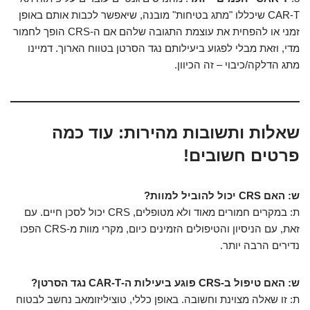
CAR-T שיכללו "מתג בטיחות" מובנה, שיאפשר לכבות אותם באופן
זמני או להפחית את עוצמת התגובה שלהם אם ה-CRS הופך לחמור
מדי, וזאת מבלי לפגוע ביעילותם נגד הסרטן בטווח הארוך. דמיינו
מתג הדלקה/כיבוי – זה הכיוון.
שאלות ותשובות מהירות: עוד כמה
פרטים חשובים!
ש: האם CRS יכול להוביל למוות?
ת: במקרים חמורים מאוד ולא מטופלים, CRS יכול לסכן חיים. עם
זאת, עם הניסיון והטיפולים הזמינים כיום, מקרי מוות מ-CRS הפכו
נדירים הרבה יותר.
ש: האם טיפול ב-CRS פוגע ביעילות ה-CAR-T נגד הסרטן?
ת: זו שאלה מצוינת וחשובה. באופן כללי, טוציליזומאב נחשב לבטוח