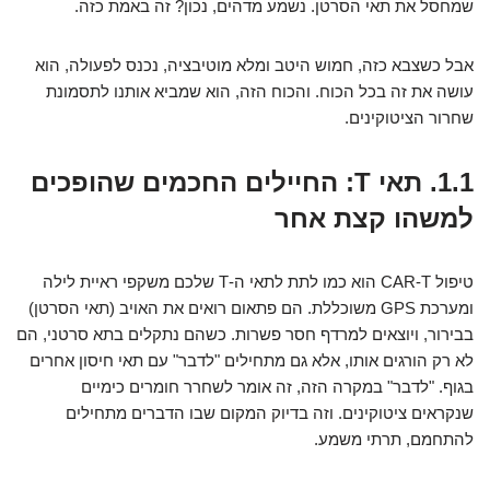
שמחסל את תאי הסרטן. נשמע מדהים, נכון? זה באמת כזה.
אבל כשצבא כזה, חמוש היטב ומלא מוטיבציה, נכנס לפעולה, הוא
עושה את זה בכל הכוח. והכוח הזה, הוא שמביא אותנו לתסמונת
שחרור הציטוקינים.
1.1. תאי T: החיילים החכמים שהופכים
למשהו קצת אחר
טיפול CAR-T הוא כמו לתת לתאי ה-T שלכם משקפי ראיית לילה
ומערכת GPS משוכללת. הם פתאום רואים את האויב (תאי הסרטן)
בבירור, ויוצאים למרדף חסר פשרות. כשהם נתקלים בתא סרטני, הם
לא רק הורגים אותו, אלא גם מתחילים "לדבר" עם תאי חיסון אחרים
בגוף. "לדבר" במקרה הזה, זה אומר לשחרר חומרים כימיים
שנקראים ציטוקינים. וזה בדיוק המקום שבו הדברים מתחילים
להתחמם, תרתי משמע.