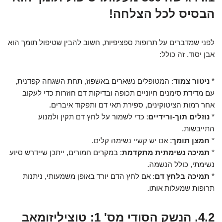
הבסיס לכל הצלחה!
לפני שמדברים על תרופות ספציפיות, חשוב להבין שטיפול תומך הוא
אבן יסוד. זה כולל:
*
ניטור צמוד
: המטופלים נשארים באשפוז, תחת השגחה קפדנית,
עם מדידת סימנים חיוניים תכופה ובדיקות דם חוזרות כדי לעקוב
אחר רמות הציטוקינים, ספירת תאי דם ותפקוד איברים.
*
נוזלים תוך-ורידיים
: כדי לשמור על לחץ דם תקין ולמנוע
התייבשות.
*
חמצן תומך
: אם יש קשיי נשימה קלים.
*
תמיכה נשימתית מתקדמת
: במקרים חמורים, ייתכן שיידרש סיוע
נשימתי, כולל הנשמה.
*
תמיכה בלחץ דם
: אם לחץ הדם יורד באופן משמעותי, ניתנות
תרופות שמעלות אותו.
4.2. הנשק הסודי מס' 1: טוציליזומאב