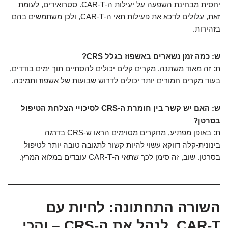
יחסית מבחינת השפעה על יעילות ה-CAR-T. סטרואידים, לעומת
זאת, עלולים לדכא את פעילות תאי ה-CAR-T, ולכן משתמשים בהם
בזהירות.
ש: כמה זמן נשארים באשפוז בגלל CRS?
ת: זה מאוד משתנה. מקרים קלים יכולים להסתיים תוך ימים בודדים,
בעוד מקרים חמורים יותר יכולים לדרוש שבועות של אשפוז ותמיכה.
ש: האם יש קשר בין חומרת ה-CRS לסיכויי הצלחת הטיפול
בסרטן?
ת: באופן מפתיע, מחקרים מסוימים הראו ש-CRS בדרגה
בינונית-קלה דווקא עשוי להיות קשור לתגובה טובה יותר לטיפול
בסרטן. שוב, זה סימן לכך שתאי ה-CAR-T עובדים במלוא המרץ.
השורה התחתונה: לחיות עם
CAR-T, לנהל את ה-CRS – והכי