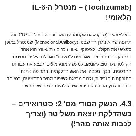
(Tocilizumab) – מנטרל ה-IL-6
הלאומי!
טוציליזומאב (שנקרא גם אקטמרה) הוא כוכב הטיפול ב-CRS. זוהי
תרופה שהיא נוגדן חד שבטי (Monoclonal Antibody) שמנטרל באופן
ספציפי את הקולטן לציטוקין IL-6. זוכרים את IL-6? הוא אחד
הציטוקינים המרכזיים שגורמים ל"סערה" הגדולה. על ידי חסימת
הקולטן שלו, טוציליזומאב למעשה מונע מ-IL-6 לבצע את עבודתו
ההרסנית, ובכך "מכבה" את האש הדלקתית. התרופה ניתנת
בהזרקה תוך ורידית, ולרוב מביאה לשיפור מהיר בתסמינים, במיוחד
בחום ובלחץ הדם. זהו טיפול שיכול להיות הצלה של ממש.
4.3. הנשק הסודי מס' 2: סטרואידים –
כשהדלקת יוצאת משליטה (וצריך
לכבות אותה מהר!)