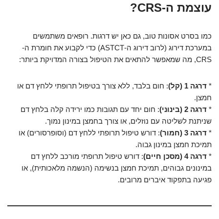
עוצמת ה-CRS?
כמו בסרט אסונות טוב, גם כאן יש דרגות. רופאים משתמשים
במערכת דירוג (לרוב דירוג ה-ASTCT) כדי לקבוע את חומרת ה-
CRS, מה שמאפשר להתאים את הטיפול בצורה המדויקת ביותר:
*
דרגה 1 (קל)
: חום בלבד, ללא צורך בטיפול תרופתי ללחץ דם או
חמצן.
*
דרגה 2 (בינוני)
: חום יחד עם תגובות כמו ירידה קלה בלחץ דם
שניתנת לשליטה עם נוזלים, או צורך בחמצן במינון נמוך.
*
דרגה 3 (חמור)
: דורש טיפול תרופתי ללחץ דם (וסופרסורים) או
תמיכת חמצן במינון גבוה.
*
דרגה 4 (מסכן חיים)
: דורש טיפול תרופתי מורכב ללחץ דם
במינונים גבוהים, תמיכת חמצן בנשימה (הנשמה מלאכותית), או
פגיעה בתפקוד איברים מרובים.