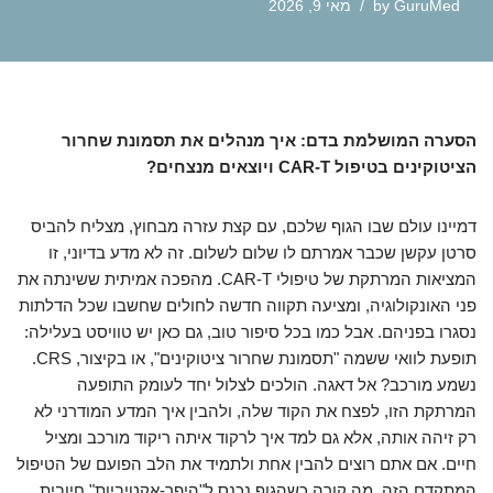
GuruMed
by
מאי 9, 2026
הסערה המושלמת בדם: איך מנהלים את תסמונת שחרור
הציטוקינים בטיפול CAR-T ויוצאים מנצחים?
דמיינו עולם שבו הגוף שלכם, עם קצת עזרה מבחוץ, מצליח להביס
סרטן עקשן שכבר אמרתם לו שלום לשלום. זה לא מדע בדיוני, זו
המציאות המרתקת של טיפולי CAR-T. מהפכה אמיתית ששינתה את
פני האונקולוגיה, ומציעה תקווה חדשה לחולים שחשבו שכל הדלתות
נסגרו בפניהם. אבל כמו בכל סיפור טוב, גם כאן יש טוויסט בעלילה:
תופעת לוואי ששמה "תסמונת שחרור ציטוקינים", או בקיצור, CRS.
נשמע מורכב? אל דאגה. הולכים לצלול יחד לעומק התופעה
המרתקת הזו, לפצח את הקוד שלה, ולהבין איך המדע המודרני לא
רק זיהה אותה, אלא גם למד איך לרקוד איתה ריקוד מורכב ומציל
חיים. אם אתם רוצים להבין אחת ולתמיד את הלב הפועם של הטיפול
המתקדם הזה, מה קורה כשהגוף נכנס ל"היפר-אקטיביות" חיובית,