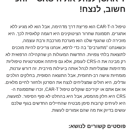
חשוב, לנצח!
טיפול ה-CAR-T הוא פריצת דרך מדהימה, אבל הוא לא מגיע ללא
אתגרים. תסמונת שחרור הציטוקינים היא דוגמה קלאסית לכך. היא
מזכירה לנו שהגוף שלנו הוא מערכת מורכבת ורבת עוצמה,
וכשאנחנו "מתערבים" בה כדי לרפא, אנחנו צריכים להיות מוכנים
לתוצאות בלתי צפויות. החדשות המעולות הן שהקהילה הרפואית לא
רק מבינה את ה-CRS לעומק, אלא גם פיתחה אסטרטגיות טיפוליות
מדהימות שמצליחות לנהל אותה ביעילות מירבית. זה דורש ערנות,
מומחיות וגישה רב-תחומית, אבל התוצאה הסופית, בחלקים הולכים
וגדלים, היא חולים שמצליחים לנצח את הסרטן ולחזור לחיים מלאים.
אז אם אתם או יקיריכם שוקלים טיפול CAR-T, זכרו שתסמונת ה-
CRS היא חלק מהמסע, אבל היא בהחלט לא סוף הסיפור. למעשה,
היא לעיתים קרובות סימן מבטיח שהחיילים החדשים בגוף שלכם
עושים בדיוק את מה שהם אמורים לעשות.
פוסטים קשורים לנושא: