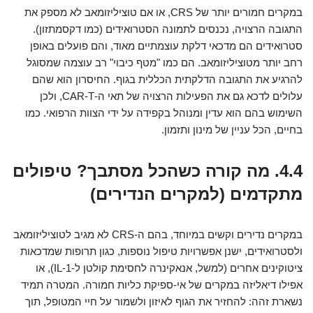
במקרים חמורים יותר של CRS, או אם טוציליזומאב לא מספק את
התגובה הרצויה, נכנסים לתמונה הסטרואידים (כמו דקסמתזון).
סטרואידים הם מדכאי דלקת עוצמתיים מאוד, והם פועלים באופן
רחב יותר מטוציליזומאב. הם כמו "מטף כיבוי" רב עוצמה שמסוגל
להרגיע את התגובה הדלקתית הכללית בגוף. החיסרון הוא שהם
עלולים לדכא גם את הפעילות הרצויה של תאי ה-CAR-T, ולכן
השימוש בהם הוא עדין ומנוהל בקפידה על ידי הצוות הרפואי. כמו
בחיים, הכל עניין של מינון ותזמון.
4.4. מה קורה כשהכל מסתבך? טיפולים
מתקדמים (למקרים הנדירים)
במקרים נדירים וקשים במיוחד, בהם ה-CRS לא מגיב לטוציליזומאב
ולסטרואידים, ישנן אפשרויות טיפול נוספות, כגון תרופות שמדכאות
ציטוקינים אחרים (למשל, אנאקינרה לחסימת קולטן ל-IL-1), או
אפילו דיאליזה במקרים של אי-ספיקת כליות חמורה. המטרה תמיד
נשארת זהה: להחזיר את הגוף לאיזון ולשמור על חיי המטופל, תוך