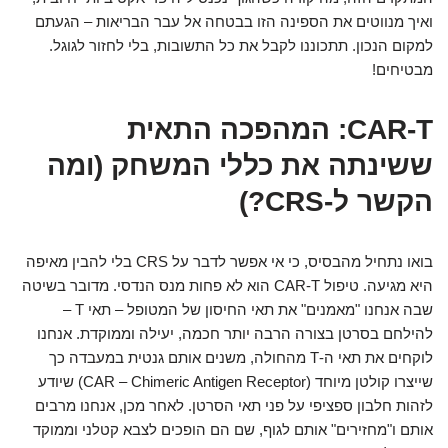
ואיך מנווטים את הספינה הזו בבטחה אל עבר הבריאות – הגעתם
למקום הנכון. תתכוננו לקבל את כל התשובות, בלי לחזור לגוגל.
מבטיחים!
CAR-T: המהפכה התאית
ששינתה את כללי המשחק (ומה
הקשר ל-CRS?)
בואו נתחיל מהבסיס, כי אי אפשר לדבר על CRS בלי להבין מאיפה
היא מגיעה. טיפול CAR-T הוא לא פחות מנס הנדסי. מדובר בשיטה
שבה אנחנו "מאמנים" את תאי החיסון של המטופל – תאי T –
להילחם בסרטן בצורה הרבה יותר חכמה, יעילה וממוקדת. אנחנו
לוקחים את תאי ה-T מהחולה, משנים אותם גנטית במעבדה כך
שייצרו קולטן מיוחד (CAR – Chimeric Antigen Receptor) שיודע
לזהות חלבון ספציפי על פני תאי הסרטן. לאחר מכן, אנחנו מרבים
אותם ו"מחזירים" אותם לגוף, שם הם הופכים לצבא קטלני וממוקד