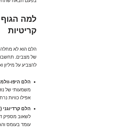
בפעם הבאה שתחשבו
קריטיות
הלם הוא לא מחלה ב
של מצבים. תחשבו ע
להצביע על מיליון 
הלם היפו-וולמי (ypovolemic Shock
משמעותי של נוז
אפילו כוויות נר
הלם קרדיוגני (Cardiogenic Shock):
לשאוב מספיק דם
עומד בעומס והג