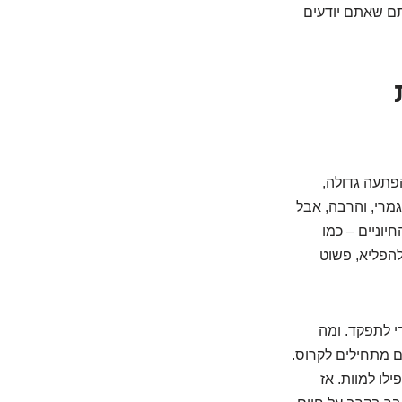
תם שאתם יודעים
ות
פתעה גדולה,
מרי, והרבה, אבל
יוניים – כמו
להפליא, פשוט
י לתפקד. ומה
 מתחילים לקרוס.
לו למוות. אז