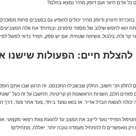
כל אדם חיוור ועם דופק מהיר נמצא בהלם?
בהכרח! חיוורון ודופק מהיר יכולים להופיע גם במצבים פחות מסוכנים
פתח הוא לחפש שילוב של מספר סימנים, ובמיוחד את אלה המצביעים
ר קר ולח, בלבול, ונשימה שטחית. אם יש ספק, תמיד כדאי לפעול לפי 
 להצלת חיים: הפעולות שישנו א
ם לחלק הכי חשוב, החלק שבשבילו התכנסנו. זה הרגע שבו אתם הופכ
מזהים הלם, השניות הראשונות הן קריטיות. תחשבו על זה כעל "שעת 
 יכולה לעשות הבדל אדיר. אז בואו נצעד ביחד, צעד אחר צעד, דרך ה
טיפול המיידי נועד לייצב את המצב עד להגעת צוות רפואי מקצועי. 
רק מאפשרים לו להתחיל מעמדה טובה יותר. יאללה, מתחילים!