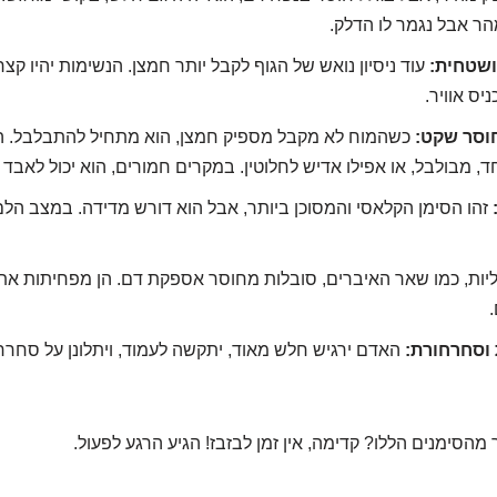
ר אבל נגמר לו הדלק.
ושטחית:
עוד ניסיון נואש של הגוף לקבל יותר חמצן. הנשימות יהיו קצר
ס אוויר.
חוסר שקט:
כשהמוח לא מקבל מספיק חמצן, הוא מתחיל להתבלבל. הא
 מבולבל, או אפילו אדיש לחלוטין. במקרים חמורים, הוא יכול לאבד
זהו הסימן הקלאסי והמסוכן ביותר, אבל הוא דורש מדידה. במצב הלם
ות, כמו שאר האיברים, סובלות מחוסר אספקת דם. הן מפחיתות את י
.
 וסחרחורת:
האדם ירגיש חלש מאוד, יתקשה לעמוד, ויתלונן על סחרח
 מהסימנים הללו? קדימה, אין זמן לבזבז! הגיע הרגע לפעול.