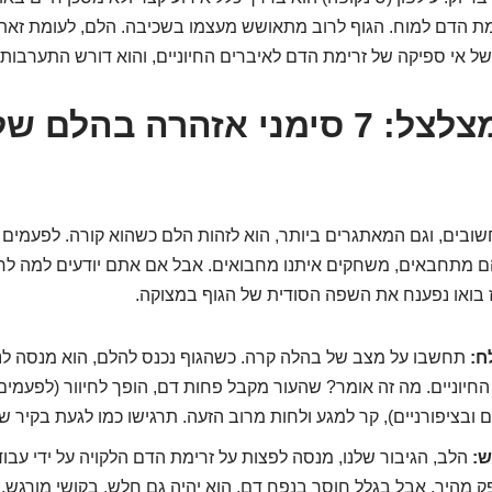
מת הדם למוח. הגוף לרוב מתאושש מעצמו בשכיבה. הלם, לעומת זאת
אי ספיקה של זרימת הדם לאיברים החיוניים, והוא דורש התערבות ר
הפעמון מצלצל: 7 סימני אזהרה בהל
ובים, וגם המאתגרים ביותר, הוא לזהות הלם כשהוא קורה. לפעמים
הם מתחבאים, משחקים איתנו מחבואים. אבל אם אתם יודעים למה ל
 בואו נפענח את השפה הסודית של הגוף במצוקה.
ח:
תחשבו על מצב של בהלה קרה. כשהגוף נכנס להלם, הוא מנסה ל
חיוניים. מה זה אומר? שהעור מקבל פחות דם, הופך לחיוור (לפעמים
ובציפורניים), קר למגע ולחות מרוב הזעה. תרגישו כמו לגעת בקיר ש
ש:
הלב, הגיבור שלנו, מנסה לפצות על זרימת הדם הלקויה על ידי עבוד
 מהיר, אבל בגלל חוסר בנפח דם, הוא יהיה גם חלש, בקושי מורגש. ז