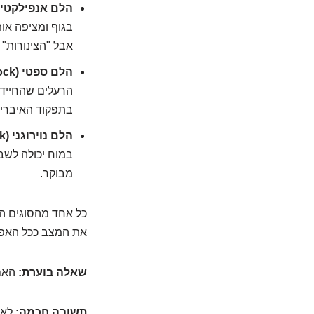
הלם אנפילקטי (Anaphylactic Shock
בגוף ומציפה או
אבל "הצינורות" 
הלם ספטי (Septic Shock):
הרעלים שהחיידק
בתפקוד האיברים
הלם נוירוגני (Neurogenic Shock):
במוח יכולה לשב
מבוקר.
כל אחד מהסוגים הא
את המצב ככל האפש
שאלה בוערת:
האם 
תשובה חכמה:
לא ב