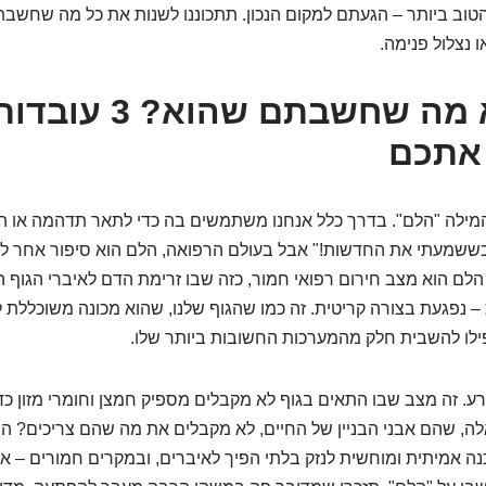
הטוב ביותר – הגעתם למקום הנכון. תתכוננו לשנות את כל מה שחשב
ו נצלול פנימה.
הלם: לא מה שחשבתם שהוא? 3 עובד
 אתכם
המילה "הלם". בדרך כלל אנחנו משתמשים בה כדי לתאר תדהמה או ה
 כששמעתי את החדשות!" אבל בעולם הרפואה, הלם הוא סיפור אחר לג
לם הוא מצב חירום רפואי חמור, כזה שבו זרימת הדם לאיברי הגוף הח
 – נפגעת בצורה קריטית. זה כמו שהגוף שלנו, שהוא מכונה משוכללת 
ילו להשבית חלק מהמערכות החשובות ביותר שלו.
ע. זה מצב שבו התאים בגוף לא מקבלים מספיק חמצן וחומרי מזון כד
, שהם אבני הבניין של החיים, לא מקבלים את מה שהם צריכים? הם
נה אמיתית ומוחשית לנזק בלתי הפיך לאיברים, ובמקרים חמורים – אפי