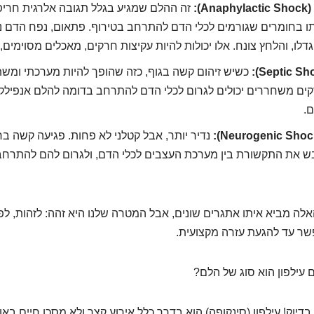
):
זה ההלם שמגיע בגלל תגובה אלרגית חריפ
תו בחומרים שגורמים לכלי הדם להתרחב בטירוף. פתאום, נפח הדם נ
גדלו, והלחץ צונח. אלו יכולות להיות עקיצות חרקים, מאכלים מסוימים, 
כשיש זיהום קשה בגוף, כזה שהופך להיות מערכתי ומשת
ים משחררים יכולים לגרום לכלי הדם להתרחב בדומה להלם אנפילקטי
.
נדיר יותר, אבל קטלני לא פחות. פגיעה קשה ב
ש את התקשורת בין מערכת העצבים לכלי הדם, ולגרום להם להתרחב
לה מביא איתו אתגרים שונים, אבל המטרה שלנו היא זהה: לזהות, לפע
ר עד להגעת עזרה מקצועית.
עילפון הוא סוג של הלם?
דיוק! עילפון (סינקופה) הוא בדרך כלל אירוע קצר ולא מסכן חיים באופ