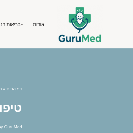
Skip
אודות
בריאות הנ
to
content
דף הבית
»
ר
טיפו
by
GuruMed