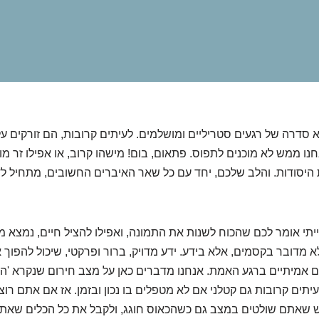
א סדרה של רגעים סטריליים ומושלמים. לעיתים קרובות, הם זורקים עלי
נו ממש לא מוכנים לתפוס. פתאום, בום! מישהו קרוב, או אפילו זר מ
היסודות. והלב שלכם, יחד עם כל שאר האיברים החשובים, מתחיל ל
יתי אומר לכם שהכוח לשנות את התמונה, ואפילו להציל חיים, נמצא 
מדובר בקסמים, אלא בידע. ידע מדויק, ברור ופרקטי, שיכול להפוך
ים אמיתיים ברגע האמת. אנחנו מדברים כאן על מצב חירום שנקרא 'ה
תים קרובות גם קטלני אם לא מטפלים בו נכון ובזמן. אז אם אתם רוצי
ש שאתם שולטים במצב גם כשהכאוס חוגג, ולקבל את כל הכלים שאתם