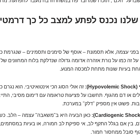
 על "הלם", תזכרו שמדובר פה במשהו הרבה מעבר להפתעה. מדוב
פני עצמה, אלא תסמונת – אוסף של סימנים ותסמינים – שנגרמת כת
ל זה כמו על נורת אזהרה אדומה גדולה שנדלקת בלוח המחוונים של ה
ואחת בעיות שונות מתחת למכסה המנוע.
H):
זה אולי הסוג הכי אינטואיטיבי. הוא נגרם כ
לים או דם מהגוף. תחשבו על פציעות טראומה עם דימום מסיבי, התיי
חבות. פשוט אין מספיק "דלק" במערכת.
כאן הבעיה היא ב"משאבה" עצמה – הלב. כש
, בין אם בגלל התקף לב, אי ספיקת לב חמורה, או בעיות במסתמים,
וף סובל ממחסור חמור.