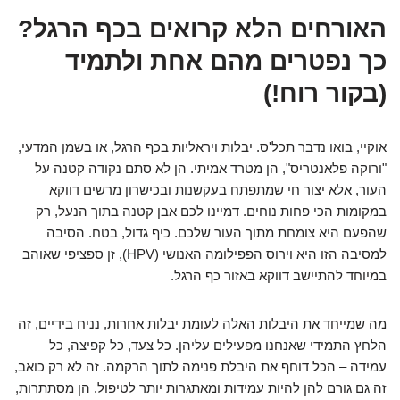
האורחים הלא קרואים בכף הרגל?
כך נפטרים מהם אחת ולתמיד
(בקור רוח!)
אוקיי, בואו נדבר תכל'ס. יבלות ויראליות בכף הרגל, או בשמן המדעי,
"ורוקה פלאנטריס", הן מטרד אמיתי. הן לא סתם נקודה קטנה על
העור, אלא יצור חי שמתפתח בעקשנות ובכישרון מרשים דווקא
במקומות הכי פחות נוחים. דמיינו לכם אבן קטנה בתוך הנעל, רק
שהפעם היא צומחת מתוך העור שלכם. כיף גדול, בטח. הסיבה
למסיבה הזו היא וירוס הפפילומה האנושי (HPV), זן ספציפי שאוהב
במיוחד להתיישב דווקא באזור כף הרגל.
מה שמייחד את היבלות האלה לעומת יבלות אחרות, נניח בידיים, זה
הלחץ התמידי שאנחנו מפעילים עליהן. כל צעד, כל קפיצה, כל
עמידה – הכל דוחף את היבלת פנימה לתוך הרקמה. זה לא רק כואב,
זה גם גורם להן להיות עמידות ומאתגרות יותר לטיפול. הן מסתתרות,