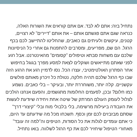
נתחיל בזה: אתם לא לבד. אם אתם קוראים את השורות האלה,
כנראה שגם אתם פגשתם אותם – את אותם "דיירים" לא רצויים,
קטנים, עיקשים ולעיתים גם כואבים, שהחליטו להתיישב לכם בכף
הרגל. הם שם, מפריעים, ומסרבים להתפנות גם אחרי כל הניסיונות
שלכם עם משחות סבתא וטיפולים "קסומים" מהאינטרנט. אבל רגע
לפני שאתם מתייאשים ושוקלים לצאת למסע מפרך בגוגל בחיפוש
אחר הפתרון האולטימטיבי, עצרו הכל. נסו לדמיין רגע את הרגע הזה
שבו כף הרגל שלכם תהיה חלקה, נטולת כל זיכרון מאותם פולשים
עקשניים. קלה יותר, משוחררת יותר, ובעיקר – בלי כאבים. נשמע
כמו חלום? ובכן, לפעמים החלומות מתגשמים, והפעם אנחנו הולכים
לצלול לעומק העולם המרתק של שיטה אחת ויחידה שיודעת לעשות
את העבודה ביעילות מרשימה, בלי בלבולי מוח ובלי "קיצורי דרך"
שסתם מבזבזים לכם זמן וכסף. תשכחו מכל מה שידעתם עד היום,
כי אתם עומדים לגלות את כל הסודות, הטיפים וה"למה זה עובד"
מאחורי הטיפול שיחזיר לכם את כף הרגל לשלווה. בואו נתחיל.