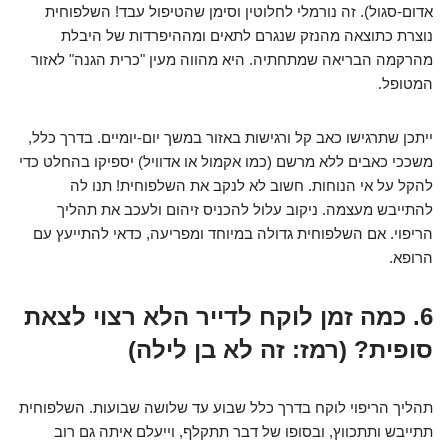
אדום-סגול). זה
נורמלי לחלוטין
וסימן שהטיפול עבד! השלפוחית
נוצרת כתוצאה מהנזק שנגרם לתאים ומההיפרדות של היבלת
מהרקמה הבריאה שמתחתיה. היא מהווה מעין "כרית הגנה" לאזור
המטופל.
ייתכן שתרגישו כאב קל ורגישות באזור במשך יום-יומיים. בדרך כלל,
משככי כאבים ללא מרשם (כמו אקמול או אדוויל) יספיקו בהחלט כדי
להקל על אי הנוחות. חשוב
לא לנקב את השלפוחית
! תנו לה
להתייבש מעצמה. ניקוב עלול להכניס זיהום ולעכב את תהליך
הריפוי. אם השלפוחית גדולה במיוחד ומפריעה, כדאי להתייעץ עם
הרופא.
6. כמה זמן לוקח לדייר הלא רצוי לצאת
סופית? (רמז: זה לא בן לילה)
תהליך הריפוי לוקח בדרך כלל שבוע עד שלושה שבועות. השלפוחית
תתייבש ותתכווץ, ובסופו של דבר תתקלף, וייעלם איתה גם רוב