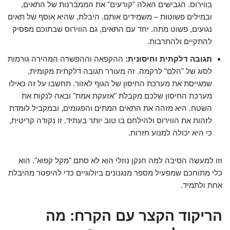
בווירוס. הגבישים האלה "קורעים" את הממברנות של התאים,
ובמילים פשוטות – משמידים אותם. היבלת, שהיא אוסף של תאים
נגועים, פשוט מתה. יחד עם התאים, גם הווירוס שבתוכם מפסיק
להתקיים ולהתרבות.
תגובה דלקתית וחיסונית:
ההקפאה וההפשרה המהירה גורמות
לסוג של "הלם" לרקמה. זה מעורר תגובה דלקתית מקומית,
שמגייסת את מערכת החיסון של הגוף לאזור. תחשבו על זה כאילו
מערכת החיסון שלכם מקבלת "אזעקת אמת" ובאה לנקות את
השטח. היא מזהה את התאים המתים והפגומים, ובמקביל לומדת
לזהות את הווירוס ולהילחם בו טוב יותר בעתיד. זו נקודה קריטית,
כי היא יכולה למנוע חזרות.
וזו למעשה הסיבה למה חנקן נוזלי הוא לא סתם "מקל קפוא". הוא
כלי מתוחכם שמפעיל מספר מנגנונים ביולוגיים כדי להיפטר מהיבלת
אחת ולתמיד.
הריקוד הקצר עם הקרח: מה