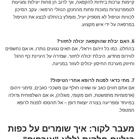
קיימות ערכות ביתיות להקפאה, אך לרוב הן פחות יעילות ומגיעות
לטמפרטורות נמוכות פחות מהחנקן הנוזלי הרפואי. עקב הסיכון
לכוויות וטיפול לא מספיק יעיל, מומלץ בהחלט לבצע את הטיפול
במרפאה על ידי איש מקצוע.
6. האם יבלת שהוקפאה יכולה לחזור?
בהחלט. כמו כל זיהום ויראלי, אם תאים נגועים נותרו, או אם נחשפים
לווירוס מחדש, היבלת יכולה לחזור. שמירה על היגיינת כף הרגל
וחיזוק מערכת החיסון יכולים לעזור במניעה.
7. מתי כדאי לפנות לרופא אחרי הטיפול?
אם אתם חווים כאב עז שאינו חולף עם משככי כאבים, סימני זיהום
(אדמומיות מתפשטת, חום מקומי, מוגלה), או אם השלפוחית גדולה
במיוחד ומפריעה בצורה יוצאת דופן – אל תהססו לפנות לרופא
המטפל.
מעבר לקור: איך שומרים על כפות