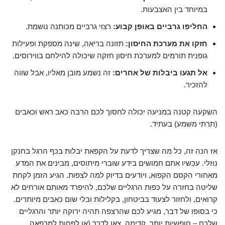
במיוחד בין האצבעות.
החליפו גרביים באופן קבוע:
רצוי גרביים מכותנה נושמת.
חזקו את מערכת החיסון:
תזונה בריאה, שינה מספקת ופעילות
גופנית תורמים למערכת חיסון חזקה שיכולה להילחם בווירוסים.
אל תגעו ביבלות של אחרים:
זה נשמע מובן מאליו, אבל שווה
להזכיר.
השקעה קטנה במניעה יכולה לחסוך לכם הרבה כאב ראש וכאבים
(תרתי משמע) בעתיד.
אז הנה זה, כל מה שצריך לדעת על הקפאת יבלות בכף הרגל בחנקן
נוזלי. עכשיו אתם חמושים בידע שוברי מיתוסים, מבינים את המדע
מאחורי הקסם הקפוא, ויודעים בדיוק למה לצפות. הגיע הזמן לקחת
שליטה בחזרה על כפות הרגליים שלכם, להיפרד מאותם אורחים לא
קרואים, ולחזור לצעוד בביטחון, בקלילות ובלי שום כאבים מיותרים.
כי בסופו של דבר, מגיע לכם שהרצפה תהיה ירוקה יותר והרגליים
שלכם – חופשיות יותר. קדימה, צאו לדרך (או לפחות למרפאה