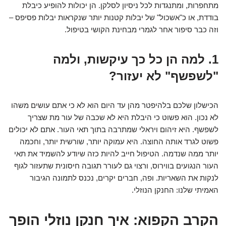
מתחפרות, ומתנגדות לכל ניסיון לסלקן. הן יכולות להופיע כיבלת
בודדת, או כ"אשכול" של יבלות קטנות יותר שנקראות יבלות פסיפס –
וזה כבר סיפור אחר לגמרי מבחינת הקושי בטיפול.
1. למה הן כל כך עיקשות, ולמה
"לשפשף" לא יעזור?
הכישלון שלכם בלהיפטר מהן עד היום הוא לא כי אתם עושים משהו
לא נכון. הוא פשוט כי היבלת היא לא שכבה של עור מת שצריך
לשפשף. היא
זיהום ויראלי
שמתרבה בתוך תאי העור. אתם לא יכולים
פשוט לגרד אותה החוצה. היא עמוקה יותר, שורשית יותר, וחכמה
יותר ממה שנדמה. הטיפול חייב להיות כזה שיודע להשמיד את תאי
העור הנגועים בווירוס, ורצוי גם לעורר תגובה חיסונית שתעזור לגוף
לנקות את השאריות. ופה, חברים יקרים, נכנס לתמונה הגיבור
האמיתי שלנו: החנקן הנוזלי.
הקרב הקפוא: איך חנקן נוזלי הופך