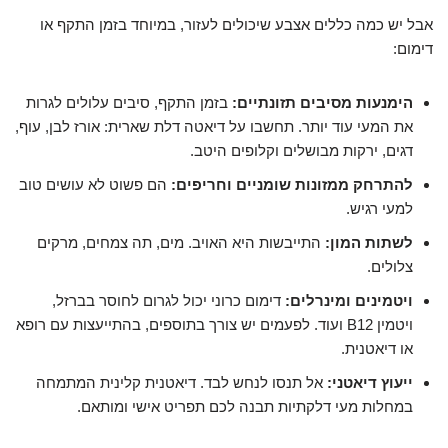
אבל יש כמה כללים אצבע שיכולים לעזור, במיוחד בזמן התקף או
דימום:
הימנעות מסיבים תזונתיים:
בזמן התקף, סיבים עלולים לגרות
את המעי עוד יותר. תחשבו על דיאטה דלת שארית: אורז לבן, עוף,
דגים, ירקות מבושלים וקלופים היטב.
להתרחק ממזונות שומניים וחריפים:
הם פשוט לא עושים טוב
למעי רגיש.
לשתות המון:
התייבשות היא האויב. מים, תה צמחים, מרקים
צלולים.
ויטמינים ומינרלים:
דימום כרוני יכול לגרום לחוסר בברזל,
ויטמין B12 ועוד. לפעמים יש צורך בתוספים, בהתייעצות עם רופא
או דיאטנית.
ייעוץ דיאטני:
אל תנסו לנחש לבד. דיאטנית קלינית המתמחה
במחלות מעי דלקתיות תבנה לכם תפריט אישי ומותאם.