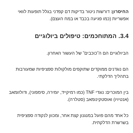
החיסרון:
דורשות ניטור בדיקות דם קפדני בגלל תופעות לוואי
אפשריות (כמו פגיעה בכבד או במח העצם).
3.4. המתוחכמים: טיפולים ביולוגיים
הביולוגיים הם ה"כוכבים" של העשור האחרון.
הם נוגדנים ממוקדים שתוקפים מולקולות ספציפיות שמעורבות
בתהליך הדלקתי.
בין המוכרים: נוגדי TNF (כמו רמיקייד, יומירה, סימפוני), ודולזומאב
(אנטיויו) ואוסטקינומאב (סטלרה).
כל אחד מהם פועל במנגנון קצת אחר, ומכוון לנקודה ספציפית
בשרשרת הדלקתית.