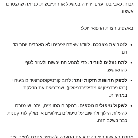
גבוה, כאבי בטן עזים, ירידה במשקל או התייבשות, כנראה שתצטרכו
אשפוז.
באשפוז, הצוות הרפואי יוכל:
לנטר את מצבכם:
לוודא שאתם יציבים ולא מאבדים יותר מדי
דם.
לתת נוזלים לווריד:
כדי למנוע התייבשות ולעזור לגוף
להתאושש.
לספק תרופות חזקות יותר:
לרוב קורטיקוסטרואידים בעירוי
(כמו פרדניזון או מתילפרדניזולון), שמדכאים את הדלקת
במהירות.
לשקול טיפולים נוספים:
במקרים מסוימים, ייתכן שיצטרכו
להעלות הילוך ולחשוב על טיפולים ביולוגיים או מולקולות קטנות
כבר בשלב הזה.
מטרת האשפוז היא להרגיע את הסערה ולהחזיר אתכם למצב יציב