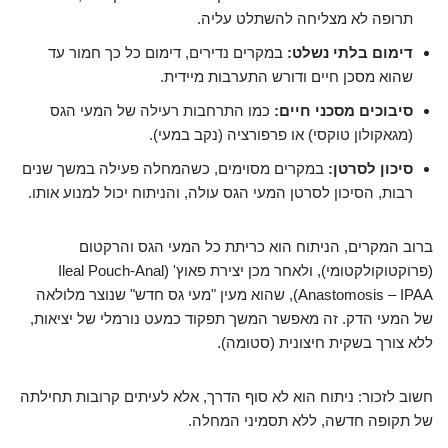
תרופה לא מצליחה להשתלט עליה.
דימום בלתי נשלט:
במקרים נדירים, דימום כל כך חמור עד
שהוא מסכן חיים ודורש התערבות מיידית.
סיבוכים מסכני חיים:
כמו התרחבות רעילה של המעי הגס
(מגאקולון טוקסי) או פרפורציה (נקב במעי).
סיכון לסרטן:
במקרים מסוימים, כשהמחלה פעילה במשך שנים
רבות, הסיכון לסרטן המעי הגס עולה, והניתוח יכול למנוע אותו.
ברוב המקרים, הניתוח הוא כריתת כל המעי הגס והרקטום
(פרוקטוקולקטומי), ולאחר מכן יצירת פאוץ' (Ileal Pouch-Anal
Anastomosis – IPAA), שהוא מעין "מעי גס חדש" שנוצר מלולאה
של המעי הדק. זה מאפשר המשך תפקוד כמעט נורמלי של יציאות,
ללא צורך בשקית חיצונית (סטומה).
חשוב לזכור: ניתוח הוא לא סוף הדרך, אלא לעיתים קרובות תחילתה
של תקופה חדשה, ללא תסמיני המחלה.