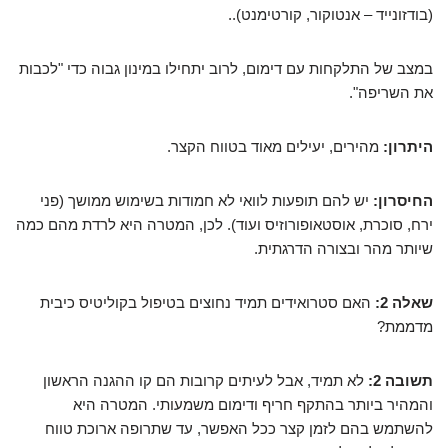
(בודזונייד – אנטוקור, קורטימנט)..
במצב של התלקחות עם דימום, לרוב יתחילו במינון גבוה כדי "לכבות
את השריפה".
היתרון:
מהירים, יעילים מאוד בטווח הקצר.
החיסרון:
יש להם תופעות לוואי לא חמודות בשימוש ממושך (פני
ירח, סוכרת, אוסטאופורוזיס ועוד). לכן, המטרה היא לרדת מהם כמה
שיותר מהר ובצורה הדרגתית.
שאלה 2:
האם סטרואידים תמיד נחוצים בטיפול בקוליטיס כיבית
מדממת?
תשובה 2:
לא תמיד, אבל לעיתים קרובות הם קו ההגנה הראשון
והמהיר ביותר בהתקף חריף ודימום משמעותי. המטרה היא
להשתמש בהם לזמן קצר ככל האפשר, עד שתרופה ארוכת טווח