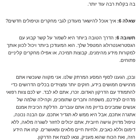
בה בקלות רבה עוד יותר.
שאלה 6:
איך אוכל להישאר מעודכן לגבי מחקרים וטיפולים חדשים?
תשובה 6:
הדרך הטובה ביותר היא לשמור על קשר קבוע עם
הגסטרואנטרולוג המטפל שלך. הוא המעודכן ביותר ויכול לכוון אותך
למקורות מידע מהימנים, קבוצות תמיכה, או אפילו מחקרים קליניים
פתוחים.
ובכן, הגענו לסוף המסע המרתק שלנו. אני מקווה שעכשיו אתם
מרגישים חמושים בידע, חזקים יותר ומצוידים בכלים הדרושים כדי
להתמודד עם הדרקון האדום. זכרו, אתם לא לבד. יש לכם צוות רפואי
מדהים לצידכם, משפחה וחברים שתומכים, וקהילה שלמה של
אנשים שמבינים בדיוק מה אתם עוברים. הדלקת הכיבית אמנם
אתגרה אתכם, אבל היא ממש לא תגדיר אתכם. עם הבנה נכונה,
טיפול מדויק וגישה חיובית, אתם יכולים לחזור לשגרה מלאה, ללא
דימום וללא כאבים, ולחיות חיים מלאים ומאושרים. קחו את הידע
הזה, ואת הכוח שהוא מעניק, וצאו לנצח את הדרקון.