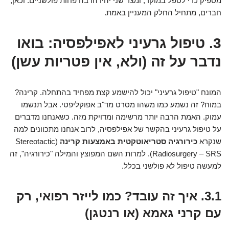
מספיק כדי לטפל במוקד, ומצד שני יהיו הרבה פחות פולשניים. וכאן,
חברים, מתחיל החלק המעניין באמת.
3. טיפול גרעיני לאפילפסיה: בואו
נדבר על זה (ולא, אין פטריות עשן)
המונח "טיפול גרעיני" יכול להישמע קצת מפחיד בהתחלה. קרינה?
במוח? זה נשמע כמו משהו מסרט מד"ב אפוקליפטי. אבל תנשמו
עמוק. האמת הרבה יותר מרשימה ומדויקת מזה. כשאנחנו מדברים
על טיפול גרעיני בהקשר של אפילפסיה, לרוב אנחנו מתכוונים למה
שנקרא
כירורגיה סטריאוטקטית באמצעות קרינה
(Stereotactic
Radiosurgery – SRS). למרות השם המפוצץ והמילה "כירורגיה", זה
למעשה טיפול לא פולשני בכלל.
3.1. איך זה עובד? כמו לייזר רפואי, רק
עם קרני גאמא (או רנטגן)