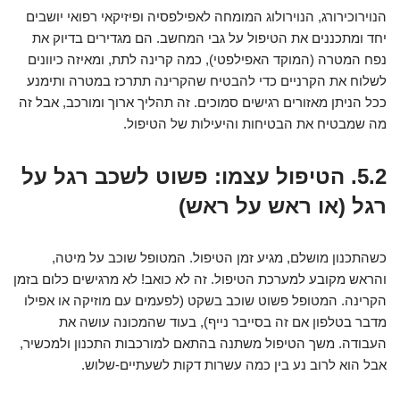
הנוירוכירורג, הנוירולוג המומחה לאפילפסיה ופיזיקאי רפואי יושבים
יחד ומתכננים את הטיפול על גבי המחשב. הם מגדירים בדיוק את
נפח המטרה (המוקד האפילפטי), כמה קרינה לתת, ומאיזה כיוונים
לשלוח את הקרניים כדי להבטיח שהקרינה תתרכז במטרה ותימנע
ככל הניתן מאזורים רגישים סמוכים. זה תהליך ארוך ומורכב, אבל זה
מה שמבטיח את הבטיחות והיעילות של הטיפול.
5.2. הטיפול עצמו: פשוט לשכב רגל על
רגל (או ראש על ראש)
כשהתכנון מושלם, מגיע זמן הטיפול. המטופל שוכב על מיטה,
והראש מקובע למערכת הטיפול. זה לא כואב! לא מרגישים כלום בזמן
הקרינה. המטופל פשוט שוכב בשקט (לפעמים עם מוזיקה או אפילו
מדבר בטלפון אם זה בסייבר נייף), בעוד שהמכונה עושה את
העבודה. משך הטיפול משתנה בהתאם למורכבות התכנון ולמכשיר,
אבל הוא לרוב נע בין כמה עשרות דקות לשעתיים-שלוש.