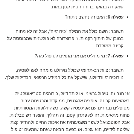
שמקורה במוקד ברור ויחסית קטן במוח.
שאלה 6:
האם זה נחשב ניתוח?
תשובה: השם כולל את המילה "כירורגיה", אבל זה לא ניתוח
במובן של חיתוך רקמות. זו פרוצדורה לא פולשנית שמבוססת על
קרינה ממוקדת.
שאלה 7:
מי מחליט אם אני מתאים לטיפול כזה?
תשובה: צוות רב-תחומי שכולל נוירולוג מומחה לאפילפסיה,
נוירוכירורג ורדיולוג, שישקל את כל המידע הרפואי והבדיקות שלך.
אז הנה זה. טיפול גרעיני, או ליתר דיוק, כירורגיה סטריאוטקטית
באמצעות קרינה. אופציה אלגנטית, ממוקדת ומבטיחה עבור
מטופלים נבחרים עם אפילפסיה קשה, כשהחלופות המסורתיות
פחות מתאימות. זה לא פתרון קסם, זה תהליך, והוא דורש סבלנות,
אבל הפוטנציאל לשפר משמעותית את איכות החיים ולהחזיר קצת
שליטה לידיים, הוא עצום. אז בפעם הבאה שאתם שומעים "טיפול