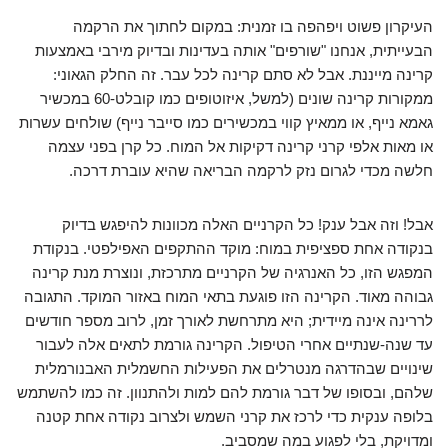
העיקרון פשוט ויפהפה בו זמנית: במקום לחתוך את הרקמה
הבעייתית, אנחנו "שורפים" אותה בעדינות ובדיוק מירבי באמצעות
קרינה מייננת. אבל לא סתם קרינה לכל עבר. זה החלק הגאוני:
ממקורות קרינה שונים (למשל, איזוטופים כמו קובלט-60 במכשיר
גאמא נייף, או ממאיץ קווי במכשירים כמו סייבר נייף) שולחים עשרות
או מאות אלפי קרני קרינה דקיקות אל המוח. כל קרן בפני עצמה
חלשה מכדי לגרום נזק לרקמה הבריאה שהיא עוברת דרכה.
אבל! וזה אבל ענק! כל הקרניים האלה מכוונות להיפגש בדיוק
בנקודה אחת ספציפית במוח: מוקד ההתקפים האפילפטי. בנקודת
המפגש הזו, כל האנרגיה של הקרניים מתרכזת, ונוצרת מנת קרינה
גבוהה מאוד. הקרינה הזו פוגעת בתאי המוח באזור המוקד. התגובה
לררינה אינה מיידית; היא מתרחשת לאורך זמן, לרוב מספר חודשים
עד שנה-שנתיים אחרי הטיפול. הקרינה גורמת לתאים אלה לעבור
שינויים שבהדרגה מנטרלים את הפעילות החשמלית האבנורמלית
שלהם, ובסופו של דבר גורמת להם למות ולהתנוון. זה כמו להשתמש
בלופה ענקית כדי לרכז את קרני השמש ולצרוב נקודה אחת קטנה
ומדויקת, בלי לפגוע במה שמסביב.