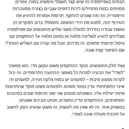
הבסיס באפילפסיה זה שיש קצר חשמלי איפשהו במוח. אזורים
מסוימים במוח מתחילים לירות דחפים עצביים בצורה מסונכרנת
והיסטרית, וזה מה שגורם להתקף. תרופות אמורות להרגיע את
הטירוף הזה, למנוע את הירי המוגזם. והאמת? ברוב המקרים הן
עושות עבודה נהדרת! למעלה משני שליש מהאנשים עם אפילפסיה
מצליחים להגיע לשליטה מלאה או כמעט מלאה על ההתקפים עם
טיפול תרופתי מתאים. זה מדהים. אבל מה קורה עם השליש הנותר?
שם הסיפור קצת שונה.
אצל חלק מהאנשים, מוקד ההתקפים פשוט עקשן מדי. הוא ממשיך
"לשדר" את הבעיה למרות כל מאמצי ההרגעה התרופתיים. זה יכול
לקרות ממגוון סיבות – לפעמים יש במוח צלקת זעירה, לפעמים זה
שינוי התפתחותי עדין באזור מסוים, ולפעמים פשוט מוקד שהתרופות
פחות יעילות עליו. כשאנחנו מנסים שני סוגי תרופות שונים במינונים
המתאימים, וההתקפים עדיין נמשכים, אנחנו מבינים שאנחנו
במשחק אחר. זה לא שאין מה לעשות, זה פשוט שהגיע הזמן לחשוב
על תוכנית פעולה שונה לגמרי.