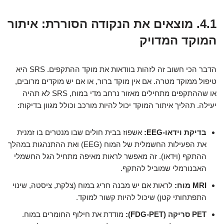
4.1. מוצאים את הנקודה הסוררת: איתור
המוקד המדויק
הדבר הכי חשוב זה לזהות בוודאות את מוקד ההתקפים. SRS היא
טיפול ממוקד מטרה. אם אין מוקד ברור, או אם יש מוקדים מרובים,
או שההתקפים מתחילים מאזור נרחב מדי במוח, SRS לא תהיה
יעילה. תהליך איתור המוקד יכול להיות מורכב וכולל מגוון בדיקות:
בדיקת וידאו-EEG:
אשפוז בבית חולים שבו מנטרים בו זמנית
את הפעילות החשמלית של המוח (EEG) ואת ההתנהגות במהלך
ההתקף (וידאו). זה מאפשר לראות מאיפה מתחיל הגל החשמלי
האבנורמלי שמוביל להתקף.
MRI מוח:
לראות אם יש מבנה חריג במוח (צלקת, ציסטה, שינוי
התפתחותי קטן) שיכול להיות קשור למוקד.
PET סריקה (FDG-PET):
מודדת את חילוף החומרים במוח.