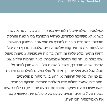
GuruMed
by
יוני 13, 2025
אפילפסיה. מילה שיכולה להרגיש כמו גזר דין. בעיקר כשהיא קשה,
כשהיא לא מקשיבה לכדורים, כשהיא מתפרצת בלי הזמנה והורסת
תוכניות. כשהחיים הופכים למרדף אינסופי אחרי הפתרון המושלם,
או לפחות כזה שיחזיר קצת שליטה לידיים שלכם. המרדף הזה יכול
להיות מתיש, מלא עליות ומורדות, בדיקות אינסופיות, ניסיונות טיפול
שלא צולחים, ותחושת תסכול שמצטברת. כאילו שהמוח שלך פשוט
החליט שהוא מורד בך, ובשביל השקט שלו – הוא מוכן לוותר על
הכל. אבל רגע. אולי יש דרך אחרת? אולי במקום להילחם בו חזיתית
עם כמויות ענק של תרופות, או לחשוב על ניתוחים פולשניים
ומפחידים, אפשר לשלוח אליו משלחת מיוחדת, מדויקת להחריד,
כזאת שעובדת עם פיזיקה מתוחכמת, כמעט עתידנית, כדי לדבר איתו
בשפה שלו? ברוכים הבאים לעולם של טיפול גרעיני, כשהוא פוגש
את האפילפסיה הכי קשה.