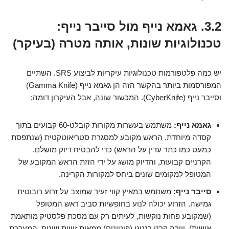
3.2. גאמא נייף מול סייבר נייף:
טכנולוגיות שונות, אותה מטרה (בעיקר)
יש כמה פלטפורמות טכנולוגיות עיקריות לביצוע SRS. השתיים
המפורסמות ביותר בהקשר הזה הן גאמא נייף (Gamma Knife)
וסייבר נייף (CyberKnife). המכשור שונה, אבל העיקרון דומה:
גאמא נייף:
משתמש בעשרות מקורות קובלט-60 קבועים בתוך
קסדה מיוחדת. הראש מקובע למסגרת סטריאוטקטית (שנתפסת
כמעט כמו כתר עדין על הראש) כדי להבטיח דיוק מושלם.
הקרניים קבועות, והדיוק מושג על ידי הזזת הראש המקובע של
המטופל למקומים שונים ביחס למקורות הקרינה.
סייבר נייף:
משתמש במאיץ קווי זעיר שמוצב על זרוע רובוטית
גמישה. הזרוע יכולה לנוע בחופשיות סביב ראש המטופל
(שמקובע פחות נוקשות, לעיתים רק עם מסכת פלסטיק מותאמת
אישית), ויורה קרני רנטגן (פוטונים) ממאות זוויות שונות. המערכת