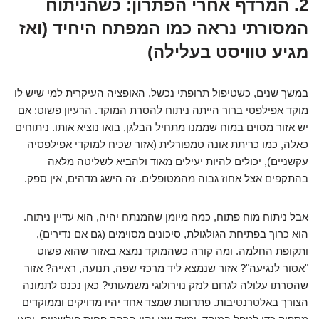
2. המרדף אחרי הפתרון: כשהניתוח
המסורתי נראה כמו המפתח היחיד (ואז
מגיע טוויסט בעלילה)
במשך שנים, כשטיפול תרופתי נכשל, האופציה העיקרית למי שיש לו
מוקד אפילפטי ברור הייתה ניתוח להסרת המוקד. הרעיון פשוט: אם
יש אזור מסוים במוח שממנו מתחיל הבלגן, בואו נוציא אותו. ניתוחים
כאלה, כמו כריתת אונה טמפורלית (אזור שכיח למוקדי אפילפסיה
עקשניים), יכולים להיות יעילים מאוד ולהביא לשליטה מלאה
בהתקפים אצל אחוז גבוה מהמטופלים. זה הישג מדהים, אין ספק.
אבל ניתוח מוח פתוח, כמה מיומן שהמנתח יהיה, הוא עדיין ניתוח.
הוא כרוך בפתיחת הגולגולת, סיכונים מסוימים (גם אם נדירים),
ותקופת החלמה. ומה קורה כשהמוקד נמצא באזור שהוא פשוט
"אסור לנגיעה"? אזור שנמצא ליד מרכזי שפה, תנועה, ראייה? אזור
שהסרתו עלולה לגרום לנזק נוירולוגי משמעותי? כאן נכנס לתמונה
הצורך באלטרנטיבות. פתרונות שמצד אחד יהיו מדויקים וממוקדים