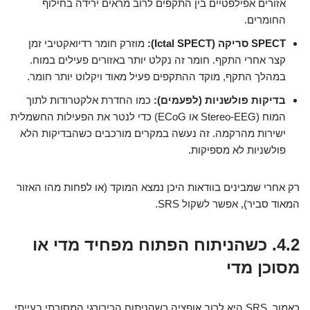
אזורים אפילפטיים בין התקפים לרוב מראים ירידה בחילוף
החומרים.
SPECT סריקה (Ictal SPECT):
מוזרק חומר רדיואקטיבי זמן
קצר אחרי התקף. חומר זה נקלט יותר באזורים פעילים במוח.
במהלך התקף, מוקד ההתקפים פעיל מאוד ויקלוט יותר חומר.
בדיקות פולשניות (לפעמים):
כמו החדרת אלקטרודות לתוך
המוח (Stereo-EEG או ECoG) כדי לנטר את הפעילות החשמלית
ישירות מהרקמה. זה נעשה במקרים מורכבים כשהבדיקות הלא
פולשניות לא מספיקות.
רק אחרי שמבינים בוודאות היכן נמצא המוקד (או לפחות מהו האזור
המאוד סביר), אפשר לשקול SRS.
4.2. כשהניתוח הפתוח מפחיד מדי או
מסוכן מדי
כאמור, SRS היא לרוב אופציה כשהניתוח הכירורגי המסורתי בעייתי.