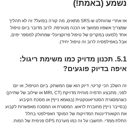
נשמע (באמת!)
אז אחרי שהוחלט ש-SRS מתאים, מה קורה בפועל? זה לא תהליך
שמצריך אשפוז ממושך או הכנה מטורפת. לרוב מדובר ביום טיפול
אחד (למעט במקרים של טיפול פרוקציונלי שמחולק למספר ימים,
אבל באפילפסיה לרוב זה טיפול יחיד).
5.1. תכנון מדויק כמו משימת ריגול:
איפה בדיוק פוגעים?
זה השלב הכי קריטי. דיוק הוא שם המשחק. ביום הטיפול, או יום
לפני, מתבצע הדמיה מוחית מדויקת (MRI, CT או שילוב של שתיהן)
כשהמסגרת הסטריאוטקטית (בגאמא נייף) או מסכת הקיבוע
(בסייבר נייף) מחוברת לראש. המסגרת או המסכה מאפשרות לקבוע
את הקואורדינטות המדויקות של המוקד האפילפטי בחלל
התלת-ממדי. תחשבו על זה כמו מערכת GPS פנימית של המוח.