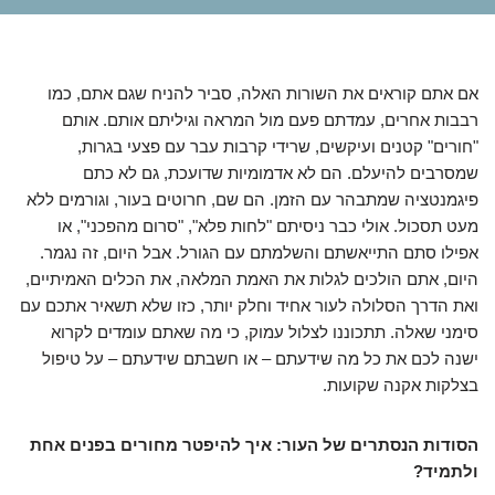
אם אתם קוראים את השורות האלה, סביר להניח שגם אתם, כמו
רבבות אחרים, עמדתם פעם מול המראה וגיליתם אותם. אותם
"חורים" קטנים ועיקשים, שרידי קרבות עבר עם פצעי בגרות,
שמסרבים להיעלם. הם לא אדמומיות שדועכת, גם לא כתם
פיגמנטציה שמתבהר עם הזמן. הם שם, חרוטים בעור, וגורמים ללא
מעט תסכול. אולי כבר ניסיתם "לחות פלא", "סרום מהפכני", או
אפילו סתם התייאשתם והשלמתם עם הגורל. אבל היום, זה נגמר.
היום, אתם הולכים לגלות את האמת המלאה, את הכלים האמיתיים,
ואת הדרך הסלולה לעור אחיד וחלק יותר, כזו שלא תשאיר אתכם עם
סימני שאלה. תתכוננו לצלול עמוק, כי מה שאתם עומדים לקרוא
ישנה לכם את כל מה שידעתם – או חשבתם שידעתם – על טיפול
בצלקות אקנה שקועות.
הסודות הנסתרים של העור: איך להיפטר מחורים בפנים אחת
ולתמיד?