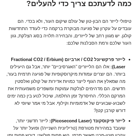
כמה לדעתכם צריך כדי להעלים?
טיפולי לייזר הם הבון-טון של עולם שיקום העור, ולא בכדי. הם
עובדים על עקרון של פגיעה מבוקרת ברקמה כדי לעודד התחדשות
קולגן. יש מגוון רחב של לייזרים, והבחירה תלויה בסוג הצלקת, גוון
העור שלכם ורמת הסבלנות שלכם:
לייזר פרקשיונל CO2 / ארביום (Fractional CO2 / Erbium
Laser):
אלו הם הלייזרים "האגרסיביים" יותר, אבל גם היעילים
ביותר. הם יוצרים עמודות מיקרוסקופיות של פגיעה תרמית בעור,
מה שמאלץ את הגוף לייצר כמויות אדירות של קולגן ואלסטין
חדשים. הם מדהימים לצלקות עמוקות ומשפרים משמעותית את
המרקם הכללי. החיסרון? זמן החלמה, שיכול לנוע בין כמה ימים
לשבוע-שבועיים של אדמומיות וקילוף. אבל מי אמר שיופי לא
דורש קורבן קטן?
לייזר פיקוסקונד (Picosecond Laser):
לייזר חדשני יותר,
שעובד במהירות מטורפת (טריליונית השנייה!) ופועל יותר על
עקרון פוטו-מכני מאשר תרמי. הוא פחות פולשני, דורש פחות זמן