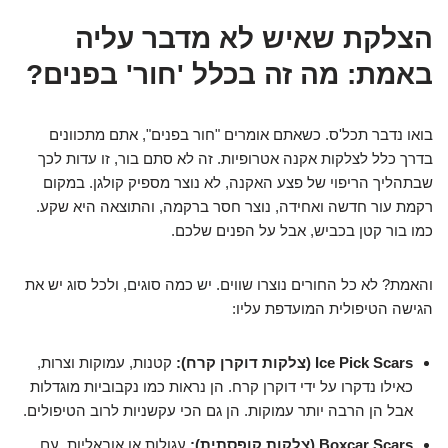
הצלקת שאיש לא מדבר עליה
באמת: מה זה בכלל 'חור' בפנים?
בואו נדבר תכל'ס. כשאתם אומרים "חור בפנים", אתם מתכוונים
בדרך כלל לצלקות אקנה אטרופיות. זה לא סתם בור, זו עדות לכך
שבתהליך הריפוי של פצע האקנה, לא נוצר מספיק קולגן. במקום
רקמת עור חדשה ואחידה, נוצר חסר ברקמה, והתוצאה היא שקע.
כמו בור קטן בכביש, אבל על הפנים שלכם.
והאמת? לא כל החורים נוצרו שווים. יש כמה סוגים, ולכל סוג יש את
הגישה הטיפולית המועדפת עליו:
Ice Pick Scars (צלקות דוקרן קרח):
קטנות, עמוקות וצרות,
כאילו נדקרו על ידי דוקרן קרח. הן נראות כמו נקבוביות מוגדלות
אבל הן הרבה יותר עמוקות. הן גם הכי עקשניות לרוב הטיפולים.
Boxcar Scars (צלקות קופסתית):
עגולות או אובאליות, עם