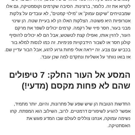
לקרוא את זה. כלומר, ברצינות. הסיבה שקרמים וקוסמטיקה, גם אלו
שמבטיחים "שיקום עמוק" או "מילוי קמטים", לא עובדים על צלקות
אטרופיות היא פשוטה. הצלקות האלו הן לא בעיית שטח. הן שינוי
מבני בעור, חסר פיזי של רקמה. קרמים יכולים לשפר את מרקם
העור, להזין אותו, ואפילו קצת לטשטש, אבל הם לא יכולים להוסיף
קולגן חסר או לשבור הידבקויות פנימיות. זה כמו לנסות למלא בור
בכביש עם צבע. זה ייראה אולי פחות גרוע לרגע, אבל הבור עדיין שם.
אז בואו נוותר על אשליות ונתקדם למה שכן עובד.
המסע אל העור החלק: 7 טיפולים
שהם לא פחות מקסם (מדעי!)
החדשות הטובות הן שיש שפע של פתרונות, והיום, יותר מתמיד,
אפשר להגיע לשיפורים דרמטיים. לרוב, השילוב הוא המפתח. קחו
נשימה עמוקה, אנחנו צוללים לעולם שבו המדע פוגש את
האסתטיקה.