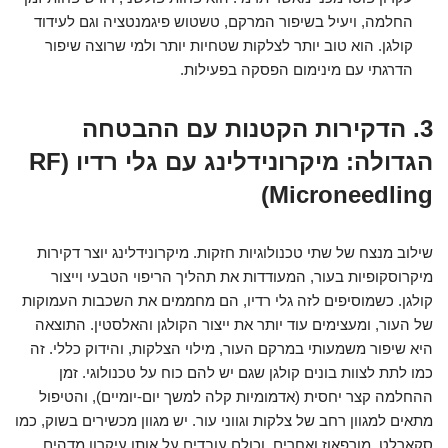
החלמה, ויעיל בשיפור המרקם, טשטוש פיגמנטציה וגם לעידוד
קולגן. הוא טוב יותר לצלקות שטחיות יותר ולמי שרוצה שיפור
הדרגתי עם מינימום הפסקה בפעילות.
3. הדקירות הקטנות עם ההבטחה
הגדולה: מיקרונידלינג עם גלי רדיו (RF
Microneedling)
שילוב מנצח של שתי טכנולוגיות חזקות. מיקרונידלינג יוצר דקירות
מיקרוסקופיות בעור, המעודדות את תהליך הריפוי הטבעי וייצור
קולגן. כשמוסיפים לזה גלי רדיו, הם מחממים את השכבות העמוקות
של העור, ומעצימים עוד יותר את ייצור הקולגן והאלסטין. התוצאה
היא שיפור משמעותי במרקם העור, מילוי הצלקות, והידוק כללי. זה
כמו לתת לצוות בונים קולגן שגם יש להם כוח על טכנולוגי. זמן
ההחלמה קצר יחסית (אדמומיות קלה למשך יום-יומיים), והטיפול
מתאים למגוון רחב של צלקות וגווני עור. יש מגוון מכשירים בשוק, כמו
סקארלט, מורפאוז ואחרים, וכולם עובדים על אותו עיקרון מדהים.