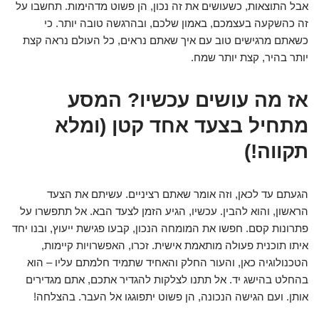
אבל התוצאות, כשעושים את זה נכון, הן פשוט מדהימות. תחשבו על
זה כהשקעה בעצמכם, באמון שלכם, ובהרגשה טובה יותר. כי
כשאתם מרגישים טוב עם איך שאתם נראים, כל העולם נראה קצת
יותר בהיר, קצת יותר שמח.
אז מה עושים עכשיו? המסע
מתחיל בצעד אחד קטן (ומלא
תקווה!)
הגעתם עד לכאן, וזה אומר שאתם רציניים. עשיתם את הצעד
הראשון, והוא להבין. עכשיו, הגיע הזמן לצעד הבא. אל תתפשרו על
פתרונות קסם. חפשו את המומחה הנכון, קבעו פגישת ייעוץ, ובנו יחד
איתו תוכנית פעולה מותאמת אישית. זכרו, האפשרויות קיימות,
הטכנולוגיה כאן, והעור החלק והאחיד שתמיד חלמתם עליו – הוא
בהחלט בהישג יד. אל תתנו לצלקות להגדיר אתכם, אתם מגדירים
אותן. ועם הגישה הנכונה, הן פשוט יתפוגגו אל העבר. בהצלחה!