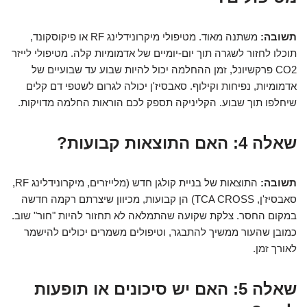
תשובה:
משתנה מאוד. מטיפולי מיקרונידלינג RF או פיקוסקונד,
תוכלו לחזור לשגרה תוך יום-יומיים של אדמומיות קלה. מטיפולי לייזר
CO2 פרקשיונל, זמן ההחלמה יכול להיות שבוע עד שבועיים של
אדמומיות, נפיחות וקילוף. סאבסיז'ן יכולה לגרום לשטפי דם קלים
שיחלפו תוך שבוע. הקליניקה תספק לכם הוראות החלמה מדויקות.
שאלה 4: האם התוצאות קבועות?
תשובה:
התוצאות של בניית קולגן חדש (מלייזרים, מיקרונידלינג RF,
סאבסיז'ן, TCA CROSS) הן קבועות, מכיוון שיצרתם רקמה חדשה
במקום החסר. צלקת שקועה שהתמלאה לא תחזור להיות "חור" שוב.
כמובן שהעור ממשיך להתבגר, וטיפולים משמרים יכולים להישמר
לאורך זמן.
שאלה 5: האם יש סיכונים או תופעות