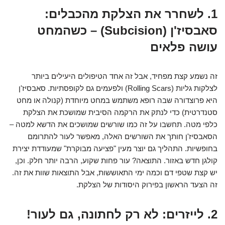
1. לשחרר את הצלקת מהכבלים:
סאבסיז'ן (Subcision) – כשהמחט
עושה פלאים
זה נשמע קצת מפחיד, אבל זה אחד הטיפולים היעילים ביותר
לצלקות גליות (Rolling Scars) ולפעמים גם לקופסתיות. סאבסיז'ן
היא פרוצדורה שבה רופא משתמש במחט מיוחדת (קנולה או מחט
סטנדרטית) כדי לנתק את הרקמה הסיבית שמושכת את הצלקת
כלפי מטה. תחשבו על זה כמו שורשים שמושכים את הדשא למטה –
הסאבסיז'ן חותך את השורשים האלה, מאפשר לעור להתרומם
בחופשיות. התהליך גם יוצר מעין "פציעה מבוקרת" שמעודדת יצירת
קולגן חדש באזור. התוצאה? עור פחות שקוע, הרבה יותר חלק. וכן,
יש קצת שטפי דם וכמה ימי התאוששות, אבל התוצאות שוות את זה.
זה הצעד הראשון בפירוק היסודות של הצלקת.
2. לייזרים: לא רק לחתונה, גם לעור!