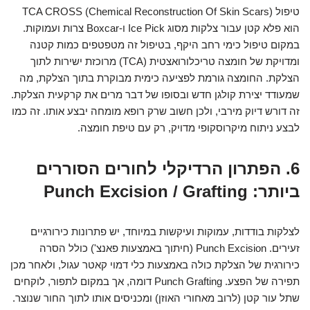
טיפול TCA CROSS (Chemical Reconstruction Of Skin Scars)
הוא פלא קטן עבור צלקות מסוג Ice Pick ו-Boxcar צרות ועמוקות.
במקום טיפול כימי רחב היקף, בטיפול זה מטפטפים כמות קטנה
ומדויקת של חומצה טריכלורואצטית (TCA) מרוכזת ישירות לתוך
הצלקת. החומצה גורמת לפציעה כימית מבוקרת בתוך הצלקת, מה
שמעודד יצירת קולגן חדש ובסופו של דבר מרים את קרקעית הצלקת.
זה דורש דיוק מירבי, ולכן חשוב שרק רופא מומחה יבצע אותו. זה כמו
לבצע ניתוח מיקרוסקופי מדויק, רק עם טיפת חומצה.
6. הפתרון הרדיקלי לחורים הסוררים
ביותר: Punch Excision / Grafting
לצלקות בודדות, עמוקות ועיקשות במיוחד, יש פתרונות כירורגיים
זעירים. Punch Excision (חיתוך באמצעות פאנצ') כולל הסרה
כירורגית של הצלקת כולה באמצעות כלי דמוי קאטר עגול, ולאחר מכן
תפירה של הפצע. Punch Grafting דומה, אך במקום לתפור, לוקחים
שתל עור קטן (לרוב מאחורי האוזן) ומכניסים אותו לתוך החור שנוצר.