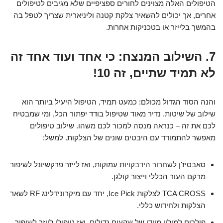
הטיפולים האלה מצוינים לחורים ספציפיים שלא מגיבים לטיפולים
אחרים, אך יכולים להשאיר צלקת קטנה וליניארית שצריך לטפל בה
בהמשך בלייזר או בטכניקות אחרות.
7. השילוב המנצח: כי אחד ועוד אחד זה
לא תמיד שתיים, זה 10!
והנה הסוד הגדול מכולם: כמעט תמיד, הטיפול היעיל ביותר הוא
שילוב של שיטות. נדיר מאוד שטיפול בודד יפתור הכל, ומי שמבטיח
לכם את זה – כנראה מנסה למכור לכם משהו. שילוב טיפולים
מאפשר להתמודד עם היבטים שונים של הצלקות. למשל:
סאבסיז'ן לשחרור הידבקויות עמוקות, ואז לייזר פרקשיונל לשיפור
מרקם העור הכללי וייצור קולגן.
TCA CROSS לצלקות Ice Pick, יחד עם מיקרונידלינג RF לשאר
הצלקות ולחידוש כללי.
פילרים למילוי מיידי של שקעים גדולים, ואז טיפולי לייזר לשיפור