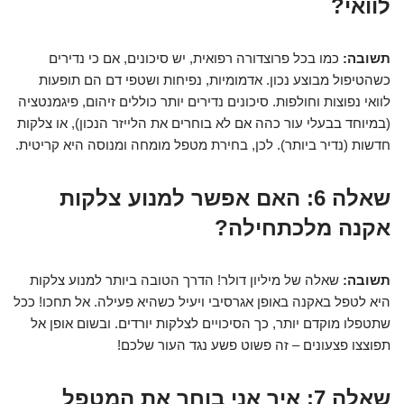
לוואי?
תשובה:
כמו בכל פרוצדורה רפואית, יש סיכונים, אם כי נדירים
כשהטיפול מבוצע נכון. אדמומיות, נפיחות ושטפי דם הם תופעות
לוואי נפוצות וחולפות. סיכונים נדירים יותר כוללים זיהום, פיגמנטציה
(במיוחד בבעלי עור כהה אם לא בוחרים את הלייזר הנכון), או צלקות
חדשות (נדיר ביותר). לכן, בחירת מטפל מומחה ומנוסה היא קריטית.
שאלה 6: האם אפשר למנוע צלקות
אקנה מלכתחילה?
תשובה:
שאלה של מיליון דולר! הדרך הטובה ביותר למנוע צלקות
היא לטפל באקנה באופן אגרסיבי ויעיל כשהיא פעילה. אל תחכו! ככל
שתטפלו מוקדם יותר, כך הסיכויים לצלקות יורדים. ובשום אופן אל
תפוצצו פצעונים – זה פשוט פשע נגד העור שלכם!
שאלה 7: איך אני בוחר את המטפל