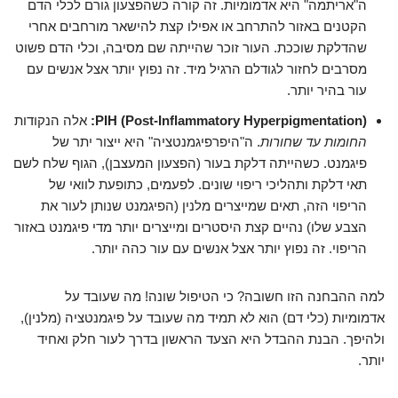
ה"אריתמה" היא אדמומיות. זה קורה כשהפצעון גורם לכלי הדם
הקטנים באזור להתרחב או אפילו קצת להישאר מורחבים אחרי
שהדלקת שוככת. העור זוכר שהייתה שם מסיבה, וכלי הדם פשוט
מסרבים לחזור לגודלם הרגיל מיד. זה נפוץ יותר אצל אנשים עם
עור בהיר יותר.
PIH (Post-Inflammatory Hyperpigmentation):
אלה הנקודות
החומות עד שחורות
. ה"היפרפיגמנטציה" היא ייצור יתר של
פיגמנט. כשהייתה דלקת בעור (הפצעון המעצבן), הגוף שלח לשם
תאי דלקת ותהליכי ריפוי שונים. לפעמים, כתופעת לוואי של
הריפוי הזה, תאים שמייצרים מלנין (הפיגמנט שנותן לעור את
הצבע שלו) נהיים קצת היסטרים ומייצרים יותר מדי פיגמנט באזור
הריפוי. זה נפוץ יותר אצל אנשים עם עור כהה יותר.
למה ההבחנה הזו חשובה? כי הטיפול שונה! מה שעובד על
אדמומיות (כלי דם) הוא לא תמיד מה שעובד על פיגמנטציה (מלנין),
ולהיפך. הבנת ההבדל היא הצעד הראשון בדרך לעור חלק ואחיד
יותר.