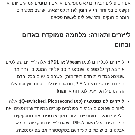
אם הטיפולים הביתיים לא מספיקים, או אם הכתמים עמוקים יותר או
עקשניים במיוחד, הגיע הזמן לפנות למרפאה. יש שם מכשירים
וחומרים חזקים יותר שיכולים לעשות פלאים.
לייזרים ותאורה: מלחמה ממוקדת באדום
ובחום
לייזרים לכלי דם (כמו Vbeam או PDL):
אלה לייזרים שפולטים
אור באורך גל ספציפי שנספג היטב על ידי המוגלובין (החומר
שנמצא בכדוריות הדם האדומות). כשהם פוגעים בכלי הדם
המורחבים שגורמים ל-PIE, הם גורמים להם להתכווץ ולהיעלם.
זה הטיפול הכי יעיל לנקודות אדומות!
לייזרים לפיגמנטציה (כמו Q-switched, Picosecond):
אלה
לייזרים שפולטים אנרגיה בפולסים קצרים במיוחד ש"מנפצים" את
חלקיקי המלנין העודפים בעור. הגוף אז מפנה את החלקיקים
המנופצים. יעיל מאוד ל-PIH. יש גם לייזרים פרקציונליים לא
אבלטיביים שיכולים לעזור גם בטקסטורה וגם בפיגמנטציה.