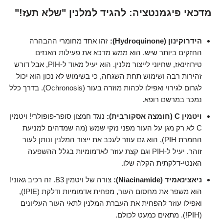
מדכאי פיגמנטציה: להגיד למלנין "שלא תעז!"
הידרוקינון (Hydroquinone):
זהו אחד מחומרי ההבהרה
החזקים ביותר שיש. הוא ממש מדכא את פעילות האנזים
טירוזינאז, שחיוני לייצור מלנין. הוא יעיל מאוד ל-PIH, אבל דורש
זהירות רבה ושימוש תחת השגחה, כי בשימוש לא נכון הוא יכול
לגרום לגירוי ואפילו לכהות מוזרה בעור (Ochronosis). בדרך כלל
נמכר במרשם רופא.
ויטמין C (חומצה אסקורבית):
נוגד חמצון סופר-פופולרי! ויטמין
C לא רק מגן על העור מפני נזקי שמש (מה שמדהים למניעת
החמרת PIH), הוא גם עוזר לעכב את ייצור המלנין ונותן לעור
זוהר. יעיל ל-PIH וגם קצת עוזר לאדמומיות בגלל ההשפעה
האנטי-דלקתית הקלה שלו.
ניאצינאמיד (Niacinamide):
צורה של ויטמין B3. זה רכיב גאוני!
הוא משפר את מחסום העור, מפחית אדמומיות ודלקת (PIE!),
ואפילו עוזר להפחית את העברת המלנין לתאי העור העליונים
(PIH!). מתאים כמעט לכולם.