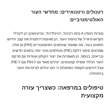
רטנולים ורטנואידים: מחדשי העור
האולטימטיביים
נגזרות ויטמין A (כמו רטינול, רטינלדהיד, טרטינואין) הן ליטרלי
הקדוש גראייל של טיפוח העור. הן מאיצות דרמטית את קצב חידוש
התאים בעור, מה שאומר שהתאים הפיגמנטריים (PIH) או אלה
שמראים סימני דלקת (PIE) מוחלפים מהר יותר בתאים חדשים
ובריאים. בנוסף, הן משפרות את ייצור הקולגן ועוזרות עם מרקם
העור הכללי ואפילו קמטוטים. יעילים מאוד גם ל-PIH וגם ל-PIE,
אבל דורשים תקופת הסתגלות כי הם יכולים לגרות את העור
בהתחלה.
טיפולים במרפאה: כשצריך עזרה
מקצועית