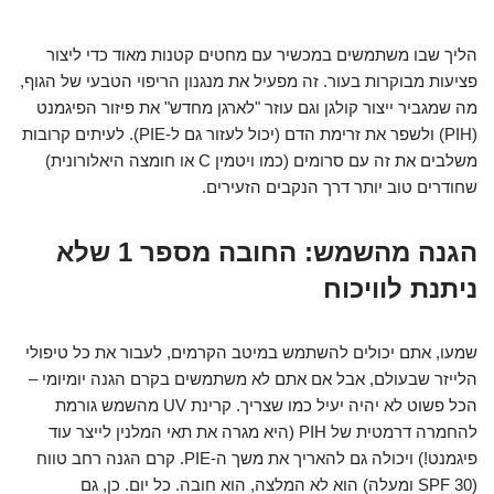
הליך שבו משתמשים במכשיר עם מחטים קטנות מאוד כדי ליצור
פציעות מבוקרות בעור. זה מפעיל את מנגנון הריפוי הטבעי של הגוף,
מה שמגביר ייצור קולגן וגם עוזר "לארגן מחדש" את פיזור הפיגמנט
(PIH) ולשפר את זרימת הדם (יכול לעזור גם ל-PIE). לעיתים קרובות
משלבים את זה עם סרומים (כמו ויטמין C או חומצה היאלורונית)
שחודרים טוב יותר דרך הנקבים הזעירים.
הגנה מהשמש: החובה מספר 1 שלא
ניתנת לוויכוח
שמעו, אתם יכולים להשתמש במיטב הקרמים, לעבור את כל טיפולי
הלייזר שבעולם, אבל אם אתם לא משתמשים בקרם הגנה יומיומי –
הכל פשוט לא יהיה יעיל כמו שצריך. קרינת UV מהשמש גורמת
להחמרה דרמטית של PIH (היא מגרה את תאי המלנין לייצר עוד
פיגמנט!) ויכולה גם להאריך את משך ה-PIE. קרם הגנה רחב טווח
(SPF 30 ומעלה) הוא לא המלצה, הוא חובה. כל יום. כן, גם