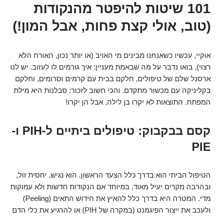
101 שיטות להיפטר מהנקודות
(טוב, אולי קצת פחות, אבל המון!)
אוקיי, עכשיו כשאנחנו מבינים מי האויב (או יותר נכון, האורח הלא
רצוי), בואו נדבר על מה שבאמת מעניין: איך גורמים לו לעזוב. יש לנו
ארסנל שלם של טיפולים, חלקם בבית עם קרמים וסרומים, וחלקם
בקליניקה עם מכשור מתקדם. והכי חשוב לזכור: סבלנות היא מילת
המפתח. התוצאות לא יקרו בן לילה, אבל הן יקרו!
קסם בבקבוק: טיפולים ביתיים ל-PIH ו-
PIE
הטיפול הביתי הוא בדרך כלל הצעד הראשון. הוא נגיש, יחסית זול,
ובהרבה מקרים יעיל מאוד, במיוחד אם הנקודות חדשות ולא עמוקות
מדי. המטרה היא בדרך כלל להאיץ את חידוש התאים (Peeling)
ולעכב את ייצור הפיגמנט (במקרה של PIH) או להרגיע את כלי הדם