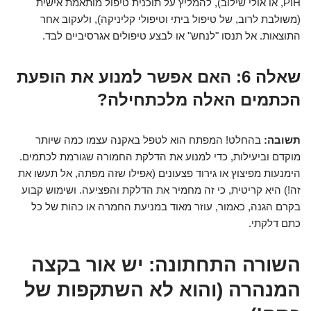
PIH, או אולי שילוב), להמליץ על תוכנית טיפול מותאמת אישית
(משולבת לרוב, של טיפול ביתי וטיפולי קליניקה), ולעקוב אחר
התוצאות. אל תנסו "לנחש" או לבצע טיפולים אגרסיביים לבד.
שאלה 6: האם אפשר למנוע את הופעת
הכתמים האלה מלכתחילה?
תשובה:
בהחלט! המפתח הוא לטפל באקנה עצמו כמה שיותר
מוקדם וביעילות, כדי למנוע את הדלקת החמורה שגורמת לכתמים.
הימנעות מפיצוץ או גירוד פצעונים (אפילו שזה מפתה, אל תעשו את
זה!) היא קריטית, כי זה מחמיר את הדלקת והפציעה. ושימוש קבוע
בקרם הגנה, כאמור, עוזר מאוד במניעת החמרה או כהות של כל
כתם דלקתי.
השורה התחתונה: יש אור בקצה
המנהרה (והוא לא השתקפות של