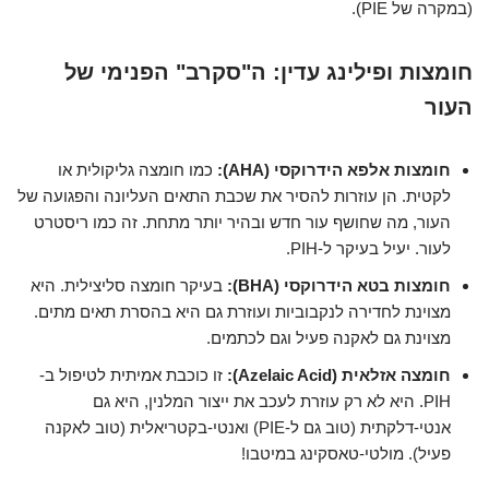
(במקרה של PIE).
חומצות ופילינג עדין: ה"סקרב" הפנימי של
העור
חומצות אלפא הידרוקסי (AHA):
כמו חומצה גליקולית או
לקטית. הן עוזרות להסיר את שכבת התאים העליונה והפגועה של
העור, מה שחושף עור חדש ובהיר יותר מתחת. זה כמו ריסטרט
לעור. יעיל בעיקר ל-PIH.
חומצות בטא הידרוקסי (BHA):
בעיקר חומצה סליצילית. היא
מצוינת לחדירה לנקבוביות ועוזרת גם היא בהסרת תאים מתים.
מצוינת גם לאקנה פעיל וגם לכתמים.
חומצה אזלאית (Azelaic Acid):
זו כוכבת אמיתית לטיפול ב-
PIH. היא לא רק עוזרת לעכב את ייצור המלנין, היא גם
אנטי-דלקתית (טוב גם ל-PIE) ואנטי-בקטריאלית (טוב לאקנה
פעיל). מולטי-טאסקינג במיטבו!