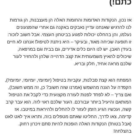
כתם!)
אז נכון, הנקודות האדומות והחומות האלה הן מעצבנות, הן גורמות
לנו להרגיש שאנחנו עדיין נאבקים באקנה גם אחרי שהפצעונים
נעלמו, והן בהחלט יכולות לפגוע בביטחון העצמי. אבל חשוב לזכור:
זו תופעה שכיחה מאוד, ובעיקר – היא ניתנת לטיפול! אנחנו לא חיים
בעידן האבן. יש לנו היום כלים אדירים, גם בבית וגם במרפאה,
שיכולים להאיץ משמעותית את קצב הדהייה שלהן ולהחזיר לעור
שלכם מראה אחיד, חלק ובריא.
המפתח הוא קצת סבלנות, עקביות בטיפול (יומיומי, יומיומי, יומיומי!),
הקפדה על הגנה מהשמש (אמרנו שזה חשוב? כן, זה ממש חשוב!),
ואם צריך – לא לפחד לפנות לעזרה מקצועית כדי לקבל את הטיפול
המותאם והיעיל ביותר עבורכם. העור שלכם ראוי לזה. הוא עבר קרב
קשה, ועכשיו הגיע הזמן לעזור לו להחלים ולהיראות במיטבו. אז
קדימה, צאו לדרך, החליטו שאתם מטפלים בזה, ותראו איך לאט לאט
(אבל בטוח!) הנקודות האלה הופכות להיות סתם זיכרון רחוק.
בהצלחה!