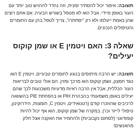
תשובה:
איפור יכול להסתיר זמנית, וזה נהדר להרגיש טוב יותר עם
העור באופן מיידי. אבל הוא לא מטפל בשורש הבעיה. אם אתם רוצים
שהן באמת ייעלמו ולא רק "יסתתרו", צריך לטפל בהן עם החומרים
והטיפולים הנכונים.
שאלה 3: האם ויטמין E או שמן קוקוס
יעילים?
תשובה:
יש הרבה מיתוסים בנוגע לחומרים טבעיים. ויטמין E הוא
נוגד חמצון, ושמן קוקוס הוא מרכך ומזין. הם אולי טובים לבריאות
העור הכללית, אבל אין הרבה ראיות מדעיות משכנעות לכך שהם
יעילים באופן משמעותי בהבהרת PIH או בהפחתת PIE בהשוואה
לרכיבים שהוזכרו קודם (רטנואידים, ויטמין C, חומצות, הידרוקינון,
טיפולי לייזר וכו'). במקרה של שמן קוקוס, הוא אף יכול להיות
קומודוגני (לסתום נקבוביות) ולהחמיר את האקנה אצל חלק
מהאנשים!