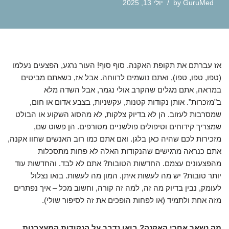
GuruMed
by
יולי 13, 2025
אז עברתם את תקופת האקנה. סוף סוף! העור נרגע, הפצעים נעלמו
(טפו, טפו, טפו), ואתם נושמים לרווחה. אבל אז, כשאתם מביטים
במראה, אתם מגלים שהקרב אולי נגמר, אבל השדה מלא
ב"מזכרות". אותן נקודות קטנות, עקשניות, בצבע אדום או חום,
שמסרבות לעזוב. הן לא בדיוק צלקות, לא מהסוג השקוע או הבולט
שמצריך קידוחים וטיפולים פולשניים מטורפים. הן פשוט שם,
מזכירות לכם שהיה כאן בלגן. ואם אתם כמו רוב האנשים שחוו אקנה,
אתם כנראה מרגישים שהנקודות האלה לא פחות מתסכלות
מהפצעונים עצמם. החדשות הטובות? אתם לא לבד. והחדשות עוד
יותר טובות? יש מה לעשות איתן. המון מה לעשות. בואו נצלול
לעומק, נבין בדיוק מה זה, למה זה קורה, וחשוב מכל – איך נפתרים
מזה אחת ולתמיד (או לפחות הופכים את זה לסיפור שולי).
מה נשאר אחרי האקנה? בואו נדבר על הנקודות המעצבנות