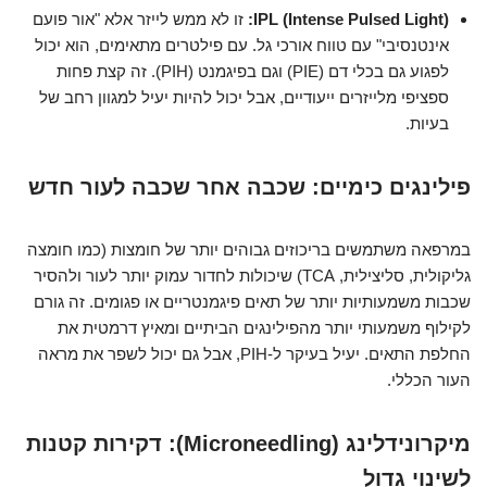
IPL (Intense Pulsed Light):
זו לא ממש לייזר אלא "אור פועם
אינטנסיבי" עם טווח אורכי גל. עם פילטרים מתאימים, הוא יכול
לפגוע גם בכלי דם (PIE) וגם בפיגמנט (PIH). זה קצת פחות
ספציפי מלייזרים ייעודיים, אבל יכול להיות יעיל למגוון רחב של
בעיות.
פילינגים כימיים: שכבה אחר שכבה לעור חדש
במרפאה משתמשים בריכוזים גבוהים יותר של חומצות (כמו חומצה
גליקולית, סליצילית, TCA) שיכולות לחדור עמוק יותר לעור ולהסיר
שכבות משמעותיות יותר של תאים פיגמנטריים או פגומים. זה גורם
לקילוף משמעותי יותר מהפילינגים הביתיים ומאיץ דרמטית את
החלפת התאים. יעיל בעיקר ל-PIH, אבל גם יכול לשפר את מראה
העור הכללי.
מיקרונידלינג (Microneedling): דקירות קטנות
לשינוי גדול