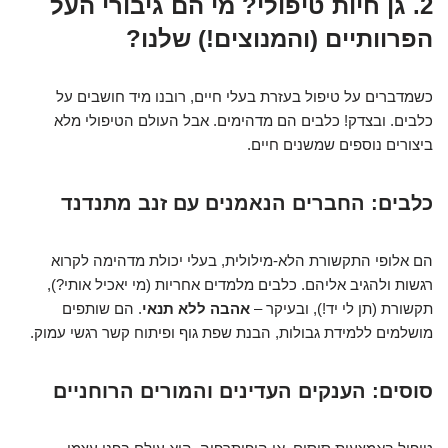
2. גן חיות טיפולי? מי הם גיבורי העל
הפרוותיים (והמנוצים!) שלנו?
כשמדברים על טיפול בעזרת בעלי חיים, רובנו מיד חושבים על
כלבים. ובצדק! כלבים הם מדהימים. אבל העולם הטיפולי מלא
ביצורים נוספים שמשנים חיים.
כלבים: החברים הנאמנים עם זנב מתנדנד
הם אלופי התקשורת הלא-מילולית, בעלי יכולת מדהימה לקרוא
רגשות ולהגיב אליהם. כלבים מלמדים אחריות (מי יאכיל אותי?),
תקשורת (תן לי יד!), ובעיקר –
אהבה ללא תנאי
. הם שותפים
מושלמים ללמידת גבולות, הבנת שפת גוף ופיתוח קשר רגשי עמוק.
סוסים: הענקים העדינים והמורים הרוחניים