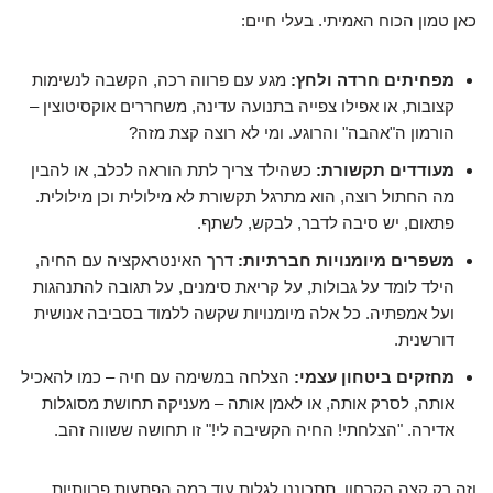
כאן טמון הכוח האמיתי. בעלי חיים:
מפחיתים חרדה ולחץ:
מגע עם פרווה רכה, הקשבה לנשימות
קצובות, או אפילו צפייה בתנועה עדינה, משחררים אוקסיטוצין –
הורמון ה"אהבה" והרוגע. ומי לא רוצה קצת מזה?
מעודדים תקשורת:
כשהילד צריך לתת הוראה לכלב, או להבין
מה החתול רוצה, הוא מתרגל תקשורת לא מילולית וכן מילולית.
פתאום, יש סיבה לדבר, לבקש, לשתף.
משפרים מיומנויות חברתיות:
דרך האינטראקציה עם החיה,
הילד לומד על גבולות, על קריאת סימנים, על תגובה להתנהגות
ועל אמפתיה. כל אלה מיומנויות שקשה ללמוד בסביבה אנושית
דורשנית.
מחזקים ביטחון עצמי:
הצלחה במשימה עם חיה – כמו להאכיל
אותה, לסרק אותה, או לאמן אותה – מעניקה תחושת מסוגלות
אדירה. "הצלחתי! החיה הקשיבה לי!" זו תחושה ששווה זהב.
וזה רק קצה הקרחון. תתכוננו לגלות עוד כמה הפתעות פרוותיות.