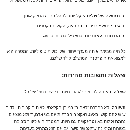
אפילו דגים באקווריום, יכולים לחולל פלאים. חיות קטנות מספקות:
תחושה של שליטה:
קל יותר לטפל בהן, להחזיק אותן.
גירוי חושי:
הפרווה, התנועה, הקולות הקטנים.
הזדמנות לאחריות:
להאכיל, לנקות, לדאוג.
כל חיה מביאה איתה מערך ייחודי של יכולות טיפוליות. המטרה היא
למצוא את ה"פרטנר" המושלם לילד שלכם.
שאלות ותשובות מהירות:
שאלה:
האם הילד חייב לאהוב חיות כדי שהטיפול יצליח?
תשובה:
לא בהכרח "לאהוב" במובן הקלאסי. לעיתים קרובות, ילדים
שיש להם קושי באינטראקציה חברתית עם בני אדם, דווקא מוצאים
נחמה וקלות באינטראקציה עם חיות. המטרה היא ליצור סביבה
בטוחה ומזמינה שתאפשר קשר, גם אם הוא מתחיל בעדינות