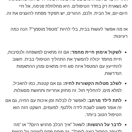
לא נשארת רק בחדר הטיפולים. היא מחלחלת פנימה, אל חיי
היום-יום, אל הבית. ולכם, ההורים, יש תפקיד מפתח להעצים את זה.
אז מה אפשר לעשות בבית, בלי להיות "מטפל מוסמך"? הנה כמה
רעיונות:
לשקול אימוץ חיית מחמד:
אם זה מתאים למשפחה ולנסיבות,
חיית מחמד יכולה להמשיך את התהליך הטיפולי בבית. חשוב
להתייעץ עם המטפל איזה סוג חיה מתאים ומהן ההתאמות
הנדרשות.
לשלב מטלות הקשורות לחיה:
גם אם קטנות, כמו להאכיל,
למלא מים, להחליף חול. זה מחזק אחריות ותחושת מסוגלות.
לתת לילד מרחב:
לאפשר לו לבלות זמן איכות עם החיה, גם אם
זה אומר פשוט לשבת לידה וללטף. לפעמים, השקט הזה הוא
הטיפול הטוב ביותר.
לדבר על הרגשות:
לשאול "איך הכלב מרגיש היום?" או "מה
לדעתך החתול רוצה לומר?". זה פותח פתח לשיחה על רגשות