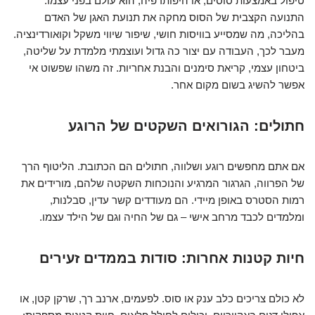
טיפול באמצעות סוסים, או היפותרפיה, הוא עולם בפני עצמו.
התנועה הקצבית של הסוס מחקה את תנועת האגן של האדם
בהליכה, מה שמסייע בוויסות חושי, שיפור שיווי משקל וקואורדינציה.
מעבר לכך, העבודה עם יצור כה גדול ועוצמתי מלמדת על שליטה,
ביטחון עצמי, קריאת סימנים והבנת אחריות. זה משהו שפשוט אי
אפשר להשיג בשום מקום אחר.
חתולים: הגורואים השקטים של הרוגע
אם אתם מחפשים רוגע ושלווה, חתולים הם הכתובת. הליטוף הרך
של הפרווה, הגרגור המרגיע והנוכחות השקטה שלהם, מורידים את
רמות הסטרס באופן מיידי. הם מעודדים קשר עדין, סבלנות,
ומלמדים לכבד מרחב אישי – גם של החיה וגם של הילד עצמו.
חיות קטנות אחרות: סודות בממדים זעירים
לא כולם צריכים כלב ענק או סוס. לפעמים, ארנב רך, שרקן קטן, או