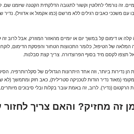
מיים. זה נורמלי לחלוטין וקשור לתגובה הדלקתית הקטנה שיזמנו שם. 
 עם משככי כאבים רגילים ללא מרשם (כמו אקמול או אדוויל). נדיר ש
לה או דימום קל במשך יום או יומיים מהאזור המוזרק, אבל לרוב זה 
המלאה של הטיפול, כלומר התכווצות הטחור והפסקת הדימום, לוקחת
אל תצפו לקסם מיד בסוף הפרוצדורה. צריך קצת סבלנות.
ות הן נדירות ביותר, וזה אחד היתרונות הגדולים של סקלרותרפיה. הסיכ
מקומי (מאוד נדיר הודות לטכניקה סטרילית), כאב חזק ומתמשך (לא שכ
 הרקטום (נדיר). לרוב, זה באמת עובר בקלות ובלי סיבוכים מיותרים.
מן זה מחזיק? והאם צריך לחזור 