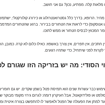
מלאות קלה. מפתיע, נכון? גם אני חושב.
 מהיר. הרופא, בדרך כלל גסטרואנטרולוג או כירורג קולורקטלי, ישתמ
 אנוסקופ) כדי לראות את הטחורים בבירור. ברגע שהטחורים המדממים 
ר המכווץ לבסיס הטחור או ממש לתוכו.
אין חתכים, אין תפרים, אין צורך באשפוז. כאילו כלום לא קרה. כמובן, 
לקרות לפני שיתחיל, כדי שתהיו רגועים.
יקוי הסודי: מה יש בזריקה הזו שגורם לכ
ימוש כבר עשרות שנים הוא תמיסת פנול בשמן שקדים. יש גם חומרים
לפט או פולידוקאנול, אבל העיקרון דומה: לגרום גירוי מקומי מבוקר 
ד למתן את הפעולה של הפנול ולאפשר לו להתפשט בצורה איטית ומ