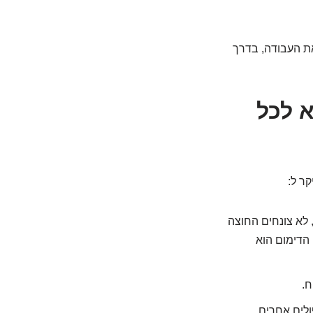
את העבודה, בדרך
א לכל
קר ל:
לא צונחים החוצה
ה (דרגה 1) או צונחים החוצה אך נכנסים פנימה לבד או בעזרה קלה (דרגה 2). הדימום הוא
ח.
ולים אחרים