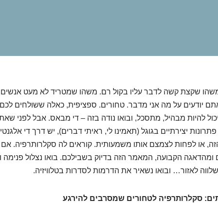
משהו שקצת קשה לדבר עליו בקול רם. משהו שמטריד לא מעט אנשים,
תם יודעים על מה אני מדבר. טחורים. ספציפית, כאלה ששולחים לכם 
יכול להיות מבהיל, מתסכל, ובואו נודה בזה – די מבאס. אבל לפני שא
רונות יצירתיים בגוגל (תאמינו לי, ראיתי דברים), יש דרך די אלגנטי
זה, או לפחות לצמצם אותו משמעותית. קוראים לה סקלרותרפיה. אם
מהדאגה הקבועה, המאמר הזה בדיוק בשבילכם. בואו נצלול פנימה 
לווה לאזור… ובואו נשאיר את הדרמות לסדרות בטלוויזיה.
ים: סקלרותרפיה לטחורים שמסרבים להירגע