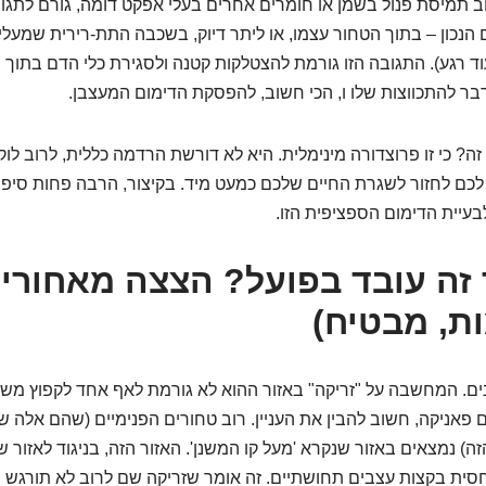
ב תמיסת פנול בשמן או חומרים אחרים בעלי אפקט דומה, גורם לתגו
 הנכון – בתוך הטחור עצמו, או ליתר דיוק, בשכבה התת-רירית שמעליו
עוד רגע). התגובה הזו גורמת להצטלקות קטנה ולסגירת כלי הדם בתוך 
בר להתכווצות שלו ו, הכי חשוב, להפסקת הדימום המעצבן.
זה? כי זו פרוצדורה מינימלית. היא לא דורשת הרדמה כללית, לרוב ל
כם לחזור לשגרת החיים שלכם כמעט מיד. בקיצור, הרבה פחות סיפור 
לבעיית הדימום הספציפית הזו.
יך זה עובד בפועל? הצצה מאחורי
ות, מבטיח)
נים. המחשבה על "זריקה" באזור ההוא לא גורמת לאף אחד לקפוץ מש
פאניקה, חשוב להבין את העניין. רוב טחורים הפנימיים (שהם אלה 
ה) נמצאים באזור שנקרא 'מעל קו המשנן'. האזור הזה, בניגוד לאזור 
סית בקצות עצבים תחושתיים. זה אומר שזריקה שם לרוב לא תורגש ב