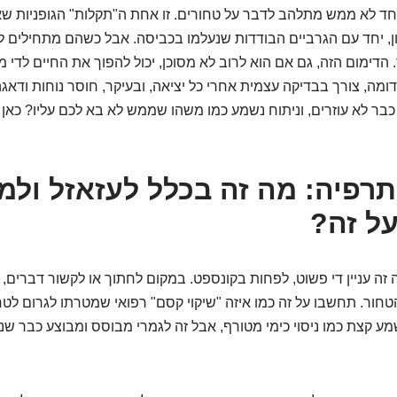
ד לא ממש מתלהב לדבר על טחורים. זו אחת ה"תקלות" הגופניות ש
ן, יחד עם הגרביים הבודדות שנעלמו בכביסה. אבל כשהם מתחילים 
הדימום הזה, גם אם הוא לרוב לא מסוכן, יכול להפוך את החיים לדי 
מה, צורך בבדיקה עצמית אחרי כל יציאה, ובעיקר, חוסר נוחות ודאגה
בר לא עוזרים, וניתוח נשמע כמו משהו שממש לא בא לכם עליו? כאן
ותרפיה: מה זה בכלל לעזאזל ולמ
על זה?
זה עניין די פשוט, לפחות בקונספט. במקום לחתוך או לקשור דברים, 
טחור. תחשבו על זה כמו איזה "שיקוי קסם" רפואי שמטרתו לגרום לטח
נשמע קצת כמו ניסוי כימי מטורף, אבל זה לגמרי מבוסס ומבוצע כבר ש