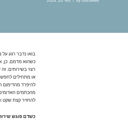
GuruMed
by
מאי 20, 2025
בואו נדבר רגע על 
כשהוא מדמם. כן, א
רצוי בשירותים. זה 
או מתחילים לחפש פת
להיפרד מהדימום ה
מהכתמים האדומים ו
להחזיר קצת שקט וש
כשדם פוגש שירות