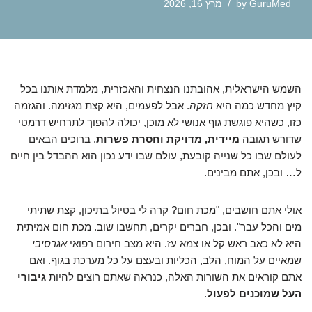
GuruMed
by
מרץ 16, 2026
השמש הישראלית, אהובתנו הנצחית והאכזרית, מלמדת אותנו בכל
קיץ מחדש כמה היא
חזקה
. אבל לפעמים, היא קצת מגזימה. והגזמה
כזו, כשהיא פוגשת גוף אנושי לא מוכן, יכולה להפוך לתרחיש דרמטי
שדורש תגובה
מיידית, מדויקת וחסרת פשרות
. ברוכים הבאים
לעולם שבו כל שנייה קובעת, עולם שבו ידע נכון הוא ההבדל בין חיים
ל… ובכן, אתם מבינים.
אולי אתם חושבים, "מכת חום? קרה לי בטיול בתיכון, קצת שתיתי
מים והכל עבר". ובכן, חברים יקרים, תחשבו שוב. מכת חום אמיתית
היא לא כאב ראש קל או צמא עז. היא מצב חירום רפואי
אגרסיבי
שמאיים על המוח, הלב, הכליות ובעצם על כל מערכת בגוף. ואם
אתם קוראים את השורות האלה, כנראה שאתם רוצים להיות
גיבורי
העל שמוכנים לפעול
.