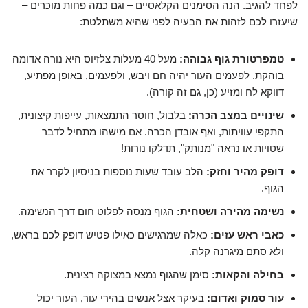
לפחד להגיב. הנה הסימנים הקלאסיים – וגם כמה פחות מוכרים –
שיעזרו לכם לזהות את הבעיה לפני שהיא משתלטת:
טמפרטורת גוף גבוהה:
מעל 40 מעלות צלזיוס היא נורה אדומה
בוהקת. לפעמים העור יהיה חם ויבש, ולפעמים, באופן מפתיע,
דווקא לח ומזיע (כן, גם זה קורה).
שינויים במצב הכרה:
בלבול, חוסר התמצאות, עייפות קיצונית,
התקפי עוויתות, ואף אובדן הכרה. אם מישהו מתחיל לדבר
שטויות או נראה "מנותק", תדלקו נורות!
דופק מהיר וחזק:
הלב עובד שעות נוספות בניסיון לקרר את
הגוף.
נשימה מהירה ושטחית:
הגוף מנסה לפלוט חום דרך הנשימה.
כאבי ראש עזים:
כאלה שמרגישים כאילו פטיש דופק לכם בראש,
ולא סתם מיגרנה קלה.
בחילה והקאות:
סימן שהגוף נמצא במצוקה רצינית.
עור סמוק ואדום:
בעיקר אצל אנשים בהירי עור, העור יכול