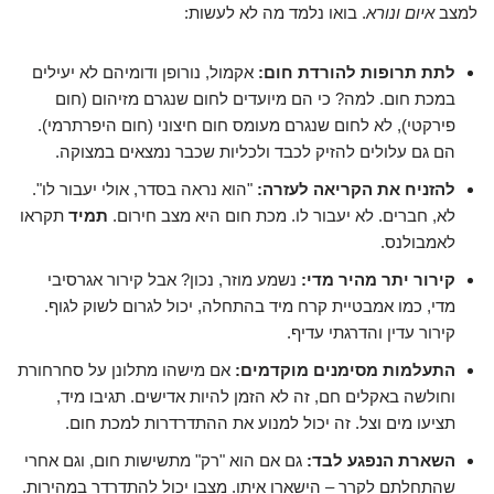
למצב
איום ונורא
. בואו נלמד מה לא לעשות:
לתת תרופות להורדת חום:
אקמול, נורופן ודומיהם לא יעילים
במכת חום. למה? כי הם מיועדים לחום שנגרם מזיהום (חום
פירקטי), לא לחום שנגרם מעומס חום חיצוני (חום היפרתרמי).
הם גם עלולים להזיק לכבד ולכליות שכבר נמצאים במצוקה.
להזניח את הקריאה לעזרה:
"הוא נראה בסדר, אולי יעבור לו".
לא, חברים. לא יעבור לו. מכת חום היא מצב חירום.
תמיד
תקראו
לאמבולנס.
קירור יתר מהיר מדי:
נשמע מוזר, נכון? אבל קירור אגרסיבי
מדי, כמו אמבטיית קרח מיד בהתחלה, יכול לגרום לשוק לגוף.
קירור עדין והדרגתי עדיף.
התעלמות מסימנים מוקדמים:
אם מישהו מתלונן על סחרחורת
וחולשה באקלים חם, זה לא הזמן להיות אדישים. תגיבו מיד,
תציעו מים וצל. זה יכול למנוע את ההתדרדרות למכת חום.
השארת הנפגע לבד:
גם אם הוא "רק" מתשישות חום, וגם אחרי
שהתחלתם לקרר – הישארו איתו. מצבו יכול להתדרדר במהירות.