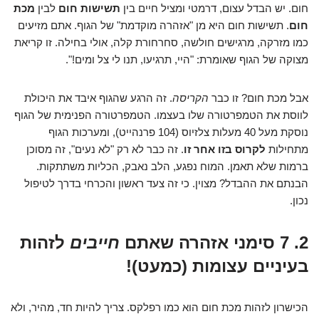
חום. יש הבדל עצום, דרמטי ומציל חיים בין
תשישות חום
לבין
מכת
חום
. תשישות חום היא מן "אזהרה מוקדמת" של הגוף. אתם מזיעים
כמו מזרקה, מרגישים חולשה, סחרחורת קלה, אולי בחילה. זו קריאת
מצוקה של הגוף שאומרת: "היי, תרגיעו, תנו לי צל ומים!".
אבל מכת חום? זו כבר
הקריסה
. זה הרגע שהגוף איבד את היכולת
לווסת את הטמפרטורה שלו בעצמו. הטמפרטורה הפנימית של הגוף
נוסקת מעל 40 מעלות צלזיוס (104 פרנהייט), ומערכות הגוף
מתחילות
לקרוס בזו אחר זו
. זה כבר לא רק "לא נעים", זה מסוכן
ברמות שלא תאמן. המוח נפגע, הלב נאבק, הכליות משתתקות.
הבנתם את ההבדל? מצוין. כי זה צעד ראשון והכרחי בדרך לטיפול
נכון.
2. 7 סימני אזהרה שאתם
חייבים
לזהות
בעיניים עצומות (כמעט)!
הכישרון לזהות מכת חום הוא כמו רפלקס. צריך להיות חד, מהיר, ולא