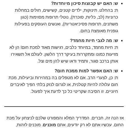
ש: האם יש קבוצות סיכון מיוחדות?
ת: בהחלט. תינוקות, ילדים קטנים, קשישים, חולים במחלות
כרוניות (לב, כליות, סוכרת), נוטלי תרופות מסוימות (כגון
משתנים, תרופות פסיכיאטריות), ואנשים העוסקים בפעילות
גופנית מאומצת בחום.
ש: מה לגבי חיות מחמד?
ת: חיות מחמד, במיוחד כלבים, רגישות מאוד למכת חום! הן לא
מזיעות כמונו ומתקררות בעיקר דרך הלשון. לעולם אל תשאירו
אותן ברכב סגור, ותמיד ודאו שיש להן מים וצל.
ש: האם אפשר למות ממכת חום?
ת: כן, לצערי הרב. אם לא מטפלים בה במהירות וביעילות, מכת
חום עלולה להיות קטלנית, או לגרום לנזק בלתי הפיך לאיברים
חיוניים. זו הסיבה שקריטי כל כך לדעת איך לפעול.
אז הנה זה, חברים. המדריך המלא והמפורט שלכם לניצחון על מכת
החום. עכשיו אתם לא רק יודעים, אתם
מוכנים
. מוכנים לזהות,