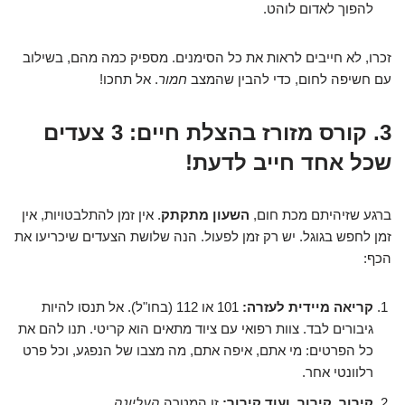
להפוך לאדום לוהט.
זכרו, לא חייבים לראות את כל הסימנים. מספיק כמה מהם, בשילוב
עם חשיפה לחום, כדי להבין שהמצב
חמור
. אל תחכו!
3. קורס מזורז בהצלת חיים: 3 צעדים
שכל אחד חייב לדעת!
ברגע שזיהיתם מכת חום,
השעון מתקתק
. אין זמן להתלבטויות, אין
זמן לחפש בגוגל. יש רק זמן לפעול. הנה שלושת הצעדים שיכריעו את
הכף:
קריאה מיידית לעזרה:
101 או 112 (בחו"ל). אל תנסו להיות
גיבורים לבד. צוות רפואי עם ציוד מתאים הוא קריטי. תנו להם את
כל הפרטים: מי אתם, איפה אתם, מה מצבו של הנפגע, וכל פרט
רלוונטי אחר.
קירור, קירור, ועוד קירור:
זו המטרה
העליונה
.