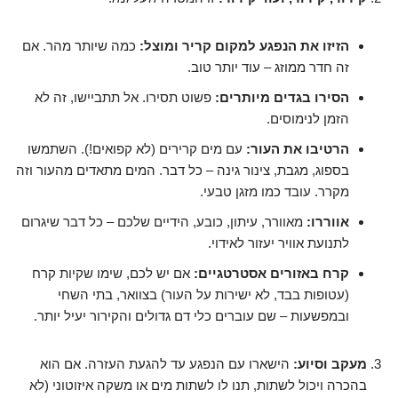
הזיזו את הנפגע למקום קריר ומוצל:
כמה שיותר מהר. אם
זה חדר ממוזג – עוד יותר טוב.
הסירו בגדים מיותרים:
פשוט תסירו. אל תתביישו, זה לא
הזמן לנימוסים.
הרטיבו את העור:
עם מים קרירים (לא קפואים!). השתמשו
בספוג, מגבת, צינור גינה – כל דבר. המים מתאדים מהעור וזה
מקרר. עובד כמו מזגן טבעי.
אווררו:
מאוורר, עיתון, כובע, הידיים שלכם – כל דבר שיגרום
לתנועת אוויר יעזור לאידוי.
קרח באזורים אסטרטגיים:
אם יש לכם, שימו שקיות קרח
(עטופות בבד, לא ישירות על העור) בצוואר, בתי השחי
ובמפשעות – שם עוברים כלי דם גדולים והקירור יעיל יותר.
מעקב וסיוע:
הישארו עם הנפגע עד להגעת העזרה. אם הוא
בהכרה ויכול לשתות, תנו לו לשתות מים או משקה איזוטוני (לא