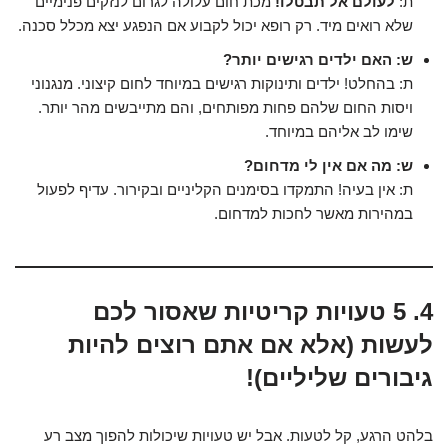
ת:
לעולם אל תבטלו!
מכת חום עלולה לגרום לנזקים פנימיים
שלא רואים מיד. רק רופא יכול לקבוע אם הנפגע יצא מכלל סכנה.
ש: האם ילדים רגישים יותר?
ת: בהחלט! ילדים ותינוקות רגישים במיוחד לחום קיצוני. מנגנוני
ויסות החום שלהם פחות מפותחים, והם מתייבשים מהר יותר.
שימו לב אליהם במיוחד.
ש: מה אם אין לי מדחום?
ת: אין בעיה! התמקדו בסימנים הקליניים ובקירור. עדיף לפעול
במהירות מאשר לחכות למדחום.
4. 5 טעויות קריטיות שאסור לכם
לעשות (אלא אם אתם רוצים להיות
גיבורים שליליים)!
בלהט הרגע, קל לטעות. אבל יש טעויות שיכולות להפוך מצב רע