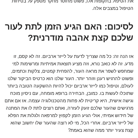
את הטיפול בתקופות אלו, פשוט מחוסר מחקר מספק על בטיחות
הטיפול במצבים אלה.
לסיכום: האם הגיע הזמן לתת לעור
שלכם קצת אהבה מודרנית?
אז הנה זה: כל מה שצריך לדעת על לייזר ארביום. זה לא קסם, זו
מדע. זה לא כואב נורא, וזה מציע תוצאות אמיתיות ומרשימות למי
שמחפש לשפר את מראה העור, להפחית קמטים, צלקות וכתמים,
ופשוט להרגיש רענן וזוהר יותר. העור שלנו הוא כרטיס הביקור שלנו
לעולם, וטיפול כמו לייזר ארביום יכול להיות ההשקעה הטובה ביותר
שתוכלו לעשות בו. כמובן, הבחירה ברופא מומחה, עם ניסיון מוכח
וגישה אישית, היא קריטית לא פחות מהטכנולוגיה עצמה. אז אם אתם
מרגישים שהעור שלכם זועק לעזרה, ואתם רוצים לתת לו את המתנה
של חידוש אמיתי, אולי הגיע הזמן לקפוץ למרפאה ולגלות את הפלא
של לייזר ארביום. אחרי הכל, מי לא רוצה שהעור שלו יחשוב שהוא
קצת צעיר יותר ממה שהוא באמת?