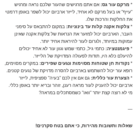
*
מרקם עור גס:
אם אתם מרגישים שהעור שלכם נראה ומרגיש
"עייף" או בעל מרקם לא אחיד, לייזר ארביום יכול לשפר באופן דרמטי
את החלקות והרכות שלו.
*
צלקות אקנה קלות עד בינוניות:
במקום להתבאס על סימני
העבר, הארביום יכול למזער את הנראות של צלקות אקנה שאינן
עמוקות במיוחד, ולגרום לעור להיראות אחיד יותר.
*
פיגמנטציה:
כתמי גיל, כתמי שמש וגוון עור לא אחיד יכולים
להיעלם כלא היו, תודות לפעולה המדויקת של הלייזר.
*
נקודות חן שטוחות מסוימות ונגעים שפירים:
במקרים מסוימים,
רופא עור יכול להשתמש בארביום להסרה מדויקת של נגעים קטנים.
*
הצערת עור כללית:
גם אם אין לכם "בעיה" ספציפית, לייזר
ארביום יכול להעניק לעור מראה רענן, זוהר ובריא יותר באופן כללי.
מי לא רוצה קצת יותר "וואו" כשמסתכלים במראה?
—
שאלות ותשובות מהירות, כי אתם בטח סקרנים!