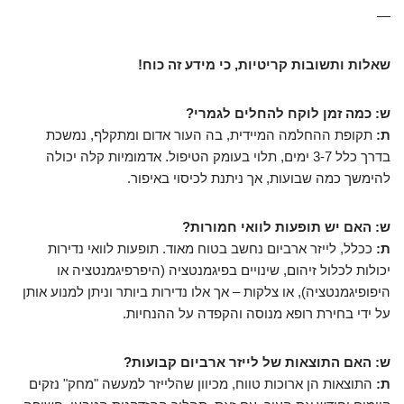
—
שאלות ותשובות קריטיות, כי מידע זה כוח!
ש: כמה זמן לוקח להחלים לגמרי?
ת:
תקופת ההחלמה המיידית, בה העור אדום ומתקלף, נמשכת
בדרך כלל 3-7 ימים, תלוי בעומק הטיפול. אדמומיות קלה יכולה
להימשך כמה שבועות, אך ניתנת לכיסוי באיפור.
ש: האם יש תופעות לוואי חמורות?
ת:
ככלל, לייזר ארביום נחשב בטוח מאוד. תופעות לוואי נדירות
יכולות לכלול זיהום, שינויים בפיגמנטציה (היפרפיגמנטציה או
היפופיגמנטציה), או צלקות – אך אלו נדירות ביותר וניתן למנוע אותן
על ידי בחירת רופא מנוסה והקפדה על ההנחיות.
ש: האם התוצאות של לייזר ארביום קבועות?
ת:
התוצאות הן ארוכות טווח, מכיוון שהלייזר למעשה "מחק" נזקים