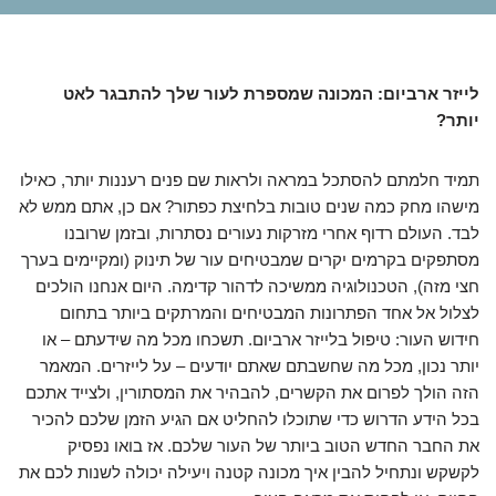
לייזר ארביום: המכונה שמספרת לעור שלך להתבגר לאט
יותר?
תמיד חלמתם להסתכל במראה ולראות שם פנים רעננות יותר, כאילו
מישהו מחק כמה שנים טובות בלחיצת כפתור? אם כן, אתם ממש לא
לבד. העולם רדוף אחרי מזרקות נעורים נסתרות, ובזמן שרובנו
מסתפקים בקרמים יקרים שמבטיחים עור של תינוק (ומקיימים בערך
חצי מזה), הטכנולוגיה ממשיכה לדהור קדימה. היום אנחנו הולכים
לצלול אל אחד הפתרונות המבטיחים והמרתקים ביותר בתחום
חידוש העור: טיפול בלייזר ארביום. תשכחו מכל מה שידעתם – או
יותר נכון, מכל מה שחשבתם שאתם יודעים – על לייזרים. המאמר
הזה הולך לפרום את הקשרים, להבהיר את המסתורין, ולצייד אתכם
בכל הידע הדרוש כדי שתוכלו להחליט אם הגיע הזמן שלכם להכיר
את החבר החדש הטוב ביותר של העור שלכם. אז בואו נפסיק
לקשקש ונתחיל להבין איך מכונה קטנה ויעילה יכולה לשנות לכם את