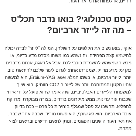
החיים, או לפחות את מראה העור.
קסם טכנולוגי? בואו נדבר תכל'ס
– מה זה לייזר ארביום?
אוקיי, בואו נשים את הקלפים על השולחן. המילה "לייזר" לבדה יכולה
להישמע קצת מפחידה. זה נשמע כמו משהו מסרט מדע בדיוני, או
מכשיר שמשמש להשמדת כוכבי לכת. אבל אל דאגה, אנחנו מדברים
כאן על מדע מדויק, שמטרתו אחת: לגרום לעור שלכם להיראות טוב
יותר. לייזר ארביום, או בשמו המלא Erbium-YAG laser, הוא למעשה
אחיו הקטן והמתוחכם יותר של לייזר ה-CO2 הוותיק. הוא שייך
למשפחת הלייזרים האבלטיביים, שזה אומר שהוא פועל על ידי אידוי
שכבות עור עדינות, ממש מיקרונים בודדים, בצורה מבוקרת ומדויקת
להפליא. תחשבו על פסל שמגלף בזהירות כל פרט – ככה בדיוק
עובד הארביום. הוא לא שורף, הוא פשוט מוריד, שכבה אחר שכבה,
את תאי העור הישנים והפגומים, ונותן לתאים חדשים ובריאים לצוץ
מתחת.