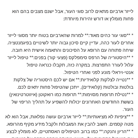
לייזר ארביום מתאים לרוב סוגי העור, אבל ישנם מצבים בהם הוא
פחות מומלץ או דורש זהירות מיוחדת:
* **סוגי עור כהים מאוד:** למרות שהארביום בטוח יותר מסוגי לייזר
אחרים לעור כהה, עדיין קיים סיכון גבוה יותר לשינויים בפיגמנטציה.
שיחה פתוחה עם הרופא על הסיכונים והתאמה אישית היא חובה.
* **היסטוריה של הרפס סימפלקס (פצעי קור) בפנים:** טיפול לייזר
עלול לעורר התפרצות. במקרה כזה, תקבלו כנראה טיפול
אנטי-ויראלי מונע לפני ואחרי הטיפול.
* **נטייה לצלקות קלואידיות:** אם יש לכם היסטוריה של צלקות
בולטות ובולטות (קלואידים), ייתכן שהטיפול פחות יתאים לכם.
* **נטילת תרופות מסוימות:** תרופות כמו רואקוטן (איזוטרטינואין)
בששת החודשים האחרונים יכולות להשפיע על תהליך הריפוי של
העור.
* **ציפיות לא מציאותיות:** לייזר ארביום עושה נפלאות, אבל הוא לא
מטה קסמים. חשוב להבין את המגבלות ולקבל מידע מקיף מהרופא.
* **הריון והנקה:** כמו ברוב הטיפולים האסתטיים, לא מומלץ לבצע