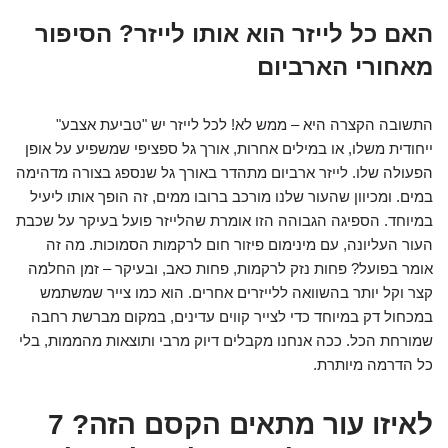
האם כל לייזר הוא אותו לייזר? הסיפור
מאחורי הארביום
התשובה הקצרה היא – ממש לא! לכל לייזר יש "טביעת אצבע"
ייחודית משלו, או במילים אחרות, אורך גל ספציפי שמשפיע על אופן
הפעולה שלו. לייזר ארביום מתהדר באורך גל שנספג בצורה מדהימה
במים. ומכיוון שהעור שלנו מורכב ברובו ממים, זה הופך אותו ליעיל
במיוחד. הספיגה הגבוהה הזו אומרת שהלייזר פועל בעיקר על שכבת
העור העליונה, עם מינימום פיזור חום לרקמות הסמוכות. מה זה
אומר בפועל? פחות נזק לרקמות, פחות כאב, ובעיקר – זמן החלמה
קצר וקל יותר בהשוואה ללייזרים אחרים. הוא כמו צייר שמשתמש
במכחול דק במיוחד כדי לצייר קווים עדינים, במקום מברשת רחבה
שמורחת הכל. ככה אנחנו מקבלים דיוק מרבי ותוצאות מהממות, בלי
כל הדרמה מיותרת.
לאיזו עור מתאים הקסם הזה? 7