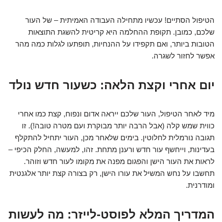
הטיפול הסתיים! עכשיו מתחילה העבודה האמיתית – של העור
שלכם, כמובן. תקופת ההחלמה היא קריטית להשגת התוצאות
הטובות ביותר, ואם תקפידו על ההנחיות, תופתעו לגלות כמה מהר
אפשר לחזור לשגרה.
יום אחרי וקצת הלאה: כשעור חדש נולד
מיד לאחר הטיפול, העור שלכם ייראה אדום ונפוח, קצת כמו אחרי
כווית שמש קלה (אבל הרבה יותר מבוקרת ועם מטרה טובה!). זו
תגובה נורמלית לחלוטין. בימים שלאחר מכן, העור יתחיל להתקלף
בעדינות, וייחשף עור חדש ורענן מתחת. זהו, למעשה, החלק הכיפי –
לראות את העור הישן והפגום מפנה את מקומו לעור חדש וזוהר.
תחשבו על נחש המשיל את עורו הישן, רק בצורה קצת יותר אלגנטית
ומודרנית.
המדריך המלא לפוסט-לייזר: מה לעשות