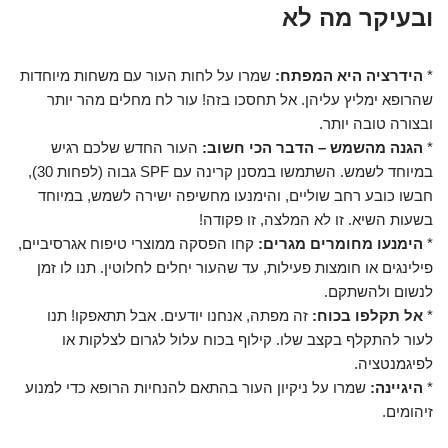
ובעיקר מה לא
*
הידרציה היא המפתח:
שמרו על לחות העור עם משחות מיוחדות
שהרופא ימליץ עליהן. אל תחסכו בזה! עור לח מחלים מהר יותר
ובצורה טובה יותר.
*
הגנה מהשמש – הדבר הכי חשוב:
העור החדש שלכם רגיש
במיוחד לשמש. השתמשו במסנן קרינה עם SPF גבוה (לפחות 30),
חבשו כובע רחב שוליים, והימנעו מחשיפה ישירה לשמש, במיוחד
בשעות השיא. זו לא המלצה, זו פקודה!
*
הימנעו מחומרים מגרים:
קחו הפסקה ממוצרי טיפוח אגרסיביים,
פילינגים או חומצות פעילות, עד שהעור יחלים לחלוטין. תנו לו זמן
לנשום ולהשתקם.
*
אל תקלפו בכוח:
זה מפתה, אנחנו יודעים. אבל תתאפקו! תנו
לעור להתקלף בקצב שלו. קילוף בכוח עלול לגרום לצלקות או
לפיגמנטציה.
*
היגיינה:
שמרו על ניקיון העור בהתאם להנחיות הרופא כדי למנוע
זיהומים.