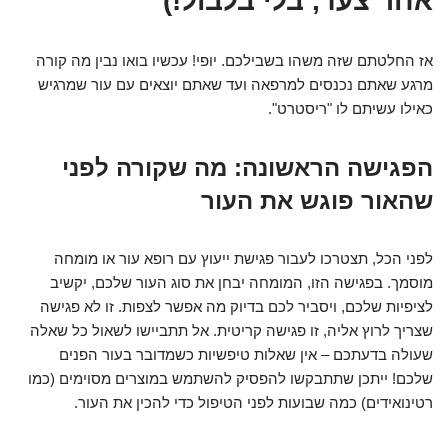
אחר צעד, בלי בלבול!)
אז החלטתם שזה משהו בשבילכם. יופי! עכשיו בואו נבין מה קורה
מרגע שאתם נכנסים למרפאה ועד שאתם יוצאים עם עור שמרגיש
כאילו עשיתם לו "ריסטרט".
הפגישה הראשונה: מה שקורה לפני
שהאור פוגש את העור
לפני הכל, תצטרכו לעבור פגישת ייעוץ עם רופא עור או מומחה
מוסמך. בפגישה הזו, המומחה יבחן את סוג העור שלכם, יקשיב
לציפיות שלכם, ויסביר לכם בדיוק מה אפשר לצפות. זו לא פגישה
שצריך לרוץ אליה, זו פגישה קריטית. אל תתביישו לשאול כל שאלה
שעולה בדעתכם – אין שאלות טיפשיות כשמדובר בעור הפנים
שלכם! ייתכן שתתבקשו להפסיק להשתמש במוצרים מסוימים (כמו
רטינואידים) כמה שבועות לפני הטיפול כדי להכין את העור.