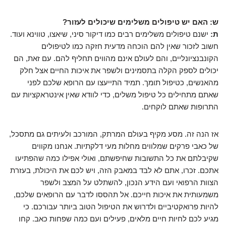
ש: האם יש טיפולים משלימים שיכולים לעזור?
ת:
ישנם טיפולים משלימים רבים כמו דיקור סיני, שיאצו, טווינא ועוד.
חשוב לזכור שאין להם הוכחה מדעית חזקה כמו לטיפולים
הקונבנציונליים, והם לעולם אינם מהווים תחליף להם. עם זאת, הם
יכולים לספק הקלה בתסמינים ולשפר את איכות החיים אצל חלק
מהאנשים, כטיפול תומך. תמיד התייעצו עם הרופא שלכם לפני
שאתם מתחילים כל טיפול משלים, כדי לוודא שאין אינטראקציות עם
התרופות שאתם לוקחים.
אז הנה זה. מסע מקיף בעולם המרתק, המורכב ולעיתים גם מתסכל,
של כאבי פרקים שמלווים מחלות מעי דלקתיות. אנחנו מקווים
שקיבלתם את כל התשובות שחיפשתם, ואולי אפילו כמה שהפתיעו
אתכם. זכרו, אתם לא לבד במאבק הזה, ויש לכם את היכולת, בעזרת
הצוות הרפואי ועם הידע הנכון, להשתלט על המצב ולשפר
משמעותית את איכות חייכם. אל תהססו לדבר עם הרופאים שלכם,
להיות פרואקטיביים ולדרוש את הטיפול הטוב ביותר עבורכם. כי
מגיע לכם לחיות חיים מלאים, פעילים ועם כמה שפחות כאב. קחו