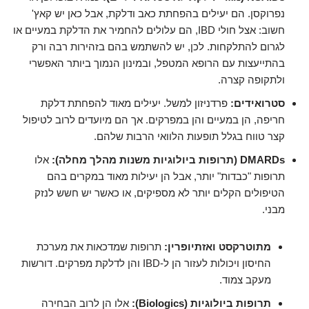
נפרוקסן. הם יעילים בהפחתת כאב ודלקת, אבל כאן יש קאץ'
חשוב: אצל חולי IBD, הם עלולים להחמיר את הדלקת במעיים או
לגרום להתלקחות. לכן, יש להשתמש בהם בזהירות רבה ורק
בהתייעצות עם הרופא המטפל, ובמינון הנמוך ביותר האפשרי
ולתקופה קצרה.
סטרואידים:
פרדניזון למשל. יעילים מאוד להפחתת דלקת
חריפה, הן במעיים והן במפרקים. אך הם מיועדים לרוב לטיפול
קצר טווח בגלל תופעות הלוואי הרבות שלהם.
DMARDs (תרופות ביולוגיות משנות מהלך מחלה):
אלו
תרופות "כבדות" יותר, אבל הן יעילות מאוד במקרים בהם
הטיפולים הקלים יותר לא מספיקים, או כאשר יש חשש לנזק
מבני.
מתוטרקסט ואזתיופרין:
תרופות שמדכאות את מערכת
החיסון ויכולות לעזור הן ל-IBD והן לדלקת מפרקים. דורשות
מעקב צמוד.
תרופות ביולוגיות (Biologics):
אלו הן לרוב הבחירה