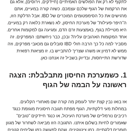
לתקוף לא רק את הפולשים האמיתיים (חיידקים, וירוסים), אלא גם
את הרקמות של הגוף שלכם עצמכם. כשזה קורה במעיים, אתם
מרגישים את כל הסימפטומים המוכרים של IBD. אבל הדלקת הזו,
ה"היפר-פעילות" של מערכת החיסון, לא נשארת כלואה רק במעיים.
היא מטיילת בגוף, באמצעות זרם הדם, ומגיעה גם למקומות אחרים.
אחד המקומות האהובים עליה? ובכן, כבר ניחשתם: המפרקים. זה
מסביר למה כל כך הרבה חולי IBD סובלים גם מכאבי מפרקים, וזה
ממש לא דמיון או משהו שצריך להתבייש בו. זו מציאות רפואית
שדורשת התייחסות, ובדיוק בשביל זה אנחנו כאן.
1. כשמערכת החיסון מתבלבלת: הצגה
ראשונה על הבמה של הגוף
אז בואו נבין קצת יותר לעומק מה קורה שם מאחורי הקלעים.
במחלות מעי דלקתיות, הגוף מפתח תגובה חיסונית מוגזמת כנגד
רכיבים נורמליים של מערכת העיכול, או כנגד חיידקים "טובים"
שאמורים לחיות בשלום איתנו. התגובה הזו מביאה לשחרור של מגוון
חומרים דלקתיים, כמו ציטוקינים, שהם למעשה כמו שליחים קטנים