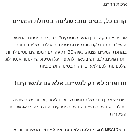
איכות החיים.
קודם כל, בסיס טוב: שליטה במחלת המעיים
זוכרים את הקשר בין המעי למפרקים? ובכן, זה המפתח. הטיפול
היעיל ביותר בדלקת מפרקים פריפרית, הוא לרוב שליטה טובה
במחלת המעיים עצמה. כשה-IBD רגועה, גם המפרקים נוטים להיות
יותר רגועים. לכן, חשוב מאוד להקפיד על הטיפול שהגסטרואנטרולוג
שלכם נותן לכם למעיים. זהו הבסיס החשוב ביותר.
תרופות: לא רק למעיים, אלא גם למפרקים!
כיום יש מגוון רחב של תרופות שיכולות לעזור, ולרובן יש השפעה
כפולה – גם על המעיים וגם על המפרקים. הנה כמה מהאפשרויות
העיקריות:
NSAIDs (נוגדי דלקת לא סטרואידליים):
כמו איבופרופן או