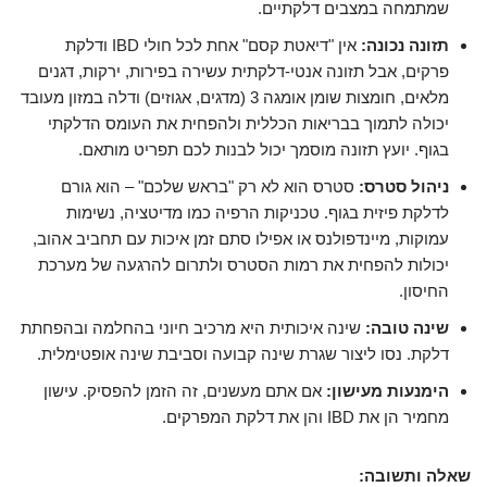
שמתמחה במצבים דלקתיים.
תזונה נכונה:
אין "דיאטת קסם" אחת לכל חולי IBD ודלקת
פרקים, אבל תזונה אנטי-דלקתית עשירה בפירות, ירקות, דגנים
מלאים, חומצות שומן אומגה 3 (מדגים, אגוזים) ודלה במזון מעובד
יכולה לתמוך בבריאות הכללית ולהפחית את העומס הדלקתי
בגוף. יועץ תזונה מוסמך יכול לבנות לכם תפריט מותאם.
ניהול סטרס:
סטרס הוא לא רק "בראש שלכם" – הוא גורם
לדלקת פיזית בגוף. טכניקות הרפיה כמו מדיטציה, נשימות
עמוקות, מיינדפולנס או אפילו סתם זמן איכות עם תחביב אהוב,
יכולות להפחית את רמות הסטרס ולתרום להרגעה של מערכת
החיסון.
שינה טובה:
שינה איכותית היא מרכיב חיוני בהחלמה ובהפחתת
דלקת. נסו ליצור שגרת שינה קבועה וסביבת שינה אופטימלית.
הימנעות מעישון:
אם אתם מעשנים, זה הזמן להפסיק. עישון
מחמיר הן את IBD והן את דלקת המפרקים.
שאלה ותשובה: