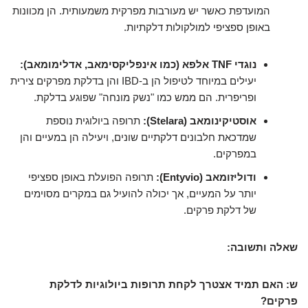
המועדפת כאשר יש מעורבות מפרקית משמעותית. הן מכוונות
באופן ספציפי למולקולות דלקתיות.
נוגדי TNF אלפא (כמו אינפליקסימאב, אדלימומאב):
יעילים במיוחד לטיפול הן ב-IBD והן בדלקת מפרקים צירית
ופריפרית. הם ממש כמו "נשק מונחה" שפוגע בדלקת.
אוסטיקינומאב (Stelara):
תרופה ביולוגית נוספת
שמדכאת חלבונים דלקתיים שונים, ויעילה הן במעיים והן
במפרקים.
ודוליזומאב (Entyvio):
תרופה הפועלת באופן ספציפי
יותר על המעיים, אך יכולה להועיל גם במקרים מסוימים
של דלקת פרקים.
שאלה ותשובה:
ש: האם תמיד אצטרך לקחת תרופות ביולוגיות לדלקת
פרקים?