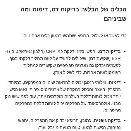
הכלים של הבלש: בדיקות דם, דימות ומה
שביניהם
כדי לאשר או לשלול, הרופא ישתמש במגוון כלים אבחוניים:
בדיקות דם:
יחפשו סמני דלקת כמו CRP (חלבון C-ריאקטיבי) ו-
ESR (שקיעת דם), שיכולים להעיד על קיום תהליך דלקתי בגוף.
לפעמים יבדקו גם נוגדנים ספציפיים שקשורים למחלות
ראומטולוגיות אחרות, כדי לשלול אותן.
דימות:
צילומי רנטגן יכולים להראות שינויים במפרקים, במיוחד
במפרקי העצה והכסל במקרה של ארטריטיס צירית. MRI רגיש
יותר ויכול לזהות דלקת בשלבים מוקדמים יותר, עוד לפני שיש נזק
מבני. אולטרסאונד של מפרקים יכול לזהות דלקת במפרקים
פריפריים.
בדיקה גופנית:
כמובן, הרופא יבדוק את המפרקים, יחפש
נפיחות, רגישות למגע, טווח תנועה מוגבל ועוד.