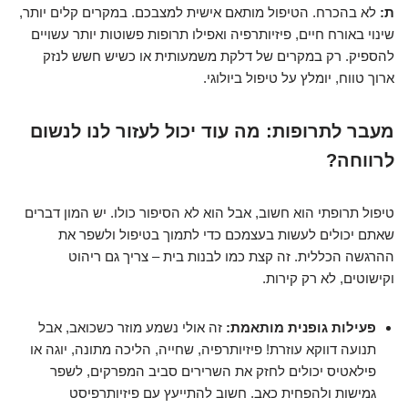
ת:
לא בהכרח. הטיפול מותאם אישית למצבכם. במקרים קלים יותר,
שינוי באורח חיים, פיזיותרפיה ואפילו תרופות פשוטות יותר עשויים
להספיק. רק במקרים של דלקת משמעותית או כשיש חשש לנזק
ארוך טווח, יומלץ על טיפול ביולוגי.
מעבר לתרופות: מה עוד יכול לעזור לנו לנשום
לרווחה?
טיפול תרופתי הוא חשוב, אבל הוא לא הסיפור כולו. יש המון דברים
שאתם יכולים לעשות בעצמכם כדי לתמוך בטיפול ולשפר את
ההרגשה הכללית. זה קצת כמו לבנות בית – צריך גם ריהוט
וקישוטים, לא רק קירות.
פעילות גופנית מותאמת:
זה אולי נשמע מוזר כשכואב, אבל
תנועה דווקא עוזרת! פיזיותרפיה, שחייה, הליכה מתונה, יוגה או
פילאטיס יכולים לחזק את השרירים סביב המפרקים, לשפר
גמישות ולהפחית כאב. חשוב להתייעץ עם פיזיותרפיסט