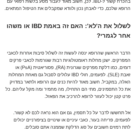
בהכרח קשור ל-IBD. לכן, חשוב מאוד לעבור מסע בלשות רפואי עם
הרופא שלכם, כדי לאבחן נכון ולוודא שמקבלים את הטיפול המתאים.
לשלול את ה'לא': האם זה באמת IBD או משהו
אחר לגמרי?
הדבר הראשון שהרופא ינסה לעשות זה לשלול סיבות אחרות לכאבי
המפרקים. ישנן מחלות ראומטולוגיות רבות שגורמות לכאבי פרקים
דומים, כמו דלקת מפרקים שגרונית (RA), פסוריאטית (PsA) או
זאבת (SLE). לפעמים, חולי IBD עלולים לסבול גם מאחת המחלות
האלה, במקביל. חשוב מאוד להיות כנים עם הרופא ולתאר במדויק
את כל התסמינים, מתי הם התחילו, מה מחמיר ומה מקל עליהם. כל
פרט קטן יכול לעזור לרופא להרכיב את הפאזל.
אל תחששו לדבר על כל תסמין, גם אם הוא נראה לכם לא קשור.
לפעמים, פריחה בעור, כאבי עיניים או שינויים בציפורניים יכולים
לתת רמזים חשובים על סוג הדלקת שממנה אתם סובלים.