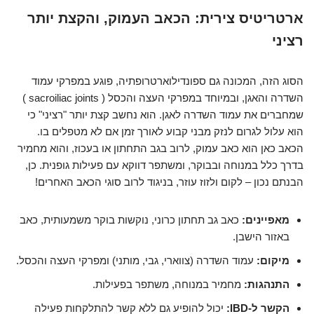
ארטריטיס צירית: הכאב העמוק, והקצת יותר
רציני
הסוג הזה, המכונה גם ספונדילוארטרופתיה, פוגע במפרקי עמוד
השדרה והאגן, ובמיוחד במפרקי העצה והכסל ( sacroiliac joints )
שמחברים את עמוד השדרה לאגן. הוא נחשב קצת יותר "רציני" כי
הוא עלול לגרום לנזק מבני קבוע לאורך זמן אם לא מטפלים בו.
הכאב כאן הוא כאב עמוק, לרוב בגב התחתון או בעכוז, והוא מחמיר
בדרך כלל במנוחה ובבוקר, ומשתפר דווקא עם פעילות גופנית. כן,
הבנתם נכון – לקום ולזוז עוזר, בניגוד לרוב סוגי הכאב האחרים!
מאפיינים:
כאב גב תחתון כרוני, נוקשות בוקר משמעותית, כאב
באזור הישבן.
מיקום:
עמוד השדרה (צווארי, גבי, מותני) ומפרקי העצה והכסל.
התנהגות:
מחמיר במנוחה, משתפר בפעילות.
הקשר ל-IBD:
יכול להופיע גם ללא קשר להתלקחות פעילה