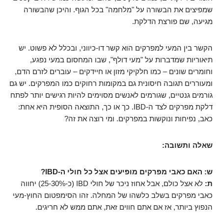
שמפיצים את הבשורה על "מלחמה" בכל הגוף. והיכן שהבשורה
מגיעה, שם פורצת הדלקת.
הקשר בין המעי למפרקים הוא קשר דו-כיווני, ובכלל לא פשוט. יש
תיאוריות שמדברות על "מעי דולף", שבו המחסום במעי נפגע,
וחומרים שונים – כמו חלקיקי מזון או חיידקים – עוברים לזרם הדם,
ומעוררים תגובה חיסונית גם במקומות רחוקים כמו המפרקים. יש גם
גורמים גנטיים, שגורמים לאנשים מסוימים להיות רגישים יותר לפתח
דלקת מפרקים לצד ה-IBD. כך או כך, התוצאה הסופית היא אחת:
כאב, נפיחות ונוקשות במפרקים. ומי רוצה את זה?
שאלה ותשובה:
ש: האם כאבי מפרקים מופיעים אצל כל חולי ה-IBD?
ת:
לא אצל כולם, אבל אחוז ניכר של חולי IBD (כ-25-30%) יחווה
כאבי מפרקים בשלב כלשהו של המחלה. זהו הסימפטום החוץ-מעי
הנפוץ ביותר, אז אם אתם חווים זאת, אתם ממש לא חריגים.