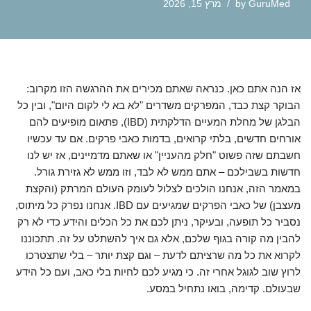
GuruMed
by
מרץ 15, 2026
אז הנה אתם כאן. כנראה שאתם מכירים את ההרגשה הזו מקרוב:
הבוקר קצת כבד, המפרקים משדרים "לא בא לי לקום היום", ובין כל
הבלגן של מחלת המעיים הדלקתית (IBD), פתאום מופיעים להם
אורחים חדשים, בלתי קרואים, בדמות כאבי פרקים. אם עד עכשיו
חשבתם שזה פשוט "חלק מהעניין" או שאתם מדמיינים, אז יש לנו
חדשות בשבילכם – אתם ממש לא לבד, וזו ממש לא גזירת גורל.
במאמר הזה, אנחנו הולכים לצלול לעומק העולם המרתק (והקצת
מעצבן) של כאבי הפרקים שמגיעים עם IBD. אנחנו נפרק כל מיתוס,
נסביר כל תופעה, ובעיקר, ניתן לכם את כל הכלים והידע כדי לא רק
להבין מה קורה בגוף שלכם, אלא גם איך להשתלט על זה. תתכוננו
לקרוא את כל מה שרציתם לדעת – וגם קצת יותר – בלי שתצטרכו
לרוץ שוב לגוגל אחרי זה. כי מגיע לכם לחיות בלי כאב, ועם כל הידע
שבעולם. קדימה, בואו נתחיל במסע.