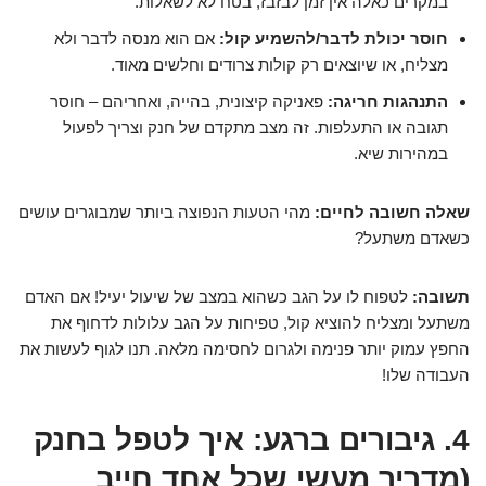
במקרים כאלה אין זמן לבזבז, בטח לא לשאלות.
חוסר יכולת לדבר/להשמיע קול:
אם הוא מנסה לדבר ולא
מצליח, או שיוצאים רק קולות צרודים וחלשים מאוד.
התנהגות חריגה:
פאניקה קיצונית, בהייה, ואחריהם – חוסר
תגובה או התעלפות. זה מצב מתקדם של חנק וצריך לפעול
במהירות שיא.
שאלה חשובה לחיים:
מהי הטעות הנפוצה ביותר שמבוגרים עושים
כשאדם משתעל?
תשובה:
לטפוח לו על הגב כשהוא במצב של שיעול יעיל! אם האדם
משתעל ומצליח להוציא קול, טפיחות על הגב עלולות לדחוף את
החפץ עמוק יותר פנימה ולגרום לחסימה מלאה. תנו לגוף לעשות את
העבודה שלו!
4. גיבורים ברגע: איך לטפל בחנק
(מדריך מעשי שכל אחד חייב