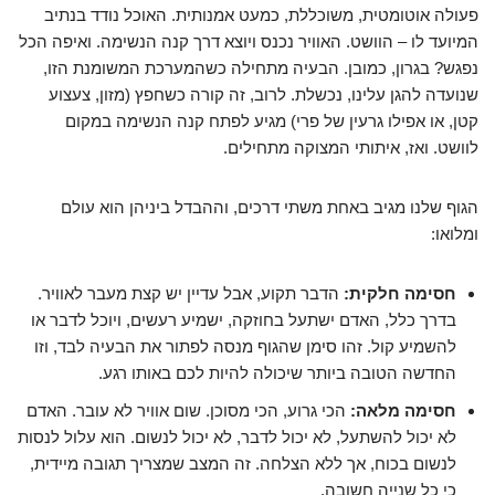
פעולה אוטומטית, משוכללת, כמעט אמנותית. האוכל נודד בנתיב
המיועד לו – הוושט. האוויר נכנס ויוצא דרך קנה הנשימה. ואיפה הכל
נפגש? בגרון, כמובן. הבעיה מתחילה כשהמערכת המשומנת הזו,
שנועדה להגן עלינו, נכשלת. לרוב, זה קורה כשחפץ (מזון, צעצוע
קטן, או אפילו גרעין של פרי) מגיע לפתח קנה הנשימה במקום
לוושט. ואז, איתותי המצוקה מתחילים.
הגוף שלנו מגיב באחת משתי דרכים, וההבדל ביניהן הוא עולם
ומלואו:
חסימה חלקית:
הדבר תקוע, אבל עדיין יש קצת מעבר לאוויר.
בדרך כלל, האדם ישתעל בחוזקה, ישמיע רעשים, ויוכל לדבר או
להשמיע קול. זהו סימן שהגוף מנסה לפתור את הבעיה לבד, וזו
החדשה הטובה ביותר שיכולה להיות לכם באותו רגע.
חסימה מלאה:
הכי גרוע, הכי מסוכן. שום אוויר לא עובר. האדם
לא יכול להשתעל, לא יכול לדבר, לא יכול לנשום. הוא עלול לנסות
לנשום בכוח, אך ללא הצלחה. זה המצב שמצריך תגובה מיידית,
כי כל שנייה חשובה.