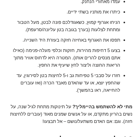
עמדו מאחורי הנחנק.
כיתרו את מותניו בשתי ידיים.
הניחו אגרוף קמוץ, כשאגודלכם פונה לבטן, מעל הטבור
ומתחת לצלעות (בערך בגובה בטן עליונה/סרעפת).
תפסו את האגרוף באחיזה חזקה בעזרת היד השנייה.
בצעו 5 דחיפות מהירות, חזקות וכלפי מעלה-פנימה (כאילו
אתם מנסים להרים אותו). המטרה היא לדחוס אוויר מתוך
הריאות החוצה וליצור לחץ שיעיף את החפץ.
חזרו על סבבי 5 טפיחות גב ו-5 לחיצות בטן לסירוגין, עד
שהחפץ יוצא, או עד שהאדם מאבד הכרה (ואז עוברים
להחייאה, ראו בהמשך).
מתי לא להשתמש בהיימליך?
על תינוקות מתחת לגיל שנה, על
נשים בהריון מתקדם, או על אנשים שמנים מאוד (עוברים ללחיצות
חזה). וגם: אם האדם משתעל/נושם – אל תבצעו!