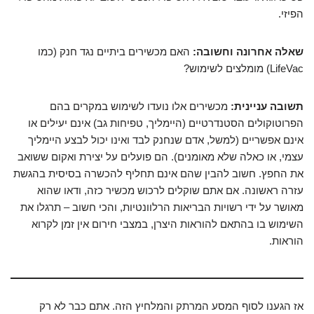
הפיזי.
שאלה אחרונה וחשובה:
האם מכשירים ביתיים נגד חנק (כמו
LifeVac) מומלצים לשימוש?
תשובה עניינית:
מכשירים אלו נועדו לשימוש במקרים בהם
הפרוטוקולים הסטנדרטיים (היימליך, טפיחות גב) אינם יעילים או
אינם אפשריים (למשל, אדם שנחנק לבד ואינו יכול לבצע היימליך
עצמי, או כאלה שלא מאומנים). הם פועלים על יצירת ואקום ששואב
את החפץ. חשוב להבין שהם אינם תחליף להכשרה בסיסית בהגשת
עזרה ראשונה. אם אתם שוקלים לרכוש מכשיר כזה, ודאו שהוא
מאושר על ידי רשויות הבריאות הרלוונטיות, והכי חשוב – תרגלו את
השימוש בו בהתאם להוראות היצרן, במצבי חירום אין זמן לקרוא
הוראות.
אז הגענו לסוף המסע המרתק והמלחיץ הזה. אתם כבר לא רק