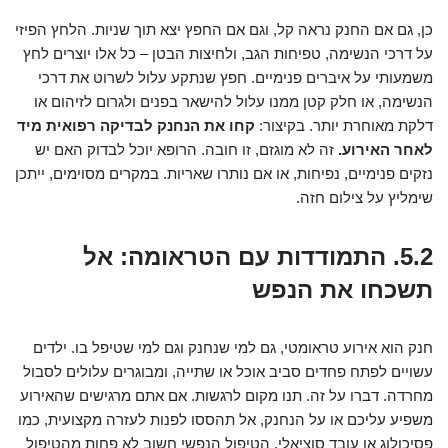
כן, גם אם החנק נראה קל, וגם אם החפץ יצא תוך שניות. הלחץ הפיזי
על דרכי הנשימה, טפיחות הגב, ולחיצות הבטן – כל אלו יוצרים לחץ
משמעותי על איברים פנימיים. חפץ שנתקע עלול לשרוט את דרכי
הנשימה, או חלק קטן ממנו עלול להישאר בפנים ולגרום לזיהום או
דלקת מאוחרת יותר. בקיצור:
קחו את הנחנק לבדיקה רפואית מיד
לאחר האירוע.
זה לא מוגזם, זו חובה. הרופא יוכל לבדוק האם יש
נזקים פנימיים, נפיחות, או אם נותרו שאריות. במקרים מסוימים, ייתכן
שימליץ על צילום חזה.
5.2. התמודדות עם הטראומה: אל
תשכחו את הנפש
חנק הוא אירוע טראומטי, גם למי שנחנק וגם למי שטיפל בו. ילדים
עשויים לפתח פחדים סביב אוכל או שתייה, ומבוגרים עלולים לסבול
מחרדה. דברו על זה. תנו מקום לרגשות. אם אתם מרגישים שהאירוע
משפיע עליכם או על הנחנק, אל תהססו לפנות לעזרה מקצועית, כמו
פסיכולוג או עובד סוציאלי. הטיפול הנפשי חשוב לא פחות מהטיפול