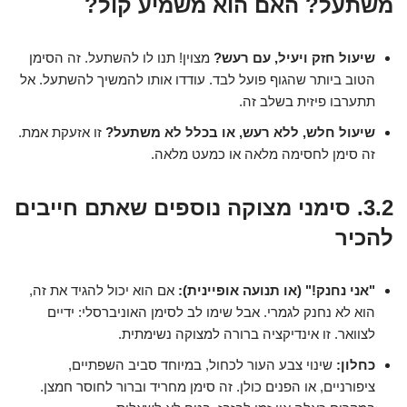
משתעל? האם הוא משמיע קול?
שיעול חזק ויעיל, עם רעש?
מצוין! תנו לו להשתעל. זה הסימן
הטוב ביותר שהגוף פועל לבד. עודדו אותו להמשיך להשתעל. אל
תתערבו פיזית בשלב זה.
שיעול חלש, ללא רעש, או בכלל לא משתעל?
זו אזעקת אמת.
זה סימן לחסימה מלאה או כמעט מלאה.
3.2. סימני מצוקה נוספים שאתם חייבים
להכיר
"אני נחנק!" (או תנועה אופיינית):
אם הוא יכול להגיד את זה,
הוא לא נחנק לגמרי. אבל שימו לב לסימן האוניברסלי: ידיים
לצוואר. זו אינדיקציה ברורה למצוקה נשימתית.
כחלון:
שינוי צבע העור לכחול, במיוחד סביב השפתיים,
ציפורניים, או הפנים כולן. זה סימן מחריד וברור לחוסר חמצן.