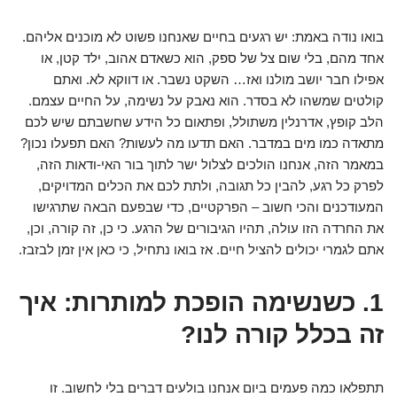
בואו נודה באמת: יש רגעים בחיים שאנחנו פשוט לא מוכנים אליהם.
אחד מהם, בלי שום צל של ספק, הוא כשאדם אהוב, ילד קטן, או
אפילו חבר יושב מולנו ואז… השקט נשבר. או דווקא לא. ואתם
קולטים שמשהו לא בסדר. הוא נאבק על נשימה, על החיים עצמם.
הלב קופץ, אדרנלין משתולל, ופתאום כל הידע שחשבתם שיש לכם
מתאדה כמו מים במדבר. האם תדעו מה לעשות? האם תפעלו נכון?
במאמר הזה, אנחנו הולכים לצלול ישר לתוך בור האי-ודאות הזה,
לפרק כל רגע, להבין כל תגובה, ולתת לכם את הכלים המדויקים,
המעודכנים והכי חשוב – הפרקטיים, כדי שבפעם הבאה שתרגישו
את החרדה הזו עולה, תהיו הגיבורים של הרגע. כי כן, זה קורה, וכן,
אתם לגמרי יכולים להציל חיים. אז בואו נתחיל, כי כאן אין זמן לבזבז.
1. כשנשימה הופכת למותרות: איך
זה בכלל קורה לנו?
תתפלאו כמה פעמים ביום אנחנו בולעים דברים בלי לחשוב. זו