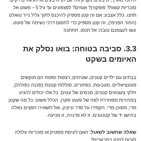
סוכריות קשות? פופקורן? אגוזים? לפצפונים עד גיל 5 – פשוט אל
תתנו. כלל אצבע: אם זה קטן מספיק להיכנס לתוך גליל נייר טואלט
(החור הפנימי), זה קטן מספיק כדי לחסום דרכי נשימה של פעוט.
עשו לעצמכם טובה: אל תנסו. תחתכו!
3.3. סביבה בטוחה: בואו נסלק את
האיומים בשקט
בבתים עם ילדים קטנים, שטיחים, רצפות וספות הם מוקשים
פוטנציאליים. מטבעות, כפתורים, סוללות קטנות (סכנה כפולה!),
חלקי צעצועים קטנים, מכסים של עטים. כל אלו יכולים להגיע
במהירות מסחררת לפה של פעוט סקרן. הכלל פשוט: כל מה שקטן
מדי, מסוכן מדי. הקפידו על סדר וניקיון, ואל תשאירו חפצים כאלה
בהישג יד של קטנטנים. זו לא פרנויה, זו מניעה.
שאלה שחשוב לשאול:
האם לעיסת מסטיק או סוכריות עלולה
לגרום לחנק במבוגרים?