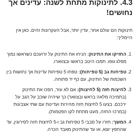
4.3. לתינוקות מתחת לשנה: עדינים אך
נחושים!
תינוקות הם עולם אחר, עדין יותר, אבל העקרונות זהים. כאן אין
היימליך:
החזיקו את התינוק:
הניחו את התינוק על זרועכם כשראשו נמוך
מפלג גופו. תמכו היטב בראשו ובצווארו.
טפיחות גב (5 טפיחות):
טפחו 5 טפיחות עדינות אך נחושות בין
השכמות של התינוק, עם כף יד פתוחה.
לחיצות חזה (5 לחיצות):
אם לא עזר, הפכו את התינוק
(בתמיכה מלאה בראש ובצוואר) כך שיהיה שוכב על הגב על
ירככם. בצעו 5 לחיצות חזה מהירות ועדינות עם שתי אצבעות
(במרכז החזה, מעט מתחת לקו הפטמות).
המשך:
חזרו על סבבי 5 טפיחות גב ו-5 לחיצות חזה לסירוגין, עד
שהחפץ יוצא, או עד שהתינוק מאבד הכרה.