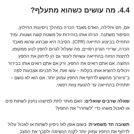
4.4. מה עושים כשהוא מתעלף?
אם, חס וחלילה, האדם מאבד הכרה במהלך ניסיונות החילוץ,
הסיפור משתנה. הניחו אותו בזהירות על משטח קשה ושטוח, ומיד
התחילו בביצוע החייאה (CPR). הסיבה היא שברגע שהוא מאבד
הכרה, שרירי הגרון רפויים, מה שעלול לגרום לחפץ לנוע ממקומו.
לחיצות החזה בהחייאה עשויות לעזור גם הן לדחוק את החפץ
החוצה. אם אתם רואים את החפץ, ורק אם אתם רואים אותו בבירור
ויכולים להוציא אותו בקלות – עשו זאת. אל תכניסו אצבעות לפה
ב"עיוורון" מחשש לדחוף את החפץ עמוק יותר. אם הוא לא נושם –
תתחילו בהחייאה עד להגעת צוות רפואי.
שאלה שרבים שואלים:
האם מותר לתת למישהו נחנק לשתות מים
או לאכול משהו כדי "לשחרר" את החפץ?
תשובה חד משמעית:
בשום אופן לא! ניסיון לשתות או לאכול עלול
לדחוף את החפץ עמוק יותר לקנה הנשימה ולסבך את המצב