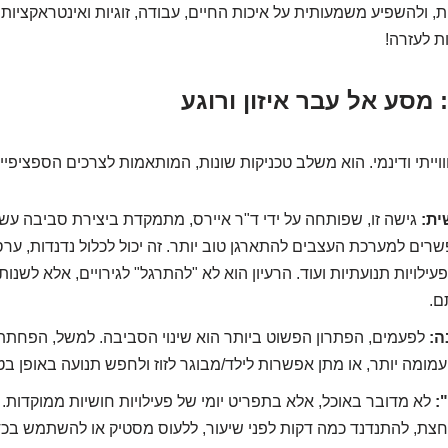
, ולהשפיע משמעותית על איכות החיים, עבודה, זוגיות ואינטראקציות
ת לעזרה!
וייתי ודינמי. הוא משלב טכניקות שונות, המותאמות לצרכים הספציפיי
ית:
גישה זו, שפותחה על ידי ד"ר איירס, מתמקדת ביצירת סביבה עשי
רים למערכת העצבים להתארגן טוב יותר. זה יכול לכלול נדנדות, ע
עילויות תנועתיות ועוד. הרעיון הוא לא "להתרגל" לגירויים, אלא לשנו
ם.
ה:
לפעמים, הפתרון הפשוט ביותר הוא שינוי הסביבה. למשל, הפחתת
ומה יותר, או מתן אפשרות לילד/מבוגר לזוז ולחפש תנועה באופן בטו
:
לא מדובר באוכל, אלא בתפריט יומי של פעילויות חושיות ממוקדות. ז
חצת, להתנדנד כמה דקות לפני שיעור, ללעוס מסטיק או להשתמש בכד