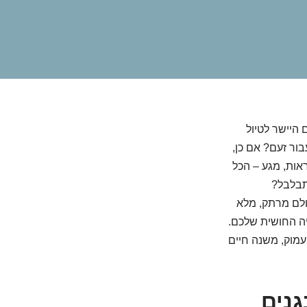
היישר לטיול
ור זעם? אם כן,
אות, מגע – הכל
תבלבל?
ולם מרתק, מלא
יה החושית שלכם.
מוק, משנה חיים
גנים