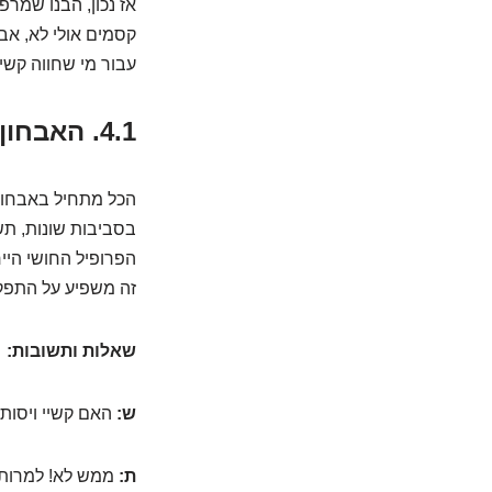
אז נכון, הבנו שמר
קסמים אולי לא, אב
עבור מי שחווה קשיי
4.1. האבחון המקיף: מה הסיפור מאחורי הקלעים?
הכל מתחיל באבחון 
בסביבות שונות, ת
הפרופיל החושי היי
זה משפיע על התפקו
שאלות ותשובות:
ש:
האם קשיי ויסות 
ת:
ממש לא! למרות ש