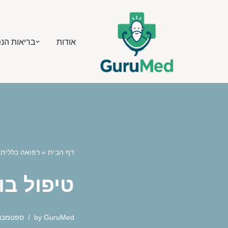
Skip
אודות
בריאות הנ
to
content
דף הבית
»
רפואה כללית
טיפול בו
GuruMed
by
ספטמבר 28, 25