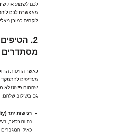
לכם לשמוע את שיח
מאפשרת לכם ליהנות
לוקחים כמובן מאלי
2. הטיפי
מסתדרים
כאשר הוויסות החושי
מעדיפים להתמקד בק
שהמוח פשוט לא מצל
גם בשילוב שלהם:
רגישות יתר (Sensory Over-Responsivity):
נחווה ככאב, רעש
כאילו המגברים הפ