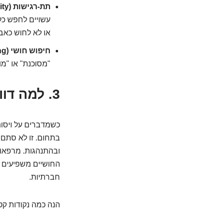
תת-רגישות (Sensory Under-Responsivity):
עשויים לחפש כל
או לא לחוש כאב 
חיפוש חושי (Sensory Seeking):
"מסוכנת" או "מו
3. למה דווקא מרפאה בעיסוק? 5 סיבות מנצחות!
כשמדברים על ויסו
בתחום. זו לא סתם
ובהתנהגות. מרפאות
החושיים משפיעים ע
חברתיות.
הנה כמה נקודות קטנ