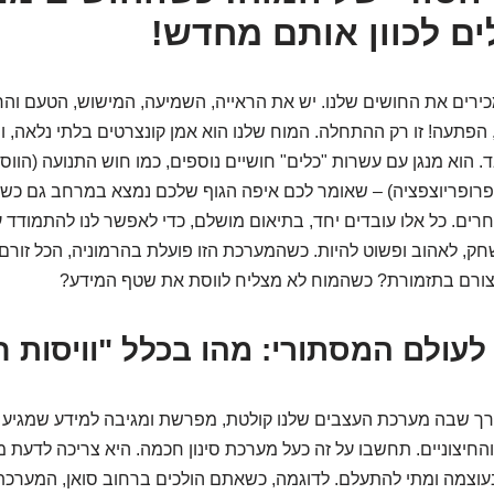
ים לכוון אותם מחדש!
כירים את החושים שלנו. יש את הראייה, השמיעה, המישוש, הטעם וה
ן, הפתעה! זו רק ההתחלה. המוח שלנו הוא אמן קונצרטים בלתי נלאה, 
הוא מנגן עם עשרות "כלים" חושיים נוספים, כמו חוש התנועה (הווסט
רופריוצפציה) – שאומר לכם איפה הגוף שלכם נמצא במרחב גם כש
אחרים. כל אלו עובדים יחד, בתיאום מושלם, כדי לאפשר לנו להתמודד 
לשחק, לאהוב ופשוט להיות. כשהמערכת הזו פועלת בהרמוניה, הכל זורם
צורם בתזמורת? כשהמוח לא מצליח לווסת את שטף המידע?
דרך שבה מערכת העצבים שלנו קולטת, מפרשת ומגיבה למידע שמגיע 
והחיצוניים. תחשבו על זה כעל מערכת סינון חכמה. היא צריכה לדעת 
בעוצמה ומתי להתעלם. לדוגמה, כשאתם הולכים ברחוב סואן, המערכ