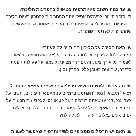
ש: עד כמה חשוב פיזיותרפיה בטיפול בהפרעות הליכה?
ת:
סופר חשוב! לפעמים אפילו יותר מהתרופות לפתרון בעיות הליכה
ספציפיות כמו פריז'ינג. הפיזיותרפיה מלמדת אסטרטגיות מעשיות
שהתרופות לא תמיד פותרות.
ש: האם הליכה על הליכון בבית יכולה לעזור?
ת:
בהחלט! הליכון יכול לספק קצב קבוע (אם הוא מופעל) ולעזור
לשמור על אורך צעד. זה גם דרך מצוינת לשמור על פעילות גופנית
סדירה, שחיונית באופן כללי בפרקינסון.
ש: מה אפשר לעשות כשיש פריז'ינג פתאומי באמצע הרחוב?
ת:
אל תיבהלו! נסו להשתמש ברמזים פנימיים או חיצוניים. חשבו על
צעד ענק, דמיינו שאתם דורכים מעל קו, או נסו לעקוף את הבעיה על
ידי העברת משקל מרגל לרגל. שימוש במטרונום בטלפון יכול לעזור
גם ברגעים כאלה. העיקר – לא להילחץ.
ש: האם יש תרגילים ספציפיים לפיזיותרפיה שאפשר לעשות