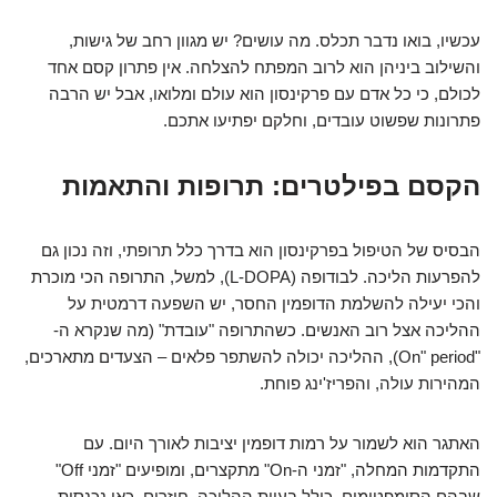
עכשיו, בואו נדבר תכלס. מה עושים? יש מגוון רחב של גישות,
והשילוב ביניהן הוא לרוב המפתח להצלחה. אין פתרון קסם אחד
לכולם, כי כל אדם עם פרקינסון הוא עולם ומלואו, אבל יש הרבה
פתרונות שפשוט עובדים, וחלקם יפתיעו אתכם.
הקסם בפילטרים: תרופות והתאמות
הבסיס של הטיפול בפרקינסון הוא בדרך כלל תרופתי, וזה נכון גם
להפרעות הליכה. לבודופה (L-DOPA), למשל, התרופה הכי מוכרת
והכי יעילה להשלמת הדופמין החסר, יש השפעה דרמטית על
ההליכה אצל רוב האנשים. כשהתרופה "עובדת" (מה שנקרא ה-
"On" period), ההליכה יכולה להשתפר פלאים – הצעדים מתארכים,
המהירות עולה, והפריז'ינג פוחת.
האתגר הוא לשמור על רמות דופמין יציבות לאורך היום. עם
התקדמות המחלה, "זמני ה-On" מתקצרים, ומופיעים "זמני Off"
שבהם הסימפטומים, כולל בעיות ההליכה, חוזרים. כאן נכנסות