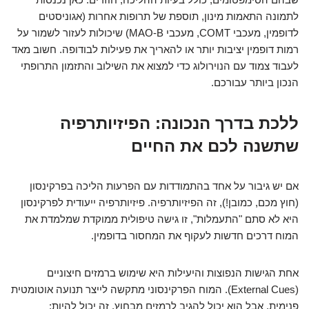
לתמונה התאמות מינון, תוספת של תרופות אחרות (אגוניסטים
לדופמין, מעכבי COMT, מעכבי MAO-B) שיכולות לעזור לשמור על
רמות דופמין יציבות יותר או להאריך את פעילות לבודופה. חשוב מאד
לעבוד צמוד עם הנוירולוג כדי למצוא את השילוב והתזמון התרופתי
הנכון ביותר עבורכם.
ללכת בדרך הנכונה: הפיזיותרפיה
שתשנה לכם את החיים
אם יש גיבור על אחד בהתמודדות עם הפרעות הליכה בפרקינסון
(חוץ מכם, כמובן!), זה הפיזיותרפיה. פיזיותרפיה ייעודית לפרקינסון
היא לא סתם "התעמלות", זו גישה טיפולית ממוקדת שמלמדת את
המוח דרכים חדשות לעקוף את המחסור בדופמין.
אחת הגישות הנפוצות והיעילות היא שימוש ברמזים חיצוניים
(External Cues). המוח הפרקינסוני מתקשה לייצר תנועה אוטומטית
פנימית, אבל הוא יכול להגיב לרמזים מבחוץ. זה יכול להיות: