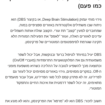
כמו פעם)
גירוי מוחי עמוק (Deep Brain Stimulation, או בקיצור DBS) הוא
ניתוח שבו משתילים אלקטרודות באזורים ספציפיים במוח,
שמחוברים למעין "קוצב" תת עורי. הקוצב שולח אותות חשמליים
עדינים לאזורים האלה, ועוזר "לאפס" את הפעילות המוחית הלא
תקינה שגורמת לסימפטומים המוטוריים של פרקינסון.
DBS יעיל במיוחד לטיפול ברעד ובנוקשות, אבל יכול לשפר
משמעותית גם את הפלוקטואציות התרופתיות (מעברי On/Off)
וכתוצאה מכך להשפיע לטובה על ההליכה כשהיא מושפעת מזמני
ה-Off. במקרים מסוימים, גירוי באזורים מסוימים יכול לעזור גם
לפריז'ינג. זה לא פתרון קסם לכל סוגי הפריז'ינג, אבל עבור מועמדים
מתאימים, זה יכול לשפר דרמטית את איכות החיים והתפקוד
המוטורי.
חשוב לזכור: DBS הוא לא "מרפא" את הפרקינסון, והוא לא מונע את