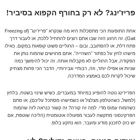
פריז'ינג? לא רק בחורף הקפוא בסיביר!
אחת התופעות הכי מתסכלות היא מה שנקרא "פריז'ינג" (Freezing of
Gait). זה הרגע הזה שבו אתם רוצים להתחיל ללכת, או לעבור דרך
פתח דלת, או להסתובב, ובום – הרגליים פשוט קופאות במקום. כאילו
מישהו לחץ על כפתור "השהייה". אתם מרגישים שהמוח נותן את
הפקודה, אבל הרגליים לא מקבלות אותה. זה יכול להימשך כמה
שניות או אפילו יותר, וזה, רבותיי וגבירותיי, הדבר הכי פחות מצחיק
שיכול לקרות לכם באמצע המדרכה.
הפריז'ינג נוטה להופיע במיוחד במעברים, כשיש שינוי בשטח, בלחץ
(למשל, כשהטלפון מצלצל או כשמישהו מסתכל עליכם), או סתם
כשהמוח עמוס מדי. למה זה קורה? זה קשור כנראה לזה שהמוח
הפרקינסוני מתקשה לעבור מפעולה אוטומטית (הליכה שוטפת, אם
יש כזו) לתכנון מודע ומעבר. הוא נתקע בלופ.