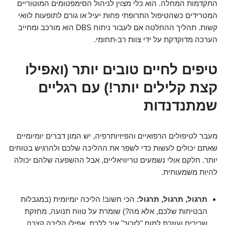
התקדמות המחלה. הוא כלי מצוין לניהול הסימפטומים המוטוריים
המטרידים כשהטיפול התרופתי פחות יעיל או גורם לתופעות לוואי
קשות. תהליך ההחלטה אם לעבור ניתוח DBS הוא מורכב ומחייב
הערכה מדוקדקת על ידי צוות רב-תחומי.
טיפים לחיים טובים יותר (ואפילו
קצת קלילים יותר!) עם רגליים
שמתנדנדות
מעבר לטיפולים הרפואיים והפיזיותרפיה, יש המון דברים יומיומיים
שאתם יכולים לעשות כדי לשפר את ההליכה שלכם ולהרגיש בטוחים
יותר. חלקם אולי נשמעים טריוויאליים, אבל ההשפעה שלהם יכולה
להיות משמעותית.
תרגול, תרגול, תרגול:
הכי חשוב! הליכה יומיומית (במגבלות
הבטיחות שלכם, אלא מה?) שומרת על טווח תנועה, מחזקת
שרירים ועוזרת למוח "לזכור" איך ללכת. אפילו הליכה קצרה