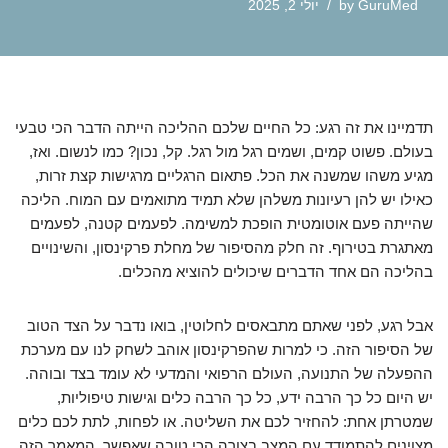
GuruMed
by
יולי 2, 2025
תדמיינו את זה רגע: כל החיים שלכם ההליכה הייתה הדבר הכי טבעי
בעולם. פשוט קמים, ושמים רגל מול רגל. קל, נכון? כמו לנשום. ואז,
מגיע משהו שמשנה את הכל. פתאום הרגליים מרגישות קצת זרות,
כאילו יש להן רעיונות משלהן שלא תמיד מתואמים עם המוח. הליכה
שהייתה פעם אוטומטית הופכת למשימה. לפעמים קטנה, לפעמים
מאתגרת בטירוף. זה חלק מהסיפור של מחלת פרקינסון, והשינויים
בהליכה הם אחד הדברים שיכולים להוציא מהכלים.
אבל רגע, לפני שאתם מתבאסים לחלוטין, בואו נדבר על הצד הטוב
של הסיפור הזה. כי למרות שהפרקינסון אוהב לשחק לנו עם מערכת
ההפעלה של התנועה, העולם הרפואי והמדעי לא עומד בצד ובוהה.
יש היום כל כך הרבה ידע, כל כך הרבה כלים וגישות טיפוליות,
שמטרתן אחת: להחזיר לכם את השליטה. או לפחות, לתת לכם כלים
מצוינים להתמודד עם המצב בצורה הכי טובה שאפשר. המאמר הזה