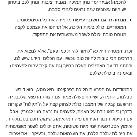
לחכמה! אביזר עזר נותן תמיכה, מגביר יציבות, ונותן לכם ביטחון.
יש היום עיצובים שגם נראים לגמרי סבבה.
מנוחה זה גם חשוב:
עייפות מחמירה את כל הסימפטומים
המוטוריים, כולל בעיות הליכה. אל תדחפו את עצמכם לקצה.
מנוחה טובה יכולה לשפר משמעותית את התפקוד.
זכרו, המטרה היא לא "לחזור להיות כמו פעם", אלא למצוא את
הדרכים הכי טובות לחיות טוב עכשיו, עם הכלים והידע שיש לנו.
ולהתמודד עם האתגרים האלה בחיוך (גם אם קצת עקום לפעמים)
ובאמונה ביכולת שלכם.
התמודדות עם הפרעות הליכה בפרקינסון היא מסע, והוא דורש
סבלנות, התמדה, ושיתוף פעולה צמוד עם הצוות הרפואי שלכם. זה
דורש גם קבלה של המצב ויכולת לצחוק קצת על ה"תקלות" שקורות
בדרך (כי בואו נודה על האמת, לפעמים זה נראה הזוי לגמרי). אבל
עם הטיפול הנכון, הפיזיותרפיה המתאימה, שימוש חכם בטכנולוגיה,
ואימוץ אסטרטגיות יומיומיות פשוטות, אתם יכולים לשפר משמעותית
את היכולת שלכם ללכת, את העצמאות שלכם, ובעיקר – את איכות