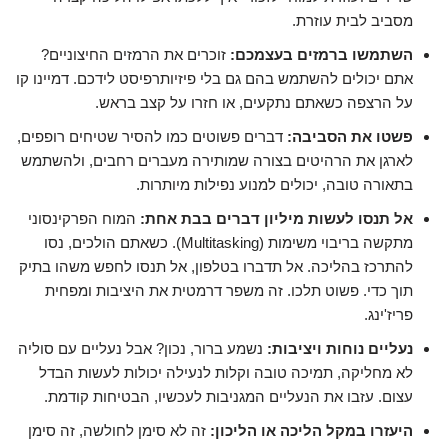
מסביב לבית עוזרת.
השתמשו ברמזים בעצמכם:
זוכרים את הרמזים החיצוניים?
אתם יכולים להשתמש בהם גם בלי פיזיותרפיסט לידכם. דמיינו קו
על הרצפה כשאתם נתקעים, או חזרו על קצב בראש.
פשטו את הסביבה:
דברים פשוטים כמו להסיר שטיחים רופפים,
לארגן את הרהיטים בצורה שמותירה מעברים רחבים, ולהשתמש
בתאורה טובה, יכולים למנוע נפילות מיותרות.
אל תנסו לעשות מיליון דברים בבת אחת:
המוח הפרקינסוני
מתקשה בריבוי משימות (Multitasking). כשאתם הולכים, נסו
להתרכז בהליכה. אל תדברו בטלפון, אל תנסו לחפש משהו בתיק
תוך כדי. פשוט תלכו. זה משפר דרמטית את היציבות ומפחית
פריז'ינג.
נעליים נוחות ויציבות:
נשמע ברור, נכון? אבל נעליים עם סוליה
לא מחליקה, תמיכה טובה וקלות לנעילה יכולות לעשות הבדל
עצום. עזבו את הנעליים המגניבות לעכשיו, הבטיחות קודמת.
היעזרו במקל הליכה או הליכון:
זה לא סימן לחולשה, זה סימן