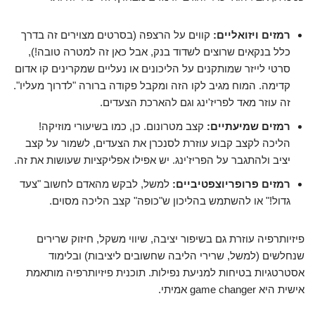
רמזים ויזואליים:
קווים על הרצפה (בסרטים מצוירים זה בדרך
כלל בנקאים שרוצים לשדוד בנק, אבל כאן זה למטרה טובה!),
סרטי לייזר שמותקנים על הליכונים או נעליים שמקרינים קו אדום
קדימה. המוח מגיב לקו הזה ומקבל פקודה ברורה "לדרוך מעליו".
זה עוזר מאד לפריז'ינג וגם להארכת הצעדים.
רמזים שמיעתיים:
קצב מטרונום. כן, כמו בשיעורי מוזיקה!
הליכה לקצב קבוע עוזרת לסנכרן את הצעדים, לשמור על קצב
יציב ולהתגבר על הפריז'ינג. יש אפילו אפליקציות שעושות את זה.
רמזים פרופריוצפטיביים:
למשל, לבקש מהאדם לחשוב "צעד
גדול!" או להשתמש בהליכון ש"כופה" קצב הליכה מסוים.
פיזיותרפיה עוזרת גם בשיפור יציבה, שיווי משקל, חיזוק שרירים
שנחלשים (למשל, שרירי הליבה שחשובים ליציבות) ובלימוד
אסטרטגיות בטיחות למניעת נפילות. תוכנית פיזיותרפיה מותאמת
אישית היא game changer אמיתי.