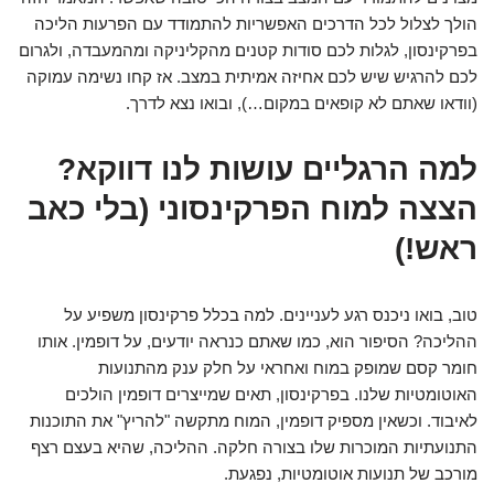
הולך לצלול לכל הדרכים האפשריות להתמודד עם הפרעות הליכה
בפרקינסון, לגלות לכם סודות קטנים מהקליניקה ומהמעבדה, ולגרום
לכם להרגיש שיש לכם אחיזה אמיתית במצב. אז קחו נשימה עמוקה
(וודאו שאתם לא קופאים במקום…), ובואו נצא לדרך.
למה הרגליים עושות לנו דווקא?
הצצה למוח הפרקינסוני (בלי כאב
ראש!)
טוב, בואו ניכנס רגע לעניינים. למה בכלל פרקינסון משפיע על
ההליכה? הסיפור הוא, כמו שאתם כנראה יודעים, על דופמין. אותו
חומר קסם שמופק במוח ואחראי על חלק ענק מהתנועות
האוטומטיות שלנו. בפרקינסון, תאים שמייצרים דופמין הולכים
לאיבוד. וכשאין מספיק דופמין, המוח מתקשה "להריץ" את התוכנות
התנועתיות המוכרות שלו בצורה חלקה. ההליכה, שהיא בעצם רצף
מורכב של תנועות אוטומטיות, נפגעת.