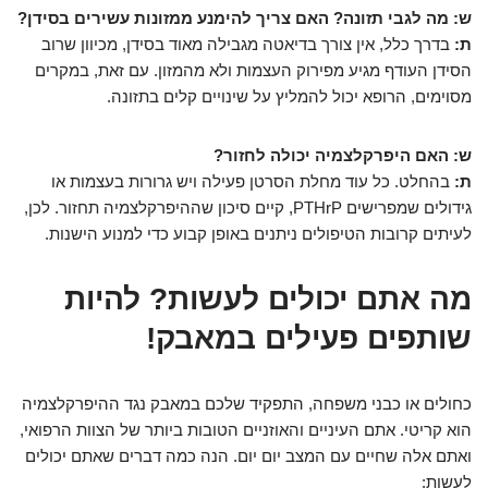
ש: מה לגבי תזונה? האם צריך להימנע ממזונות עשירים בסידן?
ת:
בדרך כלל, אין צורך בדיאטה מגבילה מאוד בסידן, מכיוון שרוב
הסידן העודף מגיע מפירוק העצמות ולא מהמזון. עם זאת, במקרים
מסוימים, הרופא יכול להמליץ על שינויים קלים בתזונה.
ש: האם היפרקלצמיה יכולה לחזור?
ת:
בהחלט. כל עוד מחלת הסרטן פעילה ויש גרורות בעצמות או
גידולים שמפרישים PTHrP, קיים סיכון שההיפרקלצמיה תחזור. לכן,
לעיתים קרובות הטיפולים ניתנים באופן קבוע כדי למנוע הישנות.
מה אתם יכולים לעשות? להיות
שותפים פעילים במאבק!
כחולים או כבני משפחה, התפקיד שלכם במאבק נגד ההיפרקלצמיה
הוא קריטי. אתם העיניים והאוזניים הטובות ביותר של הצוות הרפואי,
ואתם אלה שחיים עם המצב יום יום. הנה כמה דברים שאתם יכולים
לעשות: