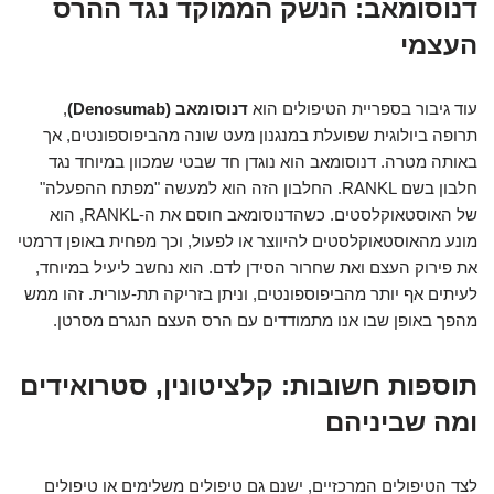
דנוסומאב: הנשק הממוקד נגד ההרס
העצמי
עוד גיבור בספריית הטיפולים הוא
דנוסומאב (Denosumab)
,
תרופה ביולוגית שפועלת במנגנון מעט שונה מהביפוספונטים, אך
באותה מטרה. דנוסומאב הוא נוגדן חד שבטי שמכוון במיוחד נגד
חלבון בשם RANKL. החלבון הזה הוא למעשה "מפתח ההפעלה"
של האוסטאוקלסטים. כשהדנוסומאב חוסם את ה-RANKL, הוא
מונע מהאוסטאוקלסטים להיווצר או לפעול, וכך מפחית באופן דרמטי
את פירוק העצם ואת שחרור הסידן לדם. הוא נחשב ליעיל במיוחד,
לעיתים אף יותר מהביפוספונטים, וניתן בזריקה תת-עורית. זהו ממש
מהפך באופן שבו אנו מתמודדים עם הרס העצם הנגרם מסרטן.
תוספות חשובות: קלציטונין, סטרואידים
ומה שביניהם
לצד הטיפולים המרכזיים, ישנם גם טיפולים משלימים או טיפולים