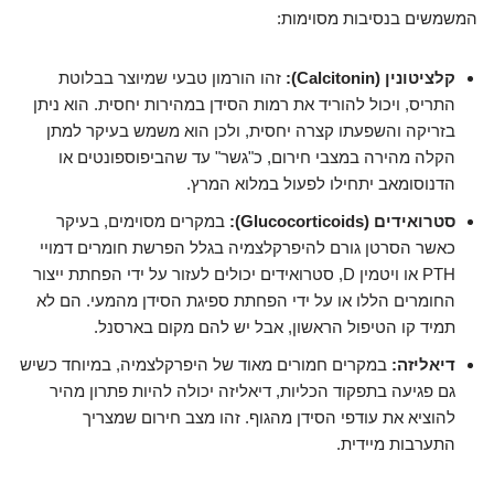
המשמשים בנסיבות מסוימות:
קלציטונין (Calcitonin):
זהו הורמון טבעי שמיוצר בבלוטת
התריס, ויכול להוריד את רמות הסידן במהירות יחסית. הוא ניתן
בזריקה והשפעתו קצרה יחסית, ולכן הוא משמש בעיקר למתן
הקלה מהירה במצבי חירום, כ"גשר" עד שהביפוספונטים או
הדנוסומאב יתחילו לפעול במלוא המרץ.
סטרואידים (Glucocorticoids):
במקרים מסוימים, בעיקר
כאשר הסרטן גורם להיפרקלצמיה בגלל הפרשת חומרים דמויי
PTH או ויטמין D, סטרואידים יכולים לעזור על ידי הפחתת ייצור
החומרים הללו או על ידי הפחתת ספיגת הסידן מהמעי. הם לא
תמיד קו הטיפול הראשון, אבל יש להם מקום בארסנל.
דיאליזה:
במקרים חמורים מאוד של היפרקלצמיה, במיוחד כשיש
גם פגיעה בתפקוד הכליות, דיאליזה יכולה להיות פתרון מהיר
להוציא את עודפי הסידן מהגוף. זהו מצב חירום שמצריך
התערבות מיידית.