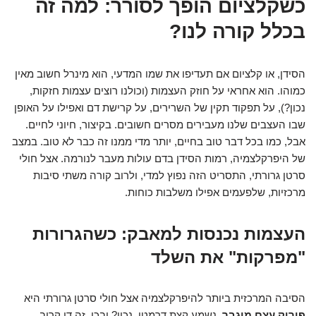
כשקלציום הופך לסורר: למה זה
בכלל קורה לנו?
הסידן, או קלציום אם תעדיפו את שמו המדעי, הוא מינרל חשוב מאין
כמוהו. הוא אחראי על חוזק העצמות (וכולנו רוצים עצמות חזקות,
נכון?), על תפקוד תקין של השרירים, על קרישת דם ואפילו על האופן
שבו העצבים שלנו מעבירים מסרים חשובים. בקיצור, חיוני לחיים.
אבל, כמו בכל דבר טוב בחיים, יותר מדי ממנו זה כבר לא טוב. במצב
של היפרקלצמיה, רמות הסידן בדם עולות מעבר לנורמה. אצל חולי
סרטן גרורתי, התסריט הזה נפוץ למדי, ולרוב קורה משתי סיבות
מרכזיות, שלפעמים אפילו משלבות כוחות.
העצמות נכנסות למאבק: כשהגרורות
"מפרקות" את השלד
הסיבה המרכזית ביותר להיפרקלצמיה אצל חולי סרטן גרורתי היא
פירוק עצם מוגבר
. נשמע קצת דרמטי, נכון? ובכן, זה די קרוב.