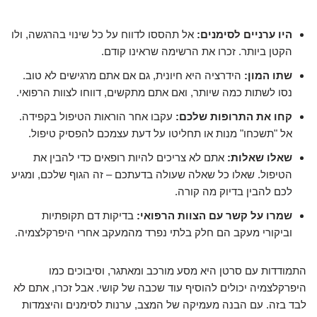
היו ערניים לסימנים:
אל תהססו לדווח על כל שינוי בהרגשה, ולו
הקטן ביותר. זכרו את הרשימה שראינו קודם.
שתו המון:
הידרציה היא חיונית, גם אם אתם מרגישים לא טוב.
נסו לשתות כמה שיותר, ואם אתם מתקשים, דווחו לצוות הרפואי.
קחו את התרופות שלכם:
עקבו אחר הוראות הטיפול בקפידה.
אל "תשכחו" מנות או תחליטו על דעת עצמכם להפסיק טיפול.
שאלו שאלות:
אתם לא צריכים להיות רופאים כדי להבין את
הטיפול. שאלו כל שאלה שעולה בדעתכם – זה הגוף שלכם, ומגיע
לכם להבין בדיוק מה קורה.
שמרו על קשר עם הצוות הרפואי:
בדיקות דם תקופתיות
וביקורי מעקב הם חלק בלתי נפרד מהמעקב אחרי היפרקלצמיה.
התמודדות עם סרטן היא מסע מורכב ומאתגר, וסיבוכים כמו
היפרקלצמיה יכולים להוסיף עוד שכבה של קושי. אבל זכרו, אתם לא
לבד בזה. עם הבנה מעמיקה של המצב, ערנות לסימנים והיצמדות