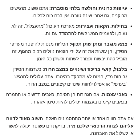
עייפות כרונית וחולשה בלתי מוסברת:
אתם פשוט מרגישים
מרוקנים, גם אחרי שינה טובה. אין לכם כוח לכלום.
בחילות, הקאות ועצירות:
מערכת העיכול "מתעצלת". זה לא
נעים, ולפעמים ממש קשה להתמודד עם זה.
צמא מוגבר ומתן שתן תכוף:
הכליות מנסות להיפטר מעודפי
הסידן, והן עושות את זה על ידי הוצאת נוזלים רבים מהגוף. זה
מוביל להתייבשות ולצורך לשתות ולשתן כל הזמן.
בלבול, קושי בריכוז ושינויים במצב הרוח:
כשרמות הסידן
גבוהות מדי, המוח לא מתפקד במיטבו. אתם עלולים להרגיש
"בערפל" או אפילו לחוות שינויים קיצוניים במצב הרוח.
כאבי עצמות:
אם הגרורות הן הסיבה, כאבים חדשים או החמרה
בכאבים קיימים בעצמות יכולים להיות סימן אזהרה.
אם אתם חווים אחד או יותר מהתסמינים האלה,
חשוב מאוד לדווח
עליהם לצוות הרפואי שלכם מיד
. בדיקת דם פשוטה יכולה לאשר
או לשלול את האבחנה.