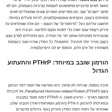
כאשר תאים סרטניים מתפשטים לעצמות (גרורות בעצמות), הם לא
סתם "יושבים" שם. הם מפרישים חומרים שונים שמעודדים תאים
מסוימים בעצם, הנקראים אוסטאוקלסטים, להיות פעילים במיוחד.
תחשבו עליהם כעל "הדחפורים" של העצם – הם אלה שאחראים על
פירוק רקמת עצם ישנה כדי לפנות מקום לחדשה. הבעיה היא
שהגרורות מפעילות אותם יתר על המידה, והם מתחילים לפרק עצם
בקצב מהיר יותר מהרגיל. התוצאה? כל הסידן שהיה אגור בעצמות
משתחרר אל זרם הדם, והופס! יש לנו היפרקלצמיה.
הורמון שובב במיוחד: PTHrP והתעתוע
הגדול
סיבה נוספת, שכיחה לא פחות, היא הפרשה של חומר דמוי הורמון
בשם
Parathyroid Hormone-related Protein (PTHrP)
. אל תיבהלו
מהשם הארוך – הרעיון פשוט. ה-PTHrP דומה מאוד במבנהו
ובפעילותו להורמון ה-PTH (הורמון הפאראתירואיד) הטבעי שלנו,
שאחראי על ויסות רמות הסידן והזרחן בגוף. גידולים סרטניים