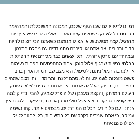
דמיינו לרגע עולם שבו הגוף שלכם, המכונה המשוכללת והמדהימה
הזו, מתחיל לשחק משחקים קצת מוזרים. אולי הוא מרגיש עייף יותר
מהרגיל, קצת מטושטש, או אפילו מנומנם כשאתם הכי רוצים להיות
חדים וברורים. אם אתם או יקירכם מתמודדים עם מחלת הסרטן,
ובמיוחד עם סרטן גרורתי, ייתכן שאתם כבר מכירים את ההפתעות
הבלתי צפויות שהגוף עלול לזמן. אחת מההפתעות הפחות נעימות,
אך למרבה המזל ניתנת לטיפול, היא מצב שבו רמות הסידן בדם
פשוט מזנקות לשמיים. זה לא סתם "קצת יותר מדי"; זהו מצב שמחייב
התייחסות, ובדיוק בגלל זה אנחנו כאן. אנחנו הולכים לצלול לעומק
העולם המרתק (והקצת מעצבן) של היפרקלצמיה, להבין בדיוק למה
היא קופצת לביקור דווקא אצל חולי סרטן גרורתי, ובעיקר – לגלות איך
אנחנו, עם כל הידע והכלים המודרניים, מנצחים אותה. קחו נשימה
עמוקה, כי אתם עומדים לקבל את כל התשובות, בלי לחזור לגוגל
אפילו פעם אחת.