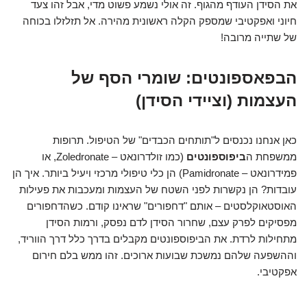
את הסידן העודף מהגוף. זה אולי נשמע פשוט מדי, אבל זהו צעד
חיוני ואפקטיבי שמספק הקלה ראשונית מהירה. אל תזלזלו בכוחה
של שתייה מרובה!
הבפאספונטים: שומרי הסף של
העצמות (וציידי הסידן)
כאן אנחנו נכנסים ל"תותחים הכבדים" של הטיפול. תרופות
ממשפחת ה
ביפוספונטים
(כמו זולדרונאט – Zoledronate, או
פמידרונאט – Pamidronate) הן כלי טיפולי מרכזי ויעיל ביותר. איך הן
עובדות? הן נקשרות לפני השטח של העצמות ומעכבות את פעילות
האוסטאוקלסטים – אותם "דחפורים" שראינו קודם. כשהדחפורים
מפסיקים לפרק עצם, שחרור הסידן לדם נפסק, ורמות הסידן
מתחילות לרדת. את הביפוספונטים מקבלים בדרך כלל דרך הווריד,
וההשפעה שלהם נמשכת שבועות ארוכים. זהו ממש בלם חירום
אפקטיבי.