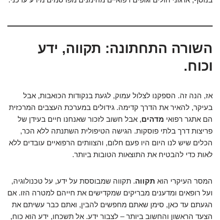
השורה התחתונה: תקווה, ידע
וכוח.
אז, הנה זה. הספקנו לצלול עמוק, לגעת בנקודות הכואבות, אבל
בעיקר, להאיר את הדרך קדימה. גידולים במערכת העצבים המרכזית
הם אתגר רפואי
מדהים
, אבל חשוב לזכור שאנחנו חיים בעידן של
פריצות דרך בלתי פוסקות. הגישה הטיפולית השתנתה ללא הכר,
הכלים שיש לנו היום היו פעם חלום, והצוותים הרפואיים עובדים ללא
לאות כדי להבטיח את התוצאות הטובות ביותר.
המסר העיקרי הוא
תקווה
. תקווה שמבוססת על ידע, על טכנולוגיה,
ועל רופאים ומדענים מבריקים שמקדישים את חייהם למטרה הזו. אם
הגעתם עד כאן, סימן שאתם מחפשים להבין, ואתם כבר עשיתם את
הצעד הראשון והחשוב ביותר – לצבור ידע. אל תשכחו, ידע הוא כוח,