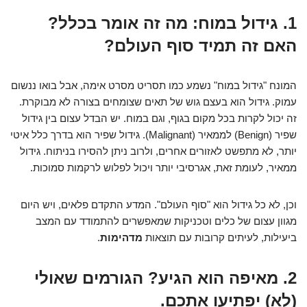
1. גידול במוח: מה זה אומר בכלל?
האם זה תמיד סוף העולם?
המונח "גידול במוח" נשמע כמו תסריט מסרט אימה, אבל בואו ננשום
עמוק. גידול הוא בעצם גוש של תאים שצומחים בצורה לא מבוקרת.
זה יכול לקרות בכל מקום בגוף, וגם במוח. יש הבדל עצום בין גידול
שפיר (Benign) לממאיר (Malignant). גידול שפיר הוא בדרך כלל איטי
יותר, לא מתפשט לאזורים אחרים, ולרוב ניתן להסירו בניתוח. גידול
ממאיר, לעומת זאת, אגרסיבי יותר ויכול לפלוש לרקמות סמוכות.
וכן, לא כל גידול הוא "סוף העולם". המדע התקדם פלאים, ויש היום
מגוון עצום של כלים וטכניקות שמאפשרים להתמודד עם המצב
ביעילות, לעיתים קרובות עם תוצאות
מדהימות
.
2. מאיפה הוא הגיע? הגורמים שאולי
(לא) יפתיעו אתכם.