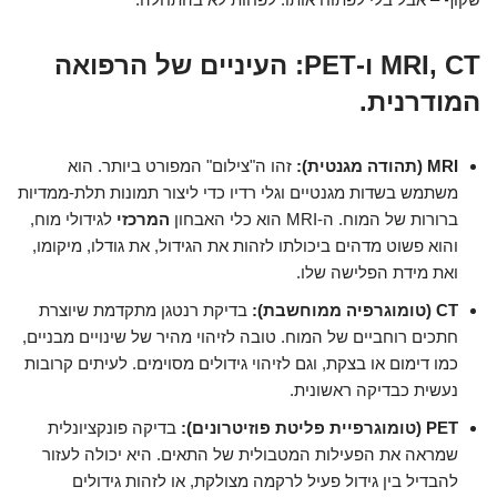
MRI, CT ו-PET: העיניים של הרפואה
המודרנית.
MRI (תהודה מגנטית):
זהו ה"צילום" המפורט ביותר. הוא
משתמש בשדות מגנטיים וגלי רדיו כדי ליצור תמונות תלת-ממדיות
ברורות של המוח. ה-MRI הוא כלי האבחון
המרכזי
לגידולי מוח,
והוא פשוט מדהים ביכולתו לזהות את הגידול, את גודלו, מיקומו,
ואת מידת הפלישה שלו.
CT (טומוגרפיה ממוחשבת):
בדיקת רנטגן מתקדמת שיוצרת
חתכים רוחביים של המוח. טובה לזיהוי מהיר של שינויים מבניים,
כמו דימום או בצקת, וגם לזיהוי גידולים מסוימים. לעיתים קרובות
נעשית כבדיקה ראשונית.
PET (טומוגרפיית פליטת פוזיטרונים):
בדיקה פונקציונלית
שמראה את הפעילות המטבולית של התאים. היא יכולה לעזור
להבדיל בין גידול פעיל לרקמה מצולקת, או לזהות גידולים