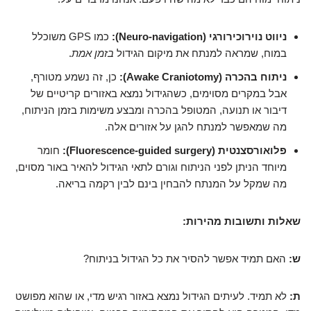
ניווט נוירוכירורגי (Neuro-navigation):
כמו GPS משוכלל
במוח, שמראה למנתח את מיקום הגידול
בזמן אמת
.
ניתוח בהכרה (Awake Craniotomy):
כן, זה נשמע מטורף,
אבל במקרים מסוימים, כשהגידול נמצא באזורים קריטיים של
דיבור או תנועה, המטופל בהכרה ומבצע משימות בזמן הניתוח,
מה שמאפשר למנתח להגן על אזורים אלה.
פלואורסצנטית (Fluorescence-guided surgery):
חומר
מיוחד הניתן לפני הניתוח וגורם לתאי הגידול להאיר באור מסוים,
מה שמקל על המנתח להבחין בינם לבין רקמה בריאה.
שאלות ותשובות מהירות:
ש:
האם תמיד אפשר להסיר את כל הגידול בניתוח?
ת:
לא תמיד. לעיתים הגידול נמצא באזור רגיש מדי, או שהוא מפושט