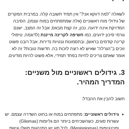
לשאלה "למה דווקא אני?" אין תמיד תשובה קלה. במרבית המקרים
של גידולי מוח ראשוניים (אלה שמתפתחים במוח עצמו), הסיבה
המדויקת אינה ידועה. נכון, זה קצת מבאס, אבל זה המצב. ישנם
גורמי סיכון ידועים, כמו
חשיפה לקרינה מייננת
(לדוגמה, טיפולי
קרינה קודמים בראש), ובתסמונות גנטיות נדירות. אבל רובנו פשוט
זוכים ב"הגרלה" שאיש לא רוצה לזכות בה. חדשות טובות? זה לא
אומר שאתם צריכים לחיות בפחד תמידי, אלא פשוט להיות מודעים.
3. גידולים ראשוניים מול משניים:
המדריך המהיר.
חשוב להבין את ההבדל:
גידולים ראשוניים:
מתפתחים במוח או בחוט השדרה עצמם. יש
עשרות סוגים, כשהשכיחים ביותר הם גליומות (Gliomas)
ומנינגיומות (Meningiomas). לכל סוג יש התנהגות משלו וגישת