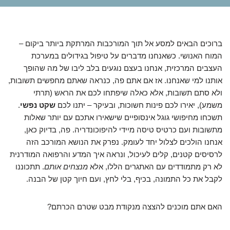
ברוכים הבאים למסע אל תוך המורכבות המרתקת ביותר ביקום –
המוח האנושי. כשאנחנו מדברים על טיפול בגידולים במערכת
העצבים המרכזית, אנחנו בעצם נוגעים בלב ליבו של מה שהופך
אותנו למי שאנחנו. אז אם אתם פה, כנראה שאתם מחפשים תשובות,
ולא סתם תשובות, אלא כאלה שיפתחו לכם את הראש (תרתי
משמע), יאירו לכם פינות חשוכות, ובעיקר – יתנו לכם
שקט נפשי
.
תשכחו מחיפושי גוגל אינסופיים שישאירו אתכם עם יותר שאלות
מתשובות ועם כרטיס טיסה מיידי להיפוכונדריה. פה, בדיוק כאן,
אנחנו הולכים לצלול יחד לעומק. נפרק את הנושא המורכב הזה
לרסיסים קטנים, קלים לעיכול, ונראה איך המדע והרפואה המודרנית
לא רק מתמודדים עם האתגרים הללו, אלא
מנצחים אותם
. תתכוננו
לקבל את כל התמונה, בכיף, בלי לחץ, ועם חיוך קטן של הבנה.
האם אתם מוכנים להצצה מנקודת מבט שטרם הכרתם?