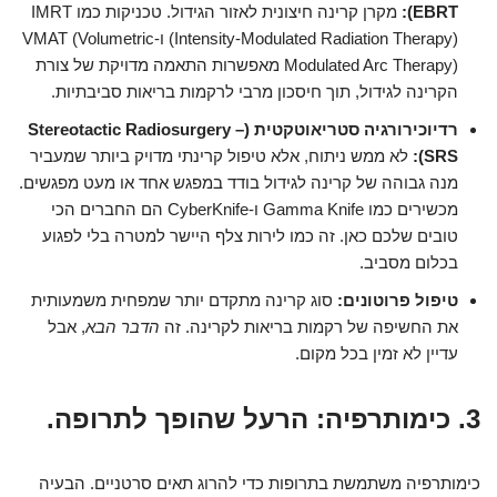
EBRT):
מקרן קרינה חיצונית לאזור הגידול. טכניקות כמו IMRT
(Intensity-Modulated Radiation Therapy) ו-VMAT (Volumetric
Modulated Arc Therapy) מאפשרות התאמה מדויקת של צורת
הקרינה לגידול, תוך חיסכון מרבי לרקמות בריאות סביבתיות.
רדיוכירורגיה סטריאוטקטית (Stereotactic Radiosurgery –
SRS):
לא ממש ניתוח, אלא טיפול קרינתי מדויק ביותר שמעביר
מנה גבוהה של קרינה לגידול בודד במפגש אחד או מעט מפגשים.
מכשירים כמו Gamma Knife ו-CyberKnife הם החברים הכי
טובים שלכם כאן. זה כמו לירות צלף היישר למטרה בלי לפגוע
בכלום מסביב.
טיפול פרוטונים:
סוג קרינה מתקדם יותר שמפחית משמעותית
את החשיפה של רקמות בריאות לקרינה. זה
הדבר הבא
, אבל
עדיין לא זמין בכל מקום.
3. כימותרפיה: הרעל שהופך לתרופה.
כימותרפיה משתמשת בתרופות כדי להרוג תאים סרטניים. הבעיה