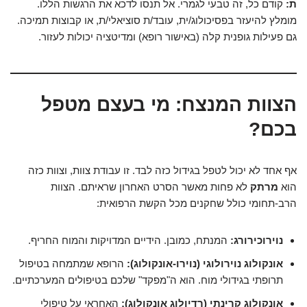
ת:
קודם כל, זה טבעי לגמרי. אל תנסו לדכא את הרגשות הללו.
מומלץ להיעזר בפסיכולוג/ית, עובד/ת סוציאלי/ת, או קבוצות תמיכה.
גם פעילות גופנית קלה (באישור רופא) ומדיטציה יכולות לעזור.
הצוות המנצח: מי בעצם מטפל
בכם?
אף אחד לא יכול לטפל בגידול כזה לבד. זו עבודת צוות, וצוות כזה
הוא
מרתק
לא פחות מאשר הסרט האחרון שראיתם. הצוות
הרב-תחומי כולל שחקנים מכל הקשת הרפואית:
נוירוכירורג:
המנתח, כמובן. הידיים המדויקות והמוח החריף.
אונקולוג נוירולוגי (נוירו-אונקולוג):
הרופא שמתמחה בטיפול
תרופתי בגידולי מוח. הוא ה"מפקד" שלכם בטיפולים המערכתיים.
אונקולוג קרינתי (רדיולוג אונקולוג):
האחראי על טיפולי