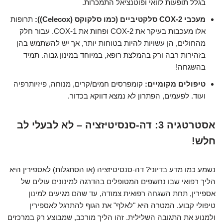
בגלל תופעות לוואי ופוטנציאל התמכרות.
מעכבי COX-2 סלקטיביים (כמו סלקוקס (Celecox)):
תרופות
אלו מעכבות בעיקר את COX-2 ופחות את COX-1. עבור חלק
מהחולים, הן עשויות להיות בטוחות יותר, אך יש להשתמש בהן
בזהירות רבה ורק בהמלצת רופא, במיוחד במינון גבוה. תמיד
בהשגחה!
טיפולים מקומיים:
קומפרסים חמים/קרים, מנוחה, פיזיותרפיה
ועוד. לפעמים, הפתרון לא נמצא דווקא בכדור.
אסטרטגיה 3: דה-סנסיטיזציה – לא לבעלי לב
חלש!
נשמע כמו מדע בדיוני? דה-סנסיטיזציה (או הסתגלות) לאספירין היא
הליך רפואי שבו נחשפים המטופלים בהדרגה למינונים עולים של
אספירין, תחת השגחה רפואית צמודה, עד שהם מגיעים למינון
טיפולי קבוע. המטרה היא "לאלף" את הגוף להתרגל לאספירין
ולמנוע את התגובה השלילית. זהו הליך מורכב, שמבוצע רק במרכזים