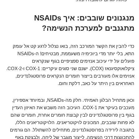
מנגנונים שובבים: איך NSAIDs
מתגנבים למערכת הנשימה?
כדי להבין את הקשר המורכב הזה, בואו נצלול לרגע קט אל עומק
התא, בלי יותר מדי ביוכימיה משעממת, מבטיחים! ה-NSAIDs
פועלים על ידי עיכוב אנזימים ספציפיים בגוף שנקראים
ציקלואוקסיגנאז (COX). ישנם שני סוגים עיקריים: COX-1 ו-COX-2.
אנזימים אלו מעורבים בייצור חומרים הנקראים פרוסטגלנדינים,
האחראים בין היתר על כאב, דלקת וחום.
וכאן מתחיל הבלגן האמיתי. חלק מה-NSAIDs, ובמיוחד אספירין,
מעכבים בעיקר את COX-1. העיכוב הזה משבש את האיזון העדין
בגוף בין פרוסטגלנדינים לבין קבוצת חומרים אחרת, חומרים שהם
לא פחות שובבים, המכונים לויקוטריאנים. הלויקוטריאנים הללו,
בתגובה לירידה בפרוסטגלנדינים, מתחילים להשתולל. הם גורמים
להתכווצות דרכי הנשימה, לייצור מוגבר של ליחה, ולבצקת באף