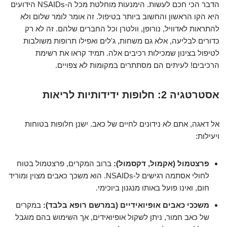
הדבר הכי חכם לעשות. הימנעות מוחלטת מכל ה-NSAIDs הידועים
היא הקו הראשון והחשוב ביותר בטיפול. זה אומר לומר שלום ולא
להתראות לאדוויל, נורופן, וולטרן וכל החברים שלהם. זה לא רק
כדורים לבליעה, אלא גם משחות, ג'לים ואפילו תרופות משולבות
לטיפול בצינון שמכילות רכיבים אלה. תמיד קראו את רשימת
הרכיבים! לעיתים הם מסתתרים במקומות לא צפויים.
אסטרטגיה 2: חלופות ידידותיות לריאות
אל דאגה, אתם לא נידונים לחיים של כאב. ישנן חלופות בטוחות
ויעילות:
פרצטמול (אקמול, דקסמול):
ברוב המקרים, פרצטמול בטוח
לחולי אסתמה רגישים ל-NSAIDs. הוא משכך כאבים מצוין ומוריד
חום, ואינו פועל באותו מנגנון ביוכימי.
משככי כאבים אופיואידיים (במרשם רופא בלבד):
במקרים
של כאב חמור, ניתן לשקול אופיואידים, אך השימוש בהם מוגבל