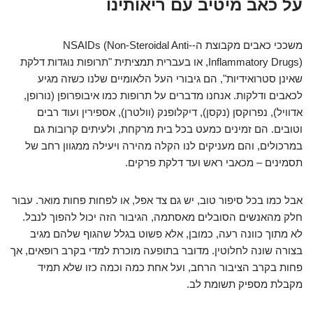
על כאב מיטיב עם ריאותינו
משככי כאבים מקבוצת ה-NSAIDs (Non-Steroidal Anti-
Inflammatory Drugs), או בעברית תמציתית "תרופות נוגדות דלקת
שאינן סטרואידיות", הם גיבורי העל הלאומיים שלנו כשזה מגיע
לכאבים ודלקות. אנחנו מדברים על תרופות כמו איבופרופן (נורופן,
אדוויל), נפרוקסן (נקסן), דיקלופנק (וולטרן), אספירין ועוד רבים
וטובים. הם זמינים כמעט בכל בית מרקחת, ולעיתים קרובות גם
במרכולים, והם מעניקים לנו הקלה מהירה ויעילה ממגוון רחב של
תסמינים – מכאבי ראש ועד דלקת פרקים.
אבל כמו בכל סיפור טוב, יש גם צד אפל, או לפחות פחות מואר. עבור
חלק מהאנשים הסובלים מאסתמה, הגיבור הזה יכול להפוך לנבל.
לא מתוך כוונה רעה, כמובן, אלא פשוט בגלל שהגוף שלהם מגיב
בצורה שונה לחלוטין. מדובר בתופעה מוכרת למדי בקרב רופאים, אך
פחות בקרב הציבור הרחב, ועל אחת כמה וכמה כזו שלא תמיד
מקבלת מספיק תשומת לב.