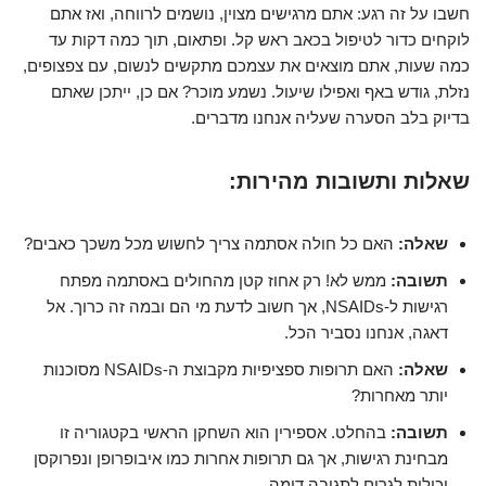
חשבו על זה רגע: אתם מרגישים מצוין, נושמים לרווחה, ואז אתם
לוקחים כדור לטיפול בכאב ראש קל. ופתאום, תוך כמה דקות עד
כמה שעות, אתם מוצאים את עצמכם מתקשים לנשום, עם צפצופים,
נזלת, גודש באף ואפילו שיעול. נשמע מוכר? אם כן, ייתכן שאתם
בדיוק בלב הסערה שעליה אנחנו מדברים.
שאלות ותשובות מהירות:
שאלה:
האם כל חולה אסתמה צריך לחשוש מכל משכך כאבים?
תשובה:
ממש לא! רק אחוז קטן מהחולים באסתמה מפתח
רגישות ל-NSAIDs, אך חשוב לדעת מי הם ובמה זה כרוך. אל
דאגה, אנחנו נסביר הכל.
שאלה:
האם תרופות ספציפיות מקבוצת ה-NSAIDs מסוכנות
יותר מאחרות?
תשובה:
בהחלט. אספירין הוא השחקן הראשי בקטגוריה זו
מבחינת רגישות, אך גם תרופות אחרות כמו איבופרופן ונפרוקסן
יכולות לגרום לתגובה דומה.