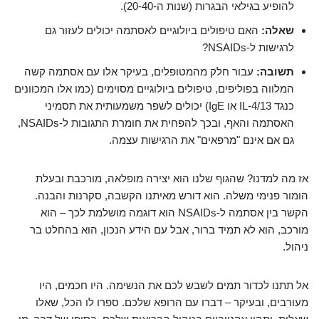
להופיע בגילאי הבגרות (שנות ה-20-40).
שאלה:
האם טיפולים ביולוגיים לאסתמה יכולים לעזור גם
לרגישות ל-NSAIDs?
תשובה:
עבור חלק מהמטופלים, בעיקר אלו עם אסתמה קשה
המלווה בפוליפים, טיפולים ביולוגיים מסוימים (כמו אלו המכוונים
כנגד IL-4/13 או IgE) יכולים לשפר משמעותית את תסמיני
האסתמה והאף, ובכך להפחית את חומרת התגובות ל-NSAIDs,
גם אם אינם "מרפאים" את הרגישות עצמה.
אז מה למדנו? שהגוף שלנו הוא יצירה מופלאה, מורכבת ובעלת
הומור פנימי משלה. הוא דורש מאיתנו הקשבה, סקרנות והבנה.
הקשר בין אסתמה ל-NSAIDs הוא דוגמה מושלמת לכך – הוא
מורכב, הוא לא תמיד ברור, אבל עם הידע הנכון, הוא בהחלט בר
ניהול.
אל תתנו לכדור תמים לשבש לכם את הנשימה. היו חכמים, היו
מעורבים, ובעיקר – דברו עם הרופא שלכם. ספרו לו הכל, שאלו