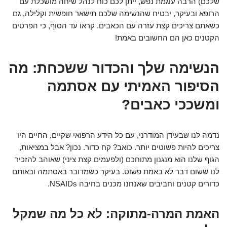
שלכם) הרבה עוגמת נפש, ייתן לכם כוח לנהל שיחה מושכלת עם
הרופא ובעיקר, יבטיח שהנשימה שלכם תישאר חופשית וקלילה, גם
כשאתם צריכים קצת עזרה עם הכאבים. קראו עד הסוף, כי הפרטים
הקטנים כאן הם החשובים באמת!
הנשימה שלך והכדור ששכחת: מה
הסיפור האמיתי עם אסתמה
ומשככי כאבים?
נדמה לנו שבעידן המודרני, עם כל הידע הרפואי שקיים, החיים היו
צריכים להיות פשוטים יותר. כואב? קח כדור. נכון? אבל במציאות,
הגוף שלנו הוא מנגנון מתוחכם (ולפעמים קצת ציני) שאוהב להזכיר
לנו ששום דבר לא באמת פשוט. בעיקר כשמדובר באסתמה ובאותם
כדורים קטנים וחביבים שאנחנו מכנים בחיבה NSAIDs.
האמת המרה-מתוקה: לא כל מה שמקל