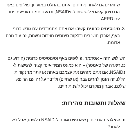
שחוזרים גם לאחר ניתוחים, אתם בהחלט במועדון. פוליפים באף
הם סימן קלאסי לרגישות ל-NSAIDs, וכמעט תמיד מופיעים יחד
עם AERD.
סינוסיטיס כרונית קשה:
אם אתם מתמודדים עם גודש כרוני
באף, אובדן חוש ריח ודלקות סינוסים חוזרות ונשנות, זה עוד נורה
אדומה.
השילוש הזה – אסתמה, פוליפים באף וסינוסיטיס כרונית (הידוע גם
כטריאדה של סאמטר) – הוא כמעט תמיד אינדיקציה לרגישות ל-
NSAIDs. אם אתם מזהים את עצמכם באחת או יותר מהנקודות
הללו, זה הזמן להרים גבה (או שתיים) ולדבר על זה עם הרופא
שלכם. אבחון מוקדם יכול לשנות חיים.
שאלות ותשובות מהירות:
שאלה:
האם ייתכן שארגיש תגובה ל-NSAID כלשהו, אבל לא
לאחר?