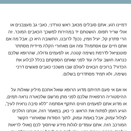
דמיינו רגע. אתם סובלים מכאב ראש טורדני, כאבי גב מעצבנים או
אולי שריר תפוס. הושטתם יד במהירות למשכך הכאבים המוכר. זה
הרי פתרון קל, יעיל וזמין, נכון? לרובנו, התשובה היא כן. אבל מה אם
אתם חיים עם אסתמה? ומה אם מאחורי הקלה מיידית מסתתר
פוטנציאל לדרמת נשימה קטנה, או לפעמים גדולה, שהרופא שלכם
כנראה חושב עליה עוד לפני שאתם הספקתם בכלל לבלוע את
הכדור? ברוכים הבאים לעולם שבו משככי כאבים פוגשים דרכי
נשימה, ולא תמיד מסתדרים בשלום.
אז אם אי פעם תהיתם מדוע הרופא שואל אתכם מיליון שאלות על
ההיסטוריה הרפואית שלכם לפני מתן מרשם שלכאורה נראה תמים,
או מדוע אתם לפעמים חווים התקף אסתמה "ללא סיבה נראית לעין",
הגיע הזמן לפתוח את הראש. כי כאן, במאמר הזה, אנחנו הולכים
לצלול עמוק, אבל באמת עמוק, לתוך הסודות שמאחורי הקשר
המורכב הזה. אתם עומדים לגלות מידע שיחסוך לכם (ואולי לריאות