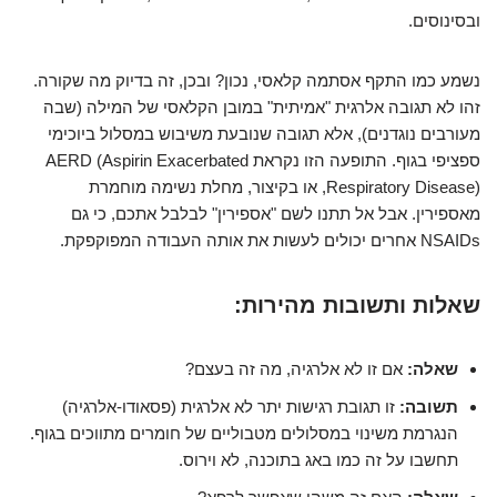
ובסינוסים.
נשמע כמו התקף אסתמה קלאסי, נכון? ובכן, זה בדיוק מה שקורה.
זהו לא תגובה אלרגית "אמיתית" במובן הקלאסי של המילה (שבה
מעורבים נוגדנים), אלא תגובה שנובעת משיבוש במסלול ביוכימי
ספציפי בגוף. התופעה הזו נקראת AERD (Aspirin Exacerbated
Respiratory Disease), או בקיצור, מחלת נשימה מוחמרת
מאספירין. אבל אל תתנו לשם "אספירין" לבלבל אתכם, כי גם
NSAIDs אחרים יכולים לעשות את אותה העבודה המפוקפקת.
שאלות ותשובות מהירות:
שאלה:
אם זו לא אלרגיה, מה זה בעצם?
תשובה:
זו תגובת רגישות יתר לא אלרגית (פסאודו-אלרגיה)
הנגרמת משינוי במסלולים מטבוליים של חומרים מתווכים בגוף.
תחשבו על זה כמו באג בתוכנה, לא וירוס.