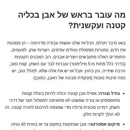
מה עובר בראש של אבן בכליה
קטנה ועקשנית?
בואו נדבר תכלס. הכליות שלנו עושות עבודה מדהימה – הן מסננות
את הדם, נפטרות מפסולת ונוזלים עודפים, ויוצרות שתן. לפעמים,
החומרים האלה מתגבשים ויוצרים אבנים. רוב האבנים הקטנות
(בדרך כלל פחות מ-5 מילימטר) עוברות לבד עם השתן. קצת כאב,
הרבה שתייה, והן בחוץ. אבל אז יש את אלה שלא. למה? טוב, יש
כמה סיבות טובות (מנקודת מבטה של האבן, כמובן):
גודל וצורה:
אפילו אבן קטנה יכולה להיות בעלת קצוות
מחוספסים או צורה שפשוט לא מתאימה למסלול הצר של דרכי
השתן. דמיינו מכונית גדולה מדי שמנסה להיכנס לחניה קטנה. זה
לא הולך לקרות חלק.
מיקום אסטרטגי:
אבן שנתקעת במקום צר או בזווית לא נוחה