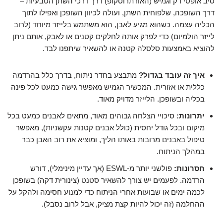
סיב אופטי דק וגמיש (האורתרוסקופ) דרך דרכי השתן הטבעיות –
דרך השופכה, שלפוחית השתן, ועולה לכיוון השופכן ואפילו לתוך
הכליה עצמה. כשהוא מגיע לאבן, הוא משתמש בלייזר מיוחד (לרוב
לייזר הולמיום) כדי לפרק אותה לחלקים קטנים או לאבק, אותם ניתן
להוציא באמצעות סלסלה קטנה או להשאיר שיתפנו לבד.
איך זה עובד בגדול?
מתבצע בחדר ניתוח, בדרך כלל בהרדמה
כללית או אזורית. המכשיר הגמיש מאפשר גישה כמעט לכל פינה
בכליה ובשופכן. הלייזר מדויק מאוד.
יתרונות:
סיכויי הצלחה גבוהים מאוד, מתאים לאבנים כמעט בכל
מיקום ובכל גודל יחסית (כולל אבנים קטנות עקשניות), מאפשר
טיפול באבנים מרובות באותו הליך, ומוציא את רוב האבן כבר
במהלך הניתוח.
חסרונות:
פולשני יותר מ-ESWL (אך עדיין מינימלי), דורש
הרדמה. לפעמים יש צורך להשאיר סטנט (צינורית דקה) בשופכן
לכמה ימים או שבועות אחרי הניתוח כדי למנוע חסימה ולהקל על
ההחלמה (זה יכול להיות קצת מציק, אבל לרוב נסבל).