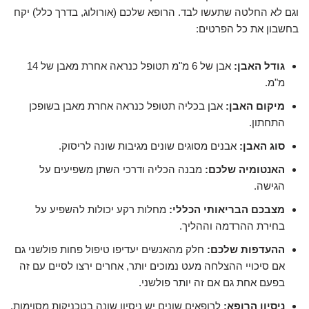
וגם לא החלטה שתעשו לבד. הרופא שלכם (אורולוג, בדרך כלל) יקח
בחשבון את כל הפרטים:
גודל האבן:
אבן של 6 מ"מ תטופל כנראה אחרת מאבן של 14
מ"מ.
מיקום האבן:
אבן בכליה תטופל כנראה אחרת מאבן בשופכן
התחתון.
סוג האבן:
אבנים מסוגים שונים מגיבות שונה לריסוק.
האנטומיה שלכם:
מבנה הכליה ודרכי השתן משפיעים על
הגישה.
מצבכם הבריאותי הכללי:
מחלות רקע יכולות להשפיע על
בחירת ההרדמה וההליך.
ההעדפות שלכם:
חלק מהאנשים יעדיפו טיפול פחות פולשני גם
אם סיכויי ההצלחה מעט נמוכים יותר, אחרים ירצו לסיים עם זה
בפעם אחת גם אם זה יותר פולשני.
ניסיון הרופא:
לרופאים שונים יש ניסיון שונה בטכניקות מסוימות.