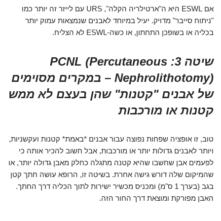
אם ESWL היא ה"ארטילריה הקלה", URS עם לייזר זה יותר כמו
"ניתוח סייבר" מדויק. יעיל במיוחד לאבנים שנמצאות עמוק יותר
בכליה או בשופכן התחתון, או כשה-ESWL לא הצליח.
שיטה 3: PCNL (Percutaneous
Nephrolithotomy) – במקרים מסוימים
של אבנים "קטנות" שהן בעצם לא ממש
קטנות או מורכבות
טוב, זו אופציה שפחות נפוצה עבור אבנים *באמת* קטנות ועקשניות,
ויותר לאבנים גדולות יותר או מורכבות, אבל חשוב להכיר אותה כי
לפעמים אבן שחשבו שהיא קטנה מתגלה כחלק מאבן גדולה יותר, או
שהמיקום שלה דורש גישה אחרת. בשיטה זו, הרופא עושה חתך קטן
בגב (בערך 1 ס"מ) ומכניס מכשיר ישירות לתוך הכליה דרך החתך.
האבן מפורקת ומוצאת דרך החור הזה.