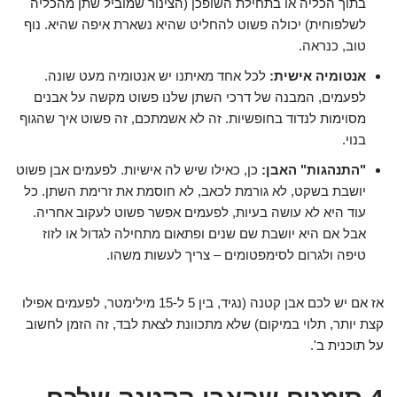
בתוך הכליה או בתחילת השופכן (הצינור שמוביל שתן מהכליה
לשלפוחית) יכולה פשוט להחליט שהיא נשארת איפה שהיא. נוף
טוב, כנראה.
אנטומיה אישית:
לכל אחד מאיתנו יש אנטומיה מעט שונה.
לפעמים, המבנה של דרכי השתן שלנו פשוט מקשה על אבנים
מסוימות לנדוד בחופשיות. זה לא אשמתכם, זה פשוט איך שהגוף
בנוי.
"התנהגות" האבן:
כן, כאילו שיש לה אישיות. לפעמים אבן פשוט
יושבת בשקט, לא גורמת לכאב, לא חוסמת את זרימת השתן. כל
עוד היא לא עושה בעיות, לפעמים אפשר פשוט לעקוב אחריה.
אבל אם היא יושבת שם שנים ופתאום מתחילה לגדול או לזוז
טיפה ולגרום לסימפטומים – צריך לעשות משהו.
אז אם יש לכם אבן קטנה (נגיד, בין 5 ל-15 מילימטר, לפעמים אפילו
קצת יותר, תלוי במיקום) שלא מתכוונת לצאת לבד, זה הזמן לחשוב
על תוכנית ב'.