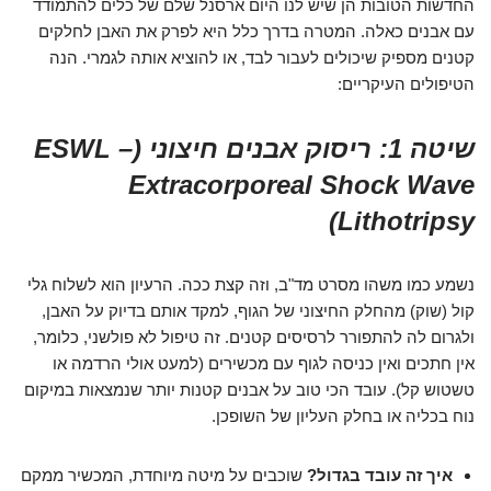
החדשות הטובות הן שיש לנו היום ארסנל שלם של כלים להתמודד
עם אבנים כאלה. המטרה בדרך כלל היא לפרק את האבן לחלקים
קטנים מספיק שיכולים לעבור לבד, או להוציא אותה לגמרי. הנה
הטיפולים העיקריים:
שיטה 1: ריסוק אבנים חיצוני (ESWL –
Extracorporeal Shock Wave
Lithotripsy)
נשמע כמו משהו מסרט מד"ב, וזה קצת ככה. הרעיון הוא לשלוח גלי
קול (שוק) מהחלק החיצוני של הגוף, למקד אותם בדיוק על האבן,
ולגרום לה להתפורר לרסיסים קטנים. זה טיפול לא פולשני, כלומר,
אין חתכים ואין כניסה לגוף עם מכשירים (למעט אולי הרדמה או
טשטוש קל). עובד הכי טוב על אבנים קטנות יותר שנמצאות במיקום
נוח בכליה או בחלק העליון של השופכן.
איך זה עובד בגדול?
שוכבים על מיטה מיוחדת, המכשיר ממקם