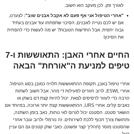
לאורך זמן. לכן מעקב הוא חשוב.
"אחרי הטיפול אני אף פעם לא אקבל אבנים שוב":
לצערנו,
אם יש לכם נטייה לאבנים, הסיכוי שתפתחו עוד אבנים בעתיד
גבוה יחסית. אבל החדשות הטובות? יש מה לעשות כדי להפחית
את הסיכון!
החיים אחרי האבן: התאוששות ו-7
טיפים למניעת ה"אורחת" הבאה
אחרי טיפול באבן, תקופת ההתאוששות תלויה כמובן בסוג הטיפול.
אחרי ESWL, לרוב חוזרים לפעילות די מהר, אבל חשוב לשתות
הרבה כדי לעזור לרסיסים לצאת. יכול להיות קצת דם בשתן או
כאבים קלים. אחרי URS, ההתאוששות קצת יותר ארוכה, במיוחד אם
הושאר סטנט. הסטנט יכול לגרום לאי נוחות, כאב בזמן השתנה,
ותחושת צורך תכוף ללכת לשירותים. זה נורמלי ולרוב עובר אחרי
שהסטנט מוסר (תהליך קצר ופשוט). כאבי שתן קטנים גם הם עניין
רגיל.