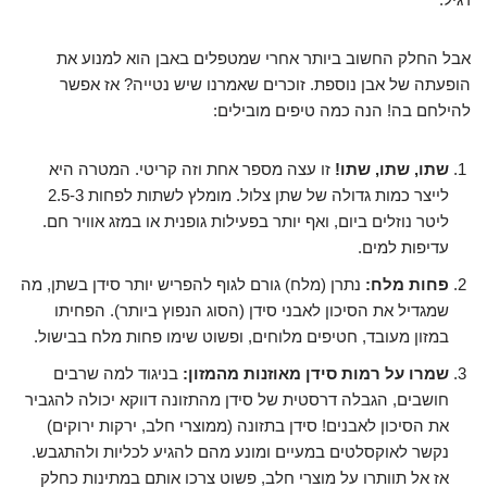
אבל החלק החשוב ביותר אחרי שמטפלים באבן הוא למנוע את
הופעתה של אבן נוספת. זוכרים שאמרנו שיש נטייה? אז אפשר
להילחם בה! הנה כמה טיפים מובילים:
שתו, שתו, שתו!
זו עצה מספר אחת וזה קריטי. המטרה היא
לייצר כמות גדולה של שתן צלול. מומלץ לשתות לפחות 2.5-3
ליטר נוזלים ביום, ואף יותר בפעילות גופנית או במזג אוויר חם.
עדיפות למים.
פחות מלח:
נתרן (מלח) גורם לגוף להפריש יותר סידן בשתן, מה
שמגדיל את הסיכון לאבני סידן (הסוג הנפוץ ביותר). הפחיתו
במזון מעובד, חטיפים מלוחים, ופשוט שימו פחות מלח בבישול.
שמרו על רמות סידן מאוזנות מהמזון:
בניגוד למה שרבים
חושבים, הגבלה דרסטית של סידן מהתזונה דווקא יכולה להגביר
את הסיכון לאבנים! סידן בתזונה (ממוצרי חלב, ירקות ירוקים)
נקשר לאוקסלטים במעיים ומונע מהם להגיע לכליות ולהתגבש.
אז אל תוותרו על מוצרי חלב, פשוט צרכו אותם במתינות כחלק