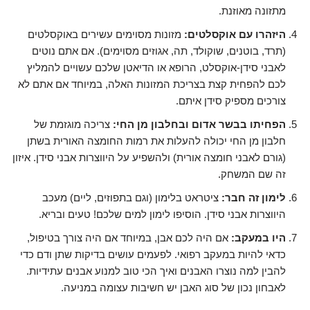
מתזונה מאוזנת.
היזהרו עם אוקסלטים:
מזונות מסוימים עשירים באוקסלטים
(תרד, בוטנים, שוקולד, תה, אגוזים מסוימים). אם אתם נוטים
לאבני סידן-אוקסלט, הרופא או הדיאטן שלכם עשויים להמליץ
לכם להפחית קצת בצריכת המזונות האלה, במיוחד אם אתם לא
צורכים מספיק סידן איתם.
הפחיתו בבשר אדום ובחלבון מן החי:
צריכה מוגזמת של
חלבון מן החי יכולה להעלות את רמות החומצה האורית בשתן
(גורם לאבני חומצה אורית) ולהשפיע על היווצרות אבני סידן. איזון
זה שם המשחק.
לימון זה חבר:
ציטראט בלימון (וגם בתפוזים, ליים) מעכב
היווצרות אבני סידן. הוסיפו לימון למים שלכם! טעים ובריא.
היו במעקב:
אם היה לכם אבן, במיוחד אם היה צורך בטיפול,
כדאי להיות במעקב רפואי. לפעמים עושים בדיקות שתן ודם כדי
להבין למה נוצרו האבנים ואיך הכי טוב למנוע אבנים עתידיות.
לאבחון נכון של סוג האבן יש חשיבות עצומה במניעה.