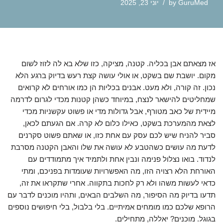
GuruMed
by
יוני 23, 2025
אז מצאתם אבן בכליה. קטנה, מציקה, כזו שלא בא לה לזוז לשום
מקום. יושבת שם בשקט, או אולי עושה קצת רעש בדיוק ברגע הלא
נכון. זה קורה, ולא מעט. אבנים בכליות הן כמו אורחים לא קרואים
שמחליטים להישאר לנצח, במיוחד כשהן קטנות מכדי לגרום לדרמה
מיידית של כאב מטורף, אבל גדולות מדי או פשוט עקשניות מכדי
לצאת מהמערכת בשקט, כאילו כלום לא קרה. אם הגעתם לכאן,
סביר להניח שיש לכם עסק עם אחת כזו, או שאתם פשוט סקרנים
לדעת מה עושים כשהטבע לא עושה את שלו והאבן הקטנה מסרבת
לנדוד. בואו נצלול פנימה ונבין אחת ולתמיד איך מתמודדים עם
האורחת הלא רצויה הזו, מה האפשרויות שעומדות בפניכם, ומתי
כדאי לעשות משהו ולא רק לחכות בתקווה. אחרי שתקראו את זה,
תדעו בדיוק מה הסיפור, מה השלבים הבאים, ותהיו מוכנים לדבר עם
הרופא שלכם כמו מומחים אמיתיים. בלי בלבול, בלי חיפושים נוספים
בגוגל. מוכנים? יאללה, מתחילים.