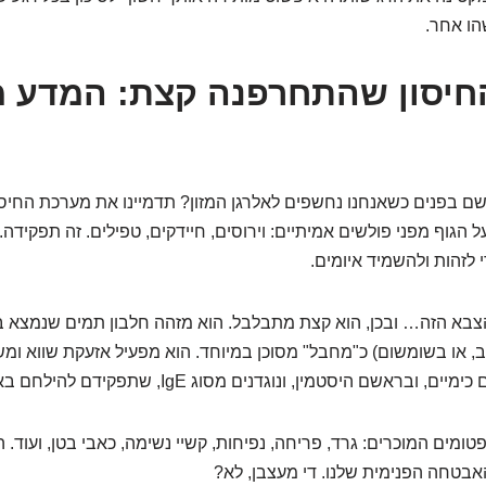
הו אחר.
יסון שהתחרפנה קצת: המדע מ
ם בפנים כשאנחנו נחשפים לאלרגן המזון? תדמיינו את מערכת החיס
 הגוף מפני פולשים אמיתיים: וירוסים, חיידקים, טפילים. זה תפקידה.
 לזהות ולהשמיד איומים.
צבא הזה… ובכן, הוא קצת מתבלבל. הוא מזהה חלבון תמים שנמצא בא
ב, או בשומשום) כ"מחבל" מסוכן במיוחד. הוא מפעיל אזעקת שווא ו
אשם היסטמין, ונוגדנים מסוג IgE, שתפקידם להילחם באויב ה"מדומה".
מים המוכרים: גרד, פריחה, נפיחות, קשיי נשימה, כאבי בטן, ועוד. 
אבטחה הפנימית שלנו. די מעצבן, לא?