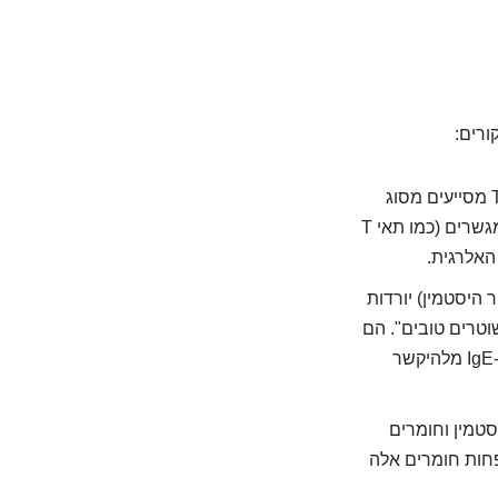
ורים:
תאי מערכת החיסון ה"אחראיים" לתגובה האלרגית המיידית (תאי T מסייעים מסוג
Th2, המעודדים ייצור IgE) הופכים פחות פעילים. במקביל, תאים אחרים, "מרגיעים" ומגשרים (כמו תאי T
חרור היסטמין) יורדות
ותר נוגדנים מסוג IgG4. נוגדני IgG4 הם כמו "שוטרים טובים". הם
נקשרים גם כן לאלרגן, אבל במקום לגרום לתגובה אלרגית, הם בעצם "חוסמים" את ה-IgE מלהיקשר
טמין וחומרים
פחות חומרים אלה