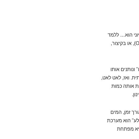
וני הוא… ללמד
אותה מחדש! זה בדיוק הרעיון המבריק מאחורי אימונותרפיה פומית (Oral Immunotherapy), או בקיצור,
 ונותנים אותו
ת. ואז, לאט לאט,
את אותה כמות
ון.
רך זמן, המים
סלע" הוא מערכת
היא מפתחת