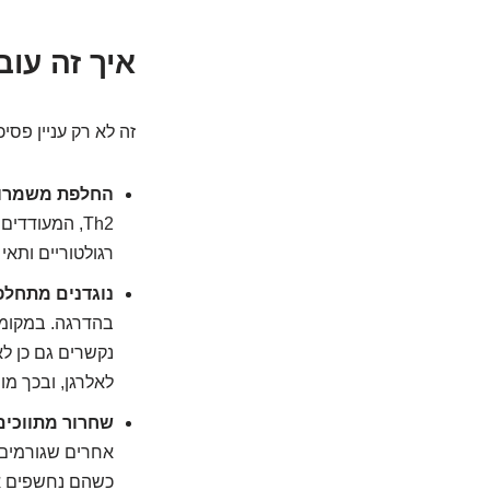
איך זה עו
זה לא רק עניין פסיכ
החלפת משמרו
רגולטוריים ותאי T מסייעים מסוג Th1), הופכים דומיננטיים יותר ומדכאים את התגובה האלרגית
נוגדנים מתחלפ
לאלרגן, ובכך מו
שחרור מתווכים
אחרים שגורמים 
כשהם נחשפים אל