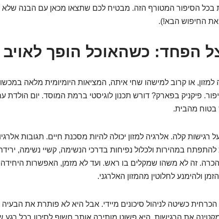
 בכל הסיפור המטורף הזה. מבטיח לכם שתצאו מכאן עם הבנה שלא 
את החיפוש הבא!).
ל הפחד: כשהאוכל הופך לאויב
 למזון, או קרוב למישהו שחי איתה, המציאות היומיומית מלאה במכשול
ר. פיקניק בפארק? דורש תכנון לוגיסטי ברמת המוסד. יום הולדת עם
 בטוח מהבית.
 רגישות קלה. אלרגיה למזון יכולה להיות מסכנת חיים. תגובות אלרגיו
 להתפתח במהירות ולכלול נפיחות בדרכי הנשימה, קשיי נשימה, יריד
 הכרה. זה לא משהו שמקלים בו ראש. ועד לא מזמן, האפשרות היחידה
זמן ולהימנע לחלוטין מהמזון האלרגני.
 הכרחית כשיטה לניהול סיכונים מיידי. אבל היא לא פותרת את הבעיה
קטינה את הרגישות. היא פשוט מותירה אותך חשוף לסיכון בכל רגע 