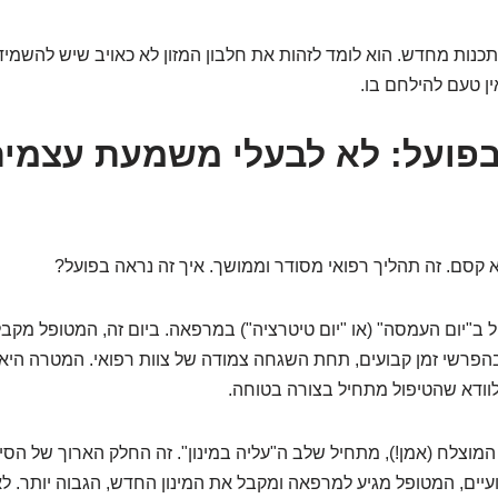
 תכנות מחדש. הוא לומד לזהות את חלבון המזון לא כאויב שיש להשמיד
ן טעם להילחם בו.
פועל: לא לבעלי משמעת עצמי
קסם. זה תהליך רפואי מסודר וממושך. איך זה נראה בפועל?
 ב"יום העמסה" (או "יום טיטרציה") במרפאה. ביום זה, המטופל מקבל
בהפרשי זמן קבועים, תחת השגחה צמודה של צוות רפואי. המטרה היא 
וודא שהטיפול מתחיל בצורה בטוחה.
מוצלח (אמן!), מתחיל שלב ה"עליה במינון". זה החלק הארוך של הסיפ
יים, המטופל מגיע למרפאה ומקבל את המינון החדש, הגבוה יותר. לא