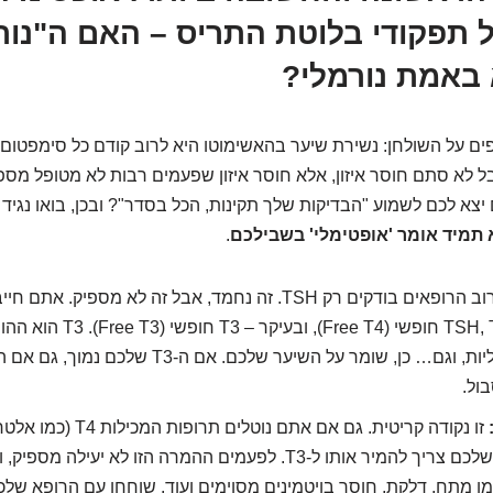
 תפקודי בלוטת התריס – האם ה"נור
באמת נורמלי?
ים על השולחן: נשירת שיער בהאשימוטו היא לרוב קודם כל סימפטום ל
 לא סתם חוסר איזון, אלא חוסר איזון שפעמים רבות לא מטופל מספיק
צא לכם לשמוע "הבדיקות שלך תקינות, הכל בסדר"? ובכן, בואו נגיד 
 תמיד אומר 'אופטימלי' בשבילכם
.
רוב הרופאים בודקים רק TSH. זה נחמד, אבל זה לא מספיק.
מקיפות יותר: TSH, T4 חופשי (e T4
ול.
זו נקודה קריטית. גם אם אתם נוטלים תרופ
יותירוקס), הגוף שלכם צריך להמיר אותו ל-T3. לפעמים ההמרה הזו לא יעיל
מו מתח, דלקת, חוסר בויטמינים מסוימים ועוד. שוחחו עם הרופא של