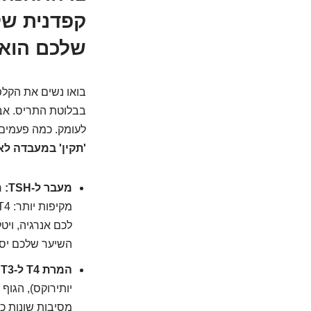
קפדנית של
שלכם הוא 
בואו נשים את הקלפ
בבלוטת התריס. אבל
לעומק. כמה פעמים י
'תקין' במעבדה לא
מעבר ל-TSH:
השיער שלכם יסב
המרת T4 ל-T3:
מסיבות שונות כ