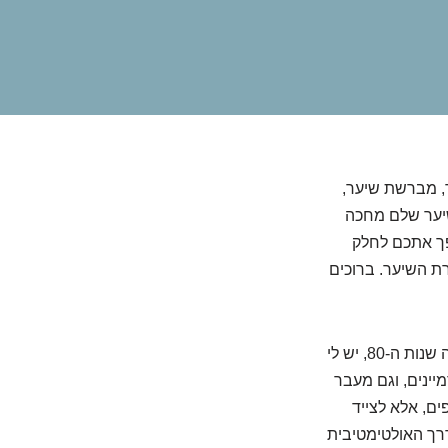
, מברשת שיער,
שיער שלם מחכה
פך אתכם לחלק
ת השיער. ברוכים
אבל רגע, לפני שאתם ממהרים להזמין פאות או להתנחם בתסרוקת "קארה ישר" שמזכירה שנות ה-80, יש לי
ינים, וגם מעבר
ם, אלא לצייד
רך האולטימטיבית