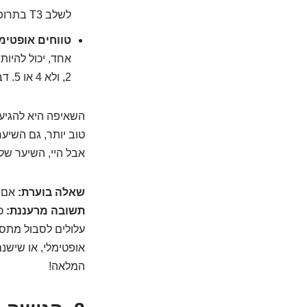
לשלב T3 בתרופה, או לבדוק מה מפריע להמרה.
טווחים אופטימל
2, ולא 4 או 5. דברו על זה עם הרופא שלכם – אתם המומחים לגוף שלכם.
השאיפה היא להגיע
טוב יותר, גם השיע
אבל היי, השיער של
שאלה בוערת:
אם א
תשובה מרעננת:
עלולים לסבול מתסמי
אופטימלי, או שישנ
המלאה!