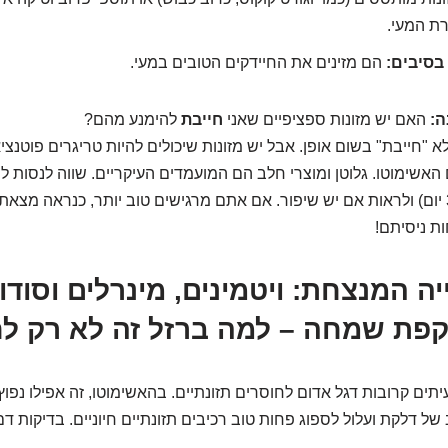
רת המעי.
בסיבים:
הם מזינים את החיידקים הטובים במעי.
ה:
האם יש מזונות ספציפיים שאני
חייבת
להימנע מהם?
א "חייבת" בשום אופן. אבל יש מזונות שיכולים להיות טריגרים פוטנצי
האשימוטו. גלוטן ומוצרי חלב הם המועמדים העיקריים. שווה לנסות ל
לתקופה (למשל, 30 יום) ולראות אם יש שיפור. אם אתם מרגישים טוב יותר, כנראה מ
ת ניסיתם!
יה המנצחת: ויטמינים, מינרלים וסודו
פת שמחה – למה ברזל זה לא רק לח
תים קרובות דגל אדום לחוסרים תזונתיים. בהאשימוטו, זה אפילו נפוץ י
ל דלקת ועלול לספוג פחות טוב רכיבים תזונתיים חיוניים. בדיקות דם