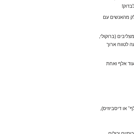
בדוק!
חלק מהאנשים עם
צליבים (ברוקולי,
ה לטווח ארוך
עוד אלף ואחת
 או דיסביוזיס),
ותיים יכולים