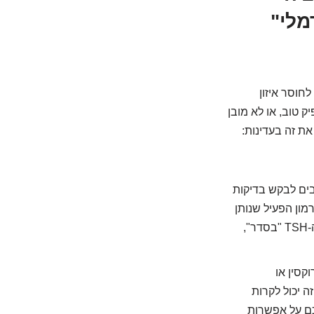
מלי"
חוסר איזון
 טוב, או לא מובן
את זה בעדינות:
 אתם חייבים לבקש בדיקות
Fre), ובעיקר – T3 חופשי (Free T3). T3 הוא ההורמון הפעיל שנותן
לכם אנרגיה, ויטליות, וגם… כן, שומר על השיער שלכם. אם ה-T3 שלכם נמוך, גם אם ה-TSH "בסדר",
ות המכילות T4 (כמו אלטרוקסין או
ה מספיק, וזה יכול לקרות
כם על אפשרות