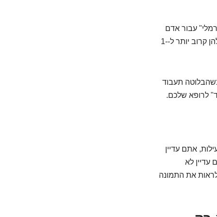
ורמלי" עבור אדם
אחד, יכול להיות לא מספק עבורכם. נשים רבות, למשל, מרגישות במיטבן כש-TSH שלהן קרוב יותר ל-1-
כשהבלוטה תעבוד
" לרופא שלכם.
מכיל רק T4. אם הגוף שלכם לא ממיר את ה-T4 ל-T3 ביעילות, אתם עדיין
 עדיין לא
 לראות את התמונה