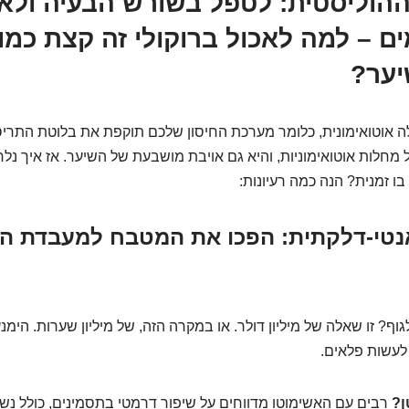
 ההוליסטית: לטפל בשורש הבעיה ולא
ם – למה לאכול ברוקולי זה קצת כמו
יער?
 אוטואימונית, כלומר מערכת החיסון שלכם תוקפת את בלוטת התריס
מחלות אוטואימוניות, והיא גם אויבת מושבעת של השיער. אז איך נ
ו זמנית? הנה כמה רעיונות:
נה אנטי-דלקתית: הפכו את המטבח למעבדת ה
ף? זו שאלה של מיליון דולר. או במקרה הזה, של מיליון שערות. הימנ
 לעשות פלאים.
ן?
רבים עם האשימוטו מדווחים על שיפור דרמטי בתסמינים, כולל נש