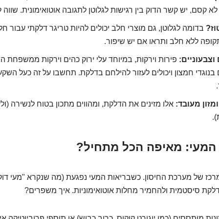
 לא קסם, יש קשר הדוק בין רגישות לגלוטן לתגובה אוטואימונית. שווה ל
וז?
בדומה לגלוטן, גם מוצרי חלב יכולים להיות טריגר דלקתי עבור 
קופה ללא חלב ותראו אם יש שיפור.
וצבעוניים:
פירות וירקות, במיוחד עלי ירוק כהים וירקות ממשפחת המ
 בנוגדי חמצון ויכולים לעזור להילחם בדלקת. תחשבו על זה כעל השקע
מזון מעובד:
אלו מזינים את הדלקת, ומהווים מתכון בטוח לנשירה (ול
).
כז של מערכת החיסון. כשבריאות המעי נפגעת (מה שנקרא "מעי דולף"
לדלקת סיסטמית ולהחמיר מחלות אוטואימוניות. איך משפרים?
נות מותססים (כמו יוגורט קוקוס, כרוב כבוש) או תוספי פרוביוטיקה איכ