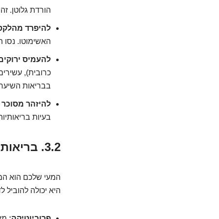
הורדת גלוטן. זה
להיפרד מהלקט
האשימוטו. נסו ת
להעמיס ירוקים 
כרובית), עשירים
בבריאות השיער.
להיזהר מסוכר ו
בעיות בריאותיות
3.2. בריאות המעי: מאיפה הכל מתחיל?
המעי שלכם הוא המר
היא יכולה להוביל 
פרוביוטיקה:
מזו