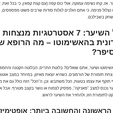
 אז, קחו נשימה עמוקה, אולי כוס קפה (עם קצת קפאין, כי בכל זאת, צ
ו נצלול פנימה. כי אתם הולכים לגלות סודות שרבים פשוט מפספסים, 
שחק בשבילכם.
הקרב על השיער: 7 אסטרטגיות מנצחו
ונית בהאשימוטו – מה הרופא ש
סיפר?
שימוטו ושיער, אתם שואלים? בלוטת התריס, הבלוטה הקטנה והחמוד
צחת תזמורת של הורמונים. כשהיא יוצאת מאיזון, במיוחד במצב אוטואי
 תוקף את עצמו בטעות, הכל משתבש. וכן, ה"הכל" הזה כולל גם את מ
 נכנס למצב "פאניקה", מפסיק לצמוח או נושר בקצב מטורף. אבל אל
ט לתזמורת הזו, ולהחזיר את השיער לראש.
 הראשונה והחשובה ביותר: אופטימיז