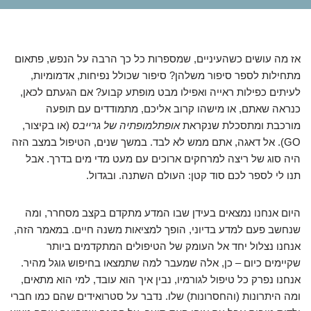
אז מה עושים כשהעיניים, שמספרות כל כך הרבה על הנפש, פתאום
מתחילות לספר סיפור משלהן? סיפור שכולל נפיחות, אדמומיות,
לעיתים כפילות ראייה ואפילו מבט מופתע קבוע? אם הגעתם לכאן,
כנראה שאתם, או מישהו קרוב אליכם, מתמודדים עם תופעה
מורכבת ומתסכלת שנקראת
אופתלמופתיה של גרייבס
(או בקיצור,
GO). אל דאגה, אתם ממש לא לבד. במשך שנים, הטיפול במצב הזה
היה סוג של ריצה למרחקים ארוכים עם מעט מדי מים בדרך. אבל
תנו לי לספר לכם סוד קטן: העולם השתנה. ובגדול.
היום אנחנו נמצאים בעידן שבו המדע מתקדם בקצב מסחרר, ומה
שנחשב פעם למדע בדיוני, הופך למציאות משנה חיים. במאמר הזה,
אנחנו נצלול יחד אל העומק של הטיפולים המתקדמים ביותר
שקיימים כיום – כן, אלה שמעבר למה שתמצאו בחיפוש גוגל מהיר.
אנחנו נפרק כל טיפול לגורמיו, נבין איך הוא עובד, למי הוא מתאים,
ומה היתרונות (והחסרונות) שלו. נדבר על סטרואידים שהם כמו חברי