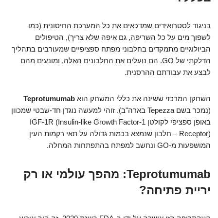
בניגוד לסטרואידים שמדכאים את כל המערכת החיסונית (כמו
לשפוך מים על כל השריפה, גם איפה שלא צריך), הטיפולים
הביולוגיים מתמקדים בחלבוני מפתח ספציפיים שמעורבים בתהליך
הדלקתי של GO. הם נועלים את החלבונים האלה, ומונעים מהם
לבצע את עבודתם ההרסנית.
השחקן המרכזי ששינה את כללי המשחק הוא
Teprotumumab
(נמכר בשם Tepezza בארה"ב). זוהי למעשה נוגדן חד-שבטי שמכוון
באופן ספציפי לקולטן IGF-1R (Insulin-like Growth Factor-1
Receptor) – חלבון שנמצא בכמות גדולה על תאי רקמות העין
המושפעות מ-GO ונחשב למפתח בהתפתחות המחלה.
Teprotumumab: מהפך עולמי או רק
יריית פתיחה?