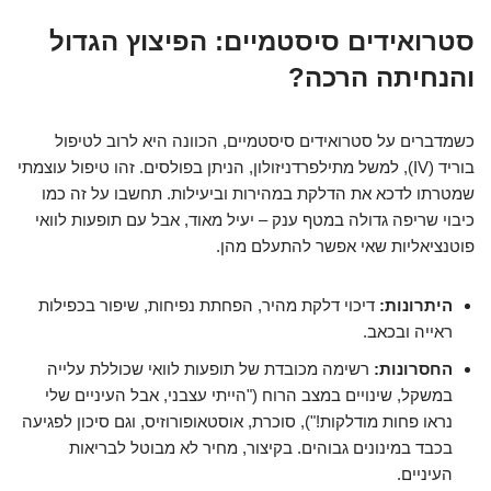
סטרואידים סיסטמיים: הפיצוץ הגדול
והנחיתה הרכה?
כשמדברים על סטרואידים סיסטמיים, הכוונה היא לרוב לטיפול
בוריד (IV), למשל מתילפרדניזולון, הניתן בפולסים. זהו טיפול עוצמתי
שמטרתו לדכא את הדלקת במהירות וביעילות. תחשבו על זה כמו
כיבוי שריפה גדולה במטף ענק – יעיל מאוד, אבל עם תופעות לוואי
פוטנציאליות שאי אפשר להתעלם מהן.
היתרונות:
דיכוי דלקת מהיר, הפחתת נפיחות, שיפור בכפילות
ראייה ובכאב.
החסרונות:
רשימה מכובדת של תופעות לוואי שכוללת עלייה
במשקל, שינויים במצב הרוח ("הייתי עצבני, אבל העיניים שלי
נראו פחות מודלקות!"), סוכרת, אוסטאופורוזיס, וגם סיכון לפגיעה
בכבד במינונים גבוהים. בקיצור, מחיר לא מבוטל לבריאות
העיניים.