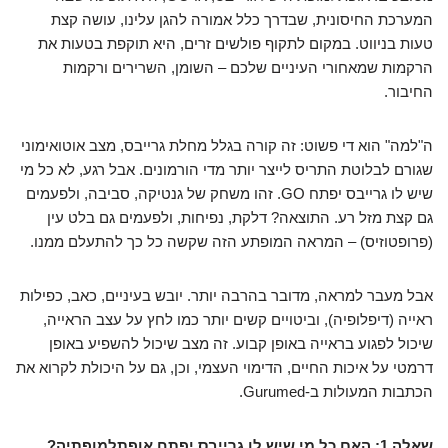
המערכת החיסונית, שבדרך כלל אמורה להגן עלינו, עושה קצת
טעות בניווט. במקום לתקוף פולשים זרים, היא תוקפת בטעות את
הרקמות שמאחורי העיניים שלכם – השומן, השרירים ורקמות
החיבור.
ה"למה" הוא די פשוט: זה קורה בגלל מחלת גרייבס, מצב אוטואימוני
שגורם לבלוטת התריס לייצר יותר מדי הורמונים. אבל רגע, לא כל מי
שיש לו גרייבס יפתח GO. זהו משחק של גנטיקה, סביבה, ולפעמים
גם קצת מזל רע. התוצאה? דלקת, נפיחות, ולפעמים גם בלט עין
(פרופטוזיס) – המראה המופתע הזה שקשה כל כך להתעלם ממנו.
אבל מעבר למראה, מדובר בהרבה יותר. יובש בעיניים, כאב, כפילות
ראייה (דיפלופיה), וביטויים קשים יותר כמו לחץ על עצב הראייה,
שיכול לפגוע בראייה באופן קבוע. זה מצב שיכול להשפיע באופן
דרמטי על איכות החיים, הדימוי העצמי, וכן, גם על היכולת לקרוא את
הכתבות המעולות ב-Gurumed.
שאלה 1: האם כל מי שיש לו גרייבס יפתח אופתלמופתיה?