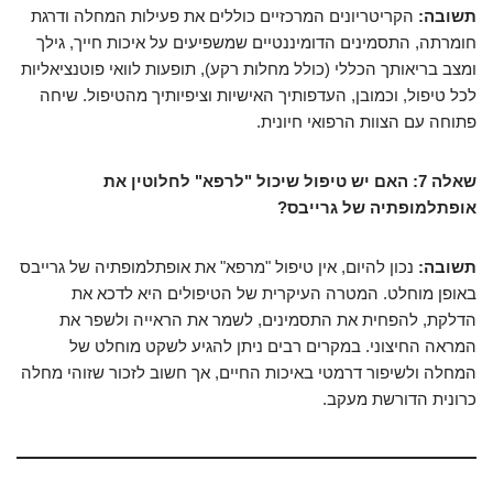
תשובה:
הקריטריונים המרכזיים כוללים את פעילות המחלה ודרגת
חומרתה, התסמינים הדומיננטיים שמשפיעים על איכות חייך, גילך
ומצב בריאותך הכללי (כולל מחלות רקע), תופעות לוואי פוטנציאליות
לכל טיפול, וכמובן, העדפותיך האישיות וציפיותיך מהטיפול. שיחה
פתוחה עם הצוות הרפואי חיונית.
שאלה 7: האם יש טיפול שיכול "לרפא" לחלוטין את
אופתלמופתיה של גרייבס?
תשובה:
נכון להיום, אין טיפול "מרפא" את אופתלמופתיה של גרייבס
באופן מוחלט. המטרה העיקרית של הטיפולים היא לדכא את
הדלקת, להפחית את התסמינים, לשמר את הראייה ולשפר את
המראה החיצוני. במקרים רבים ניתן להגיע לשקט מוחלט של
המחלה ולשיפור דרמטי באיכות החיים, אך חשוב לזכור שזוהי מחלה
כרונית הדורשת מעקב.