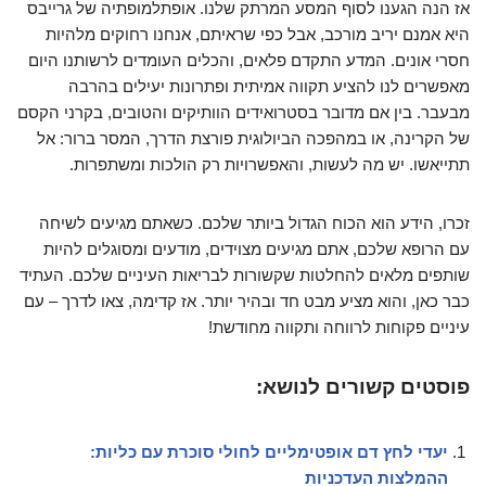
אז הנה הגענו לסוף המסע המרתק שלנו. אופתלמופתיה של גרייבס
היא אמנם יריב מורכב, אבל כפי שראיתם, אנחנו רחוקים מלהיות
חסרי אונים. המדע התקדם פלאים, והכלים העומדים לרשותנו היום
מאפשרים לנו להציע תקווה אמיתית ופתרונות יעילים בהרבה
מבעבר. בין אם מדובר בסטרואידים הוותיקים והטובים, בקרני הקסם
של הקרינה, או במהפכה הביולוגית פורצת הדרך, המסר ברור: אל
תתייאשו. יש מה לעשות, והאפשרויות רק הולכות ומשתפרות.
זכרו, הידע הוא הכוח הגדול ביותר שלכם. כשאתם מגיעים לשיחה
עם הרופא שלכם, אתם מגיעים מצוידים, מודעים ומסוגלים להיות
שותפים מלאים להחלטות שקשורות לבריאות העיניים שלכם. העתיד
כבר כאן, והוא מציע מבט חד ובהיר יותר. אז קדימה, צאו לדרך – עם
עיניים פקוחות לרווחה ותקווה מחודשת!
פוסטים קשורים לנושא:
יעדי לחץ דם אופטימליים לחולי סוכרת עם כליות:
ההמלצות העדכניות