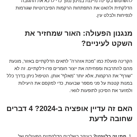
להשתמש בקרינה מייננת במינון נמוך כדי לדכא את התגובה
הדלקתית ולהאט את התפתחות הרקמות הפיברוטיות שגורמות
לנפיחות ולבלט עין.
מנגנון הפעולה: האור שמחזיר את
השקט לעיניים?
הקרינה פועלת כמו "מכת אזהרה" לתאים הדלקתיים באזור, מונעת
מהם להתרבות ומפחיתה את ייצור חומרים פרו-דלקתיים. זה לא
"שורף" את הרקמות, אלא יותר "מאלף" אותן. הטיפול ניתן בדרך כלל
במנות קטנות על פני מספר שבועות, כדי למקסם את היעילות
ולמזער את הסיכון לתופעות לוואי.
האם זה עדיין אופציה ב-2024? 4 דברים
שחובה לדעת
מתי זה רלוונטי?
בעיקר בשלבים הדלקתיים הפעילים של