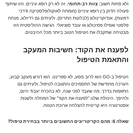
ולא פחות חשוב:
צוות רב-תחומי.
זה לא רק רופא עיניים. זהו שיתוף
פעולה הדוק בין רופא עיניים (מומחה לאוקולופלסטיקה ודרכי
דמעות), אנדוקרינולוג (לבלוטת התריס), ולעיתים גם רדיולוג, מנתח
פלסטי ואפילו פסיכולוג או עובד סוציאלי. הגישה ההוליסטית הזו
מבטיחה שתקבלו את הטיפול הטוב ביותר מכל ההיבטים.
לפענח את הקוד: חשיבות המעקב
והתאמת הטיפול
הטיפול ב-GO הוא לרוב מסע, לא ספרינט. הוא דורש מעקב קבוע,
הערכה מחודשת של התסמינים והתגובה לטיפול, ולעיתים גם
התאמות בדרך. מה שעבד לפני שנה, לא בהכרח יעבוד היום,
ולהיפך. היכולת שלנו "לפענח את הקוד" של המחלה ולשנות
אסטרטגיה היא קריטית להצלחה ארוכת הטווח.
שאלה 6: מהם הקריטריונים החשובים ביותר בבחירת טיפול?