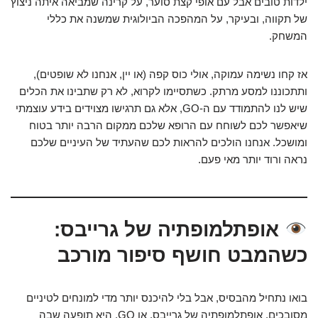
ילדות טובים אבל עם אופי קצת סוער, על קרינה שמביאה איתה ניצוץ
של תקווה, ובעיקר, על המהפכה הביולוגית שמשנה את כללי
המשחק.
אז קחו נשימה עמוקה, אולי כוס קפה (או יין, אנחנו לא שופטים),
ותתכוננו למסע מרתק. כשתסיימו לקרוא, לא רק שתבינו את הכלים
שיש לנו להתמודד עם ה-GO, אלא גם תרגישו מצוידים בידע עוצמתי
שיאפשר לכם לשוחח עם הרופא שלכם ממקום הרבה יותר בטוח
ומושכל. אנחנו הולכים להראות לכם שהעתיד של העיניים שלכם
נראה ורוד יותר מאי פעם.
אופתלמופתיה של גרייבס:
כשהמבט חושף סיפור מורכב
בואו נתחיל מהבסיס, אבל בלי להיכנס יותר מדי למונחים לטיניים
מסובכים. אופתלמופתיה של גרייבס, או GO, היא תופעה שבה