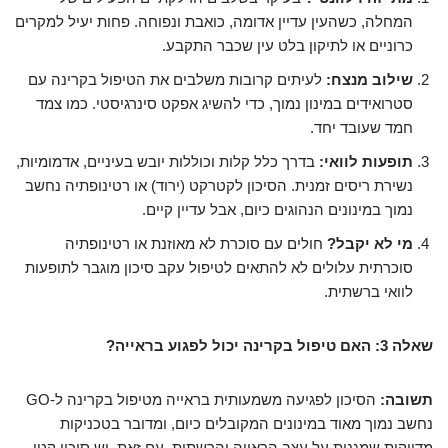
המחלה, כשהעין עדיין אדומה, כואבת ונפוחה. פחות יעיל למקרים
כרוניים או לתיקון בלט עין שכבר התקבע.
שילוב מנצח:
לעיתים קרובות משלבים את הטיפול בקרינה עם
סטרואידים במינון נמוך, כדי להשיג אפקט סינרגיסטי. כמו צמד
חמד שעובד יחד.
תופעות לוואי:
בדרך כלל קלות וכוללות יובש בעיניים, אדמומיות,
נשירת ריסים זמנית. הסיכון לקטרקט (ירוד) או רטינופתיה נחשב
נמוך במינונים הנהוגים כיום, אבל עדיין קיים.
מי לא יקבל?
חולים עם סוכרת לא מאוזנת או רטינופתיה
סוכרתית עלולים לא להתאים לטיפול עקב סיכון מוגבר לתופעות
לוואי ברשתית.
שאלה 3: האם טיפול בקרינה יכול לפגוע בראייה?
תשובה:
הסיכון לפגיעה משמעותית בראייה מטיפול בקרינה ל-GO
נחשב נמוך מאוד במינונים המקובלים כיום, ומדובר בטכניקות
מדויקות שמגנות על עצב הראייה והרשתית. עם זאת, יש סיכון קטן