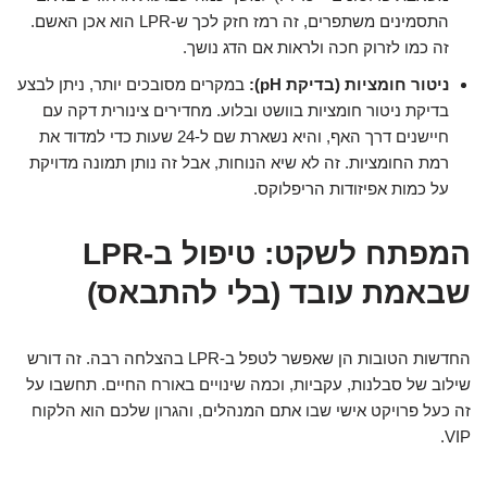
התסמינים משתפרים, זה רמז חזק לכך ש-LPR הוא אכן האשם.
זה כמו לזרוק חכה ולראות אם הדג נושך.
ניטור חומציות (בדיקת pH):
במקרים מסובכים יותר, ניתן לבצע
בדיקת ניטור חומציות בוושט ובלוע. מחדירים צינורית דקה עם
חיישנים דרך האף, והיא נשארת שם ל-24 שעות כדי למדוד את
רמת החומציות. זה לא שיא הנוחות, אבל זה נותן תמונה מדויקת
על כמות אפיזודות הריפלוקס.
המפתח לשקט: טיפול ב-LPR
שבאמת עובד (בלי להתבאס)
החדשות הטובות הן שאפשר לטפל ב-LPR בהצלחה רבה. זה דורש
שילוב של סבלנות, עקביות, וכמה שינויים באורח החיים. תחשבו על
זה כעל פרויקט אישי שבו אתם המנהלים, והגרון שלכם הוא הלקוח
VIP.