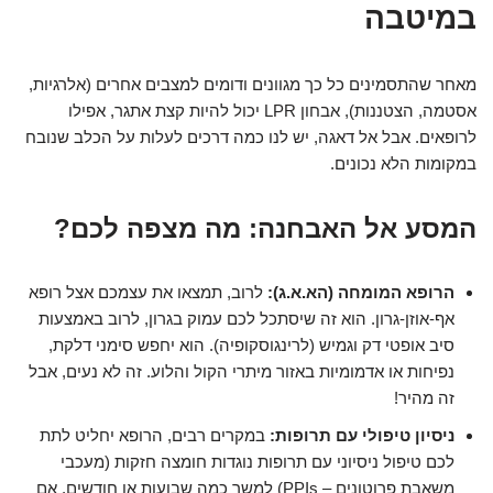
במיטבה
מאחר שהתסמינים כל כך מגוונים ודומים למצבים אחרים (אלרגיות,
אסטמה, הצטננות), אבחון LPR יכול להיות קצת אתגר, אפילו
לרופאים. אבל אל דאגה, יש לנו כמה דרכים לעלות על הכלב שנובח
במקומות הלא נכונים.
המסע אל האבחנה: מה מצפה לכם?
הרופא המומחה (הא.א.ג):
לרוב, תמצאו את עצמכם אצל רופא
אף-אוזן-גרון. הוא זה שיסתכל לכם עמוק בגרון, לרוב באמצעות
סיב אופטי דק וגמיש (לרינגוסקופיה). הוא יחפש סימני דלקת,
נפיחות או אדמומיות באזור מיתרי הקול והלוע. זה לא נעים, אבל
זה מהיר!
ניסיון טיפולי עם תרופות:
במקרים רבים, הרופא יחליט לתת
לכם טיפול ניסיוני עם תרופות נוגדות חומצה חזקות (מעכבי
משאבת פרוטונים – PPIs) למשך כמה שבועות או חודשים. אם