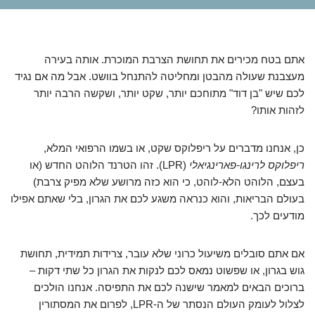
אתם בטח מכירים את תחושת הצרבת המוכרת. אותה בעירה
מעצבנת שעולה מהבטן ומחליטה להתנחל בוושט. אבל מה אם נגיד
לכם שיש "בן דוד" מתוחכם יותר, שקט יותר, ושקשה הרבה יותר
לזהות אותו?
כן, אנחנו מדברים על ריפלוקס שקט, או בשמו הרפואי המלא,
ריפלוקס לרינגו-פארינגיאלי
(LPR). זהו הטרנד הלוהט החדש (או
בעצם, הלוהט הלא-לוהט, כי הוא כזה מרושע שלא מפיק צרבת)
בעולם הבריאות, והוא כנראה משגע לכם את הגרון, בלי שאתם אפילו
מודעים לכך.
אם אתם סובלים משיעול כרוני שלא עובר, צרידות תמידית, תחושת
גוש בגרון, או שפשוט נמאס לכם לנקות את הגרון כל שתי דקות –
ברוכים הבאים למאמר שישנה לכם את התפיסה. אנחנו הולכים
לצלול לעומק העולם הנסתר של ה-LPR, לפרום את המסתורין