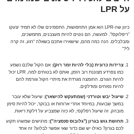
על LPR
כיוון שה-LPR הוא אמן התחפושות, התסמינים שלו לא תמיד יצעקו
"ריפלוקס!". למעשה, הם נוטים להיות מעצבנים, מתמשכים,
ומבלבלים. הנה כמה מהם, שישאירו אתכם בשאלה "רגע, זה קרה
לי?"
צרידות כרונית (בלי להיות זמר רוק):
אם הקול שלכם נשמע
כמו צפרדע מצוננת רוב הזמן, ואתם לא בטוחים למה, LPR יכול
להיות הגורם. החומצה מגרדת את מיתרי הקול וגורמת להם
להיות נפוחים ומודלקים.
שיעול יבש וטורדני (שמתעקש להישאר):
שיעול שלא עובר
במשך שבועות, במיוחד אחרי ארוחות או בבוקר, יכול להיות סימן
מובהק. זה שיעול רפלקסי, לא כזה שמצביע על דלקת ריאות.
תחושת גוש בגרון ("גלובוס סנסציה"):
מרגישים שמשהו תקוע
לכם בגרון? כאילו יש שם כדור שאי אפשר לבלוע? זה אחד