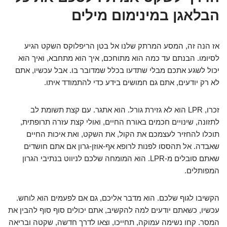
הבלאגן במינימום מילים
אז הנה זה, המסע המרתק שלנו אל בטן הריפלוקס השקט הגיע
לסיומו. הבנתם עד כמה הוא מתוחכם, איך הוא מתחבא, ואיך הוא
יכול לשגע אתכם מבלי שתדעו בכלל שמדובר בו. אבל עכשיו, אתם
לא רק יודעים, אתם גם חמושים בידע כדי להתמודד איתו.
זכרו, LPR הוא לא גזירת גורל. הוא אתגר. עם קצת תשומת לב
לתזונה, שינויים חכמים באורח החיים, ואולי קצת עזרה תרופתית,
תוכלו להחזיר לעצמכם את הקול, את השקט, ואת איכות החיים
שאבדה. אל תהססו לפנות לרופא אף-אוזן-גרון אם אתם חושדים
שאתם סובלים מ-LPR. הוא המומחה שלכם לניווט בנתיבי הגרון
המפותלים.
הקשיבו לגוף שלכם. הוא מדבר אליכם, גם אם לפעמים הוא לוחש.
עכשיו, כשאתם יודעים למה להקשיב, אתם יכולים סוף סוף להבין את
המסר. קחו נשימה עמוקה, תחייכו, וצאו לדרך חדשה, שקטה ובריאה