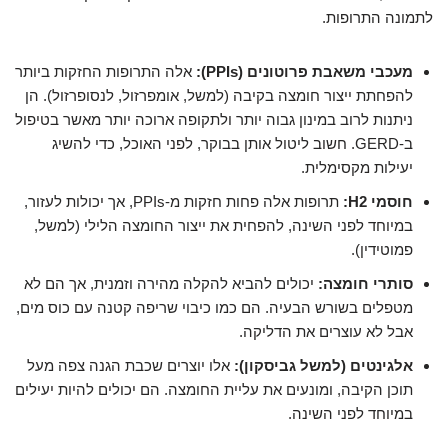
לתמונה התרופות.
מעכבי משאבת פרוטונים (PPIs):
אלה התרופות החזקות ביותר
להפחתת ייצור חומצה בקיבה (למשל, אומפרזול, לנסופרזול). הן
ניתנות לרוב במינון גבוה יותר ולתקופה ארוכה יותר מאשר בטיפול
ב-GERD. חשוב ליטול אותן בבוקר, לפני האוכל, כדי להשיג
יעילות מקסימלית.
חוסמי H2:
תרופות אלה פחות חזקות מ-PPIs, אך יכולות לעזור,
במיוחד לפני השינה, להפחית את ייצור החומצה הלילי (למשל,
פמוטידין).
סותרי חומצה:
יכולים להביא להקלה מהירה וזמנית, אך הם לא
מטפלים בשורש הבעיה. הם כמו כיבוי שריפה קטנה עם כוס מים,
אבל לא עוצרים את הדליקה.
אלגינטים (למשל גביסקון):
אלו יוצרים שכבת הגנה צפה מעל
תוכן הקיבה, ומונעים את עליית החומצה. הם יכולים להיות יעילים
במיוחד לפני השינה.