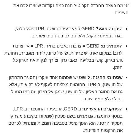
אז מה בעצם ההבדל הקריטי? הנה כמה נקודות שיאירו לכם את
העיניים:
היכן זה פוגע?
GERD פוגע בעיקר בוושט. LPR פוגע בלוע,
בגרון, במיתרי הקול, ולעיתים גם בסינוסים ואוזניים.
התסמינים:
GERD = צרבת וכאבים בחזה. LPR = אין צרבת
לרוב! במקום זאת, יש צרידות, שיעול כרוני, ליחה מוגברת, תחושת
גוש בגרון, קושי בבליעה, כאבי גרון, וצורך לנקות את הגרון כל
הזמן.
שסתומי ההגנה:
לוושט יש שסתום אחד עיקרי (הסוגר התחתון
של הוושט). ב-LPR, החומצה מצליחה לעקוף לא רק אותו, אלא
גם את הסוגר העליון של הוושט, שמגן על הגרון. זה כמו מנעול
כפול שלא תמיד עובד.
השחקנים הראשיים:
ב-GERD, זו בעיקר החומצה. ב-LPR,
בנוסף לחומצה, גם אנזים בשם פפסין (שמקורו בקיבה) משחק
תפקיד הרסני. הוא הופך פעיל בסביבה חומצית ומתחיל לכרסם
את הרקמות העדינות.