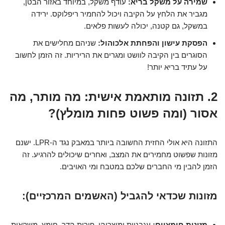
שמירה על משקל בריא:
עודף משקל, במיוחד באזור הבטן,
מגביר את הלחץ על הקיבה ויכול להחמיר ריפלוקס. ירידה
במשקל, גם קטנה, יכולה לעשות פלאים.
הפסקת עישון והפחתת אלכוהול:
שניהם מחלישים את
הסוגרים בין הקיבה לוושט ומגרים את הריריות. זה הזמן לחשוב
על עתיד בריא יותר!
2. תזונה מותאמת אישית: מה מותר, מה
אסור (ומה פשוט פחות מומלץ)?
התזונה היא אולי החזית החשובה ביותר במאבק נגד ה-LPR. ישנם
מזונות שפשוט מחמירים את המצב, ואחרים שיכולים להרגיע. זה
הזמן להבין מי החברים שלכם במטבח ומי האויבים.
מזונות שכדאי להגביל (האשמים המרכזיים):
מזונות חומציים:
עגבניות ומוצריהן, פירות הדר, חומץ, משקאות