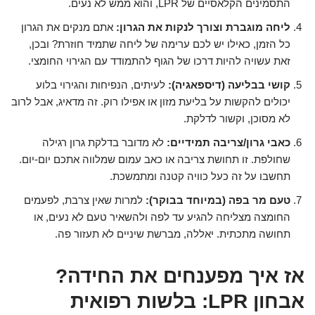
התסמינים הקלאסיים של LPR, והוא ממש לא נעים.
ליחה מוגברת וצורך לנקות את הגרון:
אתם מנקים את הגרון
כל הזמן, כאילו יש לכם ערימה של ליחה שתמיד חוזרת? ובכן,
זאת עשויה להיות דרכו של הגוף להתמודד עם הגירוי החומצי.
קושי בבליעה (דיספאגיה):
לעיתים, הנפיחות והגירוי בלוע
יכולים להקשות על בליעת מזון או אפילו רוק. זה מדאיג, אבל לרוב
לא מסוכן, וקשור לדלקת.
כאבי גרון/צריבה תמידיים:
לא מדובר בדלקת גרון רגילה
שחולפת. זו תחושת צריבה או כאב עמום שמלווה אתכם יום-יום.
תחשבו על זה כעל כוויה קטנה ומתמשכת.
טעם מר בפה (במיוחד בבוקר):
למרות שאין צרבת, לפעמים
החומצה מצליחה להגיע עד לפה ולהשאיר טעם לא נעים, או
תחושה מתכתית. יאללה, מברשת שיניים לא תעזור פה.
אז איך מפענחים את החידה?
אבחון LPR: בלשות רפואית