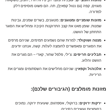
מוגזים, קפה (גם נטול קפאין!), תה. הם פשוט מוסיפים דלק
למדורה.
מזונות שומניים ומטוגנים:
מטוגנים, בשרים שמנים, גבינות
שמנות. שומן מאט את קצב התרוקנות הקיבה ומחליש את הסוגר
התחתון של הוושט.
מנטה ושוקולד:
למרות שהם נשמעים תמימים, שניהם מרפים
את הסוגרים ומאפשרים לחומצה לעלות. קשה, אנחנו יודעים.
תבלינים חריפים:
צ'ילי, פלפל שחור, קארי – הם מגרים את
הוושט והלוע.
אלכוהול וקפאין:
שניהם מחלישים את השסתומים ומגרים את
הריריות.
מזונות מומלצים (הגיבורים שלכם):
ירקות ירוקים:
ברוקולי, אספרגוס, שעועית ירוקה. נמוכים
בחומציות ועשירים בסיבים.