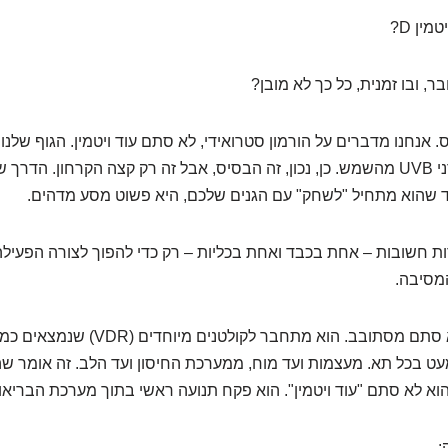
ין D?
ר, ובו זמנית, כל כך לא מובן?
 אנחנו מדברים על הורמון סטרואידי, לא סתם עוד ויטמין. הגוף שלנו 
כשהעור נחשף לקרני UVB מהשמש. כן, נכון, זה הבסיס, אבל זה רק קצה הקרחון. הד
ד שהוא מתחיל "לשחק" עם הגנים שלכם, היא פשוט מסע מדהים.
ת חשובות – אחת בכבד ואחת בכליות – רק כדי להפוך לצורה הפעילה 
מסיבה.
הקלציטריול הזה לא סתם מסתובב. הוא מתחבר 
מעט בכל תא. מעצמות ועד מוח, ממערכת החיסון ועד הלב. זה אומר ש
הוא לא סתם "עוד ויטמין". הוא פקח תנועה ראשי בתוך מערכת הבריא
: