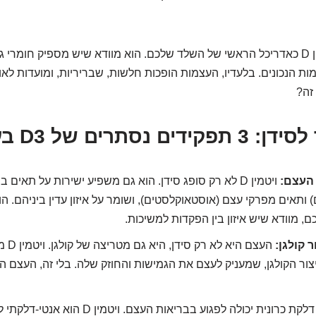
אז תחשבו על ויטמין D כאדריכל הראשי של השלד שלכם. הוא מוודא שיש מספיק חומרי 
ת הנכונים. בלעדיו, העצמות הופכות חלשות, שבריריות, ומועדות לאוס
זה?
ידים נסתרים של D3 בעצם
העצם:
ויטמין D לא רק סופג סידן. הוא גם משפיע ישירות על תאים ב
ותאים מפרקי עצם (אוסטאוקלסטים), ושומר על איזון עדין ביניהם. ה
 מוודא שיש איזון בין הפקדות למשיכות.
 קולגן:
העצם הי
צור הקולגן, שמעניק לעצם את הגמישות והחוזק שלה. בלי זה, העצם 
דלקת כרונית יכולה לפגוע בבריאות העצם. ויטמין 