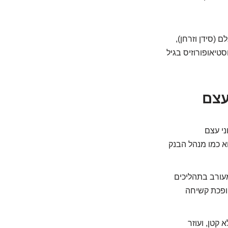
גלם (סידן וזרחן),
טיאופורוזיס בגיל
וני עצם
וא כמו מנהל הבנק
א לא רק סידן, היא גם מטריצה של קולגן. ויטמין D מעורב בתהליכים
הופכת קשיחה
D הוא אנטי-דלקתי לא קטן, ועוזר