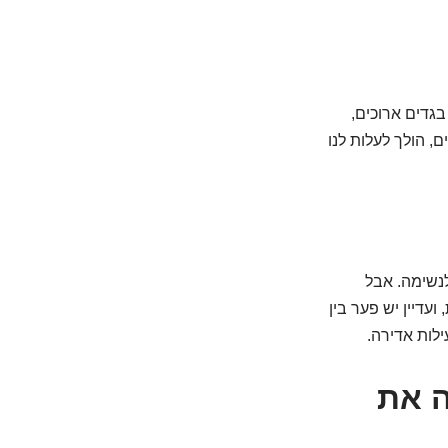
גדים ארוכים,
, הולך לעלות לנו
לנשימה. אבל
דיין יש פער בין
לות אדירה.
רטון? איך D3 בונה את