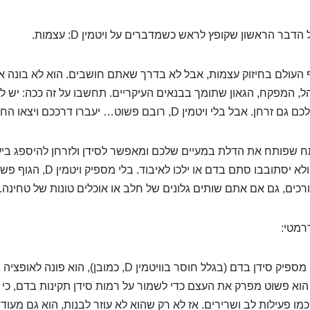
דבר הראשון שקופץ לראש כשמדברים על ויטמין D: עצמות.
אלוף העולם בחיזוק עצמות, אבל לא בדרך שאתם חושבים. הוא לא בונה 
הל, המפקח, הגאון שתומך בבנאים העיקריים. תחשבו על זה ככה: יש לכ
לי ויטמין D, רובם פשוט… יעברו דרככם ויצאו החוצה. ממש כך.
א המפתח שפותח את הדלת במעיים שלכם ומאפשר לסידן ולזרחן להיספג ביע
שהם יגיעו לעצמות ולא יסתובבו סתם בדם א
כים, גם אם אתם שותים גלונים של חלב או אוכלים טונות של טחינה.
רמטי:
כשהגוף מזהה שאין מספיק סידן בדם (בגלל חוסר בוויטמין D, כמובן
הוא פשוט מפרק את העצם כדי לשמור על רמות סידן תקינות בדם, כי הן
מו פעילות לב ושרירים. אז לא רק שהוא לא עוזר לבנות, הוא גם מעודד