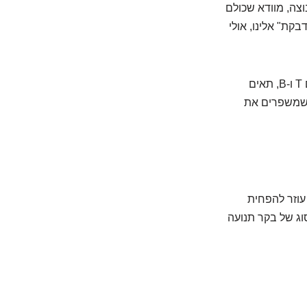
צה, מוודא שכולם
קת" אלינו, אולי
קולטני ויטמין D, אלה שדיברנו עליהם, נמצאים בשפע על תאי מערכת החיסון: לימפוציטים T ו-B, תאים
ם שמשפרים את
 עוזר להפחית
וג של בקר תנועה