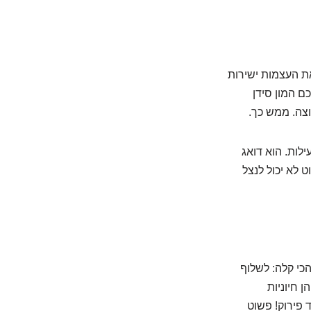
את העצמות ישירות
ם המון סידן
ילות. הוא דואג
ו ילכו לאיבוד. בלי מספיק ויטמין D, הגוף פשוט לא יכול לנצל
), הוא פונה לאופציה הכי קלה: לשלוף
 חיוניות
 פירוק! פשוט