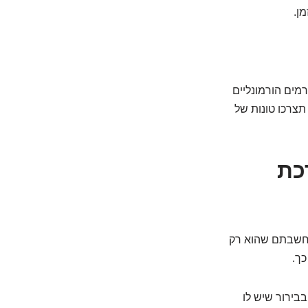
ן.
ורמים הורמונליים
ו, גם אם תצרכו טונות של
ן D והמערכת
 ויטמין D ומערכת החיסון. אם חשבתם שהוא רק
כך.
בבירור שיש לו