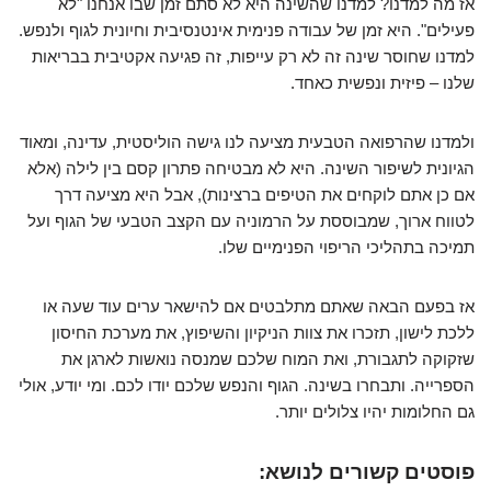
אז מה למדנו? למדנו שהשינה היא לא סתם זמן שבו אנחנו "לא
פעילים". היא זמן של עבודה פנימית אינטנסיבית וחיונית לגוף ולנפש.
למדנו שחוסר שינה זה לא רק עייפות, זה פגיעה אקטיבית בבריאות
שלנו – פיזית ונפשית כאחד.
ולמדנו שהרפואה הטבעית מציעה לנו גישה הוליסטית, עדינה, ומאוד
הגיונית לשיפור השינה. היא לא מבטיחה פתרון קסם בין לילה (אלא
אם כן אתם לוקחים את הטיפים ברצינות), אבל היא מציעה דרך
לטווח ארוך, שמבוססת על הרמוניה עם הקצב הטבעי של הגוף ועל
תמיכה בתהליכי הריפוי הפנימיים שלו.
אז בפעם הבאה שאתם מתלבטים אם להישאר ערים עוד שעה או
ללכת לישון, תזכרו את צוות הניקיון והשיפוץ, את מערכת החיסון
שזקוקה לתגבורת, ואת המוח שלכם שמנסה נואשות לארגן את
הספרייה. ותבחרו בשינה. הגוף והנפש שלכם יודו לכם. ומי יודע, אולי
גם החלומות יהיו צלולים יותר.
פוסטים קשורים לנושא: