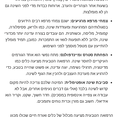
בשעות אחר הצהריים והערב. ארוחות כבדות מדי לפני השינה גם
הן לא מומלצות.
צמחי מרפא מרגיעים:
ישנם צמחי מרפא רבים הידועים
בסגולותיהם המרגיעות ומעודדות שינה, כמו ולריאן, פסיפלורה,
קמומיל, מליסה, וכשותנית. הם עובדים בצורה עדינה יותר מכדורי
שינה, ולרוב ללא תופעות לוואי או התמכרות. כמובן, תמיד מומלץ
להתייעץ עם מטפל מוסמך לפני השימוש.
הפחתת סטרס ומיינדפולנס:
מתח נפשי הוא אחד הגורמים
העיקריים לחוסר שינה. הרפואה הטבעית מציעה כלים כמו
מדיטציה, תרגילי נשימה, יוגה עדינה, או פשוט שהייה בטבע, כדי
להרגיע את מערכת העצבים ולהכין את הגוף לשינה.
סביבת שינה אופטימלית:
המיטה שלכם צריכה להיות מקום
קדוש לשינה בלבד (אולי גם דברים נעימים אחרים, אבל לא
עבודה או צפייה אינסופית במסכים). חדר חשוך, שקט, וקריר הוא
אידיאלי. חשוב גם מזרן וכרית נוחים ותומכים.
הרפואה הטבעית מציעה מכלול של כלים ואורח חיים שכולו מכוון