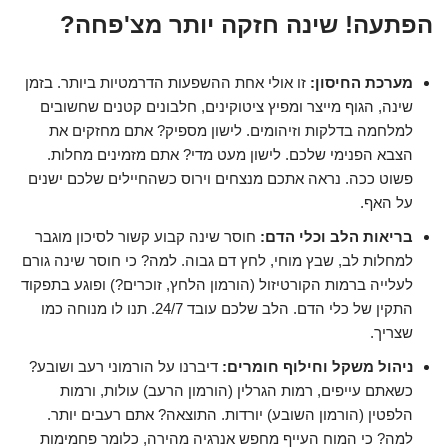
הפתעה! שינה חזקה יותר מצ'פחה?
מערכת החיסון:
זו אולי אחת ההשפעות הדרמטיות ביותר. בזמן
שינה, הגוף מייצר ומפיץ ציטוקינים, חלבונים קטנים שחשובים
למלחמה בדלקות וזיהומים. לישון מספיק? אתם מחזקים את
הצבא הפנימי שלכם. לישון מעט מדי? אתם מזמינים מחלות.
פשוט ככה. נראה אתכם מנצחים וירוס כשהחיילים שלכם ישנים
על האף.
בריאות הלב וכלי הדם:
חוסר שינה קבוע קשור לסיכון מוגבר
למחלות לב, שבץ מוחי, לחץ דם גבוה. למה? כי חוסר שינה גורם
לעלייה ברמות הקורטיזול (הורמון הלחץ, זוכרים?) ופוגע בתפקוד
התקין של כלי הדם. הלב שלכם עובד 24/7. תנו לו מנוחה כמו
שצריך.
ניהול משקל וחילוף חומרים:
דיברנו על הורמוני רעב ושובע?
כשאתם עייפים, רמות הגרלין (הורמון הרעב) עולות, ורמות
הלפטין (הורמון השובע) יורדות. התוצאה? אתם רעבים יותר.
למה? כי המוח העייף מחפש אנרגיה מהירה, כלומר פחמימות