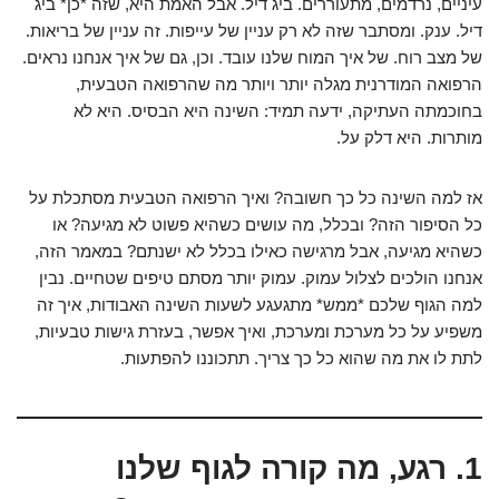
עיניים, נרדמים, מתעוררים. ביג דיל. אבל האמת היא, שזה *כן* ביג
דיל. ענק. ומסתבר שזה לא רק עניין של עייפות. זה עניין של בריאות.
של מצב רוח. של איך המוח שלנו עובד. וכן, גם של איך אנחנו נראים.
הרפואה המודרנית מגלה יותר ויותר מה שהרפואה הטבעית,
בחוכמתה העתיקה, ידעה תמיד: השינה היא הבסיס. היא לא
מותרות. היא דלק על.
אז למה השינה כל כך חשובה? ואיך הרפואה הטבעית מסתכלת על
כל הסיפור הזה? ובכלל, מה עושים כשהיא פשוט לא מגיעה? או
כשהיא מגיעה, אבל מרגישה כאילו בכלל לא ישנתם? במאמר הזה,
אנחנו הולכים לצלול עמוק. עמוק יותר מסתם טיפים שטחיים. נבין
למה הגוף שלכם *ממש* מתגעגע לשעות השינה האבודות, איך זה
משפיע על כל מערכת ומערכת, ואיך אפשר, בעזרת גישות טבעיות,
לתת לו את מה שהוא כל כך צריך. תתכוננו להפתעות.
1. רגע, מה קורה לגוף שלנו