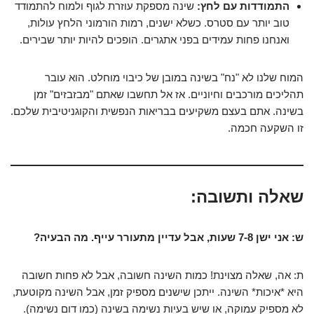
התמודדות עם לחץ:
שינה מספקת עוזרת לגוף ולמוח להתמודד
טוב יותר עם סטרס. כשלא ישנים, רמות הורמוני הלחץ עולות,
ואנחנו פחות עמידים בפני אתגרים. הופכים להיות יותר שבירים.
המוח שלנו לא "נח" בשינה במובן של כיבוי מוחלט. הוא עובר
תהליכים מורכבים וחיוניים. אז אל תחשבו שאתם "מבזבזים" זמן
בשינה. אתם בעצם משקיעים בבריאות הנפשית והקוגניטיבית שלכם.
זו השקעה חכמה.
שאלה ותשובה:
ש: אני ישן 7-8 שעות, אבל עדיין מתעורר עייף. מה הבעיה?
ת: אה, שאלה מצוינת! כמות השינה חשובה, אבל לא פחות חשובה
היא *איכות* השינה. ייתכן שישנים מספיק זמן, אבל השינה מקוטעת,
לא מספיק עמוקה, או שיש בעיות נשימה בשינה (כמו דום נשימה).