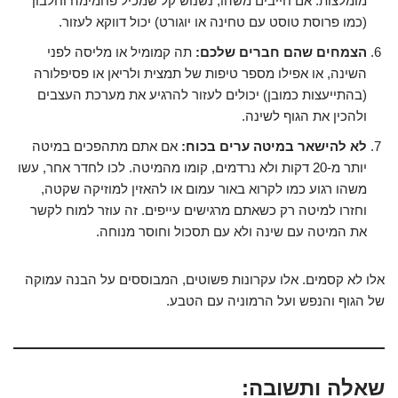
מומלצות. אם חייבים משהו, נשנוש קל שמכיל פחמימה וחלבון
(כמו פרוסת טוסט עם טחינה או יוגורט) יכול דווקא לעזור.
הצמחים שהם חברים שלכם:
תה קמומיל או מליסה לפני
השינה, או אפילו מספר טיפות של תמצית ולריאן או פסיפלורה
(בהתייעצות כמובן) יכולים לעזור להרגיע את מערכת העצבים
ולהכין את הגוף לשינה.
לא להישאר במיטה ערים בכוח:
אם אתם מתהפכים במיטה
יותר מ-20 דקות ולא נרדמים, קומו מהמיטה. לכו לחדר אחר, עשו
משהו רגוע כמו לקרוא באור עמום או להאזין למוזיקה שקטה,
וחזרו למיטה רק כשאתם מרגישים עייפים. זה עוזר למוח לקשר
את המיטה עם שינה ולא עם תסכול וחוסר מנוחה.
אלו לא קסמים. אלו עקרונות פשוטים, המבוססים על הבנה עמוקה
של הגוף והנפש ועל הרמוניה עם הטבע.
שאלה ותשובה: