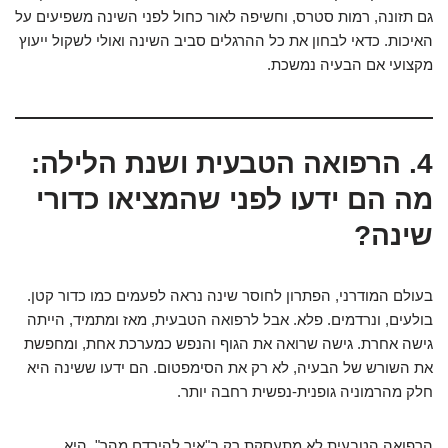
גם תזונה, רמות סטרס, וחשיפה לאור כחול לפני השינה משפיעים על
האיכות. כדאי לבחון את כל ההרגלים סביב השינה ואולי לשקול ייעוץ
מקצועי אם הבעיה נמשכת.
4. הרפואה הטבעית ושנת הלילה:
מה הם ידעו לפני שהמציאו כדורי
שינה?
בעולם המודרני, הפתרון לחוסר שינה נראה לפעמים כמו כדור קטן.
בולעים, ונרדמים. פלא. אבל לרפואה הטבעית, מאז ומתמיד, הייתה
גישה אחרת. גישה שרואה את הגוף והנפש כמערכת אחת, ומחפשת
את השורש של הבעיה, לא רק את הסימפטום. הם ידעו ששינה היא
חלק מהרמוניה גופנית-נפשית רחבה יותר.
הרפואה הטבעית לא מתעסקת רק ב"איך להירדם מהר". היא