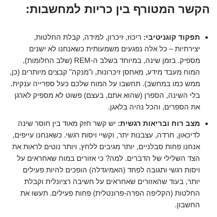
הקשר המטורף בין כריות למחשבות:
תפקוד קוגניטיבי:
ריכוז, זיכרון, למידה, קבלת החלטות,
יצירתיות – כל אלה נפגעים משמעותית כשאנחנו לא ישנים
מספיק. בזמן שינה, במיוחד בשלב ה-REM (שלב החלומות),
המוח מעבד מידע, מאחסן זיכרונות, ו"מנקה" קבצים מיותרים (כן,
ממש כמו במחשב). תחשבו על המוח שלכם כעל ספרייה ענקית.
בלי השינה, הספרן (שהוא אתם, בעצם) פשוט לא מספיק לארגן
את הספרים, והכל נהיה בלאגן.
מצב רוח ובריאות רגשית:
יש קשר חזק מאוד בין חוסר שינה
לדיכאון, חרדה, עצבנות יתר, וקשיי ויסות רגשי. כשאנחנו עייפים,
אנחנו פחות סבלניים, יותר מגיבים ללחץ, ויותר נוטים לראות את
הצד השלילי של הדברים. למה? כי אזורים במוח שאחראים על
ויסות רגשי ותגובה לפחד (האמיגדלה) הופכים להיות פעילים
יותר, בעוד שהאזורים שאחראים על חשיבה רציונלית וקבלת
החלטות (הקליפה הפרה-פרונטלית) פחות פעילים. תעשו את
החשבון.