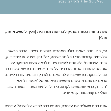
GuruMed
by
מאי 27, 2025
שנת היופי: הסוד העתיק לבריאות מודרנית (ואיך להשיג אותה,
אולי)
היי, בואו נודה באמת. כולנו ממהרים. לוחצים. רצים. והדבר הראשון
שלעיתים קרובות מדי נופל מהרשימה, זה? נכון. שינה. או ליתר דיוק,
שינה *איכותית*. לא סתם לעצום עיניים לכמה שעות ולתפקד על
אוטומט למחרת. אנחנו מדברים על שינה אמיתית. כזו שמרגישים בה
הבדל בבוקר. כזו שמזכירה לנו שאנחנו לא רק רובוטים עם דדליינים.
אז אם גם אתם מרגישים שהשינה היא סוג של "אפשרות" ולא
"הכרח", כדאי שתמשיכו לקרוא. כי הולך להיות מעניין. ומאוד חשוב.
ואולי גם קצת מצחיק, מי יודע.
אתם בטח שואלים את עצמכם, מה יש כבר לחדש על שינה? עוצמים