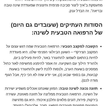
מתעסקת ב"איך ליצור סביבה פנימית וחיצונית שמעודדת שינה טובה
ובריאה". זה הבדל ענק.
הסודות העתיקים (שעובדים גם היום)
של הרפואה הטבעית לשינה:
הקשבה למקצב הטבעי:
הרפואה הטבעית שמה דגש עצום על
המקצב הצירקדי – השעון הביולוגי הפנימי שלנו. היא מעודדת
לחיות בהתאם לשמש: להתעורר באור, להיות פעילים ביום,
ולהוריד הילוך עם השקיעה. זה אומר להימנע מחשיפה לאור כחול
ממסכים בשעות הערב, ולנסות ללכת לישון ולהתעורר בשעות
קבועות, גם בסופי שבוע (כן, אני יודע שזה לא הכי כיף, אבל הגוף
מודה לכם).
תזונה נכונה לשינה טובה:
המזון שאנחנו אוכלים משפיע ישירות
על השינה. הרפואה הטבעית ממליצה על תזונה מאוזנת, עשירה
בירקות, פירות, דגנים מלאים וחלבון איכותי. היא גם מדגישה
הימנעות ממזונות מעוררים (קפאין, סוכר, אלכוהול) במיוחד