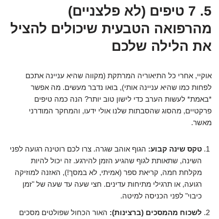
5. 7 טיפים (לא פלצניים)
מהרפואה הטבעית שיכולים להציל
את הלילה שלכם
אוקיי, אחרי כל התיאוריה המרתקת (מקווה שהיא עניינה אתכם
לפחות כמו שהיא עניינה אותי), בואו נדבר מעשים. מה אפשר
*באמת* לעשות הערב כדי לישון טוב יותר? הנה כמה טיפים
פרקטיים, מהסוג שהסבתות שלנו אולי ידעו, והמחקר המודרני
מאשר.
טקס שינה קבוע:
הגוף אוהב שגרה. צרו לכם רוטינה רגועה לפני
השינה, שתאותת לגוף שהגיע הזמן להירגע. זה יכול להיות
מקלחת חמה, קריאת ספר (אמיתי, לא במסך!), האזנה למוזיקה
רגועה, או תרגילי מתיחות עדינים. חצי שעה עד שעה של "זמן
כיבוי" לפני הכניסה למיטה.
לשכוח מהמסכים (ברצינות):
האור הכחול שפולטים מסכים