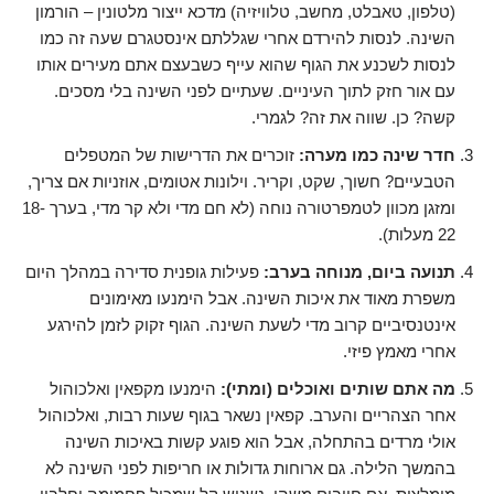
(טלפון, טאבלט, מחשב, טלוויזיה) מדכא ייצור מלטונין – הורמון
השינה. לנסות להירדם אחרי שגללתם אינסטגרם שעה זה כמו
לנסות לשכנע את הגוף שהוא עייף כשבעצם אתם מעירים אותו
עם אור חזק לתוך העיניים. שעתיים לפני השינה בלי מסכים.
קשה? כן. שווה את זה? לגמרי.
חדר שינה כמו מערה:
זוכרים את הדרישות של המטפלים
הטבעיים? חשוך, שקט, וקריר. וילונות אטומים, אוזניות אם צריך,
ומזגן מכוון לטמפרטורה נוחה (לא חם מדי ולא קר מדי, בערך 18-
22 מעלות).
תנועה ביום, מנוחה בערב:
פעילות גופנית סדירה במהלך היום
משפרת מאוד את איכות השינה. אבל הימנעו מאימונים
אינטנסיביים קרוב מדי לשעת השינה. הגוף זקוק לזמן להירגע
אחרי מאמץ פיזי.
מה אתם שותים ואוכלים (ומתי):
הימנעו מקפאין ואלכוהול
אחר הצהריים והערב. קפאין נשאר בגוף שעות רבות, ואלכוהול
אולי מרדים בהתחלה, אבל הוא פוגע קשות באיכות השינה
בהמשך הלילה. גם ארוחות גדולות או חריפות לפני השינה לא