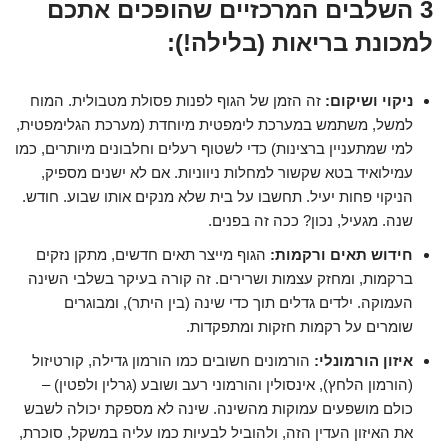
3 השלבים המרכזיים שהופכים אתכם
למכונת בריאות (בלילה!):
ניקוי ושיקום:
זה הזמן של הגוף לפנות פסולת מטבולית. המוח
למשל, משתמש במערכת לימפטית מיוחדת (מערכת הגלימפטית,
למי שמתעניין ברצינות) כדי לשטוף רעלים וחלבונים מיותרים, כמו
עמילואיד בטא שקשור למחלות ניווניות. אם לא ישנים מספיק,
הניקוי פחות יעיל. תחשבו על בית שלא מנקים אותו שבוע. חודש.
שנה. מגעיל, נכון? ככה זה בפנים.
חידוש תאים ורקמות:
הגוף מייצר תאים חדשים, מתקן נזקים
ברקמות, ומחזק עצמות ושרירים. זה קורה בעיקר בשלבי השינה
העמוקה. ילדים גדלים תוך כדי שינה (בין היתר), ומבוגרים
שומרים על רקמות חזקות ומתפקדות.
איזון הורמונלי:
הורמונים חשובים כמו הורמון גדילה, קורטיזול
(הורמון הלחץ), אינסולין והורמוני רעב ושובע (גרלין ולפטין) –
כולם מושפעים עמוקות מהשינה. שינה לא מספקת יכולה לשבש
את האיזון העדין הזה, ולהוביל לבעיות כמו עליה במשקל, סוכרת,