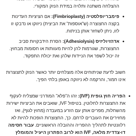
ההצלחה משתנה ותלויה במידת הנזק המקורי.
פימבריופלסטיה (Fimbrioplasty):
אם הציציות העדינות
בקצה החצוצרה (ש"אוספות" את הביצית) ניזוקו או נדבקו זו
לזו, ניתן לשחזר אותן בניתוח.
אדהזיוליזיס (Adhesiolysis):
הסרת הידבקויות סביב
החצוצרות, שגורמות להן להיות מעוותות או חסומות מבחוץ.
זה יכול לשפר את הניידות שלהן ואת יכולת התפקוד.
חשוב לדעת שניתוחים אלה מוצלחים יותר כאשר הנזק לחצוצרות
אינו חמור, והרקמה לא ניזוקה באופן בלתי הפיך.
הפריה חוץ גופית (IVF):
זהו ה"פלא" המודרני שמצליח לעקוף
את החצוצרות לחלוטין. בטיפול IVF, שואבים את הביציות ישירות
מהשחלות, מפרים אותן עם הזרע במעבדה (מחוץ לגוף), ואז
מחזירים את העוברים לרחם. כך, החצוצרות הופכות להיות לא
רלוונטיות לתהליך ההפריה וההובלה הראשוניים.
עבור חסימה
דו-צדדית מלאה, IVF הוא לרוב הפתרון היעיל והמומלץ