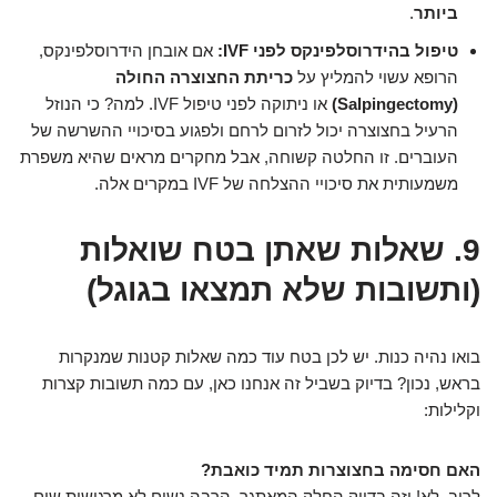
ביותר
.
טיפול בהידרוסלפינקס לפני IVF:
אם אובחן הידרוסלפינקס,
הרופא עשוי להמליץ על
כריתת החצוצרה החולה
(Salpingectomy)
או ניתוקה לפני טיפול IVF. למה? כי הנוזל
הרעיל בחצוצרה יכול לזרום לרחם ולפגוע בסיכויי ההשרשה של
העוברים. זו החלטה קשוחה, אבל מחקרים מראים שהיא משפרת
משמעותית את סיכויי ההצלחה של IVF במקרים אלה.
9. שאלות שאתן בטח שואלות
(ותשובות שלא תמצאו בגוגל)
בואו נהיה כנות. יש לכן בטח עוד כמה שאלות קטנות שמנקרות
בראש, נכון? בדיוק בשביל זה אנחנו כאן, עם כמה תשובות קצרות
וקלילות:
האם חסימה בחצוצרות תמיד כואבת?
לרוב, לא! וזה בדיוק החלק המאתגר. הרבה נשים לא מרגישות שום