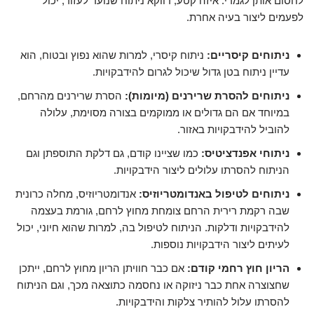
לחסום אותן לגמרי. איזה קטע, דווקא ניתוח שנועד לעזור, יכול
לפעמים ליצור בעיה אחרת.
ניתוחים קיסריים:
ניתוח קיסרי, למרות שהוא נפוץ ובטוח, הוא
עדיין ניתוח בטן גדול שיכול לגרום להידבקויות.
ניתוחים להסרת שרירנים (מיומות):
הסרת שרירנים מהרחם,
במיוחד אם הם גדולים או ממוקמים בצורה מסוימת, עלולה
להוביל להידבקויות באזור.
ניתוחי אפנדציטיס:
כמו שציינו קודם, גם דלקת התוספתן וגם
הניתוח להסרתו עלולים ליצור הידבקויות.
ניתוחים לטיפול באנדומטריוזיס:
אנדומטריוזיס, מחלה כרונית
שבה רקמת רירית הרחם צומחת מחוץ לרחם, גורמת בעצמה
להידבקויות ודלקות. הניתוח לטיפול בה, למרות שהוא חיוני, יכול
לעיתים ליצור הידבקויות נוספות.
הריון חוץ רחמי קודם:
אם כבר חוויתן הריון מחוץ לרחם, ייתכן
שחצוצרה אחת כבר ניזוקה או נחסמה כתוצאה מכך, וגם הניתוח
להסרתו עלול להותיר צלקות והידבקויות.