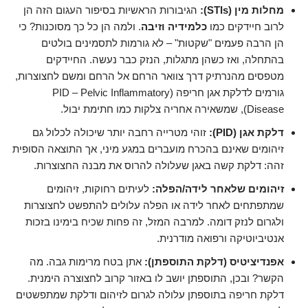
מחלות מין (STIs):
הגיבורות הראשיות בסיפור העגום הזה הן
לרוב חיידקים כמו
כלמידיה וזיבה
. ולמה הן כל כך מסוכנות? כי
הן הרבה פעמים "שקטות" – לא גורמות לתסמינים בולטים
בהתחלה, ואז כשהן מתגלות, הנזק כבר נעשה. החיידקים
מטפסים מהנרתיק דרך צוואר הרחם אל הרחם ומשם לחצוצרות,
גורמים לדלקת אגן חריפה (PID – Pelvic Inflammatory
Disease), שמשאירה אחריה צלקות כמו חתימת יבול.
דלקת אגן (PID):
זוהי מטרייה רחבה יותר שיכולה לכלול גם
זיהומים שאינם בהכרח מועברים במגע מיני, אך התוצאה הסופית
זהה: דלקת קשה באגן שעלולה להרוס את מבנה החצוצרות.
זיהומים שלאחר לידה/הפלה:
לעיתים רחוקות, זיהומים
שמתפתחים לאחר לידה או הפלה עלולים להתפשט לחצוצרות
ולגרום לנזק דומה. למרבה המזל, זה פחות שכיח בימינו בזכות
אנטיביוטיקה ורפואה מודרנית.
אפנדיציטיס (דלקת התוספתן):
אתן בטח מרימות גבה. מה
הקשר? ובכן, התוספתן יושב לו באזור קרוב לחצוצרה הימנית.
דלקת חריפה בתוספתן עלולה לגרום לזיהום ודלקת שמתפשטים