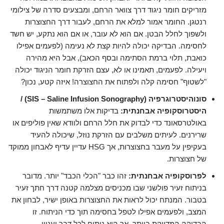
מזריקים חומר ניגוד דרך צוואר הרחם, ומבצעים סדרה של צילומי
רנטגן. החומר אמור למלא את הרחם, לעבור דרך החצוצרות
ולשפוך לחלל הבטן. אם הוא לא עובר, או אם הוא נתקע, יש חשד
לחסימה. הבדיקה יכולה להיות קצת לא נעימה (לפעמים אפילו
כואבת, תלוי ברמת הסתימה ובסף הכאב), אבל היא מהירה
ויעילה. לפעמים, תאמינו או לא, עצם הזרקת חומר הניגוד יכולה
"לשטוף" חסימה קלה ולפתוח את החצוצרה! איזה קטע, נכון?
סונוהיסטרוגרפיה (SIS – Saline Infusion Sonography) /
היסטרוסקופיה אבחנתית:
בדיקות אלו משתמשות
באולטרסאונד כדי לבדוק את חלל הרחם ולוודא שאין פוליפים או
שרירנים. לעיתים משלבים עם הזרקת נוזל, שיכולה להעיד
בעקיפין על מעבר בחצוצרות, אך HSG עדיין עדיף לאבחון ממוקד
של חצוצרות.
לפרוסקופיה אבחנתית:
זהו כבר "הכלי הכבד" יותר. מדובר
בניתוח זעיר פולשני שבו מכניסים מצלמה קטנה דרך חתך זעיר
בטבור. המנתח יכול לראות את החצוצרות באופן ישיר, לבחון את
המצב, ולפעמים אפילו לטפל בחסימה תוך כדי הניתוח. זו
הבדיקה המדויקת ביותר, אך היא ניתוח לכל דבר ועניין.