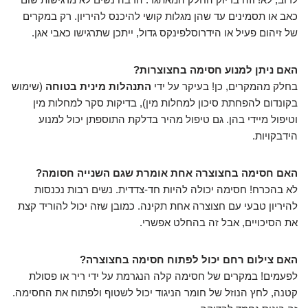
כאב או תסמינים עד שהן מגלות קושי להיכנס להיריון. רק במקרים
של זיהום פעיל או הידרוסלפינקס גדול, ייתכן שתרגישו כאבי אגן.
האם ניתן למנוע חסימה בחצוצרות?
בחלק מהמקרים, כן! בעיקר על ידי
התנהלות מינית בטוחה
(שימוש
בקונדום להפחתת סיכון למחלות מין), בדיקות סקר למחלות מין
וטיפול מיידי בהן. גם טיפול מהיר בדלקת התוספתן יכול למנוע
הידבקויות.
האם חסימה בחצוצרה אחת אומרת שגם השנייה חסומה?
לא בהכרח! חסימה יכולה להיות חד-צדדית. נשים רבות נכנסות
להיריון טבעי עם חצוצרה אחת תקינה. כמובן שזה יכול להוריד קצת
את הסיכויים, אבל זה בהחלט אפשרי.
האם צילום רחם יכול לפתוח חסימה בחצוצרה?
לפעמים! במקרים של חסימה קלה הנגרמת על ידי ריר או פסולת
קטנה, לחץ הנוזל של חומר הניגוד יכול לשטוף ולפתוח את החסימה.