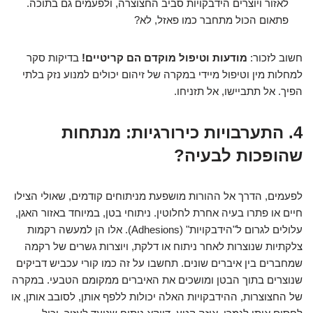
לאזור ויוצרים הידבקויות סביב החצוצרה, ולפעמים גם בתוכה.
פתאום הכול מתחבר כמו פאזל, לא?
חשוב לזכור:
מודעות וטיפול מוקדם הם קריטיים!
בדיקות סקר
למחלות מין וטיפול מיידי במקרה של זיהום יכולים למנוע נזק בלתי
הפיך. אל תתביישו, אל תזניחו.
4. התערבויות כירורגיות: מנתחות
שהופכות לבעיה?
לפעמים, הדרך אל ההורות מושפעת מניתוחים קודמים, שאולי הצילו
חיים או פתרו בעיה אחרת לחלוטין. ניתוחי בטן, במיוחד באזור האגן,
עלולים לגרום ל"הידבקויות" (Adhesions). אלו הן למעשה רקמות
צלקתיות שנוצרות לאחר ניתוח או דלקת, ויוצרות גשרים של רקמה
שמחברים בין איברים שונים. תחשבו על זה כמו קורי עכביש דביקים
שנוצרים בתוך הבטן ומושכים את האיברים ממקומם הטבעי. במקרה
של החצוצרות, ההידבקויות האלה יכולות ללפף אותן, לסובב אותן, או