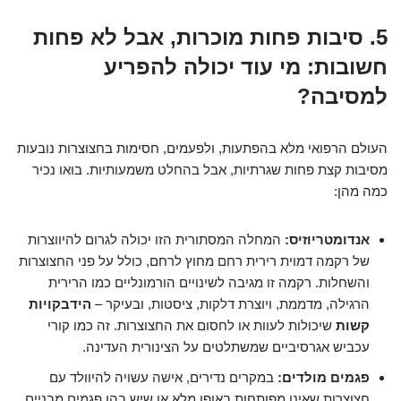
5. סיבות פחות מוכרות, אבל לא פחות
חשובות: מי עוד יכולה להפריע
למסיבה?
העולם הרפואי מלא בהפתעות, ולפעמים, חסימות בחצוצרות נובעות
מסיבות קצת פחות שגרתיות, אבל בהחלט משמעותיות. בואו נכיר
כמה מהן:
אנדומטריוזיס:
המחלה המסתורית הזו יכולה לגרום להיווצרות
של רקמה דמוית רירית רחם מחוץ לרחם, כולל על פני החצוצרות
והשחלות. רקמה זו מגיבה לשינויים הורמונליים כמו הרירית
הרגילה, מדממת, ויוצרת דלקות, ציסטות, ובעיקר –
הידבקויות
קשות
שיכולות לעוות או לחסום את החצוצרות. זה כמו קורי
עכביש אגרסיביים שמשתלטים על הצינורית העדינה.
פגמים מולדים:
במקרים נדירים, אישה עשויה להיוולד עם
חצוצרות שאינן מפותחות באופן מלא או שיש בהן פגמים מבניים