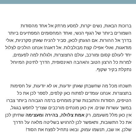
ברוכות הבאות, נשים יקרות, למסע מרתק אל אחד מהסודות
השמורים ביותר של הגוף הנשי, ואחד המחסומים המפתיעים ביותר
בדרך אל ההורות. אם הגעתן לכאן, סביר להניח שאתן סקרניות, אולי
מודאגות, ואולי אפילו קצת מבולבלות. אל דאגה! אנחנו הולכים לצלול
יחד לעולם קסום ומורכב, עולם החצוצרות, ולגלות למה לפעמים,
למרות כל הרצון הטוב והאהבה האינסופית, הדרך לתינוק המיוחל
נתקלת בקיר שקוף.
תשכחו מכל מה שחשבתן שאתן יודעות, או לא יודעות, על חסימות
בחצוצרות. אנחנו עומדים לפתוח כאן קלפים, לספר לכן את כל
הטיפים, הסודות והתובנות שרק מומחים ברמה הגבוהה ביותר צברו
במשך עשרות שנים. אין כאן מונחים מורכבים שצריך לחפש בגוגל,
אין כאן מלל משעמם, רק
אמת צלולה, בהירה ומעצימה
שתיתן לכן
את כל התשובות, ותאפשר לכן להרגיש בשליטה מלאה על הדרך
שלכן. אז שבו, תנשמו עמוק, ובואו נתחיל לפצח את הסוד!