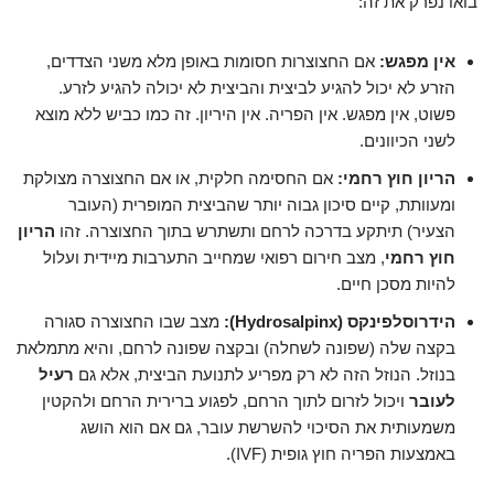
בואו נפרק את זה:
אין מפגש:
אם החצוצרות חסומות באופן מלא משני הצדדים,
הזרע לא יכול להגיע לביצית והביצית לא יכולה להגיע לזרע.
פשוט, אין מפגש. אין הפריה. אין היריון. זה כמו כביש ללא מוצא
לשני הכיוונים.
הריון חוץ רחמי:
אם החסימה חלקית, או אם החצוצרה מצולקת
ומעוותת, קיים סיכון גבוה יותר שהביצית המופרית (העובר
הצעיר) תיתקע בדרכה לרחם ותשתרש בתוך החצוצרה. זהו
הריון
חוץ רחמי
, מצב חירום רפואי שמחייב התערבות מיידית ועלול
להיות מסכן חיים.
הידרוסלפינקס (Hydrosalpinx):
מצב שבו החצוצרה סגורה
בקצה שלה (שפונה לשחלה) ובקצה שפונה לרחם, והיא מתמלאת
בנוזל. הנוזל הזה לא רק מפריע לתנועת הביצית, אלא גם
רעיל
לעובר
ויכול לזרום לתוך הרחם, לפגוע ברירית הרחם ולהקטין
משמעותית את הסיכוי להשרשת עובר, גם אם הוא הושג
באמצעות הפריה חוץ גופית (IVF).