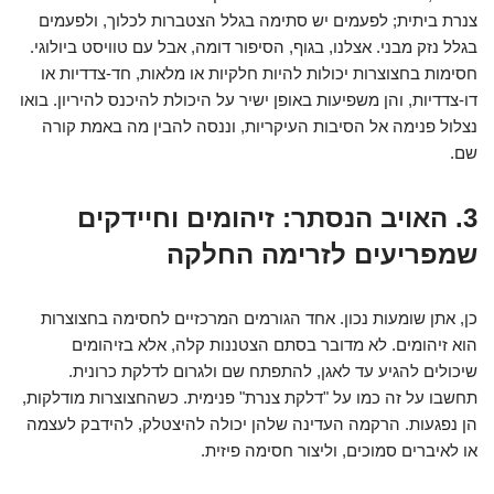
צנרת ביתית; לפעמים יש סתימה בגלל הצטברות לכלוך, ולפעמים
בגלל נזק מבני. אצלנו, בגוף, הסיפור דומה, אבל עם טוויסט ביולוגי.
חסימות בחצוצרות יכולות להיות חלקיות או מלאות, חד-צדדיות או
דו-צדדיות, והן משפיעות באופן ישיר על היכולת להיכנס להיריון. בואו
נצלול פנימה אל הסיבות העיקריות, וננסה להבין מה באמת קורה
שם.
3. האויב הנסתר: זיהומים וחיידקים
שמפריעים לזרימה החלקה
כן, אתן שומעות נכון. אחד הגורמים המרכזיים לחסימה בחצוצרות
הוא זיהומים. לא מדובר בסתם הצטננות קלה, אלא בזיהומים
שיכולים להגיע עד לאגן, להתפתח שם ולגרום לדלקת כרונית.
תחשבו על זה כמו על "דלקת צנרת" פנימית. כשהחצוצרות מודלקות,
הן נפגעות. הרקמה העדינה שלהן יכולה להיצטלק, להידבק לעצמה
או לאיברים סמוכים, וליצור חסימה פיזית.