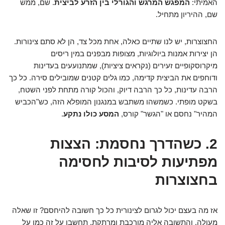
האמיתי:
המפגש המרגש והגורלי בין הזרע לביצית
. שם, ממש
שם, ההיריון מתחיל.
החצוצרות, יש לנו שתיים כאלה, אחת מכל צד, הן לא סתם צינורות.
הן יצירות אמנות ביולוגיות, מצופות מבפנים במין ריסים
מיקרוסקופיים זעירים (נקראים ציציות), שמתנועעים בעדינות
ודוחפים את הביצית קדימה, כמו גלים קטנים שמובילים סירה. כל כך
הרבה עדינות, כל כך הרבה דיוק, והכול קורה מתחת לפני השטח,
בשקט מופתי. כשמשהו משתבש במנגנון המופלא הזה, כש"הכביש
המהיר" נחסם או "הגשר" קורס,
המסע כולו נתקע
.
2. כשהדרך נחסמת: הצצות
מפתיעות לסיבות לחסימה
בחצוצרות
אז מה בעצם יכול לגרום לצינורית כל כך חשובה להיחסם? זו שאלה
מעולה, והתשובה אליה מורכבת ומרתקת. תחשבו על זה כמו על