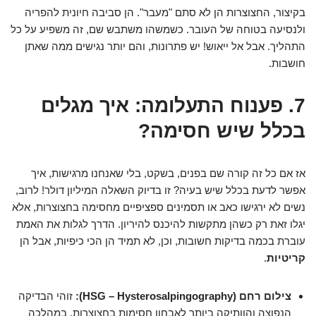
בקיצור, החצוצרות הן לא סתם "מעבר". הן סביבה חיונית להפריה
ולנסיעה בטוחה של העובר. כשמשהו משתבש שם, זה משפיע על כל
התהליך. אבל אל ייאוש! יש פתרונות, והם יותר נגישים ממה שאתן
חושבות.
7. פענוח התעלומה: איך מגלים
בכלל שיש חסימה?
אז אם כל זה קורה שם בפנים, בשקט, בלי שאנחנו מרגישות, איך
אפשר לדעת בכלל שיש בעיה? זו בדיוק השאלה המיליון דולר! לרוב,
נשים לא ירגישו כאב או תסמינים ספציפיים מחסימה בחצוצרות, אלא
יגלו זאת רק כשהן מתקשות להיכנס להיריון. הדרך לגלות את האמת
עוברת בכמה בדיקות חשובות, וכן, לא תמיד הן הכי כיפיות, אבל הן
קריטיות
.
צילום רחם (HSG – Hysterosalpingography):
זוהי הבדיקה
הנפוצה והוותיקה ביותר לאבחון חסימות בחצוצרות. במהלכה