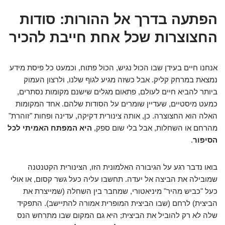
הפתעה בדרך אל ההורות: סודות
החצוצרות שכל אחת חייבת להכיר
אנחנו חיים בעידן שבו הכול נגיש, הכול פתוח, וכמעט כל פיסת מידע
נמצאת במרחק קליק. אבל כשזה מגיע לגוף שלנו, ולרצון העמוק
ביותר להביא חיים לעולם, פתאום מגלים שישנם מקומות נסתרים,
כמעט מיסטיים, שעדיין שומרים על הסודות שלהם. אחד המקומות
האלה הוא החצוצרה. כן, אותה צינורית דקיקה, עדינה ופחות "זוהרת"
מהרחם או השחלות, אבל בלי שום ספק,
היא המפתח האמיתי לכל
הסיפור
.
בואו נדבר רגע על הגיבורה האלמונית הזו, הצינורית הקטנטנה
שמובילה את הביצה אל יעדה. תחשבו עליה כעל גשר קסום, או אולי
כעל "כביש מהיר" מיניאטורי, שמחבר בין השחלה (שמייצרת את
הביצית) לרחם (שבו הביצית המופרית אמורה להתיישב). התפקיד
שלה לא רק להוביל את הביצית; היא גם המקום שבו מתרחש הנס