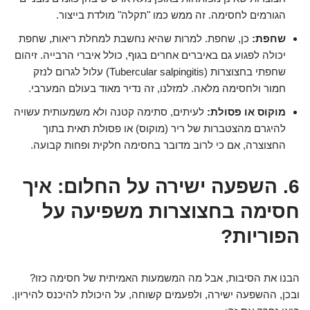
הגורמים לחסימה. זה ממש כמו "תקלה" מולדת בייצור.
שחפת:
כן, שחפת. למרות שהיא נחשבת למחלת ריאות, שחפת
יכולה לפגוע גם באיברים אחרים בגוף, כולל איברי הרבייה. זיהום
שחפתי בחצוצרות (Tubercular salpingitis) עלול לגרום לנזק
חמור ולחסימה מלאה. למזלנו, זה נדיר מאוד בעולם המערבי.
מוקוס או פסולת:
לעיתים, סתימה קטנה ולא משמעותית עשויה
להיגרם מהצטברות של ריר (מוקוס) או פסולת תאית בתוך
החצוצרה, אם כי לרוב מדובר בחסימה חלקית ופחות קבועה.
6. השפעה ישירה על החלום: איך
חסימה בחצוצרות משפיעה על
הפוריות?
הבנו את הסיבות, אבל מה המשמעות האמיתית של חסימה כזו?
ובכן, ההשפעה ישירה, ולפעמים קשוחה, על היכולת להיכנס להיריון.