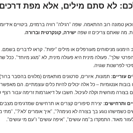
: לא סתם מילים, אלא מפת דרכים 
אן טמונה רוב ההתאמה. שפה "רגילה" רוויה ברמזים, ביטויים אידיומ
. מה שאתם צריכים זו שפה
ישירה, קונקרטית וברורה
.
:
הימנעו מניסוחים מעורפלים או מילים "יפות". קראו לדברים בשמם. א
הפרטי שלך". פעולה מינית היא פעולה מינית, לא "מגע מיוחד". ככל 
יכוי לפרשנות שגויה.
ים עזריים:
תמונות, איורים, סרטונים מותאמים (מלווים בהסבר ברור),
 בובות אנטומיות – כל אלה יכולים להיות כלים עוצמתיים. הם מאפש
 בצורה מוחשית וקלה לעיכול. חשבו על דיאגרמות זרימה עבור רצף ש
ים ותרחישים:
יצירת סיפורים קצרים או תרחישים שמדגימים מצבים 
ים כשמישהו נוגע בך בצורה לא נעימה?", "איך אומרים 'לא'?", "מתי
לעזור מאוד. התמקדו ב"מה עושים", "איפה עושים" ו"עם מי עושים".