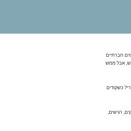
זים חברתיים
מש, אבל ממש
רי? כשקודים
ם, רגישים,