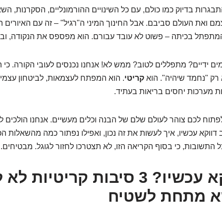
תבגרות בדיוק כמו כולם, עם כל השינויים ההורמונליים, הסקרנות, הש
צמם ואת העולם סביבם. אבל החינוך המיני ה"רגיל" – זה עם האיורים
ן המתפתל בכיתה – פשוט לא עובד עבורם. הוא מפספס את הנקודה, ובג
ים ידיים? מתפללים לטוב? ממש לא! אנחנו נכנסים לעובי הקורה. כי 
 רק "נחמד שיהיה". הוא
קריטי
. הוא המפתח לעצמאות, לביטחון עצמי,
ות מערכות יחסים בריאות בעתיד.
תוח לכם צוהר לעולם שלם של הבנה וכלים מעשיים. אנחנו הולכים לצל
דווקא עכשיו, איך לעשות את זה נכון, ואפילו נפתור כמה מהשאלות הכ
 התשובות, כי בסוף הקריאה הזו, לא תצטרכו לחזור לגוגל. מבטיחים.
למה דווקא עכשיו? 3 סיבות קריטיו
א מתחת לשטיח