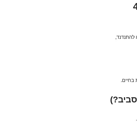
יפה מגיעים הספקות האלה? 4
 להתנדנד,
 בחיים.