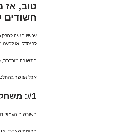
חשודים ע
עכשיו הגענו לחלק ה
להיסדק, או לפעמים
התשובה מורכבת, כמו
אבל אפשר בהחלט לז
#1: משחקי ילדות (ומה למדנו אז מהמבוגרים מסביב?)
השורשים העמוקים ב
החוויות שצברנו אז.