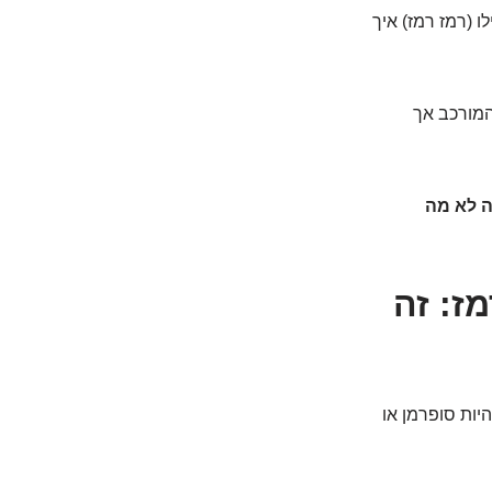
ו (רמז רמז) איך
המורכב אך
ה לא מה
ז: זה
היות סופרמן או