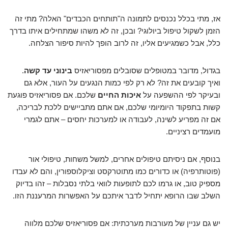
אז, מתי בכלל נכנסים לתמונה ה"תותחים הכבדים" האלה? מתי זה
הזמן לשקול טיפול ביולוגי? ובכן, זה לא משהו שמתחילים איתו בדרך
כלל, אבל כשמגיעים אליו, זה לרוב הופך להיות סיפור הצלחה.
בגדול, מדובר במטופלים שסובלים מפסוריאזיס
בינוני עד קשה
.
ואיך קובעים את זה? לא רק לפי כמות הנגעים על העור, אלא גם
ובעיקר לפי ההשפעה על
איכות החיים
שלכם. אם פסוריאזיס פוגעת
קשות בתפקוד היומיומי שלכם, אם אתם מתביישים ללכת לבריכה,
אם זה מפריע לשינה, לעבודה או למערכות יחסים – אתם לגמרי
מועמדים רציניים.
בנוסף, אם ניסיתם טיפולים אחרים, למשל משחות, טיפולי אור
(פוטותרפיה) או כדורים כמו מתוטרקסט וציקלוספורין, והם לא עבדו
מספיק טוב, או גרמו לכם לתופעות לוואי בלתי נסבלות – זהו בדיוק
השלב שבו הרופא יתחיל לדבר איתכם על האפשרות המרעננת הזו.
יש גם עניין של מעורבות מערכתית: אם פסוריאזיס שלכם מלווה