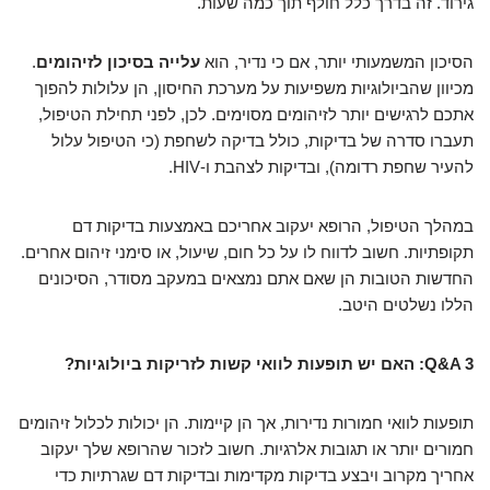
גירוד. זה בדרך כלל חולף תוך כמה שעות.
הסיכון המשמעותי יותר, אם כי נדיר, הוא
עלייה בסיכון לזיהומים
.
מכיוון שהביולוגיות משפיעות על מערכת החיסון, הן עלולות להפוך
אתכם לרגישים יותר לזיהומים מסוימים. לכן, לפני תחילת הטיפול,
תעברו סדרה של בדיקות, כולל בדיקה לשחפת (כי הטיפול עלול
להעיר שחפת רדומה), ובדיקות לצהבת ו-HIV.
במהלך הטיפול, הרופא יעקוב אחריכם באמצעות בדיקות דם
תקופתיות. חשוב לדווח לו על כל חום, שיעול, או סימני זיהום אחרים.
החדשות הטובות הן שאם אתם נמצאים במעקב מסודר, הסיכונים
הללו נשלטים היטב.
Q&A 3: האם יש תופעות לוואי קשות לזריקות ביולוגיות?
תופעות לוואי חמורות נדירות, אך הן קיימות. הן יכולות לכלול זיהומים
חמורים יותר או תגובות אלרגיות. חשוב לזכור שהרופא שלך יעקוב
אחריך מקרוב ויבצע בדיקות מקדימות ובדיקות דם שגרתיות כדי