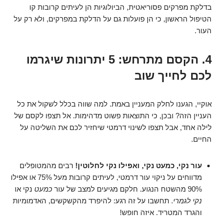
בדלקת מפרקים פסוריאטית, הביולוגיות הן לעיתים קרובות קו
הטיפול הראשון, כי הן פועלות גם על הדלקת במפרקים, ולא רק על
העור.
4. הקסם מתרחש: 5 יתרונות שיגרמו
לכם לחייך שוב
אוקיי, הגענו לחלק המעניין באמת. למה שווה בכלל לשקול את כל
העניין הזה? ובכן, כי התוצאות פשוט מדהימות. אל תצפו לקסם של
לילה אחד, אבל תצפו לשינוי דרמטי שיחזיר לכם את השליטה על
החיים.
עור נקי, כמעט נקי, ואפילו נקי לחלוטין!
רבים מהמטופלים
מדווחים על ניקוי עור דרמטי, לעיתים קרובות מעל 75% או אפילו
90% מהשטח הנגוע. חלקם מגיעים למצב של עור
כמעט
נקי או
נקי לגמרי
. תחשבו על זה רגע: להיפרד מהקשקשים, האדמומיות
והגרד המטריד. איזה חופש!