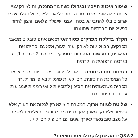
שיפור איכות חיים? ובגדול!
כשהעור מתנקה, זה לא רק עניין
אסתטי. זה אומר שינה טובה יותר בלי גרד לילי, יכולת ללבוש מה
שרוצים בלי להתבייש, בטחון עצמי שעולה פלאים, ורצון לחזור
לפעילויות חברתיות שהוזנחו.
הקלה בדלקת מפרקים פסוריאטית
: אם אתם סובלים מכאבי
מפרקים, הביולוגיות לא רק יעזרו לעור, אלא גם יפחיתו את
הכאבים, הנוקשות והנפיחות במפרקים. זה כמו 2 במחיר 1, רק
בגרסה הרפואית היוקרתית.
בטיחות טובה יחסית
: בניגוד לטיפולים ישנים יותר שדיכאו את
כל המערכת החיסונית, הביולוגיות פועלות באופן מדויק. זה
מפחית משמעותית את הסיכון לתופעות לוואי רציניות שמגיעות
עם דיכוי חיסוני רחב.
שליטה לטווח ארוך
: המטרה היא לא רק לנקות את העור, אלא
לשמור עליו נקי לאורך זמן. רבים מהמטופלים מצליחים לשמור
על מצב טוב מאוד לאורך שנים עם הטיפול הביולוגי.
Q&A 2: כמה זמן לוקח לראות תוצאות?