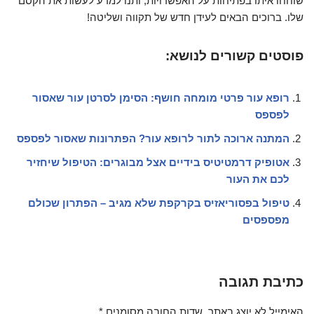
שוחחו איתו בפתיחות על האפשרויות, ותנו למדע לעשות את הקסם
שלו. ברוכים הבאים לעידן חדש של תקווה ושליטה!
פוסטים קשורים לנושא:
רופא עור פרטי מומחה חושף: הסימן לסרטן עור שאסור
לפספס
המתנה ארוכה לתור לרופא עור? הפתרונות שאסור לפספס
אטופיק דרמטיטיס בידיים אצל מבוגרים: הטיפול שיחזיר
לכם את העור
טיפול בפסוריאזיס בקרקפת שלא מגיב – הפתרון שכולם
מפספסים
כתיבת תגובה
האימייל לא יוצג באתר.
שדות החובה מסומנים
*