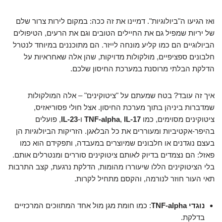
ואז הגיעו ה"ביולוגיות". דמיינו את זה ככה: במקום לירות צרור שלם
של יריות שמפיל גם את החיילים הטובים וגם את הרעים, הטיפולים
הביולוגיים הם כמו קליע מונחה לייזר. הם מתוכננים במיוחד לנטרל
חלבונים ספציפיים, מולקולות מדויקות, שהן אלה שאחראיות על
הדלקת הבלתי מרוסנת במערכת החיסון שלכם.
איך זה עובד? בטח שמעתם על "ציטוקינים" – אלה המולקולות
שמדברות ביניהן בתוך מערכת החיסון. אצל חולי פסוריאזיס,
ציטוקינים מסוימים, כמו
IL-17
,
TNF-alpha
ו-
IL-23
, פועלים
בהיפר-אקטיביות ומעוררים את כל הבלאגן. הזריקות הביולוגיות הן
בעצם נוגדנים או חלבונים שמיוצרים במעבדה, ותפקידם הוא כמו
פאזל: הם נצמדים בדיוק לאותם ציטוקינים סוררים ומנטרלים אותם.
בלי הציטוקינים הללו שיעוררו מהומות, הדלקת נרגעת, קצב התרבות
תאי העור חוזר לנורמה, והקסם מתחיל לקרות.
נוגדי TNF-alpha
: כמו חומת מגן מול אחד המתווכים המרכזיים
בדלקת.