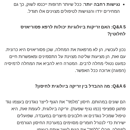
נגישות רחבה יותר
: ככל שיותר תרופות ייכנסו לשוק, כך גם
המחירים ירדו והנגישות לטיפולים מצוינים אלו תגדל.
Q&A 5: האם זריקות ביולוגיות יכולות לרפא פסוריאזיס
לחלוטין?
נכון לעכשיו, הן לא מרפאות את המחלה, שכן פסוריאזיס היא כרונית.
עם זאת, הן מציעות שליטה מצוינת על התסמינים ומאפשרות חיים
כמעט נטולי מחלה לרבים. המטרה היא להביא את המחלה לרמיסיה
(הפוגה) ארוכה ככל האפשר.
Q&A 6: מה ההבדל בין זריקה ביולוגית לחיסון?
הם שונים במהותם. חיסון "מלמד" את הגוף לייצר נוגדנים בעצמו נגד
פתוגן ספציפי (כמו נגיף שפעת). זריקה ביולוגית, לעומת זאת, היא
טיפול שמכיל נוגדנים או חלבונים מיוצרים במעבדה, שפועלים
ישירות כדי לנטרל חומרים מסוימים במערכת החיסון הגורמים
למחלה, מבלי "ללמד" את הגוף לייצר אותם בעצמו.