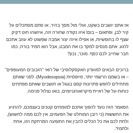
אז אתם יושבים בשקט, אולי מול מסך בהיר, או סתם מסתכלים על
קיר לבן, ופתאום – בום! איזו נקודה שחורה זזה, איזשהו חוט דקיק
שצף לו בחופשיות, או אפילו איזה יצור אמבה שפשוט לא עוזב אתכם
לרגע. אתם מנסים למקד בו את המבט, אבל הוא תמיד בורח, כמו
חבר שחייב לכם כסף. מוכר, נכון?
ברוכים הבאים למועדון האקסקלוסיבי של רואי "הזבובים המעופפים"
– או בשמם הרשמי יותר,
מיופסיות
(Myodesopsia). לפני שאתם
מתחילים לחפש פתרונות קסם בגוגל או חושבים שאתם מפתחים
כוחות-על של ראיית מיקרואורגניזמים, בואו נצלול פנימה.
המאמר הזה נועד להפוך אתכם למומחים קטנים בעצמכם, להרגיע
את החששות (כי רובן המוחלט של הפעמים, אין לכם ממה לחשוש),
ולתת לכם את כל הכלים להבין את התופעה המרתקת הזו, אחת
ולתמיד.