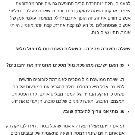
לפעמים, הלחץ והחרדה סביב התופעה גרועים יותר מהתופעה
עצמה. אז קחו נשימה עמוקה, חייכו, ותזכרו שאתם לא לבד. מיליוני
אנשים חווים את זה. זה הופך אתכם לחלק ממועדון עולמי ענק של
אנשים שמסתכלים על העולם קצת אחרת. קצת יותר מעניין, הייתי
אומר. תהיו גאים בזה.
שאלה ותשובה מהירה – השאלות האחרונות לטיפול מלא!
ש: האם ישיבה ממושכת מול מסכים מחמירה את הזבובים?
ת:
ישיבה ממושכת מול מסכים לא גורמת לזבובים חדשים
להיווצר, אבל היא בהחלט יכולה להגביר את המודעות אליהם,
פשוט כי הרקע הבהיר של המסך מבליט אותם. קחו הפסקות,
תמצמצו הרבה, ותעשו לעיניים שלכם טובה. הן יעריכו את זה.
ש: מתי אני צריך להיבדק שוב?
ת:
אם הייתם אצל רופא והוא אמר שהכל בסדר, חזרו לבדיקה רק
אם אתם חווים שינוי דרמטי: הופעה פתאומית של זבובים רבים