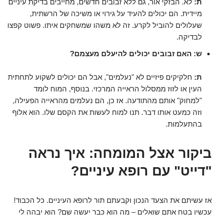
ת:
לא. הבזקי אור, גם ללא זבובים חדשים, מחייבים בדיקת עיניים
מיידית. הם יכולים להעיד על גירוי או משיכה של הרשתית,
שעלולים להוביל לקרע. זה לא משהו שמשחקים איתו. פשוט קפצו
לבדיקה.
ש: האם זבובים יכולים להיעלם מעצמם?
ת:
חלקיקים פיזיים לא "נעלמים", אבל הם יכולים לשקוע לתחתית
העין או לזוז ממסלול הראייה המרכזי. בנוסף, המוח לומד
"למחוק" אותם מהתודעה. אז כן, הם נעלמים מהראייה הפעילה,
וזה כמעט אותו דבר. תנו למוח לעשות את הקסם שלו. הוא אלוף
בהתעלמות.
ביקור אצל המומחה: איך נראה
"דייט" עם רופא עיניים?
אז עשיתם את הצעד הנכון וקבעתם תור לרופא העיניים. כל הכבוד!
עכשיו בטח אתם שואלים – מה הוא כבר יעשה שם? הוא יבהה לי