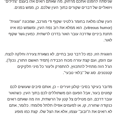
שניסתה להפנט אתכם מרחוק. מה שאתם רואים אלו בעצם "צלילים"
ויזואליים של דברים שקורים
בתוך
העין שלכם. כן, ממש בפנים.
העין שלנו מלאה בחומר ג'לטיני שקוף ודי מורכב, שמכונה "זגוגית"
(vitreous humor). הוא ממלא את רוב נפח העין, ומשמש כמו איזו
תחנת ביניים שדרכה עובר האור בדרכו לרשתית. כמעין גשר שקוף
לאור.
הזגוגית הזו, כמו כל דבר טוב בחיים, לא נשארת צעירה וחלקה לנצח.
עם הזמן, ועם קצת עזרה מכוח הכבידה (תמיד האשם התורן, נכון?),
הג'ל הזה מתחיל להתכווץ, להתפרק וליצור כל מיני חלקיקים
קטנטנים. סוג של "בלאי טבעי".
מדובר בעיקר בסיבי קולגן זעירים – כן, אותם סיבים שעושים לכם
קמטים בעור, אבל הפעם הם משתוללים לכם בתוך העין. כשהאור
עובר דרכם, הם מטילים צל קטן על הרשתית, וזה מה שאתם רואים
כנקודה שחורה, קו, או לפעמים אפילו תלתל פלומתי. כלומר, אתם
לא רואים את ה"זבוב" עצמו, אלא את הצל שלו. קצת כמו מופע