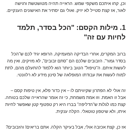
וכן, קחו איתכם משקפי שמש. הראייה תהיה מטושטשת ורגישה
לאור, אז קצת סטייל לא יזיק. ואולי גם יסתיר את האישונים הענקיים.
1. מילות הקסם: "הכל בסדר, תלמד
לחיות עם זה"
ברוב המקרים, אחרי הבדיקה המעמיקה, הרופא יגיד לכם ש"הכל
בסדר גמור". הזבובים שלכם הם "סתם זבובים", לא מזיקים, ואין מה
לעשות איתם. ה"טיפול" הטוב ביותר הוא ללמוד להתעלם מהם, לתת
למוח לעשות את עבודתו המופלאה של סינון מידע לא רלוונטי.
זה אולי לא הפתרון שקיוויתם לו – אין כדור פלא, אין טיפות קסם –
אבל זו האמת. וזו אמת משמחת, כי זה אומר שהראייה שלכם בטוחה.
קצת כמו לגלות ש"הדליפה" בברז היא רק טפטוף קטן שאפשר לחיות
איתו, ולא שיטפון טוטאלי. הקלה ענקית.
אז כן, קצת אכזבה אולי, אבל בעיקר הקלה. אתם בריאים! והזבובים?