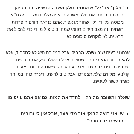
"וילון" או "צל" שמסתיר חלק משדה הראייה:
זהו הסימן
הדרמטי ביותר. אם חלק משדה הראייה שלכם פשוט "נעלם" או
מכוסה על ידי וילון שחור או אפור, אתם כנראה חווים היפרדות
רשתית. זה מצב חירום רפואי שמחייב טיפול מיידי כדי להציל את
הראייה. לא לוקחים סיכונים כאן.
אנחנו יודעים שזה נשמע מבהיל, אבל המטרה היא לא להפחיד, אלא
להאיר. רוב המקרים הם שטויות, אבל כשאלה לא, אנחנו רוצים
שתהיו מוכנים. זה קצת כמו לדעת איפה יציאות החירום באולם
קולנוע. מקווים שלא תצטרכו, אבל טוב לדעת. ידע זה כוח, במיוחד
כשזה קשור לעיניים.
שאלה ותשובה מהירה – לחדד את המוח, גם אם אתם עייפים!
ש: אני רואה הבזקי אור מדי פעם, אבל אין לי זבובים
חדשים. זה בסדר?