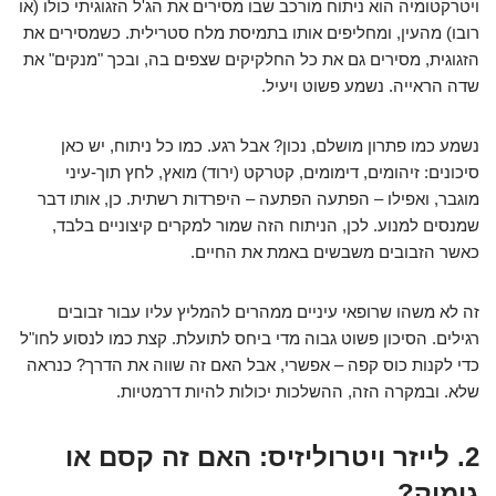
ויטרקטומיה הוא ניתוח מורכב שבו מסירים את הג'ל הזגוגיתי כולו (או
רובו) מהעין, ומחליפים אותו בתמיסת מלח סטרילית. כשמסירים את
הזגוגית, מסירים גם את כל החלקיקים שצפים בה, ובכך "מנקים" את
שדה הראייה. נשמע פשוט ויעיל.
נשמע כמו פתרון מושלם, נכון? אבל רגע. כמו כל ניתוח, יש כאן
סיכונים: זיהומים, דימומים, קטרקט (ירוד) מואץ, לחץ תוך-עיני
מוגבר, ואפילו – הפתעה הפתעה – היפרדות רשתית. כן, אותו דבר
שמנסים למנוע. לכן, הניתוח הזה שמור למקרים קיצוניים בלבד,
כאשר הזבובים משבשים באמת את החיים.
זה לא משהו שרופאי עיניים ממהרים להמליץ עליו עבור זבובים
רגילים. הסיכון פשוט גבוה מדי ביחס לתועלת. קצת כמו לנסוע לחו"ל
כדי לקנות כוס קפה – אפשרי, אבל האם זה שווה את הדרך? כנראה
שלא. ובמקרה הזה, ההשלכות יכולות להיות דרמטיות.
2. לייזר ויטרוליזיס: האם זה קסם או
גימיק?