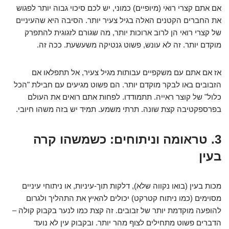
אם אתם קצרי רואי (מיופיים) כמוני, יש לכם סיכוי גבוה יותר לפגוש
את החברים הקטנים האלה בגיל צעיר יותר. הסיבה היא שהעיניים
של קצרי רואי הן לרוב ארוכות יותר, מה שגורם לזגוגית להתפרק
מוקדם יותר. זה לא עונש, פשוט גנטיקה משעשעת. ככה זה.
אז אם אתם עם משקפיים עבותות מגיל צעיר, אל תתפלאו אם
הזבובים באו לבקר מוקדם יותר. הם פשוט מגיעים עם חבילת "הכל
כלול" של קוצר ראייה. תתמודדו. לפחות אתם רואים את העולם
בפרספקטיבה קצת שונה. תרתי משמע. תמיד יש בזה משהו חיובי.
3. טראומה וניתוחים: כשמשהו קרה
בעין
מכות בעין (בואו נקווה שלא), דלקות תוך-עיניות, או ניתוחי עיניים
מסוימים (כמו ניתוח קטרקט) יכולים להאיץ את התהליך ולגרום
להופעה מוקדמת יותר של זבובים. זה קצת כמו לנער בקבוק קולה –
הדברים פשוט מתחילים לצוף מהר יותר. ובקבוק עין לא נועד