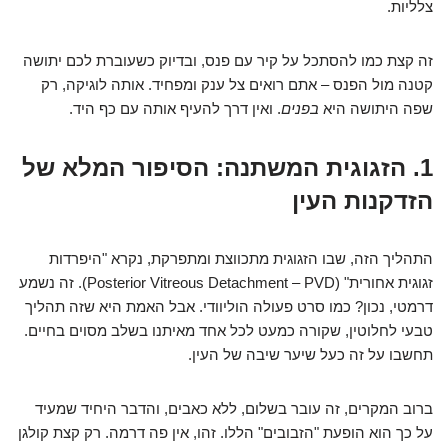
צלליות.
זה קצת כמו להסתכל על קיר עם פנס, ובדיוק כשעוברת לכם יתושה
קטנה מול הפנס – אתם רואים צל ענק ומפחיד. אותה לוגיקה, רק
שפה היתושה היא
בפנים
. ואין דרך להעיף אותה עם כף היד.
1. הזגוגית המשתנה: הסיפור המלא של
הזדקנות העין
התהליך הזה, שבו הזגוגית מתכווצת ומתפרקת, נקרא "היפרדות
זגוגית אחורית" (Posterior Vitreous Detachment – PVD). זה נשמע
דרמטי, נכון? כמו סרט פעולה הוליוודי. אבל האמת היא שזה תהליך
טבעי לחלוטין, שקורה כמעט לכל אחד מאיתנו בשלב מסוים בחיים.
תחשבו על זה כעל שיער שיבה של העין.
ברוב המקרים, זה עובר בשלום, ללא כאבים, והדבר היחיד שמעיד
על כך הוא הופעת "הזבובים" הללו. זהו, אין פה דרמה. רק קצת קולגן