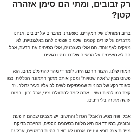
רק זבובים, ומתי הם סימן אזהרה
קטן?
ברוב המוחלט של המקרים, כשאנחנו מדברים על זבובים, אנחנו
מדברים על יצורים קטנים ושלמים שצפים להם באלגנטיות, לא
מזיקים לאף אחד. הם אולי מעצבנים, אולי מסיחים את הדעת, אבל
הם לא מאיימים על הראייה שלכם. תהיו רגועים.
המוח שלנו, היצור החכם הזה, לומד די מהר להתעלם מהם. הוא
פשוט מבין ש"אלה שטויות" ומסנן אותם מתוך התמונה הכללית, כמו
סאונד רקע של מכוניות שמפסיקים לשים לב אליו בעיר גדולה. זה
קצת כמו להיות נשוי – אתה לומד להתעלם. ציני, אבל נכון. והמוח
עושה את זה בלי ריבים.
אבל, ופה מגיע ה"אבל" הגדול והחשוב, יש מצבים שבהם הופעת
זבובים, במיוחד אם היא מלווה בסימנים נוספים, מחייבת בדיקה
מיידית אצל רופא עיניים. אנחנו לא רוצים להיות דרמטיים, אבל גם