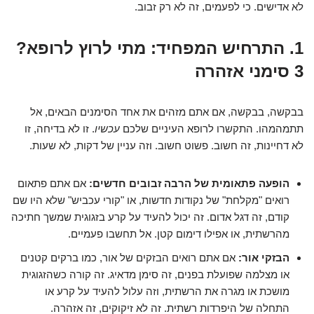
לא אדישים. כי לפעמים, זה לא רק זבוב.
1. התרחיש המפחיד: מתי לרוץ לרופא?
3 סימני אזהרה
בבקשה, בבקשה, אם אתם מזהים את אחד הסימנים הבאים, אל
תתמהמהו. התקשרו לרופא העיניים שלכם
עכשיו
. זו לא בדיחה, זו
לא דחיינות, זה חשוב. פשוט חשוב. וזה עניין של דקות, לא שעות.
הופעה פתאומית של הרבה זבובים חדשים:
אם אתם פתאום
רואים "מקלחת" של נקודות חדשות, או "קורי עכביש" שלא היו שם
קודם, זה דגל אדום. זה יכול להעיד על קרע בזגוגית שמשך חתיכה
מהרשתית, או אפילו דימום קטן. אל תחשבו פעמיים.
הבזקי אור:
אם אתם רואים הבזקים של אור, כמו ברקים קטנים
או מצלמה שפועלת בפנים, זה סימן מדאיג. זה קורה כשהזגוגית
מושכת או מגרה את הרשתית, וזה עלול להעיד על קרע או
התחלה של היפרדות רשתית. זה לא זיקוקים, זה אזהרה.