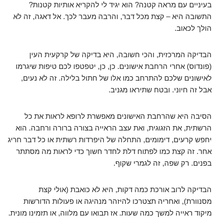
בעיניים עם מראה קטנה? הוא יגיד לי להקריא אותיות קטנות?
התשובה היא – קצת מכל דבר, והרבה מעבר לכך. אל דאגה, זה לא
הולך לכאוב.
הבדיקה המרכזית, והכי חשובה, היא בדיקה של קרקעית העין
(פונדוס) אחרי הרחבת אישונים. כן, כן, יטפטפו לכם טיפות שיגרמו
לאישונים שלכם להתרחב כמו אלו של חתול בלילה. זה לא נעים,
אבל זה חיוני. ובטח שתיראו מגניב.
הסיבה היא שהרחבת האישונים מאפשרת לרופא לראות את כל
הרשתית, את הזגוגית, ואת עצב הראייה בצורה ברורה ורחבה. הוא
יחפש קרעים, דימומים, התחלה של היפרדות רשתית או כל דבר חריג
אחר. זה קצת כמו לפתוח דלת לחדר חשוך כדי לראות מה מסתתר
בפנים. רק שפה, זה לגמרי שקוף.
הבדיקה לרוב אורכת כמה דקות, היא לא כואבת (אולי קצת
מסנוורת), ואחריה תצטרכו להיזהר מנהיגה או פעולות הדורשות
מיקוד ראייה למשך כמה שעות. אז תבואו עם מלווה, או תזמינו מונית.