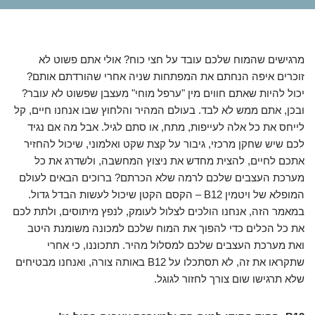
מרגישים שהמוח שלכם עובד על חצי כוח? אולי אתם פשוט לא
זוכרים איפה הנחתם את המפתחות שניה אחרי שהורדתם אותם?
יכול להיות שאתם חווים מין "ערפל מוחי" מעצבן שפשוט לא עובר?
ובכן, אתם ממש לא לבד. בעולם המהיר והלחוץ שבו אנחנו חיים, קל
לייחס את כל אלה לעייפות, מתח, או סתם לגיל. אבל מה אם נגיד
לכם שיש שחקן מרכזי, גיבור על קצת שקט ואלמוני, שיכול להחזיר
אתכם לחיים, להצית מחדש את ניצוץ המחשבה, ולשדרג את כל
מערכת העצבים שלכם לרמה שלא הכרתם? ברוכים הבאים לעולם
המופלא של ויטמין B12 – הקסם הקטן שיכול לעשות הבדל גדול.
במאמר הזה, אנחנו הולכים לצלול לעומק, לנפץ מיתוסים, ולתת לכם
את כל הכלים כדי להפוך את המוח שלכם למכונה משומנת היטב
ואת מערכת העצבים שלכם למסלול מהיר. תתכוננו, כי אחרי
שתקראו את זה, לא תסתכלו על B12 באותה צורה, ואנחנו מבטיחים
שלא תרגישו שום צורך לחזור לגוגל.