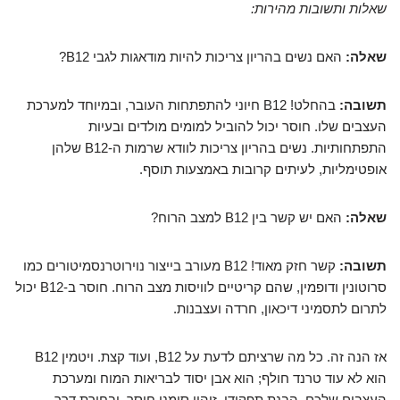
שאלות ותשובות מהירות:
שאלה:
האם נשים בהריון צריכות להיות מודאגות לגבי B12?
תשובה:
בהחלט! B12 חיוני להתפתחות העובר, ובמיוחד למערכת
העצבים שלו. חוסר יכול להוביל למומים מולדים ובעיות
התפתחותיות. נשים בהריון צריכות לוודא שרמות ה-B12 שלהן
אופטימליות, לעיתים קרובות באמצעות תוסף.
שאלה:
האם יש קשר בין B12 למצב הרוח?
תשובה:
קשר חזק מאוד! B12 מעורב בייצור נוירוטרנסמיטורים כמו
סרוטונין ודופמין, שהם קריטיים לוויסות מצב הרוח. חוסר ב-B12 יכול
לתרום לתסמיני דיכאון, חרדה ועצבנות.
אז הנה זה. כל מה שרציתם לדעת על B12, ועוד קצת. ויטמין B12
הוא לא עוד טרנד חולף; הוא אבן יסוד לבריאות המוח ומערכת
העצבים שלכם. הבנת תפקידו, זיהוי סימני חוסר, ובחירת דרך