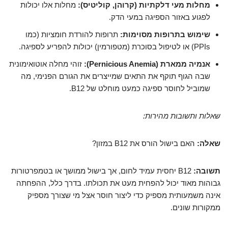
מחלות מעי דלקתיות (קרוהן, קוליטיס):
מחלות אלו יכולות
לפגוע באזור הספיגה במעי הדק.
שימוש בתרופות מסוימות:
תרופות להורדת חומציות (כמו
PPIs) או לטיפול בסוכרת (מטפורמין) יכולות להפריע לספיגה.
אנמיה ממארת (Pernicious Anemia):
זוהי מחלה אוטואימונית
שבה הגוף תוקף את התאים שמייצרים את הגורם הפנימי, מה
שמוביל לחוסר ספיגה כמעט מוחלט של B12.
שאלות ותשובות מהירות:
שאלה:
האם בישול הורס את B12 במזון?
תשובה:
B12 יחסית עמיד לחום, אך בישול ממושך או בטמפרטורות
גבוהות מאוד יכול להפחית מעט את תכולתו. בדרך כלל, ההפחתה
אינה משמעותית מספיק כדי ליצור חוסר אצל מי שצורך מספיק
ממקורות שונים.