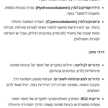
הידרוקסיקובלמין (Hydroxocobalamin):
צורה טבעית נוספת,
נחשבת ל"מאגר" בגוף.
ציאנוקובלמין (Cyanocobalamin):
הצורה הנפוצה והזולה
ביותר, אך היא דורשת מהגוף להמיר אותה לצורות פעילות. מכילה
כמות קטנה של ציאניד (לא מזיק במינונים רגילים, אבל יש העדפה
לצורות הפעילות).
דרכי מתן:
כדורים לבליעה:
יעילים במקרים של חוסר קל ובעיות ספיגה
מינימליות (לרוב במינונים גבוהים).
כדורים למציצה/תת-לשוניים:
עקיפת מנגנון הספיגה דרך
הקיבה והמעי, וספיגה ישירה דרך הריריות בפה. יעיל מאוד לרוב
האנשים.
זריקות B12:
הפתרון האולטימטיבי למקרים של חוסר חמור,
אנמיה ממארת או בעיות ספיגה קשות. הדרך המהירה והיעילה