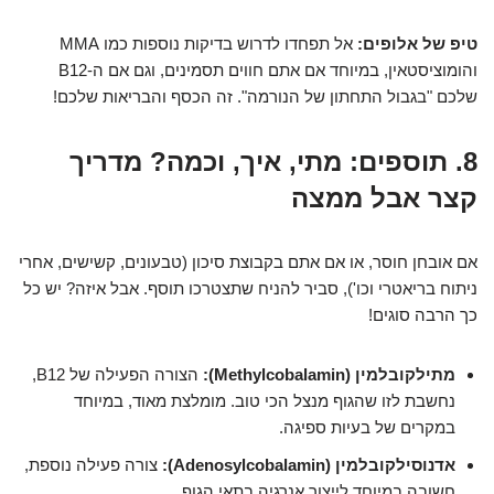
טיפ של אלופים:
אל תפחדו לדרוש בדיקות נוספות כמו MMA
והומוציסטאין, במיוחד אם אתם חווים תסמינים, וגם אם ה-B12
שלכם "בגבול התחתון של הנורמה". זה הכסף והבריאות שלכם!
8. תוספים: מתי, איך, וכמה? מדריך
קצר אבל ממצה
אם אובחן חוסר, או אם אתם בקבוצת סיכון (טבעונים, קשישים, אחרי
ניתוח בריאטרי וכו'), סביר להניח שתצטרכו תוסף. אבל איזה? יש כל
כך הרבה סוגים!
מתילקובלמין (Methylcobalamin):
הצורה הפעילה של B12,
נחשבת לזו שהגוף מנצל הכי טוב. מומלצת מאוד, במיוחד
במקרים של בעיות ספיגה.
אדנוסילקובלמין (Adenosylcobalamin):
צורה פעילה נוספת,
חשובה במיוחד לייצור אנרגיה בתאי הגוף.