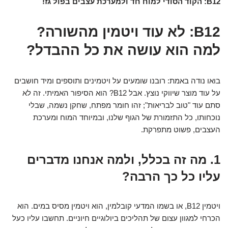
B12: הקוד הסודי למוח חד ולמערכת עצבים בפול גז!
B12: לא עוד ויטמין מהשורה?
למה הוא עושה את כל ההבדל?
בואו נודה באמת: רובנו שומעים על ויטמינים ותוספים ומיד חושבים
על עוד מוצר שיווקי נוצץ. אבל B12? הוא הסיפור האמיתי. זה לא
סתם עוד "טוב לבריאות"; זהו חומר מפתח, שחקן נשמה, שבלי
נוכחותו, כל התזמורת של הגוף שלנו, ובמיוחד המוח ומערכת
העצבים, פשוט מתפרקת.
1. מה זה בכלל, ולמה אנחנו מדברים
עליו כל כך הרבה?
ויטמין B12, או בשמו המדעי קובלמין, הוא ויטמין מסיס במים. הוא
הכרחי למגוון עצום של תהליכים ביולוגיים חיוניים. תחשבו עליו כעל