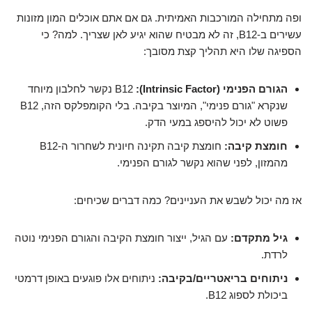
ופה מתחילה המורכבות האמיתית. גם אם אתם אוכלים המון מזונות
עשירים ב-B12, זה לא מבטיח שהוא יגיע לאן שצריך. למה? כי
הספיגה שלו היא תהליך קצת מסובך:
הגורם הפנימי (Intrinsic Factor):
B12 נקשר לחלבון מיוחד
שנקרא "גורם פנימי", המיוצר בקיבה. בלי הקומפלקס הזה, B12
פשוט לא יכול להיספג במעי הדק.
חומצת קיבה:
חומצת קיבה תקינה חיונית לשחרור ה-B12
מהמזון, לפני שהוא נקשר לגורם הפנימי.
אז מה יכול לשבש את העניינים? כמה דברים שכיחים:
גיל מתקדם:
עם הגיל, ייצור חומצת הקיבה והגורם הפנימי נוטה
לרדת.
ניתוחים בריאטריים/בקיבה:
ניתוחים אלו פוגעים באופן דרמטי
ביכולת לספוג B12.