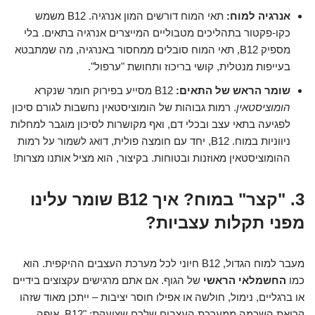
אנרגיה למוח:
תאי המוח דורשים המון אנרגיה. B12 משמש
כקו-פקטור בתהליכים מטבוליים המייצרים אנרגיה בתאים. בלי
מספיק B12, תאי המוח סובלים ממחסור באנרגיה, מה שמתבטא
בעייפות מנטלית, קושי בריכוז ותחושת "ערפול".
שומר הראש של התאים:
B12 מסייע בפירוק חומר שנקרא
הומוציסטאין
. רמות גבוהות של הומוציסטאין נחשבות לגורם סיכון
לפגיעה בתאי עצב ובכלי דם, ואף מקושרות לסיכון מוגבר למחלות
ניווניות במוח. B12, יחד עם חומצה פולית, דואג לשמור על רמות
ההומוציסטאין מאוזנות ובטוחות. בקיצור, הוא מציל אותנו מצרות!
3. "קצר" במוח? איך B12 שומר עלינו
מפני תקלות עצביות?
מעבר למוח הגדול, B12 חיוני לכל מערכת העצבים ההיקפית. הוא
כמו
החשמלאי הראשי
של הגוף. אם אתם מרגישים עקצוצים בידיים
או ברגליים, נימול, חולשה או אפילו חוסר יציבות – ייתכן מאוד שזהו
קריאת השכמה ממערכת העצבים שלכם שצועקת: "B12, איפה