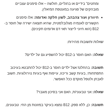
ומחטים" בידיים או ברגליים, חולשה – אלו סימנים עצביים
מובהקים של פגיעה במעטפת המיאלין.
חיוורון ועור צהבהב, לשון חלקה ואדומה:
אלו סימנים
הקשורים לאנמיה מגלובלסטית, שהיא תוצאה ישירה של חוסר ב-
B12 (הוא חיוני לייצור תאי דם אדומים תקינים).
שאלות ותשובות מהירות:
שאלה:
האם חוסר ב-B12 יכול להשפיע גם על ילדים?
תשובה:
בהחלט! אצל ילדים חוסר ב-B12 יכול להתבטא בעיכוב
התפתחותי, בעיות קשב וריכוז, עייפות ואף בעיות נוירולוגיות. חשוב
לאבחן ולטפל מוקדם ככל האפשר.
שאלה:
אני טבעוני/ת, האם אני בסיכון מוגבר?
תשובה:
כן, ללא ספק. B12 נמצא בעיקר במזונות מן החי. טבעונים,