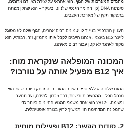
מהנדס המערכות
של הגוף. הוא אחראי על יצירת תאי דם אדומים,
סינתזת DNA (כן, החומר הגנטי שלנו!), ובעיקר – הוא שחקן מפתח
בתפקוד תקין של מערכת העצבים.
העניין המרכזי? בניגוד לוויטמינים רבים אחרים, הגוף שלנו לא מסוגל
לייצר B12 בעצמו. אנחנו חייבים לקבל אותו מהמזון, וזה, רבותיי, הוא
מקור לאתגר לא קטן עבור רבים מאיתנו.
המכונה המופלאה שנקראת מוח:
איך B12 מפעיל אותה על טורבו?
המוח שלנו הוא ללא ספק האיבר המורכב והמרתק ביותר שיש. הוא
מנהל הכל – ממחשבות ורגשות, דרך זיכרון ולמידה, ועד תנועה
ונשימה. ו-B12? הוא אחד משמני המנוע החיוניים ביותר כדי
שהמכונה המדהימה הזו תמשיך לרוץ בצורה אופטימלית.
2. סודות הקשר: B12 ופעילות מוחית