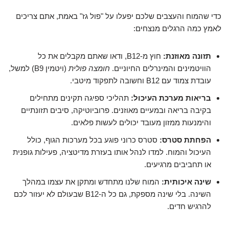
כדי שהמוח והעצבים שלכם יפעלו על "פול גז" באמת, אתם צריכים
לאמץ כמה הרגלים מנצחים:
תזונה מאוזנת:
חוץ מ-B12, ודאו שאתם מקבלים את כל
הוויטמינים והמינרלים החיוניים.
חומצה פולית
(ויטמין B9) למשל,
עובדת צמוד עם B12 וחשובה לתפקוד מיטבי.
בריאות מערכת העיכול:
תהליכי ספיגה תקינים מתחילים
בקיבה בריאה ובמעיים מאוזנים. פרוביוטיקה, סיבים תזונתיים
והימנעות ממזון מעובד יכולים לעשות פלאים.
הפחתת סטרס:
סטרס כרוני פוגע בכל מערכות הגוף, כולל
העיכול והמוח. למדו לנהל אותו בעזרת מדיטציה, פעילות גופנית
או תחביבים מרגיעים.
שינה איכותית:
המוח שלנו מתחדש ומתקן את עצמו במהלך
השינה. בלי שינה מספקת, גם כל ה-B12 שבעולם לא יעזור לכם
להרגיש חדים.