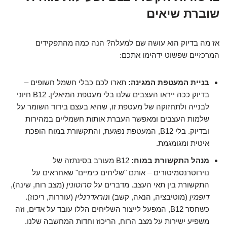
שוברת שיאים
אז מה בדיוק הוא עושה שם למעלה? הנה כמה מהתפקידים
המרכזיים שפשוט ידהימו אתכם:
בניית המעטפת המגינה:
תארו לכם כבלי חשמל חשופים –
בדיוק ככה ייראו העצבים שלנו בלי מעטפת המיאלין. B12 חיוני
לבנייה ולתחזוקה של מעטפת זו, שהיא בעצם בידוד השומר על
שלמות העצבים ומאפשר העברת אותות חשמליים במהירות
ובדיוק. בלי B12, המעטפת נפגעת, והתקשורת במוח הופכת
איטית ומגומגמת.
מנהל התקשורת במוח:
B12 מעורב בסינתזה של
נוירוטרנסמיטורים – אותם "שליחים כימיים" שאחראים על
התקשורת בין תאי העצב. מדברים על
סרוטונין
(מצב רוח, שינה),
דופמין
(מוטיבציה, הנאה, קשב) ו
נוראדרנלין
(עוררות, ריכוז).
כשחסר B12, המפעל לייצור השליחים הללו עובד על אדים, וזה
משפיע ישירות על מצב הרוח, הריכוז וחדות המחשבה שלנו.