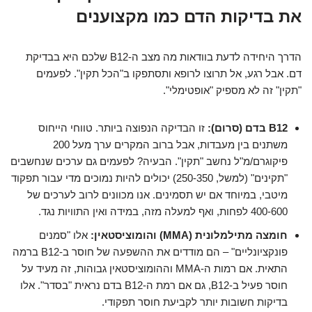
את בדיקות הדם כמו מקצוענים
הדרך היחידה לדעת בוודאות מה מצב ה-B12 שלכם היא בבדיקת
דם. אבל רגע, אל תרוצו לרופא ותסתפקו ב"הכל תקין". לפעמים
"תקין" זה לא מספיק "אופטימלי".
B12 בדם (סרום):
זו הבדיקה הנפוצה ביותר. טווחי הייחוס
משתנים בין מעבדות, אבל ברוב המקרים ערך מעל 200
פיקוגרם/מ"ל נחשב "תקין". הבעיה? לפעמים גם ערכים שנחשבים
"תקינים" (למשל, 250-350) יכולים להיות נמוכים מדי עבור תפקוד
מיטבי, במיוחד אם יש תסמינים. אנו מכוונים לרוב לערכים של
400-600 לפחות, ואף למעלה מזה, במידה ואין התוויות נגד.
חומצה מתילמלונית (MMA) והומוציסטאין:
אלו "סמנים
פונקציונליים" – הם מודדים את ההשפעה של חוסר ב-B12 ברמה
התאית. אם רמות ה-MMA וההומוציסטאין גבוהות, זה מעיד על
חוסר פעיל ב-B12, גם אם רמת ה-B12 בדם נראית "בסדר". אלו
בדיקות חשובות יותר לקביעת חוסר תפקודי.