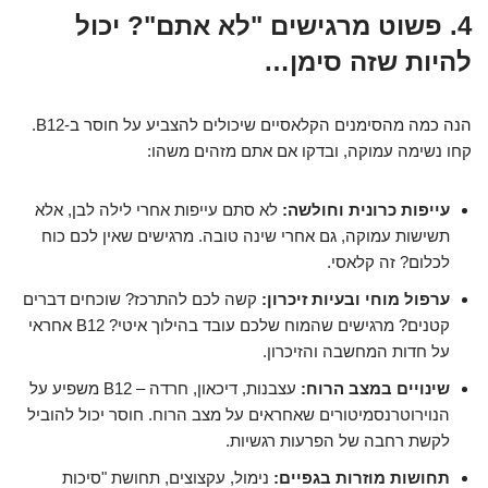
4. פשוט מרגישים "לא אתם"? יכול
להיות שזה סימן…
הנה כמה מהסימנים הקלאסיים שיכולים להצביע על חוסר ב-B12.
קחו נשימה עמוקה, ובדקו אם אתם מזהים משהו:
עייפות כרונית וחולשה:
לא סתם עייפות אחרי לילה לבן, אלא
תשישות עמוקה, גם אחרי שינה טובה. מרגישים שאין לכם כוח
לכלום? זה קלאסי.
ערפול מוחי ובעיות זיכרון:
קשה לכם להתרכז? שוכחים דברים
קטנים? מרגישים שהמוח שלכם עובד בהילוך איטי? B12 אחראי
על חדות המחשבה והזיכרון.
שינויים במצב הרוח:
עצבנות, דיכאון, חרדה – B12 משפיע על
הנוירוטרנסמיטורים שאחראים על מצב הרוח. חוסר יכול להוביל
לקשת רחבה של הפרעות רגשיות.
תחושות מוזרות בגפיים:
נימול, עקצוצים, תחושת "סיכות