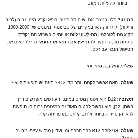
ביותר להעלות רמות.
המינון?
תלוי במצב. אם יש חוסר חמור, רופא יקבע מינון גבוה (לרוב
זריקות). לתחזוקה או במקרים של טבעונות, מינונים של 1000-2000
מק"ג מתילקובלמין תת-לשוני ליום או יומיים בשבוע הם נקודת
פתיחה טובה. תמיד
להתייעץ עם רופא או תזונאי
כדי להתאים את
הטיפול הנכון עבורכם.
שאלות ותשובות מהירות:
שאלה:
האם אפשר לקחת יותר מדי B12? האם יש תופעות לוואי?
תשובה:
B12 הוא ויטמין מסיס במים, והעודפים מופרשים דרך
השתן. לכן, הוא נחשב לבטוח מאוד גם במינונים גבוהים. תופעות
לוואי הן נדירות ביותר ולרוב קלות, כמו פריחה קלה.
שאלה:
אני לוקח B12 כבר הרבה זמן ועדיין מרגיש עייף. מה זה
אומר?