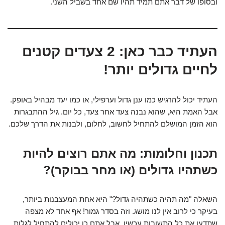
ובסופו של דבר אתם תמיד תהיו שם אחד בשביל השני.
העתיד כבר כאן: 2 צעדים קטנים
לחיים גדולים יותר!
העתיד יכול להרגיש כמו ענן גדול וערפילי, או כמו יעד מבהיל באופק.
אבל האמת היא, שהוא נבנה צעד אחר צעד, כל יום. גיל ההתבגרות
הוא הזמן המושלם להתחיל לחשוב, לחלום, ולבנות את הדרך שלכם.
תכנון וחלומות: מה אתם רוצים להיות
כשתהיו גדולים (או מחר בבוקר)?
השאלה "מה תהיה כשתהיה גדול?" היא אחת המעצבנות ביותר,
בעיקר כי לרוב אין לנו מושג. וזה בסדר גמור! אף אחד לא מצפה
שתדעו את כל התשובות עכשיו. אבל אתם כן יכולים להתחיל לגלות