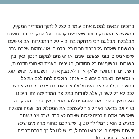
ברוכים הבאים למסע! אתם עומדים לצלול לתוך המדריך המקיף,
המשעשע והמרתק ביותר שאי פעם קראתם על התקופה הכי סוערת,
מבלבלת, אבל גם הכי מרתקת בחיים – גיל ההתבגרות. אם אי פעם
הרגשתם שאתם על רכבת הרים בלי בלמים, או שהמוח שלכם עבר
שיפוץ מסיבי בזמן שאתם ישנים, אז הגעתם למקום הנכון. כאן, בין
השורות, נחשוף את כל הסודות, הטיפים והאמת מאחורי הדרמות,
השינויים והתחושה ש"אף אחד לא מבין אותי". תשכחו מחיפושי גוגל
אינסופיים ומאמרים יבשים – אנחנו הולכים לתת לכם את כל
התשובות, להפיג את הערפל ולהצייד אתכם בארגז כלים שיאפשר
לכם לא רק לשרוד, אלא
לפרוח
בתקופה המדהימה הזו. היכונו
לגלות איך להפוך את האתגרים להזדמנויות, איך להבין מה קורה
בגוף וגם בראש, ואיך ליצור לעצמכם את המסלול הכי שמח ומוצלח
שאפשר. אתם הולכים לגלות שאתם לא לבד, שכל מה שאתם
מרגישים הוא נורמלי לחלוטין, ושיש לכם כוחות מדהימים שלא
ידעתם שקיימים. אז בואו נתחיל, כי יש לנו כל כך הרבה דברים
מרתקים לספר לכם!