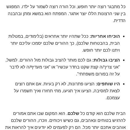
כל מתבגר רוצה יותר חופש, וכל הורה רוצה לשמור על ילדו. המפגש
בין שני הרצונות הללו יוצר אתגר. המפתח הוא במשא ומתן ובהבנה
הדדית.
הוכיחו אחריות:
ככל שתהיו יותר אחראים (בלימודים, במטלות
הבית, בהבטחות שלכם), כך ההורים שלכם יסמכו עליכם יותר
ויתנו לכם יותר חופש.
הציבו גבולות:
גם לכם מותר להציב גבולות מול ההורים. למשל,
"אני צריך/ה קצת שקט בחדר עכשיו" או "אני מעדיף/ה לא לדבר
על זה בפורום משפחתי".
היו שותפים:
הציעו פתרונות, לא רק בעיות. אם אתם רוצים
לצאת למסיבה, הציעו איך תגיעו, מתי תחזרו ואיך תשמרו על
עצמכם.
הבית שלכם הוא קודם כל
שלכם
. הוא המקום שבו אתם אמורים
להרגיש בטוחים ונאהבים, גם כשיש ויכוחים. וזכרו, ההורים שלכם
אוהבים אתכם יותר מכל. הם רק לפעמים לא יודעים איך להראות את