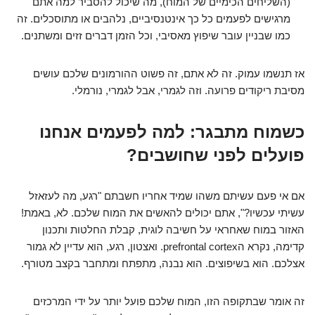
(השליחים הכימיים של המוח), מה שיכול להסביר למה אתם
מרגישים לפעמים כל כך אינטנסיביים, נלהבים או מתוסכלים. זה
כמו שבניין עובר שיפוץ מאסיבי, וכל הזמן דברים זזים ומשתנים.
אז תנשמו עמוק. זה לא אתם, זה פשוט ההורמונים שלכם עושים
מסיבת ריקודים פרועה. וזה לגמרי, אבל לגמרי, נורמלי.
כשמוח מתבגר: למה לפעמים אנחנו
פועלים לפני שחושבים?
אם אי פעם עשיתם משהו שמיד אחריו חשבתם "רגע, מה לעזאזל
עשיתי עכשיו?", אתם יכולים להאשים את המוח שלכם. לא, באמת!
האזור במוח שאחראי על חשיבה לוגית, קבלת החלטות ותכנון
קדימה, נקרא ה
prefrontal cortex
. ואצטון, רגע, הוא עדיין לא גמור
אצלכם. הוא בשיפוצים. הוא נבנה, מתפתח ומתחבר בקצב מטורף.
זה אומר שבתקופה הזו, המוח שלכם פועל יותר על ידי המרכזים