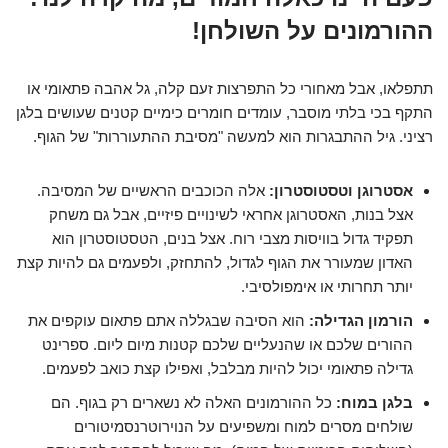
ההורמונים על השולחן!
תתפלאו, אבל מאחורי כל התפרצות זעם קלה, גל אהבה פתאומי או
התקף בכי בלתי מוסבר, עומדים חומרים כימיים קטנים שעושים בלגן
רציני. גיל ההתבגרות הוא למעשה "מסיבת ההתעוררות" של הגוף.
אסטרוגן וטסטוסטרון:
אלה הכוכבים הראשיים של המסיבה.
אצל בנות, האסטרוגן אחראי לשינויים פיזיים, אבל גם משחק
תפקיד גדול בוויסות מצבי רוח. אצל בנים, הטסטוסטרון הוא
האדון שמעורר את הגוף לגדול, להתחזק, ולפעמים גם להיות קצת
יותר תחרותי או אימפולסיבי.
הורמון הגדילה:
הוא הסיבה שבגללה אתם פתאום עוקפים את
ההורים שלכם או שהנעליים שלכם קטנות מיום ליום. ספרינט
גדילה פתאומי יכול להיות מבלבל, ואפילו קצת כואב לפעמים.
בלגן במוח:
כל ההורמונים האלה לא נשארים רק בגוף. הם
שולחים מסרים למוח ומשפיעים על הנוירוטרנסמיטורים