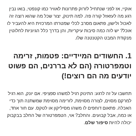
אוקיי, אז לפני שנתחיל לזרוק פתרונות לאוויר כמו קונפטי, בואו נבין
רגע מה לעזאזל קורה פה. למה תינוק, יצור שכל מה שהוא רוצה זה
לאכול ולישון, פתאום מסרב לכלי שמטרתו המרכזית היא להעביר לו
אוכל? יש לזה כמה סיבות עיקריות, והן בדרך כלל הגיוניות לחלוטין
מנקודת המבט הקטנטנה שלו.
1. החשודים המיידיים: פטמות, זרימה
וטמפרטורה (הם לא בררנים, הם פשוט
יודעים מה הם רוצים!)
תחשבו על זה לרגע: התינוק רגיל למשהו ספציפי. אם יונק, הוא רגיל
למרקם מסוים, לצורה מסוימת, לזרימה מסוימת שמשתנה תוך כדי
האכלה. פתאום דוחפים לו משהו מסיליקון או לטקס. עם חור אחד,
או כמה, אבל קבועים. והחלב? אוי, הטמפרטורה של החלב בבקבוק
יכולה להיות
סיפור שלם
.