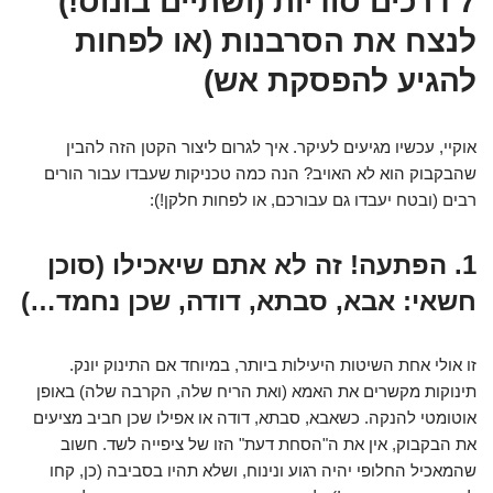
7 דרכים סודיות (ושתיים בונוס!)
לנצח את הסרבנות (או לפחות
להגיע להפסקת אש)
אוקיי, עכשיו מגיעים לעיקר. איך לגרום ליצור הקטן הזה להבין
שהבקבוק הוא לא האויב? הנה כמה טכניקות שעבדו עבור הורים
רבים (ובטח יעבדו גם עבורכם, או לפחות חלקן!):
1. הפתעה! זה לא אתם שיאכילו (סוכן
חשאי: אבא, סבתא, דודה, שכן נחמד…)
זו אולי אחת השיטות היעילות ביותר, במיוחד אם התינוק יונק.
תינוקות מקשרים את האמא (ואת הריח שלה, הקרבה שלה) באופן
אוטומטי להנקה. כשאבא, סבתא, דודה או אפילו שכן חביב מציעים
את הבקבוק, אין את ה"הסחת דעת" הזו של ציפייה לשד. חשוב
שהמאכיל החלופי יהיה רגוע ונינוח, ושלא תהיו בסביבה (כן, קחו