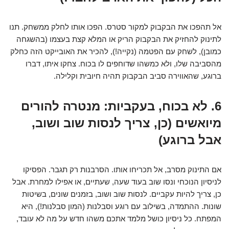
אל תהפכו את הבקבוק למקור סטרס. הפכו אותו לחלק ממשחק. תנו
לתינוק להחזיק את הבקבוק הריק או המלא קצת בעצמו (בהשגחה
כמובן), לשחק עם הפטמה (נקייה!), להכיר את האובייקט הזה כחלק
מהסביבה שלו, ולא כמשהו שדוחפים לו בכוח. צחקו איתו, דברו
ברוגע, שהאווירה סביב הבקבוק תהיה חיובית וקלילה.
6. לא בכוח, בעקביות: מנטרה להורים
מיואשים (כן, צריך לנסות שוב ושוב,
אבל ברוגע)
אם התינוק מסרב, אל תכריחו אותו. הסרבנות רק תגבר. הפסיקו
לניסיון הנוכחי ונסו שוב בעוד שעה, שעתיים, או אפילו למחרת. אבל
כן, צריך להיות עקביים. לנסות שוב ושוב, בזמנים שונים, בשיטות
שונות. ההתמדה, בשילוב עם רוגע וסבלנות (המון סבלנות!), היא
המפתח. כל ניסיון כושל מלמד אתכם משהו חדש על מה לא עובד,