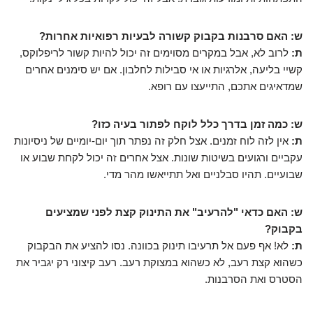
ש: האם סרבנות בקבוק קשורה לבעיות רפואיות אחרות?
ת:
לרוב לא, אבל במקרים מסוימים זה יכול להיות קשור לריפלוקס,
קשיי בליעה, אלרגיות או אי סבילות לחלבון. אם יש סימנים אחרים
שמדאיגים אתכם, התייעצו עם רופא.
ש: כמה זמן בדרך כלל לוקח לפתור בעיה כזו?
ת:
אין לזה לוח זמנים. אצל חלק זה נפתר תוך יום-יומיים של ניסיונות
עקביים ורגועים בשיטות שונות. אצל אחרים זה יכול לקחת שבוע או
שבועיים. תהיו סבלניים ואל תתייאשו מהר מדי.
ש: האם כדאי "להרעיב" את התינוק קצת לפני שמציעים
בקבוק?
ת:
לא! אף פעם אל תרעיבו תינוק בכוונה. נסו להציע את הבקבוק
כשהוא קצת רעב, לא כשהוא במצוקת רעב. רעב קיצוני רק יגביר את
הסטרס ואת הסרבנות.