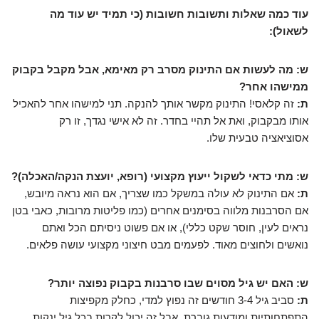
עוד כמה שאלות ותשובות חשובות (כי תמיד יש עוד מה
לשאול):
ש: מה לעשות אם התינוק מסרב רק מאימא, אבל מקבל בקבוק
ממישהו אחר?
ת:
זה קלאסי! התינוק מקשר אותך להנקה. תני למישהו אחר להאכיל
אותו מבקבוק, ואת אל תהיי בחדר. זה לא אישי נגדך, זו רק
אסוציאציה טבעית שלו.
ש: מתי כדאי לשקול ייעוץ מקצועי (רופא, יועצת הנקה/האכלה)?
ת:
אם התינוק לא עולה במשקל כמו שצריך, אם הוא נראה מיובש,
אם הסרבנות מלווה בסימנים אחרים (כמו פליטות מרובות, כאבי בטן
נראים לעין, חוסר שקט כללי), או אם פשוט ניסיתם הכל ואתם
נואשים ולחוצים מאוד. לפעמים מבט חיצוני מקצועי עושה פלאים.
ש: האם יש גיל מסוים שבו סרבנות בקבוק נפוצה יותר?
ת:
סביב גיל 3-4 חודשים זה נפוץ למדי, כחלק מקפיצות
התפתחותיות ומודעות גוברת. אבל זה יכול לקרות בכל גיל ינקות.