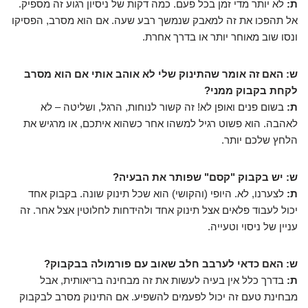
ת:
לא יותר מדי זמן בכל פעם. כמה דקות של ניסיון רגוע זה מספיק.
אל תהפכו את זה למאבק שנמשך רבע שעה. אם הוא מסרב, הפסיקו
ונסו שוב מאוחר יותר או בדרך אחרת.
ש: האם זה אומר שהתינוק שלי לא אוהב אותי אם הוא מסרב
לקחת בקבוק ממני?
ת:
בשום פנים ואופן לא! זה קשור לנוחות, הרגל, ושליטה – לא
לאהבה. הוא פשוט רגיל למשהו אחר כשהוא איתכם, או מרגיש את
הלחץ שלכם יותר.
ש: יש בקבוק "קסם" שפותר את הבעיה?
ת:
לצערנו, לא. היופי (והקושי) הוא שכל תינוק שונה. בקבוק אחד
יכול לעבוד פלאים אצל תינוק אחד ולהידחות לחלוטין אצל אחר. זה
עניין של ניסוי וטעייה.
ש: האם כדאי לערבב חלב שאוב עם פורמולה בבקבוק?
ת:
בדרך כלל אין בעיה לעשות את זה מבחינה בריאותית, אבל
מבחינת טעם זה יכול לפעמים להשפיע. אם התינוק מסרב לבקבוק