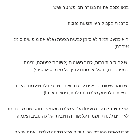
בואו נסכם את זה בצורה הכי פשוטה שיש:
סרבנות בקבוק היא תופעה נפוצה.
היא כמעט תמיד לא סימן לבעיה רצינית (אלא אם מופיעים סימני
אזהרה).
יש לה סיבות רבות, לרוב פשוטות (קשורות לפטמה, זרימה,
טמפרטורה, הרגל, או סתם עניין של טיימינג או שינוי).
יש המון שיטות וטריקים לנסות, ואתם צריכים למצוא מה שעובד
ספציפית לתינוק שלכם (סבלנות, ניסוי וטעייה!).
הכי חשוב:
תהיו רגועים! הלחץ שלכם משפיע. נסו גישות שונות, תנו
לאחרים לנסות, ושמרו על אווירה חיובית וקלילה סביב האכלה.
זכרו שאתם ההורים הכי טובים שיש לתינוק שלכם, ואתם עושים