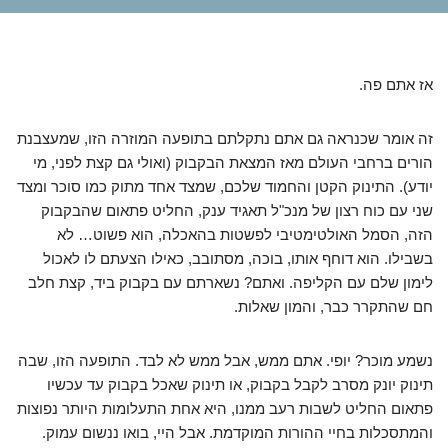
אז אתם פה.
זה אומר שכנראה גם אתם נתקלתם בתופעה המוזרה הזו, שמעצבנת
הורים ברחבי העולם מאז המצאת הבקבוק (ואולי גם קצת לפני, מי
יודע). התינוק הקטן והחמוד שלכם, שמצד אחד מתוק כמו סוכר ומצד
שני עם כוח רצון של מנכ"ל תאגיד ענק, החליט פתאום שהבקבוק
הזה, הסמל האולטימטיבי לפשטות בהאכלה, הוא פשוט… לא
בשבילו. הוא דוחף אותו, בוכה, מסתובב, כאילו הצעתם לו לאכול
לימון שלם עם הקליפה. ואתם? נשארתם עם בקבוק ביד, קצת חלב
חם שהתקרר כבר, והמון שאלות.
נשמע מוכר? יופי. אתם ממש, אבל ממש לא לבד. התופעה הזו, שבה
תינוק יונק מסרב לקבל בקבוק, או תינוק שאכל בקבוק עד עכשיו
פתאום החליט לשבות רעב ממנו, היא אחת התעלומות היותר נפוצות
והמתסכלות בחיי ההורות המוקדמת. אבל היי, בואו ננשום עמוק.