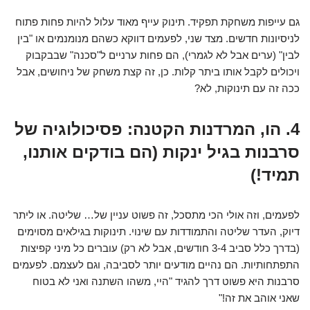
גם עייפות משחקת תפקיד. תינוק עייף מאוד עלול להיות פחות פתוח
לניסיונות חדשים. מצד שני, לפעמים דווקא כשהם מנומנמים או "בין
לבין" (ערים אבל לא לגמרי), הם פחות ערניים ל"סכנה" שבבקבוק
ויכולים לקבל אותו ביתר קלות. כן, זה קצת משחק של ניחושים, אבל
ככה זה עם תינוקות, לא?
4. הו, המרדנות הקטנה: פסיכולוגיה של
סרבנות בגיל ינקות (הם בודקים אותנו,
תמיד!)
לפעמים, וזה אולי הכי מתסכל, זה פשוט עניין של… שליטה. או ליתר
דיוק, העדר שליטה והתמודדות עם שינוי. תינוקות בגילאים מסוימים
(בדרך כלל סביב 3-4 חודשים, אבל לא רק) עוברים כל מיני קפיצות
התפתחותיות. הם נהיים מודעים יותר לסביבה, וגם לעצמם. לפעמים
סרבנות היא פשוט דרך להגיד "היי, משהו השתנה ואני לא בטוח
שאני אוהב את זה!"