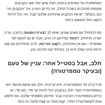
כשתסתכלו על המדפים בחנות, תגלו שיש יותר סוגי בקבוקים
ופטמות מכוכבים בשביל החלב. וזה בדיוק העניין. אין "הבקבוק הכי
טוב בעולם". יש את הבקבוק שהתינוק שלכם יקבל. וזה יכול להיות
דווקא הזול והפשוט ביותר.
נסו להתחיל עם סוגים שונים. שימו לב ל
צורת הפטמה
(רחבה, צרה,
ישרה, זוויתית), ל
חומר
(סיליקון זה הרוב, אבל יש גם לטקס למי
שמעדיף – אם אין אלרגיות), ול
קצב הזרימה
. לרוב מתחילים עם קצב
זרימה איטי (שלב 0 או 1), במיוחד אם התינוק יונק.
חלב, אבל בסטייל אחר: עניין של טעם
(ובעיקר טמפרטורה)
אז דיברנו על הטמפרטורה. היא קריטית. חלב אם שיוצא מהשד הוא
בטמפרטורת הגוף. חלב בבקבוק יכול להיות קר מדי, חם מדי, או
בדיוק בטמפרטורה הנכונה עבור התינוק הספציפי שלכם. נסו לחמם
אותו לטמפרטורת החדר, קצת מעל, או קצת פחות. זה ניסוי.