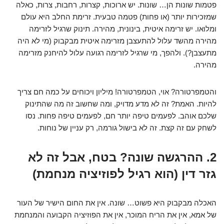
פטמות שונות הן… שונות. יש ארוכות, קצרות, רחבות, צרות, כאלה
שמזכירות יותר (או פחות) פטמה טבעית. זרימת החלב היא עולם
ומלואו. יש זרימה איטית, בינונית, מהירה. תינוק שרגיל לזרימה
מהירה מהשד עלול להתעצבן מזרימה איטית מבקבוק (מי לא היה
מתעצבן?). ולהפך, מי שרגיל לזרימה רגועה עלול להיחנק מזרימה
מהירה.
והטמפרטורה? אוי, הטמפרטורה! מיליון ויכוחים על כמה חם צריך
להיות. האמת? זה לא מדע מדויק, ומה שחשוב זה מה שהתינוק
שלכם אוהב. לפעמים טיפה יותר חם, לפעמים טיפה פחות. נסו
לשחק עם זה קצת. זה לא בישול גורמה, רק עניין של נוחות.
2. ההרגשה שונה? בטח, אבל זה לא
גזר דין (הוא רגיל לפוזיציה מנחמת)
האכלה מבקבוק היא פשוט… שונה. אין את החום הישיר של העור
של אמא, אין את הריח המוכר, אין את הפוזיציה הקבועה והמנחמת