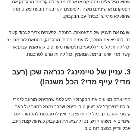
שהוא רגיל אליה מההנקה או אפילו מהאכלה קודמת מבקבוק אם
הפסקתם או שיניתם משהו. לפעמים הסרבנות נובעת פשוט מזה
שהוא לא מרגיש "בבית" עם הבקבוק.
יש גם את העניין של התאמצות. בהנקה, לפעמים צריך לעבוד קשה
כדי להוציא את החלב, לפעמים פחות. מבקבוק, בהתאם לזרימה, זה
יכול להיות קל מדי (לפעמים תינוקות מעדיפים להתאמץ קצת) או
קשה מדי. שינוי ברמת המאמץ יכול להיות גורם לסרבנות.
3. עניין של טיימינג? כנראה שכן (רעב
מדי? עייף מדי? הכל משנה!)
מתי אתם מציעים את הבקבוק? רגע לפני שהתינוק מורעב לגמרי
ובוכה בטירוף? לא רעיון טוב. תינוק שכבר נמצא במצב של רעב
קיצוני הוא בדרך כלל לחוץ ועצבני, ואין לו סבלנות להתמודד עם
שינויים או משהו חדש. נסו להציע את הבקבוק כשהוא
קצת
רעב,
אבל עדיין במצב רוח טוב.