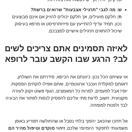
ש: מה לגבי "תרגילי אצבעות" שרואים ברשת?
ת:
חלקם מועילים, אך חלקם יכולים להזיק אם אינם מבוצעים
נכון. תמיד עדיף להתייעץ עם פיזיותרפיסט או מרפא בעיסוק
שיכול להתאים תרגילים אישיים למצבכם.
לאיזה תסמינים אתם צריכים לשים
לב? הרגע שבו הקשב עובר לרופא
אז עשיתם הכל נכון: כיוונתם את הכיסא, סידרתם את השולחן,
דאגתם למקלדת ועכבר ארגונומיים, ואתם אפילו לוקחים הפסקות.
יופי! אבל לפעמים, למרות כל המאמצים, הגוף פשוט זקוק לעזרה
מקצועית. חשוב לדעת מתי עליכם להפסיק לנסות לפתור את הבעיה
לבד ולפנות למומחה.
אל תחכו שהכאב יהפוך בלתי נסבל או שהחולשה תפריע באופן
משמעותי לתפקוד היומיומי שלכם.
זיהוי מוקדם וטיפול מהיר הם