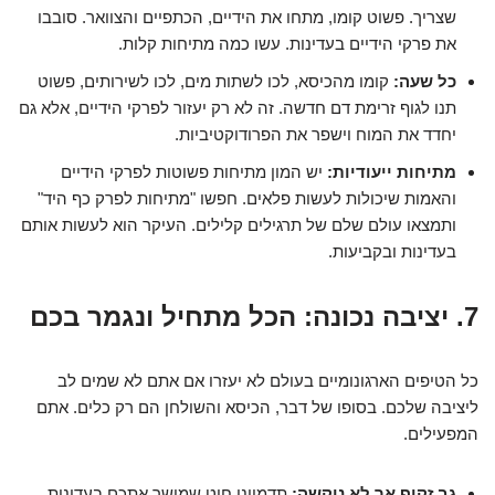
שצריך. פשוט קומו, מתחו את הידיים, הכתפיים והצוואר. סובבו
את פרקי הידיים בעדינות. עשו כמה מתיחות קלות.
כל שעה:
קומו מהכיסא, לכו לשתות מים, לכו לשירותים, פשוט
תנו לגוף זרימת דם חדשה. זה לא רק יעזור לפרקי הידיים, אלא גם
יחדד את המוח וישפר את הפרודוקטיביות.
מתיחות ייעודיות:
יש המון מתיחות פשוטות לפרקי הידיים
והאמות שיכולות לעשות פלאים. חפשו "מתיחות לפרק כף היד"
ותמצאו עולם שלם של תרגילים קלילים. העיקר הוא לעשות אותם
בעדינות ובקביעות.
7. יציבה נכונה: הכל מתחיל ונגמר בכם
כל הטיפים הארגונומיים בעולם לא יעזרו אם אתם לא שמים לב
ליציבה שלכם. בסופו של דבר, הכיסא והשולחן הם רק כלים. אתם
המפעילים.
גב זקוף אך לא נוקשה:
תדמיינו חוט שמושך אתכם בעדינות