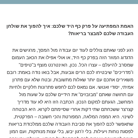
האמת המפתיעה על פרק כף היד שלכם: איך להפוך את שולחן
העבודה שלכם למבצר בריאות?
רגע לפני שאתם צוללים לעוד יום עבודה מול המסך, מרגישים את
הדגדוג המוזר הזה בפרק כף היד, או אולי אפילו את הכאב העמום
שמסרב להיעלם – עצרו הכל. נכון, האינטרנט מוצף ב"טיפים"
ו"מדריכים" שיבטיחו לכם הרים וגבעות, אבל בואו נודה באמת: רובם
משאירים אתכם עם יותר שאלות מתשובות, ובטח שלא עם פתרון
אמיתי, יסודי ו
אנושי
. אם נמאס לכם לחפש פתרונות חלקיים ולחיות
עם תחושה שאתם "מבזבזים" את הידיים שלכם על שעות מול
המחשב, הגעתם למקום הנכון. הכתבה הזו היא לא עוד מדריך
קצרצר ששכחתם שתי דקות אחרי שסיימתם לקרוא. היא הבטחה
לשינוי. היא המפה המלאה, המפורטת והכי חשובה – הפרקטית,
שתאפשר לכם להפוך את סביבת העבודה שלכם ממלכודת בריאות
לפסגת נוחות ויעילות. בלי ז'רגון יבש, בלי עצות מנותקות, ועם המון