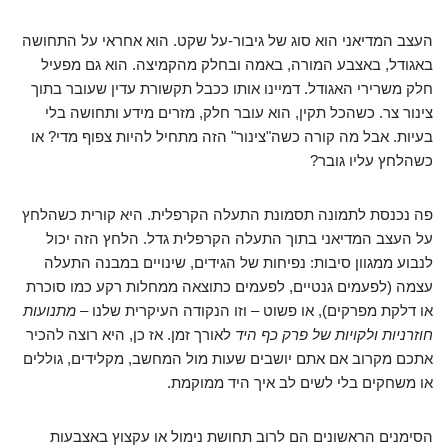
העצב המדיאני הוא סוג של גיבור-על שקט. הוא אחראי על התחושה
באגודל, באצבע המורה, באמה ובחלק מהקמיצה. הוא גם מפעיל
חלק משרירי האגודל. דמיינו אותו ככבל תקשורת עדין שעובר בתוך
צינור צר. כשהכל תקין, הוא עובר חלק, מזרים מידע ותחושה בלי
בעיות. אבל מה קורה כשה"צינור" הזה מתחיל להיות צפוף מדי? או
כשהלחץ עליו גובר?
פה נכנסת לתמונה תסמונת התעלה הקרפלית. היא קורית כשהלחץ
על העצב המדיאני בתוך התעלה הקרפלית גדל. הלחץ הזה יכול
לנבוע ממגוון סיבות: נפיחות של הגידים, שינויים במבנה התעלה
עצמה (לפעמים גנטיים, לפעמים כתוצאה ממחלות רקע כמו סוכרת
או דלקת מפרקים), או פשוט – וזו הנקודה העיקרית שלנו –
מתנועות
חוזרניות ולקויות של פרק כף היד
לאורך זמן. אז כן, היא רוצה להכיר
אתכם מקרוב אם אתם יושבים שעות מול המחשב, מקלידים, גוללים
או משחקים בלי לשים לב איך היד ממוקמת.
הסימנים הראשונים הם לרוב תחושת נימול או עקצוץ באצבעות