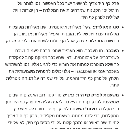
פרק כף היד צריך להישאר ישר ככל האפשר. נסו לוותר על
ה"רגליים" הקטנות שמרחיבות את המקלדת – הן יוצרות זווית
שלילית לפרק כף היד.
סוג המקלדת:
שקלו מקלדת ארגונומית. ישנן מקלדות מפוצלות,
מקלדות עם זווית שלילית מובנית, ואפילו מקלדות אנכיות. הן
דורשות הסתגלות קצרה, אבל הן יכולות לשנות את כללי המשחק.
העכבר:
הו העכבר. הוא האביזר שהכי הרבה פעמים נשכח
כשמדברים על ארגונומיה. ודאו שהעכבר ממוקם קרוב למקלדת,
כך שלא תצטרכו למתוח את הזרוע כדי להגיע אליו. נסו להשתמש
בעכבר אנכי או Trackball – אלו יכולים להפחית משמעותית את
הלחץ על פרק כף היד והאמה, על ידי שמירה על תנוחה ניטרלית
יותר.
משענות לפרק כף היד:
כאן יש סוד קטן. רוב האנשים חושבים
שמשענת לפרק כף היד היא כדי
להניח
עליה את פרק כף היד תוך
כדי הקלדה.
טעות!
משענות לפרק כף היד נועדו לשימוש
בין
ההקלדות, כדי לתת מנוחה. כשאתם מקלידים, פרק כף היד צריך
להיות ישר באוויר או נתמך קלות על ידי בסיס כף היד, לא על ידי