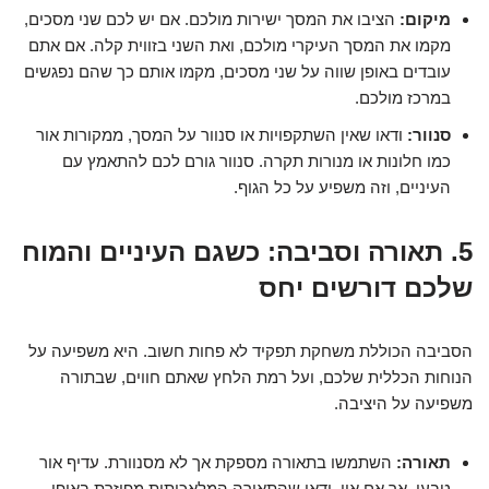
מיקום:
הציבו את המסך ישירות מולכם. אם יש לכם שני מסכים,
מקמו את המסך העיקרי מולכם, ואת השני בזווית קלה. אם אתם
עובדים באופן שווה על שני מסכים, מקמו אותם כך שהם נפגשים
במרכז מולכם.
סנוור:
ודאו שאין השתקפויות או סנוור על המסך, ממקורות אור
כמו חלונות או מנורות תקרה. סנוור גורם לכם להתאמץ עם
העיניים, וזה משפיע על כל הגוף.
5. תאורה וסביבה: כשגם העיניים והמוח
שלכם דורשים יחס
הסביבה הכוללת משחקת תפקיד לא פחות חשוב. היא משפיעה על
הנוחות הכללית שלכם, ועל רמת הלחץ שאתם חווים, שבתורה
משפיעה על היציבה.
תאורה:
השתמשו בתאורה מספקת אך לא מסנוורת. עדיף אור
טבעי, אך אם אין, ודאו שהתאורה המלאכותית מפוזרת באופן