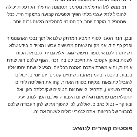
ת:
ממש לא! התעלמות מסימני תסמונת התעלה הקרפלית יכולה
להוביל לנזק עצבי בלתי הפיך ולפגיעה קבועה בתפקוד היד. ככל
שמטפלים מוקדם יותר, כך הסיכוי להחלמה מלאה גבוה יותר.
ובכן, הנה הגענו לסוף המסע המרתק שלנו אל תוך נבכי הארגונומיה
ופרק כף היד. אני מקווה שאתם מרגישים עכשיו מצוידים בידע שלא
רק יחסוך לכם אינספור חיפושי גוגל, אלא גם יתן לכם את הכוח
לשנות באופן אקטיבי את חייכם לטובה. זכרו, הגוף שלכם הוא יצירת
אומנות, והוא משרת אתכם נאמנה בכל יום. מגיע לו שתתייחסו אליו
בכבוד, בהבנה ובהמון אהבה. שינויים קטנים, יום יומיים, יכולים
להוביל לתוצאות ענקיות בטווח הארוך. קחו את השליטה לידיים
(תרתי משמע!), תתחילו ליישם את הטיפים שקיבלתם כאן, ואל
תתפלאו אם פתאום תגלו שיום העבודה שלכם הפך לנוח, יעיל
ובעיקר – נטול כאבים. יאללה, לכו להפוך את שולחן העבודה שלכם
למבצר של בריאות! אתם לגמרי יכולים לעשות את זה.
פוסטים קשורים לנושא: