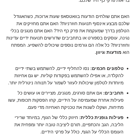
בריאות פרקי כף היד שלכם.
האם אתם שולחים הודעות בוואטסאפ שעות ארוכות, כשהאגודל
שלכם מבצע אינסוף תנועות חוזרניות? האם אתם מחזיקים את
הטלפון בדרך שמעקמת את פרק כף היד? האם אתם מנגנים בכלי
נגינה, עוסקים בספורט או בתחביבים שדורשים תנועות ידיים עדינות
וחוזרניות? כל אלה הם גורמים נוספים שיכולים להשפיע. המפתח
הוא
מודעות
ו
גיוון
.
טלפונים חכמים:
נסו להחליף ידיים, להשתמש בשתי ידיים
להקלדה, או אפילו להשתמש בפקודות קוליות. יש גם אחיזות
מיוחדות לטלפון שיכולות לעזור לשמור על תנוחה ניטרלית יותר.
תחביבים:
אם אתם סורגים, מנגנים, מציירים או עושים כל
פעילות אחרת שמעמיסה על הידיים, קחו הפסקות תכופות, עשו
מתיחות, ושקלו לשנות את טכניקת האחיזה מדי פעם.
פעילות גופנית כללית:
חיזוק כללי של הגוף, במיוחד שרירי
הליבה, הגב והכתפיים, תורם ליציבה טובה יותר ומפחית את
העומס הכללי על הגוף, כולל על פרקי הידיים.