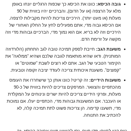
גובה הכיסא:
כוונו את הכיסא כך שכפות הרגליים יונחו באופן
מלא על הרצפה (או על הדום), והברכיים יהיו בזווית של 90
מעלות (או מעט יותר). הירכיים צריכות להיות מקבילות לרצפה.
אם הכיסא גבוה מדי, אתם מפעילים לחץ על החלק האחורי של
הירכיים וזה לא בריא. אם הוא נמוך מדי, הברכיים גבוהות מדי וזה
מקשה על זרימת הדם.
משענת הגב:
חייבת לספק תמיכה טובה לגב התחתון (הלורדוזה
המותנית). ודאו שהיא מותאמת לגובה שלכם ושהיא "ממלאה" את
הקימור הטבעי של הגב. אתם לא רוצים לשבת "שמוטים" או
"קפוצים". משענת איכותית צריכה לעודד יציבה זקופה וטבעית.
משענות הידיים:
זה קריטי! כוונו אותן כך שישחררו את העומס
מהכתפיים והצוואר. המרפקים צריכים להיות בזווית של כ-90
מעלות, ופרקי הידיים צריכים להיות ישרים ונינוחים על המקלדת
או העכבר. אם המשענות גבוהות מדי, הכתפיים יעלו. אם נמוכות
מדי, תשענו קדימה. הן צריכות פשוט לתת תמיכה קלה, לא
להכתיב את התנוחה.
טיפ קטן לחיים:
מדי פעם, נסו להישען מעט אחורה בכיסא, זה