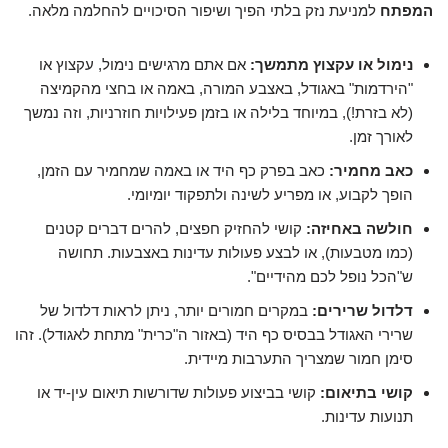
המפתח
למניעת נזק בלתי הפיך ושיפור הסיכויים להחלמה מלאה.
נימול או עקצוץ מתמשך:
אם אתם מרגישים נימול, עקצוץ או
"הירדמות" באגודל, באצבע המורה, באמה או בחצי מהקמיצה
(לא בזרת!), במיוחד בלילה או בזמן פעילויות חוזרניות, וזה נמשך
לאורך זמן.
כאב מחמיר:
כאב בפרק כף היד או באמה שמחמיר עם הזמן,
הופך לקבוע, או מפריע לשינה ולתפקוד יומיומי.
חולשה באחיזה:
קושי להחזיק חפצים, להרים דברים קטנים
(כמו מטבעות), או לבצע פעולות עדינות באצבעות. תחושה
ש"הכל נופל לכם מהידיים".
דלדול שרירים:
במקרים חמורים יותר, ניתן לראות דלדול של
שרירי האגודל בבסיס כף היד (באזור ה"כרית" מתחת לאגודל). זהו
סימן חמור שמצריך התערבות מיידית.
קושי בתיאום:
קושי בביצוע פעולות שדורשות תיאום עין-יד או
תנועות עדינות.