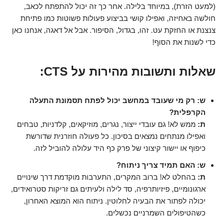
(למעט הזרת), במיוחד בלילה. אחר כך זה יכול להתפתח לכאב,
חולשה באחיזה, ואפילו קושי בביצוע פעולות פשוטות כמו פתיחת
צנצנת או החזקת עט. זהו, בגדול, הסיפור. אבל אל דאגה, אנחנו כאן
כדי לשנות את הסוף!
שאלות ותשובות מהירות על CTS:
ש: רק מי שעובד במחשב יכול לפתח תסמונת התעלה
הקרפלית?
ת:
ממש לא! גם עובדי ייצור, נגרים, מוזיקאים, קלדניות, טבחים
ואפילו מנתחים נמצאים בסיכון. כל פעולה חוזרנית שדורשת
כיפוף או יישור קיצוני של פרק כף היד עלולה להוביל לזה.
ש: האם תמיד צריך ניתוח?
ת:
בהחלט לא! ברוב המקרים, התערבות מוקדמת דרך שינויים
ארגונומיים, פיזיותרפיה, סד לילה ולעיתים גם זריקות סטרואידים,
יכולה לפתור את הבעיה לחלוטין. ניתוח הוא המוצא האחרון,
כשהטיפולים השמרניים נכשלים.