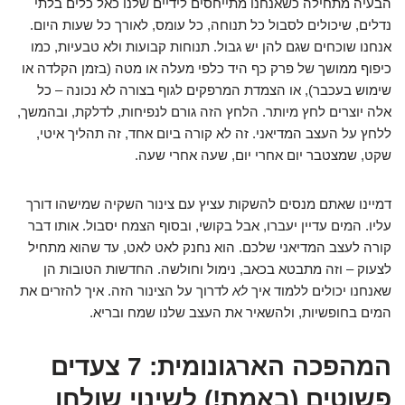
הבעיה מתחילה כשאנחנו מתייחסים לידיים שלנו כאל כלים בלתי
נדלים, שיכולים לסבול כל תנוחה, כל עומס, לאורך כל שעות היום.
אנחנו שוכחים שגם להן יש גבול. תנוחות קבועות ולא טבעיות, כמו
כיפוף ממושך של פרק כף היד כלפי מעלה או מטה (בזמן הקלדה או
שימוש בעכבר), או הצמדת המרפקים לגוף בצורה לא נכונה – כל
אלה יוצרים לחץ מיותר. הלחץ הזה גורם לנפיחות, לדלקת, ובהמשך,
ללחץ על העצב המדיאני. זה לא קורה ביום אחד, זה תהליך איטי,
שקט, שמצטבר יום אחרי יום, שעה אחרי שעה.
דמיינו שאתם מנסים להשקות עציץ עם צינור השקיה שמישהו דורך
עליו. המים עדיין יעברו, אבל בקושי, ובסוף הצמח יסבול. אותו דבר
קורה לעצב המדיאני שלכם. הוא נחנק לאט לאט, עד שהוא מתחיל
לצעוק – וזה מתבטא בכאב, נימול וחולשה. החדשות הטובות הן
שאנחנו יכולים ללמוד איך
לא
לדרוך על הצינור הזה. איך להזרים את
המים בחופשיות, ולהשאיר את העצב שלנו שמח ובריא.
המהפכה הארגונומית: 7 צעדים
פשוטים (באמת!) לשינוי שולחן