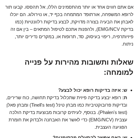
אם אתם חווים אחד או יותר מהתסמינים הללו, אל תהססו. קבעו תור
לרופא המשפחה, אורתופד המתמחה בכף יד, או נוירולוג. הם יוכלו
לאבחן את הבעיה בצורה מדויקת, לבצע בדיקות רלוונטיות (כמו
בדיקת EMG/NCV), ולהפנות אתכם לטיפול המתאים – בין אם זה
פיזיותרפיה, ריפוי בעיסוק, סד, תרופות או, במקרים נדירים יותר,
ניתוח.
שאלות ותשובות מהירות על פנייה
למומחה:
ש: איזה בדיקות רופא יכול לבצע?
ת:
רופא יבצע בדיקה פיזית שתכלול בדיקת תחושה, כוח שרירים,
ובדיקות פרובוקטיביות כמו מבחן טינל (Tinell's test) ומבחן פאלן
(Phalen's test). בנוסף, לעיתים קרובות מבוצעת בדיקת הולכה
עצבית (EMG/NCV) כדי לאשר את האבחנה ולבדוק את חומרת
הפגיעה העצבית.
ש: האם אפשר להתעלם מהסימנים?