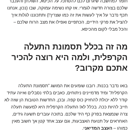
חומר למחשבה שיגרום לכם להסתכל על הכיסא, השולחן והעכבר
שלכם בצורה חדשה לגמרי. אז קחו נשימה עמוקה, שבו (נכון, אנחנו
תכף נדבר על איך לעשות את זה כמו שצריך!) ותתכוננו לגלות איך
להציל את פרקי הידיים, הכתפיים ואפילו את מצב הרוח שלכם –
והכל מבלי לקום מהכיסא.
מה זה בכלל תסמונת התעלה
הקרפלית, ולמה היא רוצה להכיר
אתכם מקרוב?
בואו נדבר בכנות. רובנו שומעים את המושג "תסמונת התעלה
הקרפלית" ומיד מדמיינים ניתוחים, כאבים בלתי נסבלים ואיזה עתיד
קודר ללא יכולת להחזיק כוס קפה. ובכן, החדשות הטובות הן שזה לא
חייב להיות ככה. בכלל לא! התעלה הקרפלית היא למעשה תעלה
צרה שנמצאת בפרק כף היד שלכם. בתוכה עוברים תשעה גידים,
האחראים על תנועת האצבעות, וגם עצב אחד קטן אך חשוב מאין
כמוהו –
העצב המדיאני
.