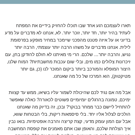
תארו לעצמכם רגע אחד שבו תוכלו להחזיק בידיים את המפתח
לעתיד בהיר יותר, חד יותר, זוכר יותר. לא, אנחנו לא מדברים על מדע
בדיוני או על איזה פטנט מהפכני שיימכר במחיר מופקע בפרסומת
לילית. אנחנו מדברים על משהו הרבה יותר עוצמתי, הרבה יותר
נגיש, והרבה יותר… שלכם. הרי מי מאיתנו לא חולם להזדקן בחן, עם
זיכרונות צלולים כמו מים, ובלי שום עכבות מחשבתיות? המוח שלנו,
היצור המופלא והמורכב ביותר ביקום המוכר לנו (כן, גם יותר
מטיקטוק), הוא המרכז של כל מה שאנחנו.
אבל מה אם נגיד לכם שהיכולת לשמור עליו בשיאו, ממש עד קצוות
ימיכם, טמונה בהרגלים יומיומיים פשוטים לכאורה? כאלה שאפשר
להתחיל ליישם כבר ממחר בבוקר? ובכן, זה בדיוק מה שאנחנו
הולכים לצלול אליו יחד. בלי סיסמאות ריקות, בלי הבטחות שווא,
אבל עם המון עומק מדעי, קצת קריצה והרבה אופטימיות. בואו נבין
איך הצלחת שלכם, והאופן שבו אתם מאמנים את קופסת המחשבה