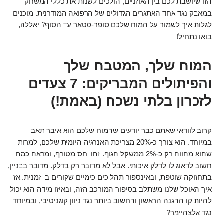
הזו שיושבת לכם בין האוזניים, הולכים לשנות את כללי המשחק
במאבק נגד אחד האתגרים הגדולים של הרפואה המודרנית. מוכנים
לגלות איך לשמור על המוח שלכם סופר-סטאר עד הסוף? יאללה,
בואו נתחיל!
המוח שלך, המטבח שלך
והפיתולים המבריקים: 7 צעדים
לזכרון בלתי נשכח (באמת!)
קרוב לוודאי שאתם כבר יודעים שהמוח שלכם הוא איבר תאב
במיוחד. הוא צורך כ-20% מצריכת האנרגיה היומית שלכם, למרות
שהוא מהווה רק כ-2% ממשקל הגוף. זהו יחס מטורף, ומראה כמה
חשוב לדאוג לו לדלק איכותי. אבל לא מדובר רק בדלק. מדובר בבניין,
בתחזוקה שוטפת, ובאינספור תהליכים כימיים שקורים בו זמנית. אז
איך האוכל שלנו משתלב בסיפור המורכב הזה, ובאיזו מידה הוא יכול
להיות קו ההגנה הראשון והחשוב ביותר נגד ניוון קוגניטיבי, ובמיוחד
נגד אלצהיימר?