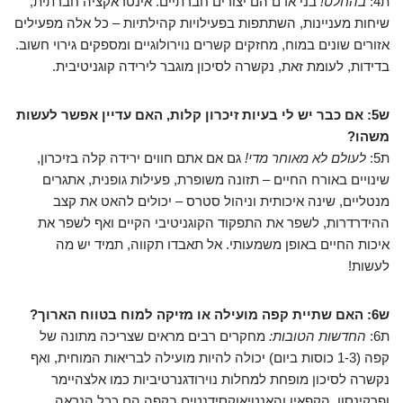
ת4:
בהחלט!
בני אדם הם יצורים חברתיים. אינטראקציה חברתית,
שיחות מעניינות, השתתפות בפעילויות קהילתיות – כל אלה מפעילים
אזורים שונים במוח, מחזקים קשרים נוירולוגיים ומספקים גירוי חשוב.
בדידות, לעומת זאת, נקשרה לסיכון מוגבר לירידה קוגניטיבית.
ש5: אם כבר יש לי בעיות זיכרון קלות, האם עדיין אפשר לעשות
משהו?
ת5:
לעולם לא מאוחר מדי!
גם אם אתם חווים ירידה קלה בזיכרון,
שינויים באורח החיים – תזונה משופרת, פעילות גופנית, אתגרים
מנטליים, שינה איכותית וניהול סטרס – יכולים להאט את קצב
ההידרדרות, לשפר את התפקוד הקוגניטיבי הקיים ואף לשפר את
איכות החיים באופן משמעותי. אל תאבדו תקווה, תמיד יש מה
לעשות!
ש6: האם שתיית קפה מועילה או מזיקה למוח בטווח הארוך?
ת6:
החדשות הטובות:
מחקרים רבים מראים שצריכה מתונה של
קפה (1-3 כוסות ביום) יכולה להיות מועילה לבריאות המוחית, ואף
נקשרה לסיכון מופחת למחלות נוירודגנרטיביות כמו אלצהיימר
ופרקינסון. הקפאין והאנטיאוקסידנטים בקפה הם ככל הנראה