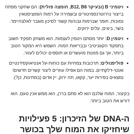
ויטמיני B (ובעיקר B12, B6, חומצה פולית):
הם שחקני מפתח
בייצור נוירוטרנסמיטורים ובשמירה על רמות הומוציסטאין
נמוכות, חומר שברמות גבוהות קשור לסיכון מוגבר לאלצהיימר.
בשר, ביצים, עלים ירוקים.
ויטמין D:
יותר מסתם ויטמין לעצמות. הוא משחק תפקיד חשוב
בתפקוד הקוגניטיבי ובבריאות המוח. השמש היא המקור הטוב
ביותר, אך גם מזונות מועשרים או תוספים יכולים לעזור.
פוליפנולים:
תרכובות צמחיות עם כוחות-על אנטיאוקסידנטיים
ואנטי-דלקתיים. במוח הם אפילו עוזרים ליצור קשרים חדשים!
נמצאים בפירות יער, קקאו, תה ירוק, יין אדום (במתינות, כן?).
בקיצור, המוח שלכם הוא לא סתם בררן, הוא ממש אנין טעם. הוא
דורש את הטוב ביותר.
ה-DNA של הזיכרון: 5 פעילויות
שיחזיקו את המוח שלך בכושר