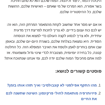
היכולת ללמוד, ליצור וליהנות. המוח שלכם הוא לא סתם חתיכת
בשר אפורה, הוא המרכז של מי שאתם – האישיות שלכם, הרגשות
שלכם, כל ההיסטוריה שלכם.
אז אם יש מסר אחד שחשוב לקחת מהמאמר המרתק הזה, הוא זה:
יש לכם כוח עצום בידיים. לא צריך לחכות לפריצת דרך מדעית
עתידית, ולא צריך לנסוע לקצה העולם כדי למצוא את הנוסחה
הסודית. היא נמצאת בצלחת שלכם, בשגרת היום-יום שלכם, ובאופן
שבו אתם בוחרים לאמן ולטפח את האיבר המופלא הזה. כל החלטה
קטנה, כל בחירה יומיומית, מצטברת לכדי שינוי גדול ומשמעותי. אז
למה אתם מחכים? המוח שלכם יודה לכם, ומי אנחנו שנתווכח איתו?
פוסטים קשורים לנושא:
מהו התקף אפילפטי לא קונבולסיבי ואיך תזהו אותו בזמן?
פיזיותרפיה מותאמת לחולי פרקינסון: השיטה שתשנה לכם
את החיים