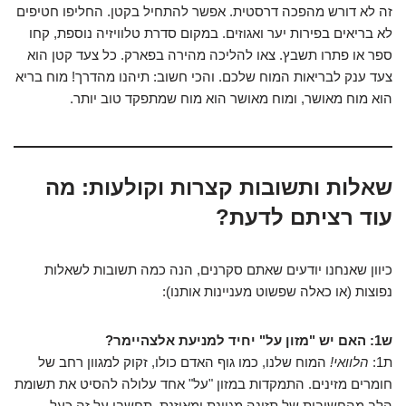
זה לא דורש מהפכה דרסטית. אפשר להתחיל בקטן. החליפו חטיפים
לא בריאים בפירות יער ואגוזים. במקום סדרת טלוויזיה נוספת, קחו
ספר או פתרו תשבץ. צאו להליכה מהירה בפארק. כל צעד קטן הוא
צעד ענק לבריאות המוח שלכם. והכי חשוב: תיהנו מהדרך! מוח בריא
הוא מוח מאושר, ומוח מאושר הוא מוח שמתפקד טוב יותר.
שאלות ותשובות קצרות וקולעות: מה
עוד רציתם לדעת?
כיוון שאנחנו יודעים שאתם סקרנים, הנה כמה תשובות לשאלות
נפוצות (או כאלה שפשוט מעניינות אותנו):
ש1: האם יש "מזון על" יחיד למניעת אלצהיימר?
ת1:
הלוואי!
המוח שלנו, כמו גוף האדם כולו, זקוק למגוון רחב של
חומרים מזינים. התמקדות במזון "על" אחד עלולה להסיט את תשומת
הלב מהחשיבות של תזונה מגוונת ומאוזנת. תחשבו על זה כעל