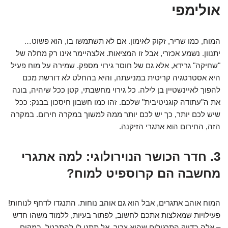
אולימפי
המוח, כמו שריר, זקוק לאימון. אם לא תשתמשו בו, הוא פשוט…
יתנוון. נשמע אכזרי, אבל זו המציאות. אלצהיימר אינו רק מחלה של
"שחיקה" גרידא, אלא גם של חוסר גירוי מספק. שמירה על מוח פעיל
היא אסטרטגיה קריטית במניעתה, והיא בהחלט לא דורשת מכם
להפוך לאיינשטיין בן לילה. כל גירוי מחשבתי, קטן ככל שיהיה, בונה
את ה"עתודה קוגניטיבית" שלכם. זהו כמו חשבון חיסכון בבנק: ככל
שיש לכם יותר, כך יש לכם יותר ממה למשוך במקרה חירום. במקרה
הזה, החירום הוא אתגרי הזיקנה.
3. חדר הכושר הנוירולוגי: למה אתגרי
מחשבה הם קרוספיט למוח?
המוח אוהב אתגרים, אבל הוא גם אוהב נוחות. התנגדו לדחף לנוחות!
פעילויות שמאלצות אתכם לחשוב, לפתור בעיות, ללמוד משהו חדש
– אלה בדיוק התרגילים שהוא צריך. אל תתנו לו להתבטל. במקום