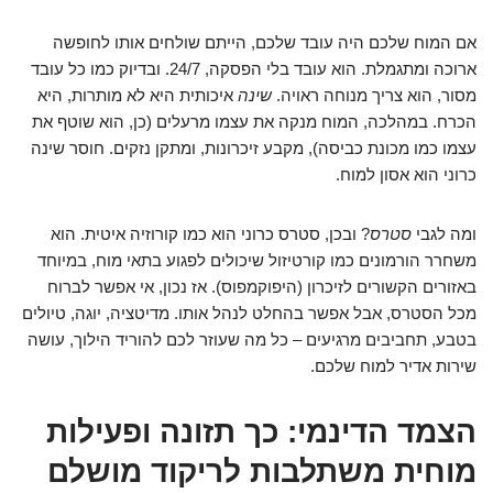
אם המוח שלכם היה עובד שלכם, הייתם שולחים אותו לחופשה
ארוכה ומתגמלת. הוא עובד בלי הפסקה, 24/7. ובדיוק כמו כל עובד
מסור, הוא צריך מנוחה ראויה.
שינה
איכותית היא לא מותרות, היא
הכרח. במהלכה, המוח מנקה את עצמו מרעלים (כן, הוא שוטף את
עצמו כמו מכונת כביסה), מקבע זיכרונות, ומתקן נזקים. חוסר שינה
כרוני הוא אסון למוח.
ומה לגבי
סטרס
? ובכן, סטרס כרוני הוא כמו קורוזיה איטית. הוא
משחרר הורמונים כמו קורטיזול שיכולים לפגוע בתאי מוח, במיוחד
באזורים הקשורים לזיכרון (היפוקמפוס). אז נכון, אי אפשר לברוח
מכל הסטרס, אבל אפשר בהחלט לנהל אותו. מדיטציה, יוגה, טיולים
בטבע, תחביבים מרגיעים – כל מה שעוזר לכם להוריד הילוך, עושה
שירות אדיר למוח שלכם.
הצמד הדינמי: כך תזונה ופעילות
מוחית משתלבות לריקוד מושלם