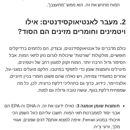
המוח מרגיש את זה. הוא ממש "מתעצבן".
2. מעבר לאנטיאוקסידנטים: אילו
ויטמינים וחומרים מזינים הם הסוד?
כולם מדברים על אנטיאוקסידנטים, ובצדק. הם נלחמים ברדיקלים
חופשיים, מולקולות "שורטות" שיכולות לגרום נזק לתאי המוח. אבל
הסיפור גדול הרבה יותר. המוח זקוק למגוון רחב של ויטמינים,
מינרלים וחומצות שומן כדי לתפקד במיטבו. חלקם פועלים כמגני-על,
אחרים כמעודדי צמיחה, ויש כאלה שהם פשוט חומרי בניין חיוניים.
אלצהיימר, כידוע, כרוך גם בתהליכי דלקת כרונית. לכן, כל מה
שמפחית דלקת בגוף, עושה טובה גדולה גם למוח.
חומצות שומן אומגה 3:
כאילו ידענו את זה. ה-DHA וה-EPA הם
אבני יסוד לממברנות תאי המוח. חשבו עליהם כעל השמן הכי
איכותי במנוע Ferrari. איפה למצוא אותם? דגים שמנים, אגוזי
מלך, זרעי צ'יה.