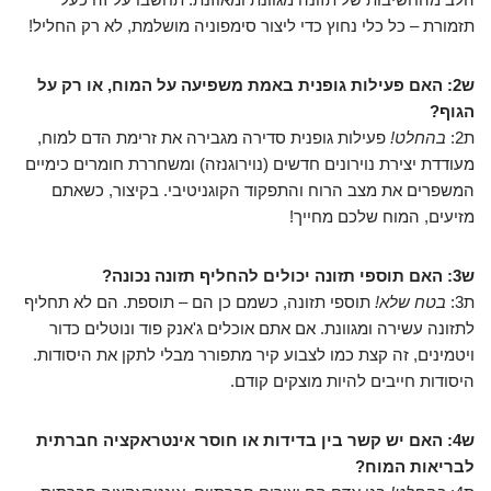
תזמורת – כל כלי נחוץ כדי ליצור סימפוניה מושלמת, לא רק החליל!
ש2: האם פעילות גופנית באמת משפיעה על המוח, או רק על
הגוף?
ת2:
בהחלט!
פעילות גופנית סדירה מגבירה את זרימת הדם למוח,
מעודדת יצירת נוירונים חדשים (נוירוגנזה) ומשחררת חומרים כימיים
המשפרים את מצב הרוח והתפקוד הקוגניטיבי. בקיצור, כשאתם
מזיעים, המוח שלכם מחייך!
ש3: האם תוספי תזונה יכולים להחליף תזונה נכונה?
ת3:
בטח שלא!
תוספי תזונה, כשמם כן הם – תוספת. הם לא תחליף
לתזונה עשירה ומגוונת. אם אתם אוכלים ג'אנק פוד ונוטלים כדור
ויטמינים, זה קצת כמו לצבוע קיר מתפורר מבלי לתקן את היסודות.
היסודות חייבים להיות מוצקים קודם.
ש4: האם יש קשר בין בדידות או חוסר אינטראקציה חברתית
לבריאות המוח?