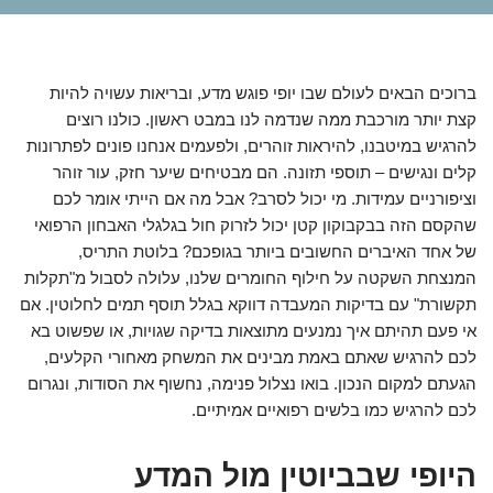
ברוכים הבאים לעולם שבו יופי פוגש מדע, ובריאות עשויה להיות
קצת יותר מורכבת ממה שנדמה לנו במבט ראשון. כולנו רוצים
להרגיש במיטבנו, להיראות זוהרים, ולפעמים אנחנו פונים לפתרונות
קלים ונגישים – תוספי תזונה. הם מבטיחים שיער חזק, עור זוהר
וציפורניים עמידות. מי יכול לסרב? אבל מה אם הייתי אומר לכם
שהקסם הזה בבקבוקון קטן יכול לזרוק חול בגלגלי האבחון הרפואי
של אחד האיברים החשובים ביותר בגופכם? בלוטת התריס,
המנצחת השקטה על חילוף החומרים שלנו, עלולה לסבול מ"תקלות
תקשורת" עם בדיקות המעבדה דווקא בגלל תוסף תמים לחלוטין. אם
אי פעם תהיתם איך נמנעים מתוצאות בדיקה שגויות, או שפשוט בא
לכם להרגיש שאתם באמת מבינים את המשחק מאחורי הקלעים,
הגעתם למקום הנכון. בואו נצלול פנימה, נחשוף את הסודות, ונגרום
לכם להרגיש כמו בלשים רפואיים אמיתיים.
היופי שבביוטין מול המדע