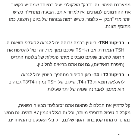
ממערכת הזיהוי. זהו "דבק" מולקולרי יעיל במיוחד שמסייע לקשור
את ההורמונים לנוגדנים ואז למדוד אותם. הבעיה מתחילה כשיש
יותר מדי "דבק" – כלומר, כשיש רמות גבוהות של ביוטין חיצוני, כמו
מתוסף תזונה.
בדיקות TSH:
ביוטין ברמה גבוהה יכול
לגרום להורדת
תוצאת ה-
TSH הנמדדת. אם ה-TSH שלכם נמוך מדי, זה יכול להטעות את
הרופא לחשוב שאתם סובלים מיתר פעילות של בלוטת התריס
(היפרתירואידיזם), גם אם אתם בריאים לחלוטין.
בדיקות T3 ו-T4:
כאן הסיפור מתהפך. ביוטין יכול
לגרום
להעלאת
תוצאות T3 ו-T4. שילוב של TSH נמוך ו-T3/T4 גבוהים
הוא מתכון לאבחנה שגויה של יתר פעילות.
קל לדמיין את הבלבול: פתאום אתם "סובלים" מבעיה רפואית,
מקבלים טיפול תרופתי מיותר, וכל זה בגלל ויטמין B7 תמים. זה ממש
כמו סרט מתח קטן בתוך הגוף שלכם, רק בלי האפקטים המיוחדים.