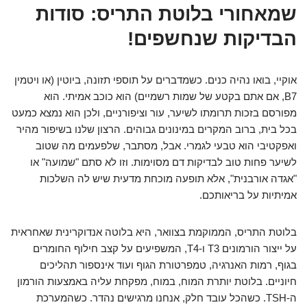
שמאחורי בלוטת התריס: סודות
הבדיקות שנחשפים!
אוקיי, בואו נהיה כנים. כשמדברים על תוספי תזונה, ביוטין (או ויטמין
B7, אם אתם בקטע של שמות רשמיים) הוא כוכב אמיתי. הוא
מפורסם בזכות תרומתו לשיער, עור וציפורניים, ולכן הוא נמצא כמעט
בכל בית, ברוב המקרים במינונים גבוהים. הרצון שלנו בשיפור מהיר
ואפקטיבי הוא טבעי לגמרי. אבל, מסתבר, שלפעמים מה שטוב
לשיער פחות טוב לבדיקות דם מסוימות. וזו לא סתם "שמועה" או
"אגדה אורבנית", אלא תופעה מוכחת מדעית שיש לה השלכות
אמיתיות על בריאותכם.
בלוטת התריס, הממוקמת בצוואר, היא בלוטה אנדוקרינית שאחראית
על ייצור הורמונים T3 ו-T4, המשפיעים על קצב חילוף החומרים
בגוף, רמות האנרגיה, טמפרטורת הגוף ועוד אינספור תהליכים
חיוניים. בלוטת יותרת המוח, במוח, מפקחת עליה באמצעות הורמון
ה-TSH. כשהכל עובד חלק, אנחנו מרגישים נהדר. כשהמערכת