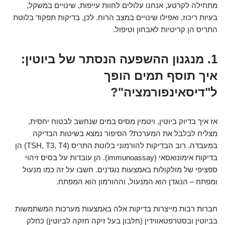
מתחילה לקרטע, אנחנו עלולים לחוות עייפות, שינויים במשקל,
בעיות ריכוז, ואפילו שינויים במצב הרוח. לכן, בדיקות תפקוד בלוטת
התריס הן קריטיות לאבחון וטיפול.
1. מנגנון ההשפעה הנסתר של ביוטין:
איך תוסף תמים הופך
ל"דיסאינפורמציה"?
אז איך בדיוק ביוטין, ויטמין מסיס במים שנחשב לבטוח יחסית,
מצליח לבלבל את המערכת? הסיפור נמצא בשיטות הבדיקה
במעבדה. רוב הבדיקות להורמוני בלוטת התריס (TSH, T3, T4) הן
בדיקות אימונואסאי (immunoassay). הן עובדות על בסיס זיהוי
ספציפי של מולקולות באמצעות נוגדנים. חשבו על זה כמו מנעול
ומפתח – הנוגדן הוא המנעול, וההורמון הוא המפתח.
חברות רבות מייצרות בדיקות אלה באמצעות מערכות המשתמשות
בביוטין ובסטרפטאווידין (חלבון בעל זיקה חזקה לביוטין) כחלק