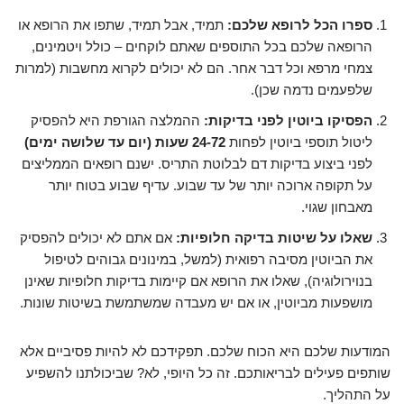
ספרו הכל לרופא שלכם:
תמיד, אבל תמיד, שתפו את הרופא או
הרופאה שלכם בכל התוספים שאתם לוקחים – כולל ויטמינים,
צמחי מרפא וכל דבר אחר. הם לא יכולים לקרוא מחשבות (למרות
שלפעמים נדמה שכן).
הפסיקו ביוטין לפני בדיקות:
ההמלצה הגורפת היא להפסיק
ליטול תוספי ביוטין לפחות
24-72 שעות (יום עד שלושה ימים)
לפני ביצוע בדיקות דם לבלוטת התריס. ישנם רופאים הממליצים
על תקופה ארוכה יותר של עד שבוע. עדיף שבוע בטוח יותר
מאבחון שגוי.
שאלו על שיטות בדיקה חלופיות:
אם אתם לא יכולים להפסיק
את הביוטין מסיבה רפואית (למשל, במינונים גבוהים לטיפול
בנוירולוגיה), שאלו את הרופא אם קיימות בדיקות חלופיות שאינן
מושפעות מביוטין, או אם יש מעבדה שמשתמשת בשיטות שונות.
המודעות שלכם היא הכוח שלכם. תפקידכם לא להיות פסיביים אלא
שותפים פעילים לבריאותכם. זה כל היופי, לא? שביכולתנו להשפיע
על התהליך.