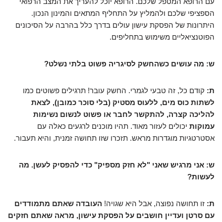
עם הרופא המטפל שלכם. הרופא יוכל להעריך את המצב הרפואי
הספציפי שלכם ולהמליץ על התחליף המתאים והמינון הנכון.
היתרונות של הפסקת עישון עולים בדרך כלל בהרבה על הסיכונים
הפוטנציאליים משימוש בתחליפים.
ש: מה עושים כשהחשק לסיגריה פשוט בלתי נשלט?
ת:
קודם כל, זה טבעי לגמרי. החשק עובר! תרגילים פשוטים כמו
לשתות כוס מים, ללעוס מסטיק (בלי סוכר כמובן), לצאת
להליכה קצרה, להתקשר לחבר או פשוט לנשום נשימות
עמוקות
יכולים לעזור מאוד. תהיו מוכנים לרגעים כאלה עם
אסטרטגיות מוגדרות מראש. תזכרו שזו תחושה זמנית, והיא תעבור.
ש: אני מרגיש שאני "לא חזק מספיק" כדי להפסיק לעשן. מה
לעשות?
ת:
זו תחושה נפוצה, אבל היא שגויה!
העובדה שאתם מתמודדים
עם סרטן ועדיין חושבים על הפסקת עישון, מראה שאתם חזקים