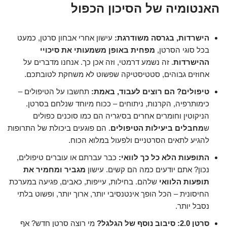
האנטומיה של הסיכון הכפול
הישרדות, בגרסה משודרגת:
עישון אחרי אבחון סרטן, כמעט
בכל סוגי הסרטן,
מפחית באופן משמעותי את סיכויי
ההישרדות
. זה נשמע דרמטי, וזה אכן כך. אנחנו מדברים על
אחוזים גבוהים, סטטיסטיקה שפשוט לא משחקת לטובתכם.
טיפולים? הם רוצים לעבוד, באמת:
תחשבו על הטיפולים –
כימותרפיה, הקרנות, ניתוחים – ככוח מיוחד שנלחם בסרטן.
הניקוטין וחומרים אחרים בסיגריה הם כמו סוכנים כפולים
ש
מחבלים ביעילות הטיפולים
. הם פוגעים ביכולת של התרופות
להגיע לתאים הסרטניים ולפעול במלוא הכוח.
התופעות הלא כל כך לוואי:
כבר עברתם או עוברים טיפולים,
נכון? אתם יודעים כמה הם קשים. עישון
מגביר ומחמיר את
תופעות הלוואי
שלהם. בחילות, עייפות, כאבים, פגיעה במערכת
החיסונית – הכל הופך אינטנסיבי יותר, ארוך יותר, ופשוט בלתי
נסבל יותר.
סרטן 2.0: סיבוב נוסף של הגלגל?
מי רוצה סרטן חדש? אף