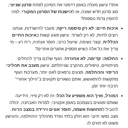
אחד! עישון מעלה באופן דרמטי את הסיכון לפתח
סרטן שניוני
,
סוג סרטן חדש ושונה, או ל
הישנות של הסרטן המקורי
. למה
להזמין צרות נוספות?
איכות חיים: לא רק סיסמה ריקה:
מעבר להישרדות, אנחנו
רוצים לחיות, לא רק לשרוד. עישון פוגע קשות ב
איכות החיים
הכללית
. קוצר נשימה, שיעול כרוני, חוסר אנרגיה, ריח רע – מי
צריך את כל אלה כשיש מספיק אתגרים אחרים?
החלמה: קדימה, לא אחורה!:
הגוף שלכם צריך להחלים
מניתוחים, טיפולים, מהקרב שניהלתם. עישון
מעכב את תהליכי
הריפוי וההחלמה
. פצעים נרפאים לאט יותר, מערכות הגוף
מתקשות להתאושש, ואתם נשארים תקועים ב"הילוך אחורי"
הרבה יותר זמן.
המורל, ואיך הוא משפיע על הכל:
זה לא רק פיזי. הידיעה
שאתם פוגעים בעצמכם באופן אקטיבי, למרות האבחנה, יכולה
להוביל ל
תחושות אשמה, חוסר אונים וירידה במצב הרוח
.
מצב נפשי חיובי הוא חלק בלתי נפרד מתהליך ההחלמה, והעישון
פשוט לא תורם לו.