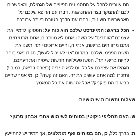
הם עוזרים להקל על התסמינים הפיזיים של הגמילה, ומאפשרים
לכם להתמקד בצד ההתנהגותי. דברו עם הרופא שלכם על
האפשרויות השונות, ובחרו את הדרך הטובה ביותר עבורכם.
הכל בראש: המיינדסט שלכם הוא כוח על:
תפסיקו לדמיין את
עצמכם "מוותרים" על משהו. אתם לא מוותרים, אתם
מרוויחים
.
אתם מרוויחים בריאות, אנרגיה, וחיים ארוכים יותר. תשנו את
השיח הפנימי שלכם. במקום "אני לא יכול לעשן", תגידו "אני בוחר
להיות בריא יותר". חפשו פעילויות חדשות שיסיחו את דעתכם,
תגמלו את עצמכם על כל יום ללא סיגריה (בצורה בריאה, כמובן!),
ותזכרו למה אתם עושים את זה. האם זה קשה? כן. מי אמר שחיים
בריאים הם פיקניק? אבל זה שווה את כל המאמץ.
שאלות ותשובות שימושיות:
ש: האם תחליפי ניקוטין בטוחים לשימוש אחרי אבחון סרטן?
ת:
בדרך כלל,
כן, הם בטוחים ואף מומלצים
, אך תמיד יש להתייעץ