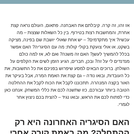
אז זהו, זה קרה. קיבלתם את האבחנה. פתאום, העולם נראה קצת
אחרת, והמחשבות רצות בטירוף. בין כל השאלות שצצות – מה
עכשיו? איך מתקדמים? – יש אחת שאולי יושבת שם בפינה, מציקה
בשקט, או אולי צועקת בקולי קולות: מה עם הסיגריה? האם אפשר
בכלל להמשיך לעשן? האם זה משנה? ואם לא, אז למה כולם
מנדנדים לי על זה? ובכן, חברים, הגיע הזמן לשים את הקלפים על
השולחן. ברוכים הבאים למסע שיפרוש בפניכם את כל התשובות, את
כל העובדות, ובואו נודה – גם קצת את האמת המרה, אבל בעיקר את
האור בקצה המנהרה. תתכוננו לקבל את הכוח לקבל את ההחלטה
הטובה ביותר עבורכם, כזו שתשנה לכם את כללי המשחק. אנחנו כאן
כדי לפתוח לכם את הראש, ובואו נגיד – להצית בכם ניצוץ אחר
לגמרי.
האם הסיגריה האחרונה היא רק
ההתחלה? מה באמת קורה אחרי