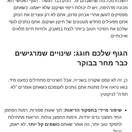
תשכחו מכל מה שחשבתם על "הנזק כבר נעשה". הגוף האנושי הוא
מכונה מדהימה, ויש לו יכולות ריפוי ושיקום שלא ייאמנו. כשאתם
מפסיקים לעשן אחרי אבחון סרטן, אתם לא רק עוצרים את הנזק;
אתם מפעילים מחדש מנגנונים של תיקון ושיקום. אתם נותנים לגוף
שלכם את הסיכוי הטוב ביותר לנצח במאבק, ולחיות חיים מלאים
ואיכותיים.
הגוף שלכם חוגג: שינויים שמרגישים
כבר מחר בבוקר
כן, זה לא קסם שקורה בשנייה, אבל השינויים מתחילים כמעט מיד.
בואו נראה אילו מתנות אתם נותנים לעצמכם כשאתם אומרים "לא
תודה" לניקוטין:
שיפור מיידי בתפקוד הריאות:
תוך שעות ספורות, רמות הפחמן
החד-חמצני בדם יורדות, ורמות החמצן עולות. הריאות מתחילות
לתפקד טוב יותר, וזה אומר שאתם
נושמים קל יותר
. לא ייאמן,
נכון?