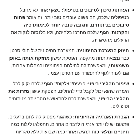
הפחתת סיכון לסיבוכים בטיפול:
כשאף אחד לא מחבל
בטיפולים שלכם, הם פשוט עובדים טוב יותר. זה אומר
פחות
סיבוכים בניתוחים
, ו
תגובה טובה יותר לכימותרפיה
והקרנות
. הגוף שלכם מתרכז בלחימה, ולא בלנסות לנקות את
הרעלים מהסיגריה.
חיזוק המערכת החיסונית:
המערכת החיסונית של חולי סרטן
כבר נמצאת תחת מתקפה. הפסקת עישון
מחזקת אותה באופן
משמעותי
, ומאפשרת לה להילחם בזיהומים ובמחלות אחרות,
וגם לעזור לגוף להתמודד עם הסרטן עצמו.
שיפור תהליכי ריפוי:
פצעים? צלקות? הגוף שלכם זקוק לכל
העזרה שהוא יכול לקבל כדי להחלים. הפסקת עישון
מזרזת את
תהליכי הריפוי
, ומאפשרת לכם להתאושש מהר יותר מניתוחים
וטיפולים.
הגברת האנרגיה והחיוניות:
כשהגוף מפסיק להילחם ברעלים,
פתאום יש לו יותר אנרגיה לדברים אחרים. תתפלאו לגלות כמה
חיוניים ומלאי כוח
תרגישו אחרי כמה שבועות ללא סיגריות.