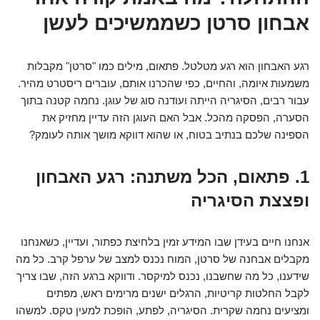
אבחון סרטן כשממשיכים לעשן
רגע האבחון הוא רגע מטלטל. פתאום, מילים כמו "סרטן" מקבלות
משמעות איומה, והחיים, כפי שהכרנו אותם, עוברים ריסטרט מהיר.
עבור רבים, הסיגריה הייתה ועודנה סוג של עוגן. נחמה קטנה בתוך
הסערה, הפסקה מהכל. אבל האם העוגן הזה עדיין מחזיק את
הספינה שלכם בנתיב בטוח, או שהוא דווקא מושך אותה לעומק?
1. פתאום, הכל משתנה: רגע האבחון
ופצצת הסיגריה
אנחנו חיים בעידן שבו המידע זמין בלחיצת כפתור, ועדיין, כשאנחנו
מקבלים אבחנה של סרטן, המוח נכנס למצב של ערפל קרב. כל מה
שידענו, כל מה שחשבנו, נכנס למיקסר. ודווקא ברגע הזה, שבו צריך
לקבל החלטות קריטיות, הרגלים ישנים מרימים ראש, מפתים
ומציעים נחמה שקרית. הסיגריה, לפתע, הופכת למעין טקס. למשהו