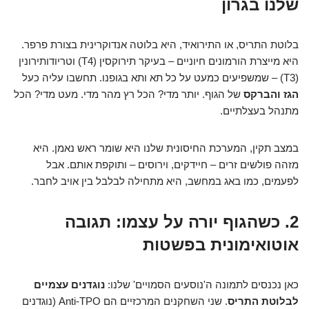
שלנו בגרון
בלוטת התריס, או התירואיד, היא בלוטה אנדוקרינית בצורת פרפר.
היא מייצרת הורמונים חיוניים – בעיקר תירוקסין (T4) וטריודותירונין
(T3) – שמשפיעים כמעט על כל תא ותא בגופנו. תחשבו עליה כעל
הגז והברקס
של הגוף. יותר מדי? הכל רץ מהר מדי. מעט מדי? הכל
מתנהל בעצלתיים.
במצב תקין, המערכת החיסונית שלנו היא שומר ראש נאמן. היא
מזהה פולשים זרים – חיידקים, וירוסים – ותוקפת אותם. אבל
לפעמים, כמו באג במחשב, היא מתחילה לבלבל בין אויב לחבר.
2. כשהגוף יורה על עצמו: תגובה
אוטואימונית בפשטות
כאן נכנסים לתמונה ה'נוסעים הסמויים' שלנו:
נוגדנים עצמיים
לבלוטת התריס
. שני השחקנים המרכזיים הם Anti-TPO (נוגדנים