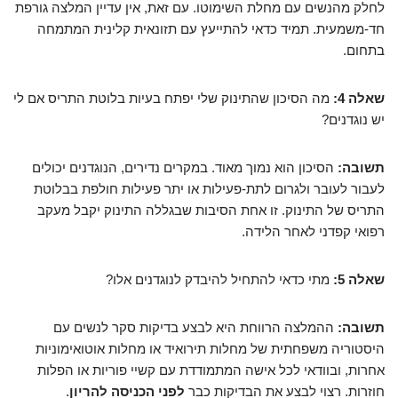
לחלק מהנשים עם מחלת השימוטו. עם זאת, אין עדיין המלצה גורפת
חד-משמעית. תמיד כדאי להתייעץ עם תזונאית קלינית המתמחה
בתחום.
שאלה 4:
מה הסיכון שהתינוק שלי יפתח בעיות בלוטת התריס אם לי
יש נוגדנים?
תשובה:
הסיכון הוא נמוך מאוד. במקרים נדירים, הנוגדנים יכולים
לעבור לעובר ולגרום לתת-פעילות או יתר פעילות חולפת בבלוטת
התריס של התינוק. זו אחת הסיבות שבגללה התינוק יקבל מעקב
רפואי קפדני לאחר הלידה.
שאלה 5:
מתי כדאי להתחיל להיבדק לנוגדנים אלו?
תשובה:
ההמלצה הרווחת היא לבצע בדיקות סקר לנשים עם
היסטוריה משפחתית של מחלות תירואיד או מחלות אוטואימוניות
אחרות, ובוודאי לכל אישה המתמודדת עם קשיי פוריות או הפלות
חוזרות. רצוי לבצע את הבדיקות כבר
לפני הכניסה להריון
.