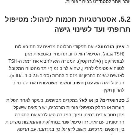
יותר ויותר לסטנדרט בבירור פוריות.
5.2. אסטרטגיות חכמות לניהול: מטיפול
תרופתי ועד לשינוי גישה
איזון הורמונלי:
אם תפקודי הבלוטה מראים על תת-פעילות
(TSH גבוה), הטיפול הוא לרוב תרופתי, באמצעות מתן
לבותירוקסין (אלטרוקסין). המטרה היא להביא את רמת ה-TSH
לטווח אופטימלי להריון, שהוא לרוב נמוך יותר מהטווח המקובל
לאנשים שאינם בהריון או מנסים להרות (סביב 1.0-2.5 mIU/L).
הטיפול הזה הוא
עוגן חשוב
ומשפר משמעותית את הסיכויים
להריון תקין.
סטרואידים? כן או לא?
במקרים מסוימים, בעיקר לאחר הפלות
חוזרות או כחלק מטיפולי פוריות מורכבים, יש רופאים שישקלו
מתן סטרואידים במינון נמוך. המטרה היא לדכא את התגובה
החיסונית. עם זאת, זהו טיפול שנוי במחלוקת וההמלצות משתנות
בין רופאים ומרכזים.
חשוב לדון על כך בהרחבה עם הרופא