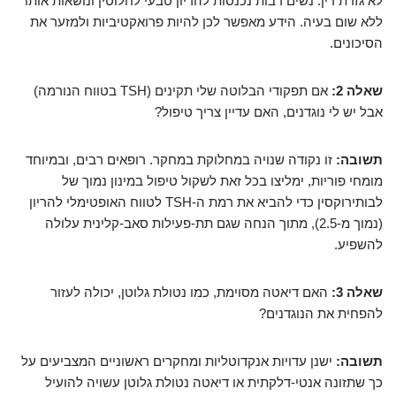
לא גזרת דין. נשים רבות נכנסות להריון טבעי לחלוטין ונושאות אותו
ללא שום בעיה. הידע מאפשר לכן להיות פרואקטיביות ולמזער את
הסיכונים.
שאלה 2:
אם תפקודי הבלוטה שלי תקינים (TSH בטווח הנורמה)
אבל יש לי נוגדנים, האם עדיין צריך טיפול?
תשובה:
זו נקודה שנויה במחלוקת במחקר. רופאים רבים, ובמיוחד
מומחי פוריות, ימליצו בכל זאת לשקול טיפול במינון נמוך של
לבותירוקסין כדי להביא את רמת ה-TSH לטווח האופטימלי להריון
(נמוך מ-2.5), מתוך הנחה שגם תת-פעילות סאב-קלינית עלולה
להשפיע.
שאלה 3:
האם דיאטה מסוימת, כמו נטולת גלוטן, יכולה לעזור
להפחית את הנוגדנים?
תשובה:
ישנן עדויות אנקדוטליות ומחקרים ראשוניים המצביעים על
כך שתזונה אנטי-דלקתית או דיאטה נטולת גלוטן עשויה להועיל