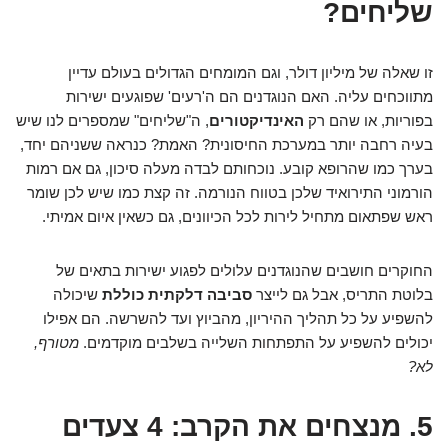
שליחים?
זו שאלה של מיליון דולר, וגם המומחים הגדולים בעולם עדיין
מתווכחים עליה. האם הנוגדנים הם ה'רעים' שפוגעים ישירות
בפוריות, או שהם רק
האינדיקטורים
, ה"שליחים" שמספרים לנו שיש
בעיה רחבה יותר במערכת החיסונית? האמת? כנראה ששניהם יחד,
בערך כמו שהרופא קובע. נוכחותם לבדה מעלה סיכון, גם אם רמות
הורמוני התירואיד שלכן בטווח הנורמה. זה קצת כמו שיש לכן שומר
ראש שפתאום מתחיל לירות לכל הכיוונים, גם כשאין איום אמיתי.
החוקרים חושבים שהנוגדנים עלולים לפגוע ישירות בתאים של
בלוטת התריס, אבל גם לייצר
סביבה דלקתית כוללת
שיכולה
להשפיע על כל תהליך ההיריון, מהביוץ ועד להשרשה. הם אפילו
יכולים להשפיע על התפתחות השלייה בשלבים מוקדמים.
מטורף,
לא?
5. מנצחים את הקרב: 4 צעדים