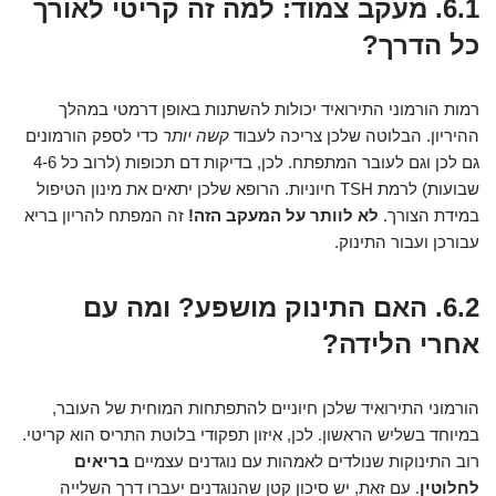
6.1. מעקב צמוד: למה זה קריטי לאורך
כל הדרך?
רמות הורמוני התירואיד יכולות להשתנות באופן דרמטי במהלך
ההיריון. הבלוטה שלכן צריכה לעבוד
קשה יותר
כדי לספק הורמונים
גם לכן וגם לעובר המתפתח. לכן, בדיקות דם תכופות (לרוב כל 4-6
שבועות) לרמת TSH חיוניות. הרופא שלכן יתאים את מינון הטיפול
במידת הצורך.
לא לוותר על המעקב הזה!
זה המפתח להריון בריא
עבורכן ועבור התינוק.
6.2. האם התינוק מושפע? ומה עם
אחרי הלידה?
הורמוני התירואיד שלכן חיוניים להתפתחות המוחית של העובר,
במיוחד בשליש הראשון. לכן, איזון תפקודי בלוטת התריס הוא קריטי.
רוב התינוקות שנולדים לאמהות עם נוגדנים עצמיים
בריאים
לחלוטין
. עם זאת, יש סיכון קטן שהנוגדנים יעברו דרך השלייה