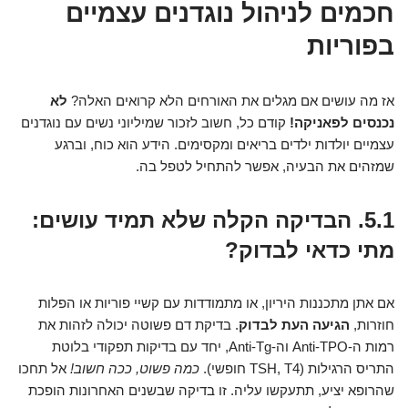
חכמים לניהול נוגדנים עצמיים
בפוריות
אז מה עושים אם מגלים את האורחים הלא קרואים האלה?
לא
נכנסים לפאניקה!
קודם כל, חשוב לזכור שמיליוני נשים עם נוגדנים
עצמיים יולדות ילדים בריאים ומקסימים. הידע הוא כוח, וברגע
שמזהים את הבעיה, אפשר להתחיל לטפל בה.
5.1. הבדיקה הקלה שלא תמיד עושים:
מתי כדאי לבדוק?
אם אתן מתכננות היריון, או מתמודדות עם קשיי פוריות או הפלות
חוזרות,
הגיעה העת לבדוק
. בדיקת דם פשוטה יכולה לזהות את
רמות ה-Anti-TPO וה-Anti-Tg, יחד עם בדיקות תפקודי בלוטת
התריס הרגילות (TSH, T4 חופשי).
כמה פשוט, ככה חשוב!
אל תחכו
שהרופא יציע, תתעקשו עליה. זו בדיקה שבשנים האחרונות הופכת