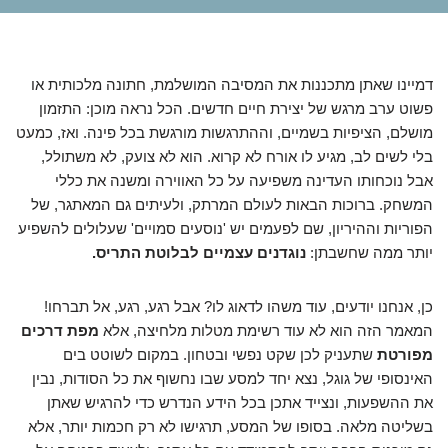
דמיינו שאתן מתכננות את המסיבה המושלמת, חתונה מלכותית או
פשוט ערב מרגש של יצירת חיים חדשים. הכל נראה מוכן: התזמון
מושלם, הציפיות בשמיים, וההתרגשות מורגשת בכל פינה. ואז, כמעט
בלי לשים לב, מגיע לו אורח לא קרוא. הוא לא צועק, לא משתולל,
אבל נוכחותו העדינה משפיעה על כל האווירה ומשנה את כללי
המשחק. ברוכות הבאות לעולם המרתק, ולעיתים גם המאתגר, של
הפוריות וההיריון, שם לפעמים יש 'נוסעים סמויים' שעלולים להשפיע
יותר ממה שחשבתן:
נוגדנים עצמיים לבלוטת התריס.
כן, אנחנו יודעים, עוד משהו לדאוג לו? אבל רגע, רגע, אל תברחו!
המאמר הזה הוא לא עוד רשימת מטלות מלחיצה, אלא
מפת דרכים
מפורטת
שתעניק לכן שקט נפשי ובטחון. במקום לשוטט בים
האינסופי של גוגל, נצא יחד למסע שבו נחשוף את כל הסודות, נבין
את ההשפעות, ונצייד אתכן בכל הידע הנדרש כדי להרגיש שאתן
בשליטה מלאה. בסופו של המסע, תרגישו לא רק חכמות יותר, אלא