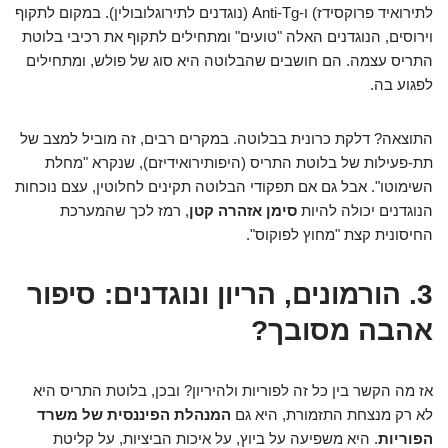
לתירואיד פרוקסידז) ו-Anti-Tg (נוגדנים לתירוגלובולין). במקום לתקוף
וירוסים, הנוגדנים האלה "טועים" ומתחילים לתקוף את רכיבי בלוטת
התריס עצמה. הם חושבים שהבלוטה היא סוג של פולש, ומתחילים
לפגוע בה.
התוצאה? דלקת כרונית בבלוטה. במקרים רבים, זה מוביל למצב של
תת-פעילות של בלוטת התריס (היפותירואידיזם), שנקרא "מחלת
השימוטו". אבל גם אם תפקודי הבלוטה תקינים לחלוטין, עצם נוכחות
הנוגדנים יכולה להיות
סימן אזהרה קטן
, רמז לכך שהמערכת
החיסונית קצת "מחוץ לפוקוס".
3. הורמונים, הריון ונוגדנים: סיפור
אהבה מסובך?
אז מה הקשר בין כל זה לפוריות ולהיריון? ובכן, בלוטת התריס היא
לא רק מנצחת התזמורת, היא גם
המנהלת הפיננסית של משרד
הפוריות
. היא משפיעה על ביוץ, על איכות הביציות, על קליטת