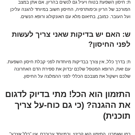
ת: חיסון השפעת בטוח ויעיל גם לנשים בהריון. אם אתן במצב
המורכב של הריון וכימותרפיה, החיסון חשוב במיוחד להגנה עליכן
ועל העובר. כמובן, בתיאום מלא עם האונקולוג ורופא הנשים.
ש: האם יש בדיקות שאני צריך לעשות
לפני החיסון?
ת: בדרך כלל, אין צורך בבדיקות מיוחדות לפני קבלת חיסון השפעת.
עם זאת, הרופא המטפל שלכם יבדוק את ספירת הדם האחרונה
שלכם וישקול את מצבכם הכללי לפני ההמלצה על החיסון.
התזמון הוא הכל! מתי בדיוק לדגום
את ההגנה? (כי גם כוח-על צריך
תוכנית)
כמו שאמרנו, התזמון הוא קריטי, ובמיוחד עבורכם. אין "כלל אצבע"