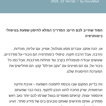
GuruMed
by
פברואר 13, 2026
הסוד שחייב לכם חיים: המדריך המלא לחיסון שפעת בטיפולי
כימותרפיה
אז, הנה אתם. עוברים מסע מטלטל, אמיץ, עם עליות, מורדות,
והרבה, אבל הרבה תקוה. טיפולי כימותרפיה הם גיבורי-על מודרניים,
שעושים עבודה פנומנלית בקרב נגד מחלות מורכבות. אבל כמו כל
גיבור-על, גם הם מגיעים עם "עקב אכילס" קטן: הם מחלישים את
המערכת החיסונית שלנו.
וזה בדיוק המקום שבו נכנסת לתמונה השפעת – אויבת ותיקה
וערמומית, שרק מחכה לרגע הנכון לתקוף. בטח כבר שמעתם
אינספור עצות, קראתם מאמרים בגוגל שגרמו לכם יותר כאב ראש
מפתרון, ואתם מרגישים שאתם טובעים בים של מידע סותר. הגיע