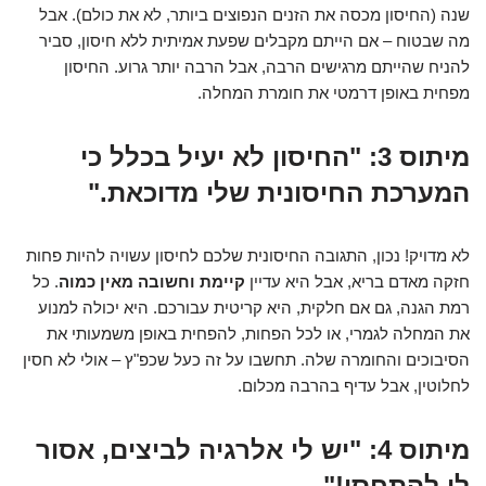
שנה (החיסון מכסה את הזנים הנפוצים ביותר, לא את כולם). אבל
מה שבטוח – אם הייתם מקבלים שפעת אמיתית ללא חיסון, סביר
להניח שהייתם מרגישים הרבה, אבל הרבה יותר גרוע. החיסון
מפחית באופן דרמטי את חומרת המחלה.
מיתוס 3: "החיסון לא יעיל בכלל כי
המערכת החיסונית שלי מדוכאת."
לא מדויק! נכון, התגובה החיסונית שלכם לחיסון עשויה להיות פחות
חזקה מאדם בריא, אבל היא עדיין
קיימת וחשובה מאין כמוה
. כל
רמת הגנה, גם אם חלקית, היא קריטית עבורכם. היא יכולה למנוע
את המחלה לגמרי, או לכל הפחות, להפחית באופן משמעותי את
הסיבוכים והחומרה שלה. תחשבו על זה כעל שכפ"ץ – אולי לא חסין
לחלוטין, אבל עדיף בהרבה מכלום.
מיתוס 4: "יש לי אלרגיה לביצים, אסור
לי להתחסן!"