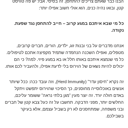
הבנו כבר שאתם צריכים להתחסן. זה בסיסי. אבל יש פה טוויסט
קטן, ובואו נהיה כנים, הוא אולי חשוב אפילו יותר:
כל מי שבא איתכם במגע קרוב – חייב להתחסן נגד שפעת.
נקודה.
אנחנו מדברים על בני ובנות זוג, ילדים, הורים, חברים קרובים,
מטפלים, ואפילו השכנה הנחמדה שתמיד מקפיצה אתכם לטיפולים.
כל מי שנמצא איתכם באותו חלל או בא במגע פיזי. למה? כי הם
יכולים להיות נשאים של הוירוס בלי לדעת אפילו, ולהעביר לכם אותו.
זה נקרא "חיסון עדר" (Herd Immunity), וזה עובד ככה: ככל שיותר
אנשים באוכלוסייה מחוסנים, כך הסיכוי שהוירוס יתפשט ויתקל
באדם חולה יורד. זה יוצר מעין "מגן בלתי נראה" ששומר עליכם,
החלשים יותר, מפני הדבקה. תחשבו על זה כעל צבא קטן של חברים
ובני משפחה, שמתחסנים לא רק בשביל עצמם, אלא בעיקר
בשבילכם.