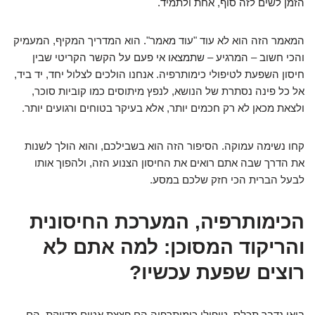
הזמן לשים לזה סוף, אחת ולתמיד.
המאמר הזה הוא לא עוד "עוד מאמר". הוא המדריך המקיף, המעמיק
והכי חשוב – המרגיע – שתמצאו אי פעם על הקשר הקריטי שבין
חיסון השפעת לטיפולי כימותרפיה. אנחנו הולכים לצלול יחד, יד ביד,
אל כל פינה נסתרת של הנושא, לנפץ מיתוסים כמו קוביות סוכר,
ולצאת מכאן לא רק חכמים יותר, אלא בעיקר בטוחים ורגועים יותר.
קחו נשימה עמוקה. הסיפור הזה הוא בשבילכם, והוא הולך לשנות
את הדרך שבה אתם רואים את החיסון הצנוע הזה, ולהפוך אותו
לבעל הברית הכי חזק שלכם במסע.
הכימותרפיה, המערכת החיסונית
והריקוד המסוכן: למה אתם לא
רוצים שפעת עכשיו?
בואו נדבר תכלס. טיפולי כימותרפיה הם פצצת אטום מדויקת. הם