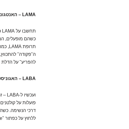
LAMA – האנטגוניסט השרירי ארוך הטווח: המרגיע העיקרי
תח
כשהם מופעלים, הם 
תרופת
ה"פקודה" להתכווץ,
להפריע" על הדלת 
LABA – האגוניסט הבטא-אדרנרגי ארוך הטווח: המרחיב האנרגטי
ועכש
ללחוץ על כפתור "Open Sesame" עבור דרכי הנשימה שלכם.