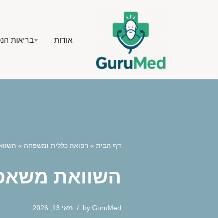
Skip
אודות
בריאות הנ
to
content
דף הבית
»
רפואה כללית ומשפחה
»
השוואת משאפי /LABA
השוואת משאפי LAMA/LABA: איזה הכי בטוח ויעיל 
GuruMed
by
מאי 13, 2026