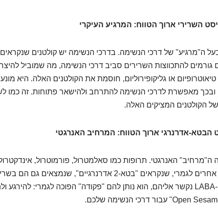
שבו על LAMA כעל ה"מרגיע" של דרכי הנשימה. בדרכי הנשימה יש קולטנים שנקראים
גורמים להתכווצות השרירים סביב דרכי הנשימה, מה שמוביל להיצרות
 LAMA, כמו טיאוטרופיום או גליקופירוליום, חוסמת את הקולטנים האלה. היא 
 ובכך מאפשרת לדרכי הנשימה להתרחב ולהישאר פתוחות. זה כמו לש
של הקולטנים המציקים האלה.
יו ל-LABA – זה ה"מרחיב" האנרגטי. תרופות כמו סאלמטרול, פורמוטרול, אינדקטרו
פועלות על קולטנים אחרים לגמרי, שנקראים "בטא-2 אדרנרגיים", שנמצ
דרכי הנשימה. כשה-LABA נקשר אליהם, הוא נותן להם "פקודה" הפוכה לגמרי: להירג