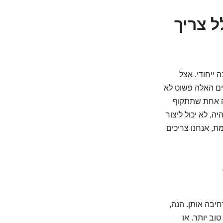
ל צריך
 ייחודי. אצל
), חלק מהכלים האלה פשוט לא
פה אחת שתתקוף
ה, לא יכול ליצור
ת, אנחנו צריכים
יבה אותן. הנה,
LABA (Long-acti), ותנסה לנשום טוב יותר. או