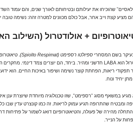
לאסיים" שהוכיחו את יעילותם ובטיחותם לאורך שנים, והם עמוד השדר
בעיקר בשם המסחרי
ספיולטו רספימט (Spiolto Respimat)
ותיק ואהוב, ואולודטרול הוא LABA חדשני ומהיר. ביחד, הם יוצרים צמד דינמי.
 תפקודי ריאות, הפחתת קוצר נשימה ושיפור באיכות החיים. הוא ידוע
מתן יחיד ונוח.
מגיע במשאף מסוג "רספימט", שזו טכנולוגיה מיוחדת שיוצרת ענן איטי
 ומבטיח שהתרופה תגיע עמוק לריאות. זה כמו קונצרט עדין שבו כל ת
תחלה מהירה של פעולה, והטיאוטרופיום דואג לשמור על פתיחות דר
פחות על הנייר.