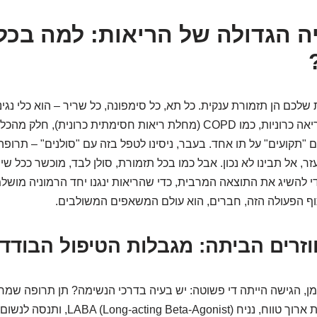
ה הגדולה של הריאות: למה בכל
לכם הן תזמורת ענקית. כל תא, כל סימפונה, כל שריר – הוא כלי נגינה
אנשים עם מחלות ריאה כרוניות, כמו COPD (מחלת ריאות חסימתית כרונית
הם "תקועים" על תו אחד. בעבר, ניסינו לטפל בזה עם "סולנים" – תרו
ר, אל תבינו לא נכון. אבל כמו בכל תזמורת, סולן לבד, מוכשר ככל שיהי
י להשיג את התוצאה המרבית, כדי שהריאות ינגנו יחד הרמוניה מושלמ
וף הפעולה הזה, חברים, הוא עולם המשאפים המשולבים.
וזרים הביתה: מגבלות הטיפול הבודד
מן, הגישה הייתה די פשוטה: יש בעיה בדרכי הנשימה? תן תרופה שמרח
קח מרחיב סימפונות ארוך טווח, נניח ng Beta-Agonist