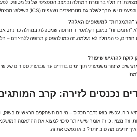
וינת! זה תלוי בחומרת המחלה ובמצב הספציפי של כל מטופל. לפעמי
ים יש צורך לשלב גם סטרואידים נשאפים (ICS) לשילוש מנצח!
 "התמכרות" למשאפים האלה?
לא "התמכרות" במובן הקלאסי. זו תרופה שמטפלת במחלה כרונית. אם
חוזרים, כי המחלה לא נעלמה. זה כמו להפסיק תרופה ללחץ דם – הל
 לוקח להרגיש שיפור?
רגישים שיפור משמעותי תוך ימים בודדים עד שבועות ספורים של שימ
מת!
ם נכנסים לזירה: קרב המותגים
תיאוריה. עכשיו בואו נדבר תכל'ס – מי הם השחקנים הראשיים בשוק, 
ת, וזה מצוין, כי זה אומר שיש יותר סיכוי למצוא את ההתאמה המושל
יך יודעים מה טוב יותר? בואו נפשט את זה.