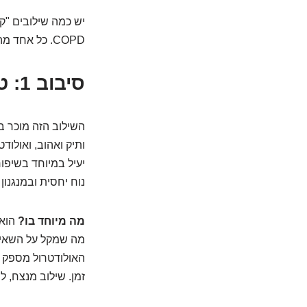
יש כמה שילובים "ק
COPD. כל אחד מהם מציע קצת וייב אחר, אבל כולם מכוונים למטרה זהה: נשימה טובה יותר.
סיבוב 1: טיאוטרופיום + אולודטרול (השילוב האלגנטי)
השילוב הזה מוכר 
יעיל במיוחד בשיפור
נוח יחסית ובמנגנון 
מה מיוחד בו?
הוא 
מה שמקל על השאיפה
האולודטרול מספק ה
זמן. שילוב מנצח, ל