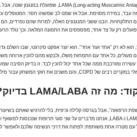
שאולי ננסה LAMA (Long-acting Muscarinic Antagonist), שפועלת 
זה עבד, במידה מסוימת. אבל אז שמנו לב שמשהו חסר. המטופלים עדיין
להם התלקחויות. הבנו ששני המנגנונים האלה, למרות שהם נפרדים, הם 
ועלים רק על צד אחד, מפספסים את התמונה המלאה. וכך נולד הרעיון
הוא לא רק "אחד ועוד אחד". הוא יוצר אפקט סינרגטי, שבו השלם גדול
ים מעולים, כל אחד עם התמחות משלו, ולבקש מהם להכין ארוחה מש
עשירה ומורכבת ממה שכל אחד יכול להכין לבד. זו בדיוק הסיבה שמ
, והם משנים את חוקי המשחק עבור מיליוני אנשים.
זה LAMA/LABA בדיוק?
פת הרפואה", אבל בגרסה קלילה וכיפית, בלי להרגיש שאתם בשיעור
כשאנחנו אומרים LAMA ו-LABA, אנחנו מדברים על שני סוגי תרופות שנכנסות ל
ל עם מטרה אחת משותפת: לפתוח את דרכי הנשימה שלכם ולאפשר לאו