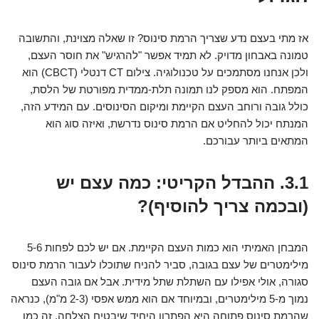
אז מתי בעצם נדע שצריך הרמת סינוס? זו שאלה מצוינת, והתשובה
טמונה באבחון מדויק. לא תמיד אפשר "להרגיש" את חוסר העצם,
ולכן אנחנו מסתמכים על טכנולוגיה. צילום CT דנטלי (CBCT) הוא
המפתח. הוא מספק לנו תמונה תלת-ממדית מפורטת של הלסת,
כולל גובה ורוחב העצם הקיימת ומיקום הסינוסים. עם המידע הזה,
המנתח יכול להחליט אם הרמת סינוס נדרשת, ואיזה סוג הוא
המתאים ביותר עבורכם.
3.1. ההבדל הקריטי: כמה עצם יש
(ובכמה צריך להוסיף)?
המבחן האמיתי הוא כמות העצם הקיימת. אם יש לכם לפחות 5-6
מילימטרים של עצם בגובה, סביר להניח שתוכלו לעבור הרמת סינוס
סגורה, אולי אפילו עם השתלת שתל מידית. אבל אם גובה העצם
נמוך מ-5 מילימטרים, ובמיוחד אם הוא ממש אפסי (2-3 מ"מ), כנראה
שהרמת סינוס פתוחה היא הפתרון היחיד שיבטיח הצלחה. זה כמו