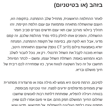
בזהב (או בטיטניום)
לאחר ההחלמה הראשונית, מתחיל שלב ההמתנה. בתקופה הזו,
העצם שהושתלה מתאחה ומתמזגת עם עצם הלסת הקיימת. זהו
תהליך ביולוגי מורכב שבו תאי עצם חדשים נוצרים סביב חומר
ההשתלה, והופכים אותו לחלק בלתי נפרד מהלסת שלכם. זה קסם
מדעי, אבל הוא לוקח זמן. בסיומה של תקופת ההמתנה, המנתח
יוודא באמצעות צילום (לרוב CT נוסף) שהעצם התאחתה היטב,
ושהיא מוכנה לקבל את השתל הדנטלי. רק אז, נוכל לעבור לשלב
הבא והמרגש באמת: השתלת השתל עצמו, ומשם – לכתר המיוחל.
תחשבו על זה כעל השקעה לטווח ארוך, כזו שמחזירה לכם ריבית של
חיוך מושלם ובריא.
לסיכום, הרמת סינוס היא ממש לא מילה גסה או פרוצדורה מסתורית
שרק מומחים מדופלמים יודעים לפצח. זוהי טכניקה מבוססת,
בטוחה ויעילה להפליא, שפותחת דלתות רבות לאנשים שחשבו
שחלום החיוך המושלם חמק מהם. אם אי פעם אמרו לכם שאין
מספיק עצם בלסת העליונה להשתלות, אל תתייאשו. תדעו שיש