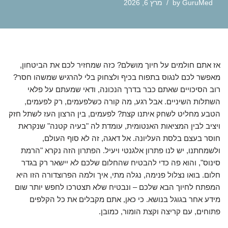
GuruMed
by
מרץ 6, 2026
אז אתם חולמים על חיוך מושלם? כזה שמחזיר לכם את הביטחון,
מאפשר לכם לנגוס בתפוח בכיף ולצחוק בלי להרגיש שמשהו חסר?
רוב הסיכויים שאתם כבר בדרך הנכונה, ודאי שמעתם על פלאי
השתלות השיניים. אבל רגע, מה קורה כשלפעמים, רק לפעמים,
הטבע מחליט לשחק איתנו קצת? לפעמים, בין הרצון העז לשתל חזק
ויציב לבין המציאות האנטומית, עומדת לה "בעיה קטנה" שנקראת
חוסר בעצם בלסת העליונה. אל דאגה, זה לא סוף העולם,
ולשמחתנו, יש לנו פתרון אלגנטי ויעיל. הפתרון הזה נקרא "הרמת
סינוס", והוא פה כדי להבטיח שהחלום שלכם לא יישאר רק בגדר
חלום. בואו נצלול פנימה, נגלה מתי, איך ולמה הפרוצדורה הזו היא
המפתח לחיוך הבא שלכם – ונבטיח שלא תצטרכו לחפש יותר שום
מידע אחר בגוגל בנושא. כי כאן, אתם מקבלים את כל הקלפים
פתוחים, עם קריצה וקצת הומור, כמובן.