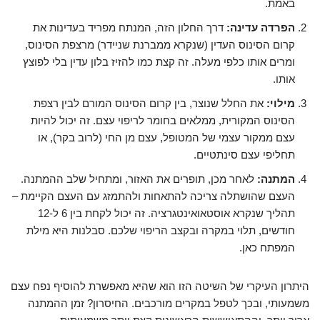
באמת.
הפרדה עדינה:
דרך החלון הזה, המנתח מפריד בעדינות את
קרום הסינוס העדין (שנקרא ממברנת שניידר) מרצפת הסינוס,
ומרים אותו כלפי מעלה. זה קצת כמו להזיז בלון עדין בלי לפוצץ
אותו.
מילוי:
את החלל שנוצר, בין קרום הסינוס המורם לבין רצפת
הסינוס המקורית, ממלאים בחומר לריפוי עצם. זה יכול להיות
עצם ממקור עצמי של המטופל, עצם מן החי (לרוב בקר), או
תחליפי עצם סינתטיים.
המתנה:
לאחר מכן, תופרים את האזור, ומתחיל שלב ההמתנה.
העצם שהושתלה צריכה להתאחות ולהתמזג עם העצם הקיימת –
תהליך שנקרא אוסטאואינטגרציה. זה יכול לקחת בין 6 ל-12
חודשים, תלוי במקרה ובקצב הריפוי שלכם. סבלנות היא מילת
המפתח כאן.
היתרון העיקרי של השיטה הזו הוא שהיא מאפשרת להוסיף נפח עצם
משמעותי, ובכך לטפל במקרים מורכבים. החיסרון? זמן ההמתנה