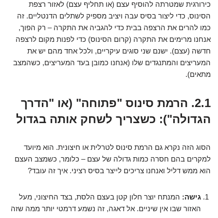
כירורגית שמטרתה להוסיף עצם (או תחליף עצם) לאזור רצפת
הסינוס, כדי ליצור בסיס עבה ויציב מספיק לשתלים הדנטליים. זה
כמו להרים את הרצפה בבית כדי להגביה את התקרה – רק הפוך,
אנחנו מרימים את התקרה (קרום הסינוס) כדי לפנות מקום לרצפה
חדשה (עצם). ישנם שני סוגים עיקריים, ולכל אחד מהם יש את
המעריצים והמתנגדים שלו (אנחנו כמובן בעד המעריצים, כשהמצב
מתאים).
2.1. הרמת סינוס "פתוחה" (או "הדרך
הגדולה"): כשצריך לשחק אותה בגדול
הסוג הזה נקרא גם הרמת סינוס לטרלית או חיצונית. הוא מיועד
למקרים בהם חסרה כמות גדולה של עצם – כלומר, כשמצב העצם
הוא ממש דליל ואנחנו צריכים לייצר בסיס רציני. איך זה עובד?
גישה:
המנתח יוצר חלון קטן בעצם הלסת, בצד החיצוני, מעל
האזור שבו אין שיניים. אל דאגה, זה נשמע דרמטי יותר ממה שזה