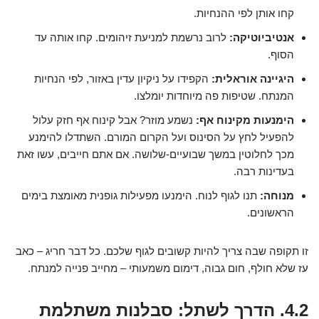
קחו אותן לפי ההנחיות.
אנטיביוטיקה:
לרוב נרשמת למניעת זיהומים. קחו אותה עד
הסוף.
היגיינה אוראלית:
הקפידו על ניקיון עדין באזור, לפי הנחיות
המנתח. שטיפות פה מיוחדות יומלצו.
הימנעות מקינוח אף:
נשמע מוזר? אבל קינוח אף חזק עלול
להפעיל לחץ על הסינוס ועל הקרום המורם. השתדלו להימנע
מכך לחלוטין במשך שבועיים-שלושה. אם אתם חייבים, עשו זאת
בעדינות רבה.
מנוחה:
תנו לגוף לנוח. הימנעו מפעילות גופנית מאומצת בימים
הראשונים.
זו תקופה שבה צריך להיות קשובים לגוף שלכם. כל דבר חריג – כאב
עז שלא חולף, חום גבוה, דימום משמעותי – מחייב פנייה למנתח.
4.2. הדרך לשתל: סבלנות משתלמת