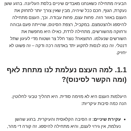
הבעיה מתחילה כשאנחנו מאבדים שיניים בלסת העליונה. ברגע ששן
נעקרת, הגוף, חכם ככל שיהיה, מבין שאין צורך יותר לתחזק את
העצם באזור הזה. פחות עצם, פחות עבודה. וכך, העצם מתחילה
להיספג ולהצטמצם. במקביל, רצפת הסינוס, שהייתה פעם גבוהה
ורחוקה מהשורשים, מתחילה לרדת, כאילו היא מחפשת את
השורשים שנעלמו. התוצאה? נוצר חלל צר ושטוח מדי לעיגון שתל
דנטלי. זה כמו לנסות לתקוע יתד באדמה רכה ודקה – זה פשוט לא
יחזיק.
1.1. למה העצם נעלמת לנו מתחת לאף
(ומה הקשר לסינוס)?
היעלמות העצם היא לא מזימה סודית. היא תהליך טבעי לחלוטין.
הנה כמה סיבות עיקריות:
עקירת שיניים:
זו הסיבה הקלאסית והעיקרית. ברגע שהשן
נעלמת, אין גירוי לעצם, והיא מתחילה להיספג. זה קורה די מהר,