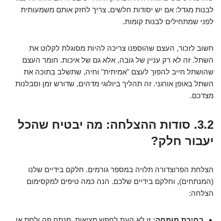
לבנות מגדל: אם יש יסודות חלשים, צריך לחזק אותם משמעותית
לפני שמתחילים לבנות קומות.
חשוב לזכור, העצם שהוספנו צריכה להיות מסוגלת לקלוט את
השתל. זה לא רק עניין של גובה, אלא גם של איכות. חומר העצם
שהושתל חייב להפוך לעצם "אמיתית" וחיה, שתשלב בתוכה את
השתל באופן אורגני. זה תהליך ביולוגי מדהים, שדורש זמן וסבלנות
מצדכם.
3.2. סודות ההצלחה: מה יבטיח שהכל
יעבור חלק?
הצלחת הפרוצדורה תלויה במספר גורמים. חלקם בידיים שלנו
(המנתחים), וחלקם בידיים שלכם. הנה כמה טיפים למקסימום
הצלחה:
בחירת מומחה:
זו לא העת לחפש מציאות. מנתח פה ולסת או