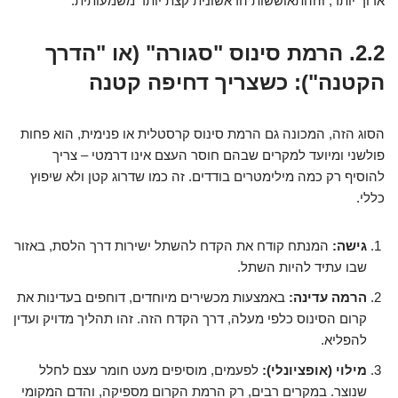
ארוך יותר, וההתאוששות הראשונית קצת יותר משמעותית.
2.2. הרמת סינוס "סגורה" (או "הדרך
הקטנה"): כשצריך דחיפה קטנה
הסוג הזה, המכונה גם הרמת סינוס קרסטלית או פנימית, הוא פחות
פולשני ומיועד למקרים שבהם חוסר העצם אינו דרמטי – צריך
להוסיף רק כמה מילימטרים בודדים. זה כמו שדרוג קטן ולא שיפוץ
כללי.
גישה:
המנתח קודח את הקדח להשתל ישירות דרך הלסת, באזור
שבו עתיד להיות השתל.
הרמה עדינה:
באמצעות מכשירים מיוחדים, דוחפים בעדינות את
קרום הסינוס כלפי מעלה, דרך הקדח הזה. זהו תהליך מדויק ועדין
להפליא.
מילוי (אופציונלי):
לפעמים, מוסיפים מעט חומר עצם לחלל
שנוצר. במקרים רבים, רק הרמת הקרום מספיקה, והדם המקומי