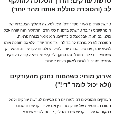
טרשת עורקים: הדרך הסלולה להתקף
לב (והסוכרת סוללת אותה מהר יותר)
טרשת עורקים (אתרוסקלרוזיס) היא למעשה תהליך הצטברות של
חומר שומני (רובד טרשתי) בדפנות כלי הדם. התהליך הזה קורה אצל
כולנו עם הגיל, אבל אצל סוכרתיים, הוא מואץ בצורה פראית.
הסוכרת לא רק גורמת לרובד להיווצר מהר יותר, אלא גם הופכת אותו
לפגיע יותר, עם סיכוי גבוה יותר להיקרע ולגרום לקריש דם. וכשעורק
שמספק דם ללב נחסם? זהו התקף לב קלאסי. כשזה קורה בעורקים
אחרים, זה יכול לגרום למגוון בעיות אחרות.
אירוע מוחי: כשהמוח נחנק מהעורקים
(ולא יכול לומר "די!")
העורקים המובילים דם למוח גם הם פגיעים לטרשת עורקים ולנזקי
הסוכרת. חסימה של עורק כזה, בין אם על ידי קריש דם שנוצר
במקום או על ידי קריש שנדד מהלב, גורמת לשבץ איסכמי.