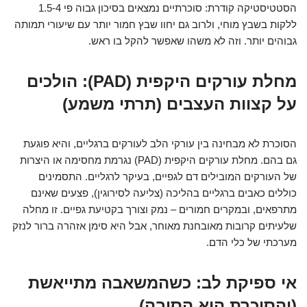
הסטטיסטיקה קודרת: סוכרתיים נמצאים בסיכון גבוה פי 1.5-4
ללקות בשבץ מוחי, ולרוב גם יחוו שבץ חמור יותר עם שיעורי תמותה
גבוהים יותר. וזה לא משהו שאפשר להקל בו ראש.
מחלת עורקים היקפית (PAD): הולכים
על קצוות העצבים (תרתי משמע)
הסוכרת לא מבחינה בין עורקי הלב לעורקים ברגליים, והיא פוגעת
גם בהם. מחלת עורקים היקפית (PAD) נגרמת מחסימה או היצרות
של העורקים המובילים דם לגפיים, בעיקר לרגליים. התסמינים
כוללים כאבים ברגליים בהליכה (צליעה לסירוגין), פצעים שאינם
מתרפאים, ובמקרים חמורים – נמק וצורך בקטיעת גפיים. זו מחלה
שלעיתים קרובות מאובחנת מאוחר, אבל היא סימן אזהרה ברור לנזק
מערכתי של כלי הדם.
אי ספיקת לב: כשהמשאבה מתייאשת
(והסוכרת היא הסיבה)