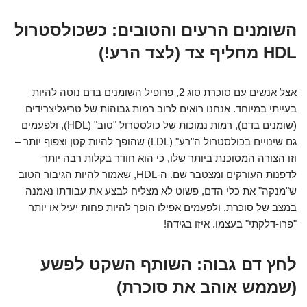
השומנים הרעים והטובים: כשכולסטרול
HDL מחליף צד (לצד הרע!)
אצל אנשים עם סוכרת סוג 2, פרופיל השומנים בדם נוטה להיות
בעייתי במיוחד. אנחנו רואים לרוב רמות גבוהות של טריגליצרידים
(שומנים בדם), רמות נמוכות של כולסטרול "טוב" (HDL), ולפעמים
גם שינויים בכולסטרול ה"רע" (LDL) שהופך להיות קטן וצפוף יותר –
וזו הצורה המסוכנת ביותר שלו, כי הוא חודר בקלות רבה יותר
לדפנות העורקים ומצטבר שם. ה-HDL, שאמור להיות הגיבור הטוב
ש"מנקה" את כלי הדם, פשוט לא מצליח לבצע את עבודתו נאמנה
במצב של סוכרת, ולפעמים אפילו הופך להיות פחות יעיל או יותר
"פרו-דלקתי" בעצמו. איזו בגידה!
לחץ דם גבוה: השותף השקט לפשע
(שממש אוהב את סוכרת)