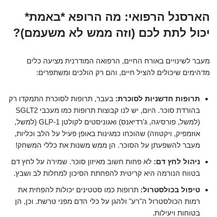
הארסנל הרפואי: מה הרופא *באמת*
יכול לתת לכם (וזה ממש לא משעמם)?
מעבר לשינויים באורח החיים, הרפואה המודרנית מציעה כלים
מדהימים שיכולים להציל חיים, והם רק הולכים ומשתפרים:
תרופות חדשניות לסוכרת:
בעבר, תרופות לסוכרת התמקדו רק
בהורדת סוכר. היום, יש לנו קבוצות תרופות כמו מעכבי SGLT2
(למשל, פורסיגה, ג'רדיאנס) ואגוניסטים לקולטן GLP-1 (למשל,
אוזמפיק, ויקטוזה) שהוכחו כמגינות באופן פעיל על הלב וכליות,
מעבר להשפעתן על הסוכר. הן ממש משנות את כללי המשחק!
ניהול לחץ דם:
לא פחות חשוב מאיזון סוכר. שמירה על לחץ דם
בטווח הנורמה היא קריטית להפחתת הסיכון למחלות לב ושבץ.
טיפול בכולסטרול:
תרופות כמו סטטינים יכולות להפחית את
רמות הכולסטרול ה"רע" ולהגן על כלי הדם מפני טרשת. וכן, הן
בטוחות ויעילות.