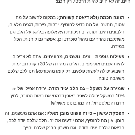
חיים. זה לא חייב להיות דרסטי, רק חכם:
תזונה חכמה (ולא דיאטה קשוחה):
במקום לחשוב על מה
אסור, תחשבו על מה כדאי להוסיף. ירקות, פירות, דגנים מלאים,
חלבונים רזים. תזונה ים תיכונית היא אלופה בלהגן על הלב וגם
משתלבת נהדר עם ניהול סוכרת. וכן, אפשר גם ליהנות. הכל
במידה.
פעילות גופנית – זזים, נושמים, מרוויחים:
אתם לא צריכים
להיות אצנים אולימפיים. הליכה מהירה של 30 דקות רוב ימות
השבוע יכולה לעשות פלאים. רק קומו מהכורסא! תנו ללב שלכם
משאבה טובה.
שמירה על משקל – גם הלב יגיד תודה:
ירידה אפילו של 5-
10% במשקל יכולה לשפר באופן דרמטי את רמות הסוכר, לחץ
הדם והכולסטרול. זה כמו בונוס משולש!
הפסקת עישון – כי זה פשוט מובן מאליו:
אם אתם מעשנים, זה
הזמן. אין מה להוסיף, אתם יודעים את זה. הלב שלכם יודה לכם,
הריאות שלכם יגידו תודה, וגם חשבון הבנק שלכם יחייך.