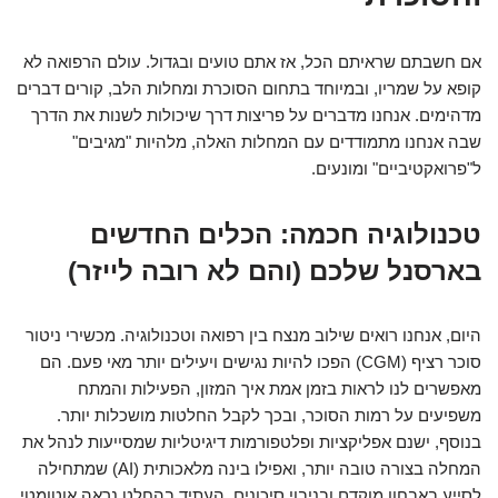
אם חשבתם שראיתם הכל, אז אתם טועים ובגדול. עולם הרפואה לא
קופא על שמריו, ובמיוחד בתחום הסוכרת ומחלות הלב, קורים דברים
מדהימים. אנחנו מדברים על פריצות דרך שיכולות לשנות את הדרך
שבה אנחנו מתמודדים עם המחלות האלה, מלהיות "מגיבים"
ל"פרואקטיביים" ומונעים.
טכנולוגיה חכמה: הכלים החדשים
בארסנל שלכם (והם לא רובה לייזר)
היום, אנחנו רואים שילוב מנצח בין רפואה וטכנולוגיה. מכשירי ניטור
סוכר רציף (CGM) הפכו להיות נגישים ויעילים יותר מאי פעם. הם
מאפשרים לנו לראות בזמן אמת איך המזון, הפעילות והמתח
משפיעים על רמות הסוכר, ובכך לקבל החלטות מושכלות יותר.
בנוסף, ישנם אפליקציות ופלטפורמות דיגיטליות שמסייעות לנהל את
המחלה בצורה טובה יותר, ואפילו בינה מלאכותית (AI) שמתחילה
לסייע באבחון מוקדם ובניבוי סיכונים. העתיד בהחלט נראה אוטומטי