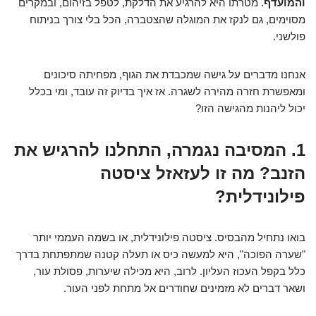
והמועדף
. מטרתו היא להרגיע את הדלקת, לטפל בזיהום, ובמקרים
מסוימים, גם לנקז את המוגלה שהצטברה, הכל בלי צורך בניתוח
פולשני.
אנחנו מדברים על גישה שמכבדת את הגוף, מפחיתה סיכונים
ומאפשרת חזרה מהירה לשגרה. אז איך בדיוק זה עובד, ומי בכלל
יכול ליהנות מהגישה הזו?
1. המסיבה נגמרה, התחלנו להרגיש את
הזנב? מה זו לעזאזל ציסטה
פילונידלית?
בואו נתחיל מהבסיס. ציסטה פילונידלית, או בשמה העממי יותר
"שערה הפוכה", היא למעשה כיס או תעלה קטנה שמתפתחת בדרך
כלל בקפל העכוז העליון. לרוב, היא מכילה שיערות, פסולת עור,
ושאר דברים לא מזמינים שחודרים אל מתחת לפני העור.