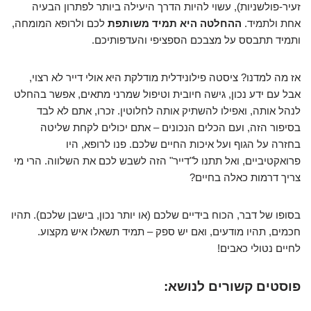
זעיר-פולשניות), עשוי להיות הדרך היעילה ביותר לפתרון הבעיה
אחת ולתמיד.
ההחלטה היא תמיד משותפת
לכם ולרופא המומחה,
ותמיד תתבסס על מצבכם הספציפי והעדפותיכם.
אז מה למדנו? ציסטה פילונידלית מודלקת היא אולי דייר לא רצוי,
אבל עם ידע נכון, גישה חיובית וטיפול שמרני מתאים, אפשר בהחלט
לנהל אותה, ואפילו להשתיק אותה לחלוטין. זכרו, אתם לא לבד
בסיפור הזה, ועם הכלים הנכונים – אתם יכולים לקחת שליטה
בחזרה על הגוף ועל איכות החיים שלכם. פנו לרופא, היו
פרואקטיביים, ואל תתנו ל"דייר" הזה לשבש לכם את השלווה. הרי מי
צריך דרמות כאלה בחיים?
בסופו של דבר, הכוח בידיים שלכם (או יותר נכון, בישבן שלכם). תהיו
חכמים, תהיו מודעים, ואם יש ספק – תמיד תשאלו איש מקצוע.
לחיים נטולי כאבים!
פוסטים קשורים לנושא: