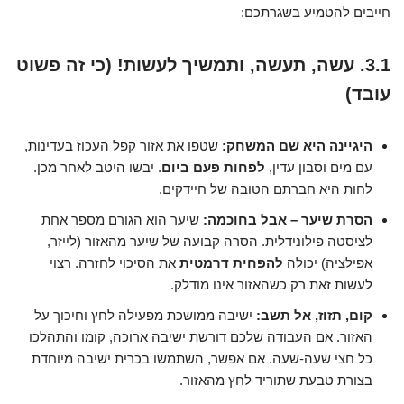
חייבים להטמיע בשגרתכם:
3.1. עשה, תעשה, ותמשיך לעשות! (כי זה פשוט
עובד)
היגיינה היא שם המשחק:
שטפו את אזור קפל העכוז בעדינות,
עם מים וסבון עדין,
לפחות פעם ביום
. יבשו היטב לאחר מכן.
לחות היא חברתם הטובה של חיידקים.
הסרת שיער – אבל בחוכמה:
שיער הוא הגורם מספר אחת
לציסטה פילונידלית. הסרה קבועה של שיער מהאזור (לייזר,
אפילציה) יכולה
להפחית דרמטית
את הסיכוי לחזרה. רצוי
לעשות זאת רק כשהאזור אינו מודלק.
קום, תזוז, אל תשב:
ישיבה ממושכת מפעילה לחץ וחיכוך על
האזור. אם העבודה שלכם דורשת ישיבה ארוכה, קומו והתהלכו
כל חצי שעה-שעה. אם אפשר, השתמשו בכרית ישיבה מיוחדת
בצורת טבעת שתוריד לחץ מהאזור.