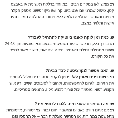
ת:
ממש לא! במקרים רבים, ובמיוחד בדלקת ראשונית או באבצס
קטן, טיפול שמרני עם אנטיביוטיקה ו/או ניקוז פשוט מספק הקלה
מצוינת ומאפשר החלמה מלאה ללא ניתוח. ההחלטה תמיד תהיה
אישית ותלויה במצב.
ש: כמה זמן לוקח לאנטיביוטיקה להתחיל לעבוד?
ת:
בדרך כלל, תרגישו שיפור משמעותי בכאב ובאדמומיות תוך 24-48
שעות מתחילת נטילת האנטיביוטיקה. עם זאת, חשוב מאוד לסיים
את כל הקורס.
ש: האם אפשר לנקז ציסטה לבד בבית?
ת:
בשום פנים ואופן לא!
ניסיון לנקז ציסטה בבית עלול להחמיר
את הזיהום, לגרום להתפשטותו, ולהוביל לסיבוכים קשים. רק איש
מקצוע רפואי מוסמך יכול וצריך לבצע ניקוז, בתנאים סטריליים.
ש: מה הסימנים שאני חייב ללכת לרופא מיד?
ת:
אם אתם חווים כאב עז ומתגבר, חום גבוה, צמרמורות, אדמומיות
מתפשטת במהירות, או הפרשה מוגלתית רבה – אל תהססו ופנו