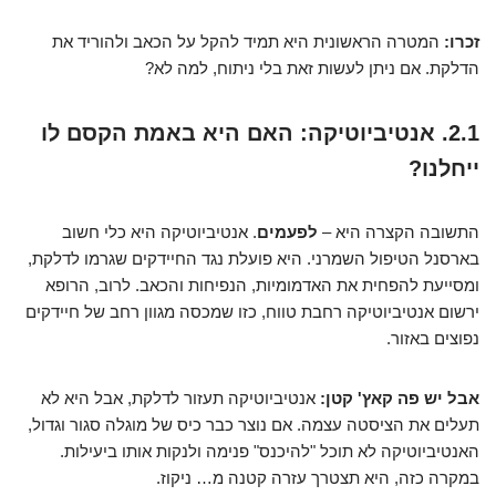
זכרו:
המטרה הראשונית היא תמיד להקל על הכאב ולהוריד את
הדלקת. אם ניתן לעשות זאת בלי ניתוח, למה לא?
2.1. אנטיביוטיקה: האם היא באמת הקסם לו
ייחלנו?
התשובה הקצרה היא –
לפעמים
. אנטיביוטיקה היא כלי חשוב
בארסנל הטיפול השמרני. היא פועלת נגד החיידקים שגרמו לדלקת,
ומסייעת להפחית את האדמומיות, הנפיחות והכאב. לרוב, הרופא
ירשום אנטיביוטיקה רחבת טווח, כזו שמכסה מגוון רחב של חיידקים
נפוצים באזור.
אבל יש פה קאץ' קטן:
אנטיביוטיקה תעזור לדלקת, אבל היא לא
תעלים את הציסטה עצמה. אם נוצר כבר כיס של מוגלה סגור וגדול,
האנטיביוטיקה לא תוכל "להיכנס" פנימה ולנקות אותו ביעילות.
במקרה כזה, היא תצטרך עזרה קטנה מ… ניקוז.