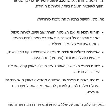
יצליח למנוע חזרות, או שהמצב פשוט יחמיר עד כדי כך שניתוח
יהפוך לאופציה הטובה ביותר, ולעיתים היחידה.
מתי כדאי לשקול ברצינות התערבות כירורגית?
חזרות תכופות:
אם הציסטה חוזרת שוב ושוב, למרות טיפול
שמרני והקפדה על היגיינה. אף אחד לא רוצה לחיות במעגל
קסמים אינסופי של כאב וטיפולים.
אבצסים גדולים ומורכבים:
כאלה שדורשים ניקוז חוזר ונשנה,
או שיצרו תעלות מרובות (סינוסים) תחת העור.
זיהום כרוני:
מצב שבו האזור נשאר מודלק באופן קבוע, גם אם
לא בצורה חריפה.
פגיעה באיכות חיים:
אם הציסטה משפיעה באופן משמעותי על
היכולת שלכם לשבת, לעבוד, להתאמן, או פשוט לחיות חיים
נורמליים.
במקרים אלה, ניתוח, על שלל שיטותיו (מפתיחה רחבה ועד שיטות