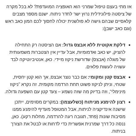
אז מתי בעצם טיפול שמרני הוא האופציה המועדפת? לא בכל מקרה
של ציסטה פילונידלית נרוץ ישר לחדר ניתוח. ישנם מספר מצבים
קלאסיים שבהם גישה לא פולשנית יכולה לחסוך לכם המון כאב ראש
(וגם כאב ישבן):
דלקת אקוטית ללא אבצס גדול:
אם הציסטה רק התחילה
להציק, יש כאב ואדמומיות, אבל עדיין אין הצטברות משמעותית
של מוגלה (אבצס) שדורשת ניקוז מיידי. כאן, אנטיביוטיקה לבד
עשויה לעשות פלאים.
אבצס קטן ומקומי:
אם כבר נוצר אבצס, אך הוא קטן יחסית,
שטחי, וניתן לניקוז פשוט תחת הרדמה מקומית. זה נקרא "ניקוז
מינימלי", וזה בדיוק מה שזה נשמע – צעד קטן עם השפעה גדולה.
רצון להימנע מניתוח (כשלעצמו):
במקרים מסוימים, ייתכן
שישנה אינדיקציה לניתוח, אבל המטופל מעדיף להימנע ממנו
מסיבות שונות (פחד, תגובה רעה להרדמה, מחלות רקע). כאן,
ננסה כל דרך שמרנית אפשרית כדי לדחות או לבטל את הצורך
בניתוח.