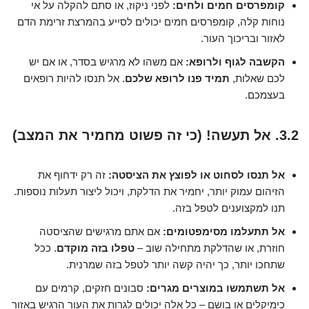
קומפרסים חמים ולחים:
לפני ניקוז, או סתם להקלה על אי
נוחות קלה, קומפרסים חמים יכולים לסייע בהמרצת זרימת הדם
לאזור ובריכוך העור.
הקשבה לגוף ולרופא:
אם משהו לא מרגיש בסדר, או אם יש
לכם שאלות,
תמיד פנו לרופא שלכם
. אל תנסו להיות רופאים
בעצמכם.
3.2. אל תעשה! (כי זה פשוט מחמיר את המצב)
אל תנסו לסחוט או לפוצץ את הציסטה:
זה רק ידחוף את
הזיהום עמוק יותר, יחמיר את הדלקת, ויכול ליצור תעלות נוספות.
תנו למקצוענים לטפל בזה.
אל תתעלמו מסימפטומים:
אם אתם מרגישים שהציסטה
חוזרת, או שהדלקת מתחילה שוב –
טפלו בזה מוקדם
. ככל
שתחכו יותר, כך יהיה קשה יותר לטפל בזה שמרנית.
אל תשתמשו במוצרים מגרים:
סבונים חזקים, קרמים עם
כימיקלים או בושם – כל אלה יכולים לגרות את העור הרגיש באזור