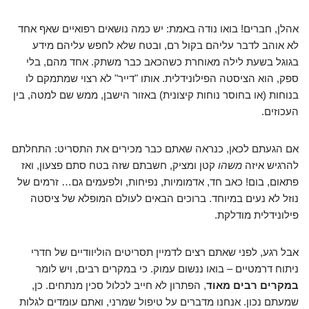
אהלן, חברים! בואו נודה באמת: יש כמה נושאים רפואיים שאף אחד
לא אוהב לדבר עליהם בקול רם, ובטח שלא לחפש עליהם מידע
בגוגל בשעת לילה מאוחרת כשהכאב כבר משתק. אחד מהם, בלי
ספק, הוא הציסטה הפילונידלית. אותו "דייר" לא רצוי שמתמקם לו
בנוחות (או בחוסר נוחות קיצונית) באזור הישבן, ממש שם למטה, בין
העכוזים.
אם הגעתם לכאן, כנראה שאתם כבר מכירים את התסריט: התחלתם
להרגיש איזה
משהו
קטן ומציק, חשבתם שזה בטח סתם פצעון, ואז
פתאום, בום! כאב חד, אדמומיות, נפיחות, ולפעמים גם… זרמים של
נוזל לא נעים במיוחד. ברוכים הבאים לעולם המופלא של ציסטה
פילונידלית מודלקת.
אבל רגע, לפני שאתם רצים לדמיין תסריטים הוליוודיים של חדרי
ניתוח דרמטיים – בואו ננשום עמוק. כי במקרים רבים, ויש לומר
במקרים רבים מאוד
, הפתרון לא חייב לכלול סכין מנתחים. כן,
שמעתם נכון. אנחנו מדברים על טיפול שמרני, ואתם עומדים לגלות