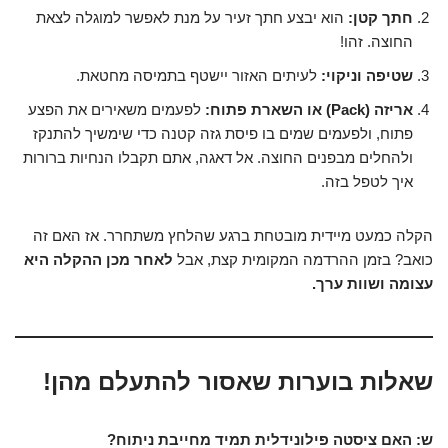
חתך קטן:
הוא יבצע חתך זעיר על מנת לאפשר למוגלה לצאת
החוצה. זהו!
שטיפה וניקוי:
לעיתים האזור יישטף בתמיסה מחטאת.
אריזה (Pack) או השארת פתוח:
לפעמים משאירים את הפצע
פתוח, ולפעמים שמים בו פיסת גזה קטנה כדי שימשיך להתנקז
ולהחלים מבפנים החוצה. אל דאגה, אתם תקבלו הנחיות ברורות
איך לטפל בזה.
הקלה כמעט מיידית מובטחת ברגע שהלחץ משתחרר. אז האם זה
כואב? בזמן ההרדמה המקומית קצת, אבל
לאחר מכן ההקלה היא
עצומה ושוות ערך.
שאלות בוערות שאסור להתעלם מהן!
ש: האם ציסטה פילונידלית תמיד מחייבת ניתוח?