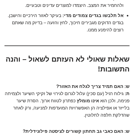
ולהחמיר את המצב. היצמדו למוצרים עדינים וטבעיים.
אל תלבשו בגדים צמודים מדי:
בעיקר לאזור הירכיים והישבן.
בגדים הדוקים מגבירים חיכוך, לחץ והזעה – בדיוק מה שאתם
רוצים להימנע ממנו.
שאלות שאולי לא העזתם לשאול – והנה
התשובות!
ש: האם תמיד צריך לגלח את האזור?
ת:
גילוח רגיל (עם סכין) עלול לגרום לגירוי של זקיקי השיער ולצמיחה
פנימה, ולכן הוא
אינו מומלץ
כפתרון לטווח ארוך. הסרת שיער
בלייזר או אפילציה הן האפשרויות המועדפות למניעה, ורק לאחר
שהדלקת חלפה לחלוטין.
ש: האם כאבי גב תחתון קשורים לציסטה פילונידלית?