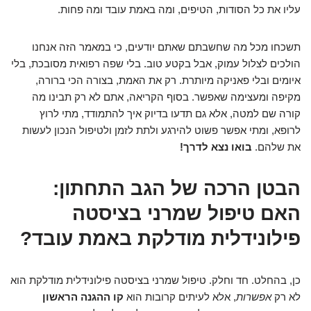
עליו את כל הסודות, הטיפים, ומה באמת עובד ומה פחות.
תשכחו מכל מה שחשבתם שאתם יודעים, כי במאמר הזה אנחנו
הולכים לצלול עמוק, אבל בקטע טוב. בלי שפה רפואית מסובכת, בלי
איומים ובלי פאניקה מיותרת. רק את האמת, בצורה הכי ברורה,
מקיפה ומעצימה שאפשר. בסוף הקריאה, אתם לא רק תבינו מה
קורה שם למטה, אלא גם תדעו בדיוק איך להתמודד, מתי לרוץ
לרופא, ומתי אפשר פשוט להירגע ולתת לזמן ולטיפול הנכון לעשות
את שלהם.
בואו נצא לדרך!
הבטן הרכה של הגב התחתון:
האם טיפול שמרני בציסטה
פילונידלית מודלקת באמת עובד?
כן, בהחלט. חד וחלק. טיפול שמרני בציסטה פילונידלית מודלקת הוא
לא רק
אפשרות
, אלא לעיתים קרובות הוא
קו ההגנה הראשון