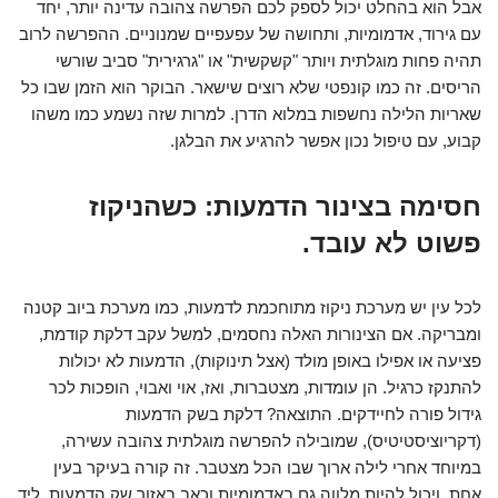
אבל הוא בהחלט יכול לספק לכם הפרשה צהובה עדינה יותר, יחד
עם גירוד, אדמומיות, ותחושה של עפעפיים שמנוניים. ההפרשה לרוב
תהיה פחות מוגלתית ויותר "קשקשית" או "גרגירית" סביב שורשי
הריסים. זה כמו קונפטי שלא רוצים שישאר. הבוקר הוא הזמן שבו כל
שאריות הלילה נחשפות במלוא הדרן. למרות שזה נשמע כמו משהו
קבוע, עם טיפול נכון אפשר להרגיע את הבלגן.
חסימה בצינור הדמעות: כשהניקוז
פשוט לא עובד.
לכל עין יש מערכת ניקוז מתוחכמת לדמעות, כמו מערכת ביוב קטנה
ומבריקה. אם הצינורות האלה נחסמים, למשל עקב דלקת קודמת,
פציעה או אפילו באופן מולד (אצל תינוקות), הדמעות לא יכולות
להתנקז כרגיל. הן עומדות, מצטברות, ואז, אוי ואבוי, הופכות לכר
גידול פורה לחיידקים. התוצאה? דלקת בשק הדמעות
(דקריוציסטיטיס), שמובילה להפרשה מוגלתית צהובה עשירה,
במיוחד אחרי לילה ארוך שבו הכל מצטבר. זה קורה בעיקר בעין
אחת, ויכול להיות מלווה גם באדמומיות וכאב באזור שק הדמעות, ליד