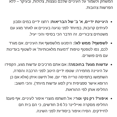
המשחק ולשמור על העיניים שלכם נוצצות, צלולות, ובעיקר – ללא
הפרשות צהובות.
היגיינת ידיים, א' ב' של הבריאות:
רחצו ידיים במים וסבון
לעיתים קרובות, במיוחד לפני נגיעה בעיניים או לאחר מגע עם
משטחים ציבוריים. זה הדבר הכי בסיסי והכי יעיל.
לשפשף? ממש לא!:
הימנעו מלשפשף את העיניים. אם מגרד
לכם, נסו לטפטף טיפות "דמעות מלאכותיות" או לשטוף בעדינות
עם מים פושרים.
עדשות מגע? בחוכמה!:
אם אתם מרכיבים עדשות מגע, הקפידו
על היגיינה מחמירה: שטפו ידיים היטב לפני הרכבה והסרה,
השתמשו בתמיסה טרייה מדי יום, ואל תישנו איתן (אלא אם כן
הרופא אישר ספציפית ורק לסוג עדשות מיוחד). והכי חשוב:
החליפו אותן לפי ההוראות.
איפור? רק נקי וטרי:
אל תשתפו מוצרי איפור לעיניים. אף פעם!
החליפו מסקרה ואייליינר כל 3-6 חודשים, כי הם בית חם
לחיידקים. הסירו איפור ביסודיות לפני השינה.