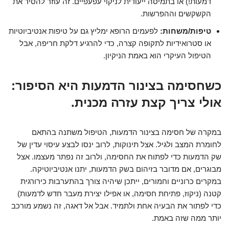
דמעות!) או בתמיסה ייעודית לניקוי עפעפיים. זה עוזר להסיר את
הקשקשים וההפרשות.
טיפות/משחות:
לפעמים הרופא ימליץ גם על טיפות אנטיביוטיות
או סטרואידיות לתקופה קצרה, כדי להרגיע דלקת חריפה, אבל
הטיפול העיקרי הוא באמת הניקיון.
כשחסימה בצינור הדמעות היא הסיפור:
אולי צריך קצת עזרה מכנית.
במקרה של חסימה בצינור הדמעות, הטיפול משתנה בהתאם
לחומרת המצב ולגיל. אצל תינוקות, לרוב ינסו לבצע עיסוי עדין של
שק הדמעות כדי לפתוח את החסימה, ולרוב זה נפתר מעצמו. אצל
מבוגרים, אם מדובר בזיהום בשק הדמעות, יתנו אנטיביוטיקה.
במקרים כרוניים וחמורים, ייתכן שיהיה צורך בהתערבות כירורגית
קטנה (ניקוז, פתיחת חסימה, או אפילו יצירת מעבר חדש לדמעות)
כדי לפתור את הבעיה אחת ולתמיד. אבל אל דאגה, זה נשמע מורכב
יותר ממה שזה באמת.