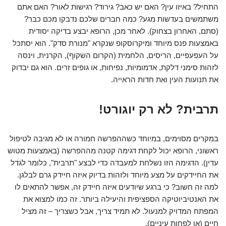
התחיל? באיזו עין? האם יש כאב? גירוד? רגישות לאור? האם אתם
משתמשים בעדשות מגע? כמה חברים שלכם נדבקו מכם כבר?
(סתם, האחרון בצחוק). לאחר מכן, הרופא יבצע בדיקה יסודית
באמצעות פנס מיוחד ומיקרוסקופ שנקרא "מנורת סדק". הוא יסתכל
על העפעפיים, הריסים, הלחמית (הקרום השקוף), הקרנית, וינסה
לזהות סימני דלקת, אדמומיות, נפיחות, או גופים זרים. הוא גם יבדוק
את תנועות העין ואת חדות הראייה.
תרבית? לא רק יוגורט!
במקרים מסוימים, במיוחד כשההפרשה חמורה או לא מגיבה לטיפול
ראשוני, הרופא יכול לקחת דגימה קטנה מההפרשה (באמצעות מטוש
עדין). הדגימה הזו נשלחת למעבדה כדי לבצע "תרבית", כלומר לגדל
את החיידקים על מצע מיוחד ולזהות בדיוק איזה חיידק גרם לבלגן.
למה זה חשוב? כי ברגע שיודעים איזה חיידק זה, אפשר להתאים לו
את האנטיביוטיקה הספציפית והיעילה ביותר. זה כמו למצוא את
המפתח המדויק למנעול. לא תמיד צריך, אבל כשצריך – זה מציל
חיים (או לפחות עיניים).