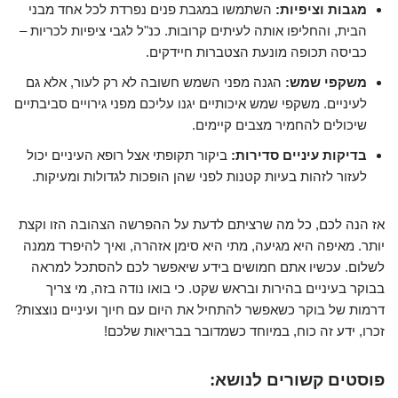
מגבות וציפיות:
השתמשו במגבת פנים נפרדת לכל אחד מבני
הבית, והחליפו אותה לעיתים קרובות. כנ"ל לגבי ציפיות לכריות –
כביסה תכופה מונעת הצטברות חיידקים.
משקפי שמש:
הגנה מפני השמש חשובה לא רק לעור, אלא גם
לעיניים. משקפי שמש איכותיים יגנו עליכם מפני גירויים סביבתיים
שיכולים להחמיר מצבים קיימים.
בדיקות עיניים סדירות:
ביקור תקופתי אצל רופא העיניים יכול
לעזור לזהות בעיות קטנות לפני שהן הופכות לגדולות ומעיקות.
אז הנה לכם, כל מה שרציתם לדעת על ההפרשה הצהובה הזו וקצת
יותר. מאיפה היא מגיעה, מתי היא סימן אזהרה, ואיך להיפרד ממנה
לשלום. עכשיו אתם חמושים בידע שיאפשר לכם להסתכל למראה
בבוקר בעיניים בהירות ובראש שקט. כי בואו נודה בזה, מי צריך
דרמות של בוקר כשאפשר להתחיל את היום עם חיוך ועיניים נוצצות?
זכרו, ידע זה כוח, במיוחד כשמדובר בבריאות שלכם!
פוסטים קשורים לנושא: