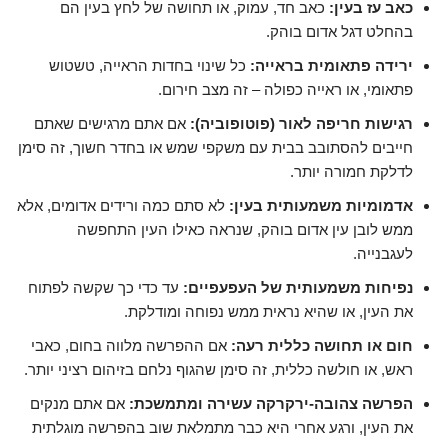
כאב עז בעין:
כאב חד, עמוק, או תחושה של לחץ בעין הם
בהחלט דגל אדום בוהק.
ירידה פתאומית בראייה:
כל שינוי בחדות הראייה, טשטוש
פתאומי, או ראייה כפולה – זה מצב חירום.
רגישות חריפה לאור (פוטופוביה):
אם אתם מרגישים שאתם
חייבים להסתובב בבית עם משקפי שמש או בחדר חשוך, זה סימן
לדלקת חמורה יותר.
אדמומיות משמעותית בעין:
לא סתם כמה ורידים אדומים, אלא
ממש לובן עין אדום בוהק, שנראה כאילו העין התחפשה
לעגבנייה.
נפיחות משמעותית של העפעפיים:
עד כדי כך שקשה לפתוח
את העין, או שהיא נראית ממש נפוחה ומודלקת.
חום או תחושה כללית רעה:
אם ההפרשה מלווה בחום, כאבי
ראש, או חולשה כללית, זה סימן שהגוף נלחם בזיהום רציני יותר.
הפרשה צהובה-ירקרקה עשירה ומתמשכת:
אם אתם מנקים
את העין, ורגע אחרי היא כבר מתמלאת שוב בהפרשה מוגלתית