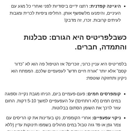
היגיינה קפדנית:
רחצו ידיים ביסודיות לפני ואחרי כל מגע עם
העיניים, והימנעו מלשפשף אותן. החליפו ציפיות לכרית ומגבות
לעיתים קרובות. זכרו, זה מדבק!
כשבלפריטיס היא הגורם: סבלנות
והתמדה, חברים.
בלפריטיס היא עניין כרוני, זוכרים? אז הטיפול פה הוא לא "כדור
קסם" אלא יותר "אורח חיים חדש" לעפעפיים שלכם. המפתח הוא
ניקיון ותחזוקה שוטפת:
קומפרסים חמים:
פעם-פעמיים ביום, הניחו מגבת נקייה וספוגה
במים חמים (לא רותחים!) על העפעפיים למשך 5-10 דקות. החום
עוזר לרכך את השומן הסתום בבלוטות.
ניקוי עפעפיים:
אחרי הקומפרס, נקו בעדינות את קו הריסים עם
צמר גפן או פד גזה טבול במים מהולים בשמפו תינוקות עדין (ללא