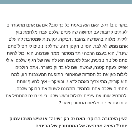
בוקר טוב! רגע, האם הוא באמת כל כך טוב? אם גם אתם מתעוררים
לעיתים קרובות עם תחושה שהעיניים שלכם עברו מלחמת בוץ
לילית, מלווה בהפרשה צהובה, דביקה, עקשנית שמסרבת להיעלם,
אתם ממש לא לבד. הסיוט הקטן הזה, שחלקנו נוטים לייחס ל"סתם
שינה", הוא בעצם הרבה יותר מסתורי ממה שנדמה. הוא יכול להיות
סתם פליטה טבעית, אבל לפעמים הוא לחישה של הגוף שלכם, אולי
אפילו צעקה קטנה, שמשהו שם לא בדיוק כשורה. אתם הולכים
לגלות כאן את כל הסודות שמאחורי התופעה המעצבנת הזו, למה
היא קורית, מתי צריך באמת לדאוג, ובעיקר – איך להעיף אותה
מהחיים שלכם אחת ולתמיד. תתכוננו לשנות את הבוקר שלכם,
ולהתחיל אותו עם עיניים צלולות וראש שקט. כי מי רוצה להתחיל את
היום עם עיניים מלאות מסתורין צהוב?
העין הצהובה בבוקר: האם זה רק "שינה" או שיש משהו עמוק
יותר? הצצה מפתיעה אל המסתורין של הריסים.