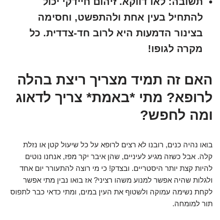
תשובה:
לאו דווקא. זיהום חיידקי יכול
להתחיל בעין אחת ולהתפשט, וחסימה
בצינור הדמעות היא לרוב חד-צדדית. כל
מקרה לגופו!
האם זה תמיד מצריך ריצת בהלה
לרופא? מתי *באמת* צריך לדאוג
ומה לחפש?
בואו נהיה כנים, רובנו לא רצים לרופא על כל שיעול קטן או נזלת
קלה. אבל כשזה מגיע לעיניים, שהן איבר יקר מפז, אנחנו נוטים
להיות קצת יותר היסטריים. ובצדק! כי מי רוצה להתעורר יום אחד
ולגלות שהיה אפשר למנוע משהו רציני? אז בואו נבין מתי אפשר
לקחת נשימה עמוקה ולשטוף את העין במים, ומתי כדאי כבר לתפוס
תור למומחה.