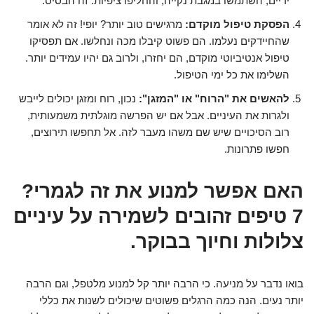
ידיים, השתמשו במגבת נקייה, והחליפו ציפיות. זה הבסיס.
הפסקת טיפול מוקדם:
מרגישים טוב יותר? יופי! זה לא אומר
שהחיידקים נעלמו. הם פשוט קיבלו מכה ונחלשו. אם תפסיקו
טיפול אנטיביוטי מוקדם, הם יחזרו, ולרוב גם יהיו עמידים יותר.
השלימו את כל ימי הטיפול.
להאשים את "הרוח" או "המזגן":
נכון, רוח ומזגן יכולים לייבש
ולגרות את העיניים. אבל אם יש הפרשה מוגלתית משמעותית,
רוב הסיכויים שיש שם משהו מעבר לזה. אל תחפשו תירוצים,
חפשו פתרונות.
האם אפשר למנוע את זה לגמרי?
7 טיפים זהובים לשמירה על עיניים
צלולות וחיוך בבוקר.
בואו נדבר על מניעה. כי הרבה יותר קל למנוע מלטפל, וגם הרבה
יותר נעים. הנה כמה הרגלים פשוטים שיכולים לשנות את כללי