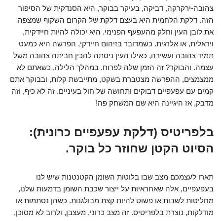
צהובה-ירקרקה, דביקה, בעיקר בבוקר, היא הסנדקית של הסיפור
הזה. דלקת הלחמית היא בעצם דלקת של הקרום השקוף שמצפה
את לובן העין וחלק מהעפעף הפנימי. היא יכולה להיות חיידקית,
ויראלית, או אלרגית. כשמדובר בזיהום חיידקי, הפרשה היא כמעט
תמיד צהובה ועשירה, כאילו העין ניסתה להכין חביתה צהובה משל
עצמה. והבוקר? זה הזמן שלה לפרוח. במהלך הלילה, כשאתם לא
ממצמצים, ההפרשה מצטברת בשקט, מתייבשת קלות, ובבוקר אתם
קמים עם עפעפיים דבוקים ותחושה של חול בעיניים. זה לא כיף, וזה
מדבק, אז היגיינה היא שם המשחק פה!
בלפריטיס (דלקת עפעפיים כרונית):
הסיוט הקטן שחוזר כל בוקר.
תארו לעצמכם מצב שבו בלוטות השומן הקטנטנות שיש לנו
בעפעפיים, אלה שאחראיות על ייצור שכבת השומן בדמעות שלנו,
מחליטות לשבות או פשוט להיות קצת מבולגנות. כשהן נסתמות או
מודלקות, נוצרת בלפריטיס. זה מצב כרוני, מעצבן, ולרוב לא מסוכן,