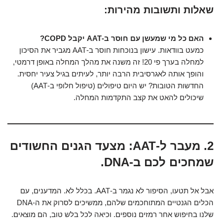
שאלות ותשובות מהירות:
האם כל מי שמעשן עם חוסר ב-AAT יקבל COPD?
כמעט בוודאות. עישון בנוכחות חוסר ב-AAT מגביר את הסיכון
למחלה בערך פי 20! זה משנה את מהלך המחלה באופן דרמטי,
והופך אותה לאגרסיבית הרבה יותר, לעיתים בגיל צעיר יחסית.
החדשות הטובות? יש היום טיפולים (טיפול חלופי ב-AAT)
שיכולים להאט את קצב התקדמות המחלה.
2. מעבר ל-AAT: מצעד הגנים החשודים
שמחכים לכם ב-DNA.
אבל אל תטעו, הסיפור לא נגמר ב-AAT. בכלל לא. המדענים, עם
הכלים הגנטיים המתוחכמים שלהם, ממשיכים לסרוק את ה-DNA
שלנו בחיפוש אחר רמזים נוספים. וכיאה לכל בלש טוב, הם מוצאים.