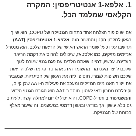
1. אלפא-1 אנטיטריפסין: המקרה
הקלאסי שמלמד הכל.
אם יש סיפור הצלחה אחד בתחום הגנטיקה של COPD, הוא שייך
בגאון לחלבון הקטן והחשוב הזה:
אלפא-1 אנטיטריפסין (AAT)
.
תחשבו עליו כעל שומר הראש האישי של הריאות שלכם. הוא מנטרל
אנזימים מזיקים, כמו אלסטאז, שיכולים להרוס את רקמת הריאה
העדינה. עכשיו, דמיינו שאתם נולדים עם פגם גנטי שגורם לגוף
שלכם לייצר מעט מדי מהשומר הזה, או גרסה פגומה שלו. הריאות
שלכם חשופות לגמרי. תוסיפו לזה את העשן של הסיגריות, שמגביר
את ייצור האנזימים המזיקים ומעכב את פעילות ה-AAT שכן קיים,
וקיבלתם מתכון ודאי לאסון. חוסר ב-AAT הוא הגורם הגנטי הידוע
והמשמעותי ביותר ל-COPD, והוא יכול לגרום למחלה קשה, לעיתים
גם בלא עישון, אך בוודאי ובאופן דרמטי במעשנים. זה שיעור מאלף
בכוחה של הגנטיקה.