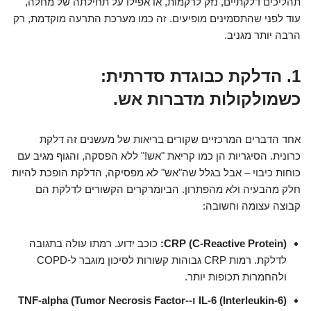
תהליכים דלקתיים, נזק לרקמות, או אפילו על תחילתה של מחלה,
עוד לפני שהתסמינים מופיעים. זה כמו מערכת התרעה מוקדמת, רק
הרבה יותר מגניב.
1. הדלקת כבוגדת סדרתית:
כשמולקולות מדברות אש.
אחד הדברים המרכזיים שקורים בריאות של מעשנים זה דלקת
כרונית. הסיגריות הן כמו קריאת "אש!" ללא הפסקה, והגוף מגיב עם
כוחות כיבוי – אבל בגלל שה"אש" לא מפסיקה, הדלקת הופכת להיות
חלק מהבעיה ולא מהפתרון. הביומרקרים הקשורים לדלקת הם
קבוצה עצומה וחשובה:
CRP (C-Reactive Protein):
כוכב ידוע. רמתו עולה בתגובה
לדלקת. רמות CRP גבוהות קשורות לסיכון מוגבר ל-COPD
ולהחמרות תכופות יותר.
IL-6 (Interleukin-6) ו-TNF-alpha (Tumor Necrosis Factor-