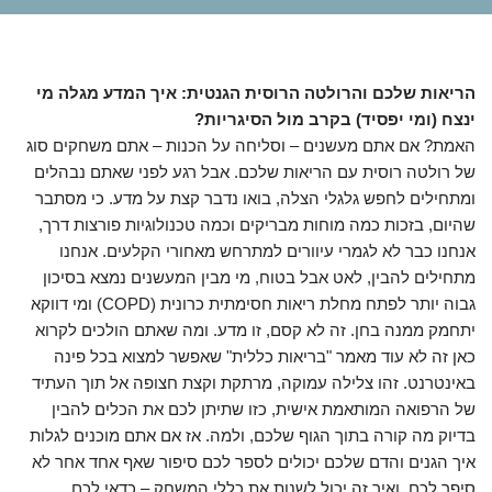
הריאות שלכם והרולטה הרוסית הגנטית: איך המדע מגלה מי
ינצח (ומי יפסיד) בקרב מול הסיגריות?
האמת? אם אתם מעשנים – וסליחה על הכנות – אתם משחקים סוג
של רולטה רוסית עם הריאות שלכם. אבל רגע לפני שאתם נבהלים
ומתחילים לחפש גלגלי הצלה, בואו נדבר קצת על מדע. כי מסתבר
שהיום, בזכות כמה מוחות מבריקים וכמה טכנולוגיות פורצות דרך,
אנחנו כבר לא לגמרי עיוורים למתרחש מאחורי הקלעים. אנחנו
מתחילים להבין, לאט אבל בטוח, מי מבין המעשנים נמצא בסיכון
גבוה יותר לפתח מחלת ריאות חסימתית כרונית (COPD) ומי דווקא
יתחמק ממנה בחן. זה לא קסם, זו מדע. ומה שאתם הולכים לקרוא
כאן זה לא עוד מאמר "בריאות כללית" שאפשר למצוא בכל פינה
באינטרנט. זהו צלילה עמוקה, מרתקת וקצת חצופה אל תוך העתיד
של הרפואה המותאמת אישית, כזו שתיתן לכם את הכלים להבין
בדיוק מה קורה בתוך הגוף שלכם, ולמה. אז אם אתם מוכנים לגלות
איך הגנים והדם שלכם יכולים לספר לכם סיפור שאף אחד אחר לא
סיפר לכם, ואיך זה יכול לשנות את כללי המשחק – כדאי לכם