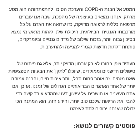
המסע אל הבנת ה-COPD והערכת הסיכון להתפתחותה הוא מסע
מרתק. אנחנו נמצאים בעיצומה של מהפכה, שבה אנו עוברים
מרפואה כללית לרפואה מדויקת, כזו שרואה את האדם על כל
מורכבותו הגנטית והביולוגית. היכולת שלנו לזהות מראש מי נמצא
בסיכון גבוה יותר, בזכות שילוב של מדדים גנטיים וביומרקרים,
פותחת דלתות חדשות לגמרי למניעה ולהתערבות.
העתיד צופן בחובו לא רק אבחון מדויק יותר, אלא גם פיתוח של
טיפולים חדשניים וממוקדים, שיוכלו "לתקן" את הבעיות הספציפיות
שאנו מזהים. זה אומר פחות סבל, יותר איכות חיים, והבנה עמוקה
יותר של אחד האתגרים הבריאותיים הגדולים של זמננו. אז כן, אם
אתם מעשנים או חושבים על עישון, דעו שהמדע עובד קשה כדי
להבין את הריאות שלכם טוב יותר. והידע הזה, הוא המתנה הכי
גדולה שאנחנו יכולים לתת לעצמנו.
פוסטים קשורים לנושא: