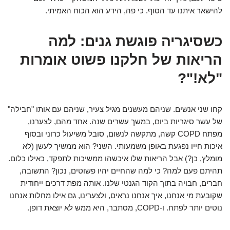
להישאר איתנו עד הסוף. כי פה, הידע הוא הכוח האמיתי.
כשסיגריה פוגשת גנים: למה
הריאות של חלקנו פשוט אומרות
"לא!"?
קחו שני אנשים. שניהם מעשנים מגיל צעיר, שניהם עם אותו "חבילה"
של עשר סיגריות ביום, במשך עשרים שנה. אחד מהם, לצערנו,
מפתח COPD קשה, מתקשה לנשום, סובל משיעול כרוני ובסוף
איכות חייו נפגעת באופן משמעותי. השני? הוא ממשיך לעשן (לא
מומלץ, כן?) אבל הריאות שלו איכשהו ממשיכות לתפקד, כאילו כלום.
תהיתם פעם למה? כי למה שהחיים יהיו פשוטים, נכון? התשובה,
חברים, חבויה בתוך הקוד הגנטי שלנו. אותה מפת דרכים ייחודית
שקובעת מי אנחנו, איך אנחנו נראים, ולצערינו, גם אילו מחלות אנחנו
נוטים יותר לפתח. ו-COPD, מסתבר, היא ממש לא יוצאת דופן.