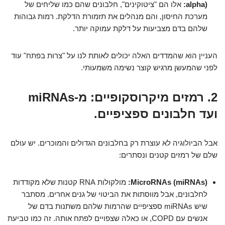
alpha):
אלו הם "ציטוקינים", חלבונים שהם כמו שליחים של
מערכת החיסון, והם מנהלים את תזמורת הדלקת. רמות גבוהות
שלהם בדם מצביעות על דלקת עמוקה יותר.
העניין הוא שהמדדים האלה יכולים לאותת לנו על "צרות בפתח" עוד
לפני שהמעשן מרגיש קוצר נשימה משמעותי.
2. רמזים מיקרוסקופיים: מ-miRNAs
ועד חלבונים ספציפיים.
אבל הביולוגיה לא עוצרת רק בחלבונים הגדולים והמוכרים. יש עולם
שלם של רמזים קטנים ונסתרים:
MicroRNAs (miRNAs):
מולקולות RNA קטנות שלא מקודדות
לחלבונים, אבל מווסתות את הביטוי של גנים אחרים. מסתבר
שיש miRNAs ספציפיים שהרמות שלהם משתנות בדם של
אנשים עם COPD, או כאלה שצפויים לפתח אותה. זה כמו טביעת