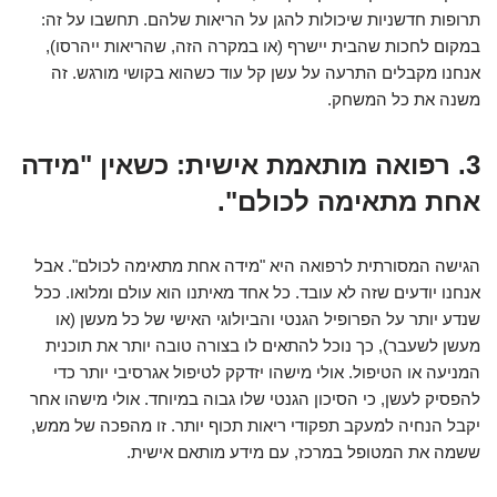
תרופות חדשניות שיכולות להגן על הריאות שלהם. תחשבו על זה:
במקום לחכות שהבית יישרף (או במקרה הזה, שהריאות ייהרסו),
אנחנו מקבלים התרעה על עשן קל עוד כשהוא בקושי מורגש. זה
משנה את כל המשחק.
3. רפואה מותאמת אישית: כשאין "מידה
אחת מתאימה לכולם".
הגישה המסורתית לרפואה היא "מידה אחת מתאימה לכולם". אבל
אנחנו יודעים שזה לא עובד. כל אחד מאיתנו הוא עולם ומלואו. ככל
שנדע יותר על הפרופיל הגנטי והביולוגי האישי של כל מעשן (או
מעשן לשעבר), כך נוכל להתאים לו בצורה טובה יותר את תוכנית
המניעה או הטיפול. אולי מישהו יזדקק לטיפול אגרסיבי יותר כדי
להפסיק לעשן, כי הסיכון הגנטי שלו גבוה במיוחד. אולי מישהו אחר
יקבל הנחיה למעקב תפקודי ריאות תכוף יותר. זו מהפכה של ממש,
ששמה את המטופל במרכז, עם מידע מותאם אישית.